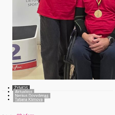
ŽYMOS
Aktualijos
Nerijus Dovydėnas
Tatjana Klimova