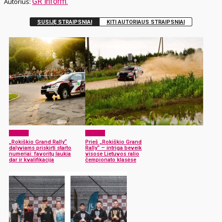
GR inform.
SUSIJĘ STRAIPSNIAI
KITI AUTORIAUS STRAIPSNIAI
Sportas
Sportas
„Rokiškio Grand Rally“
Prieš „Rokiškio Grand
dalyviams priskirti starto
Rally“ – intriga beveik
numeriai: favoritų laukia
visose Lietuvos ralio
dar ir kvalifikacija
čempionato klasėse