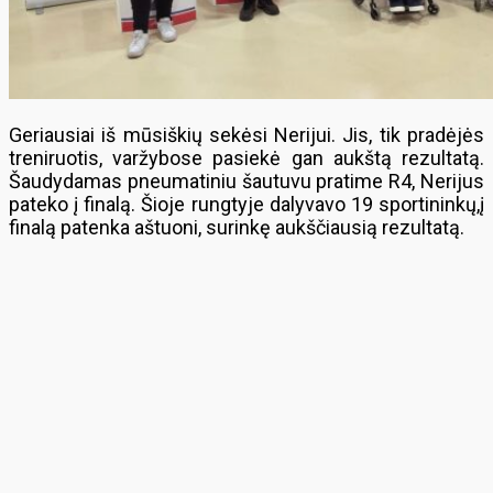
Geriausiai iš mūsiškių sekėsi Nerijui. Jis, tik pradėjės
treniruotis, varžybose pasiekė gan aukštą rezultatą.
Šaudydamas pneumatiniu šautuvu pratime R4, Nerijus
pateko į finalą. Šioje rungtyje dalyvavo 19 sportininkų,į
finalą patenka aštuoni, surinkę aukščiausią rezultatą.