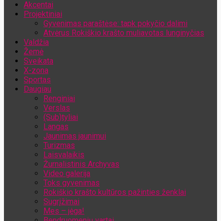
Akcentai
Jūsų el. pašto adresas
Projektiniai
Gyvenimas paraštėse: tapk pokyčio dalimi
Atvėrus Rokiškio krašto muliavotas lunginyčias
Valdžia
Žemė
Sveikata
X-zona
Sportas
Daugiau
Renginiai
Verslas
(Sub)tyliai
Langas
Jaunimas jaunimui
Turizmas
Laisvalaikis
Žurnalistinis Archyvas
Video galerija
Toks gyvenimas
Rokiškio krašto kultūros pažinties ženklai
Sugrįžimai
Mes – jėga!
Bendruomenių vartai