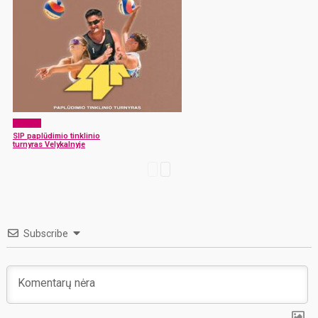
Sportas
SIP paplūdimio tinklinio
turnyras Velykalnyje
Subscribe