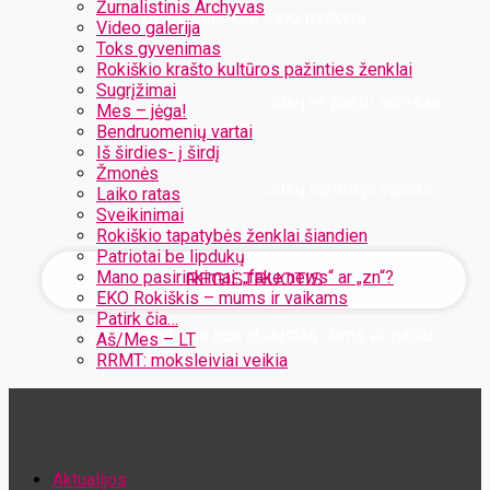
Žurnalistinis Archyvas
Užregistruokite savo paskyrą
Video galerija
Toks gyvenimas
Rokiškio krašto kultūros pažinties ženklai
Sugrįžimai
Jūsų el. pašto adresas
Mes – jėga!
Bendruomenių vartai
Iš širdies- į širdį
Žmonės
Jūsų vartotojo vardas
Laiko ratas
Sveikinimai
Rokiškio tapatybės ženklai šiandien
Patriotai be lipdukų
Mano pasirinkimai: „fake news“ ar „zn“?
EKO Rokiškis – mums ir vaikams
Patirk čia…
Jūsų slaptažodis bus atsiųstas Jums el. paštu
Aš/Mes – LT
RRMT: moksleiviai veikia
Atstatykite savo slaptažodį
Aktualijos