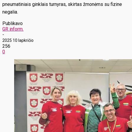
pneumatiniais ginklais turnyras, skirtas žmonėms su fizine
negalia.
Publikavo
GR inform.
-
2025 10 lapkričio
256
0