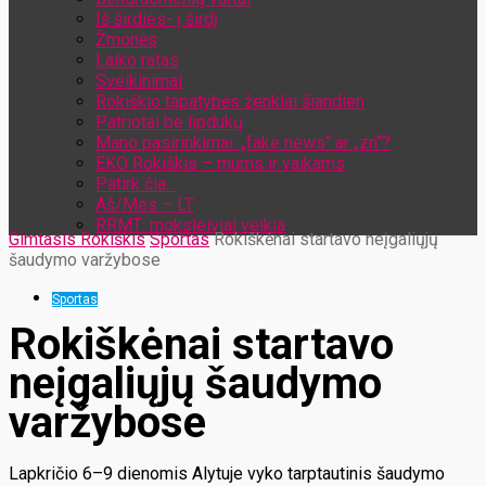
Iš širdies- į širdį
Žmonės
Laiko ratas
Sveikinimai
Rokiškio tapatybės ženklai šiandien
Patriotai be lipdukų
Mano pasirinkimai: „fake news“ ar „zn“?
EKO Rokiškis – mums ir vaikams
Patirk čia…
Aš/Mes – LT
RRMT: moksleiviai veikia
Gimtasis Rokiškis
Sportas
Rokiškėnai startavo neįgaliųjų
šaudymo varžybose
Sportas
Rokiškėnai startavo
neįgaliųjų šaudymo
varžybose
Lapkričio 6–9 dienomis Alytuje vyko tarptautinis šaudymo