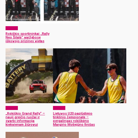
Sportas
Rokiškio sportininkai „Rally
Neo Šilalė“ varžybose
iškovojo prizines vietas
Sportas
Sportas
„Rokiškio Grand Rally“ –
Lietuvos U20 paplūdimio
nauji greičio ruožai ir
tinklinio čempionate –
svarbi informacija
pergalingas rokiškėno
kiekvienam žiūrovui
Margirio Motiejūno finišas