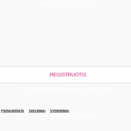
Užregistruokite savo paskyrą
Jūsų slaptažodis bus atsiųstas Jums el. paštu
PRENUMERATA
SKELBIMAI
SVEIKINIMAI
Atstatykite savo slaptažodį