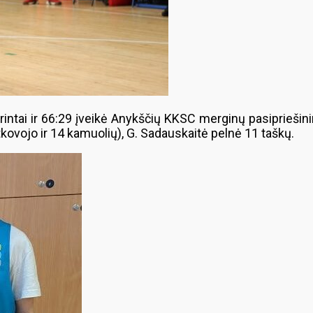
rintai ir 66:29 įveikė Anykščių KKSC merginų pasipriešin
tkovojo ir 14 kamuolių), G. Sadauskaitė pelnė 11 taškų.