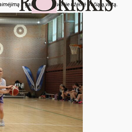
imėjimą ir galutinėje rikiuotėje užėmė trečiąją vietą.