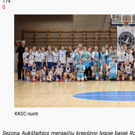
174
0
KKSC nuotr.
Sezoną Aukštaitijos mergaičių krepšinio lygoje baigė 