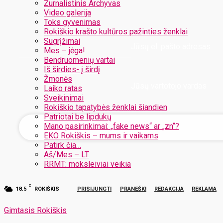
Žurnalistinis Archyvas
Video galerija
Toks gyvenimas
Rokiškio krašto kultūros pažinties ženklai
Sugrįžimai
Jūsų el. pašto adresas
Mes – jėga!
Bendruomenių vartai
Iš širdies- į širdį
Žmonės
Jūsų vartotojo vardas
Laiko ratas
Sveikinimai
Rokiškio tapatybės ženklai šiandien
Patriotai be lipdukų
Mano pasirinkimai: „fake news“ ar „zn“?
EKO Rokiškis – mums ir vaikams
Patirk čia…
Aš/Mes – LT
RRMT: moksleiviai veikia
C
18.5
ROKIŠKIS
PRISIJUNGTI
PRANEŠK!
REDAKCIJA
REKLAMA
Gimtasis Rokiškis