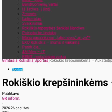
Bendruomenių vartai
Iš širdies- į širdį
Žmonės
Laiko ratas
Sveikinimai
Rokiškio tapatybės ženklai šiandien
Patriotai be lipdukų
Mano pasirinkimai: „fake news“ ar „zn“?
EKO Rokiškis – mums ir vaikams
Patirk čia…
Aš/Mes – LT
RRMT: moksleiviai veikia
Gimtasis Rokiškis
Sportas
Rokiškio krepšininkėms – Aukštaiti
Sportas
Rokiškio krepšininkėms 
Publikavo
GR inform.
-
2026 26 gegužės