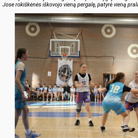
Jose rokiškėnės iškovojo vieną pergalę, patyrė vieną prala