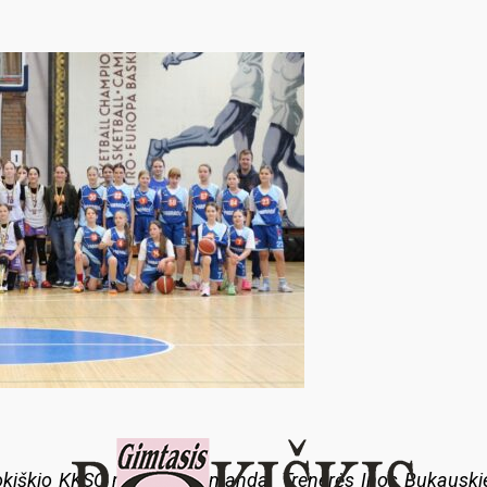
Rokiškio KKSC merginų komanda. Trenerės Inos Bukauskien