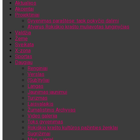
Aktualijos
Jūsų el. pašto adresas
Akcentai
Projektiniai
Gyvenimas paraštėse: tapk pokyčio dalimi
Atvėrus Rokiškio krašto muliavotas lunginyčias
Valdžia
Žemė
Sveikata
X-zona
Sportas
Daugiau
Renginiai
Verslas
(Sub)tyliai
Langas
Jaunimas jaunimui
Turizmas
Laisvalaikis
Žurnalistinis Archyvas
Video galerija
Toks gyvenimas
Rokiškio krašto kultūros pažinties ženklai
Sugrįžimai
Mes – jėga!