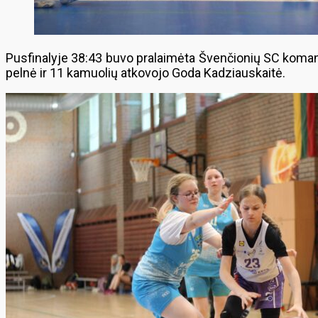
Pusfinalyje 38:43 buvo pralaimėta Švenčionių SC koman
pelnė ir 11 kamuolių atkovojo Goda Kadziauskaitė.