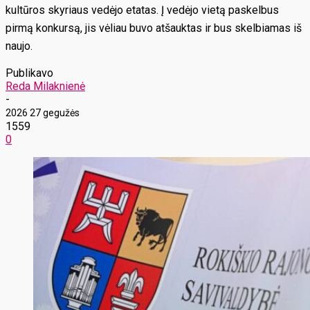
kultūros skyriaus vedėjo etatas. Į vedėjo vietą paskelbus
pirmą konkursą, jis vėliau buvo atšauktas ir bus skelbiamas iš
naujo.
Publikavo
Reda Milaknienė
-
2026 27 gegužės
1559
0