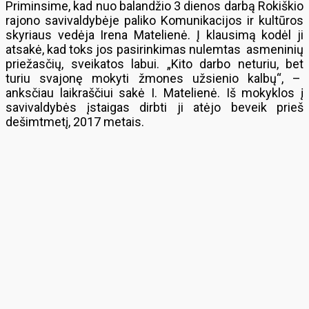
Priminsime, kad nuo balandžio 3 dienos darbą Rokiškio
rajono savivaldybėje paliko Komunikacijos ir kultūros
skyriaus vedėja Irena Matelienė. Į klausimą kodėl ji
atsakė, kad toks jos pasirinkimas nulemtas asmeninių
priežasčių, sveikatos labui. „Kito darbo neturiu, bet
turiu svajonę mokyti žmones užsienio kalbų“, –
anksčiau laikraščiui sakė I. Matelienė. Iš mokyklos į
savivaldybės įstaigas dirbti ji atėjo beveik prieš
dešimtmetį, 2017 metais.