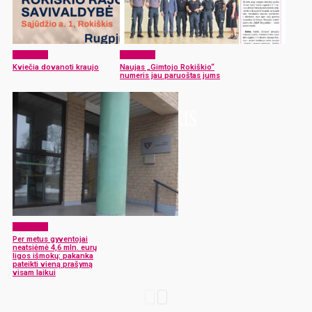
Aktualijos
Aktualijos
Kviečia dovanoti kraujo
Naujas „Gimtojo Rokiškio“
numeris jau paruoštas jums
Aktualijos
Per metus gyventojai
neatsiėmė 4,6 mln. eurų
ligos išmokų: pakanka
pateikti vieną prašymą
visam laikui