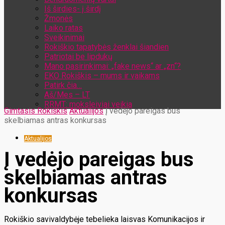
Iš širdies- į širdį
Žmonės
Laiko ratas
Sveikinimai
Rokiškio tapatybės ženklai šiandien
Patriotai be lipdukų
Mano pasirinkimai: „fake news“ ar „zn“?
EKO Rokiškis – mums ir vaikams
Patirk čia…
Aš/Mes – LT
RRMT: moksleiviai veikia
Gimtasis Rokiškis
Aktualijos
Į vedėjo pareigas bus
skelbiamas antras konkursas
Aktualijos
Į vedėjo pareigas bus
skelbiamas antras
konkursas
Rokiškio savivaldybėje tebelieka laisvas Komunikacijos ir