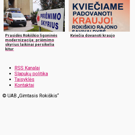
Prasidės Rokiškio ligoninės
Kviečia dovanoti kraujo
modernizacija: priėmimo
skyrius laikinai persikelia
kitur
RSS Kanalai
Slapukų politika
Taisyklės
Kontaktai
© UAB „Gimtasis Rokiškis“