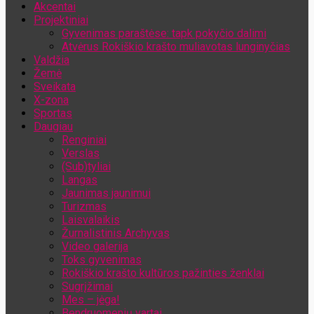
Akcentai
Jūsų el. pašto adresas
Projektiniai
Gyvenimas paraštėse: tapk pokyčio dalimi
Atvėrus Rokiškio krašto muliavotas lunginyčias
Valdžia
Žemė
Sveikata
X-zona
Sportas
Daugiau
Renginiai
Verslas
(Sub)tyliai
Langas
Jaunimas jaunimui
Turizmas
Laisvalaikis
Žurnalistinis Archyvas
Video galerija
Toks gyvenimas
Rokiškio krašto kultūros pažinties ženklai
Sugrįžimai
Mes – jėga!
Bendruomenių vartai