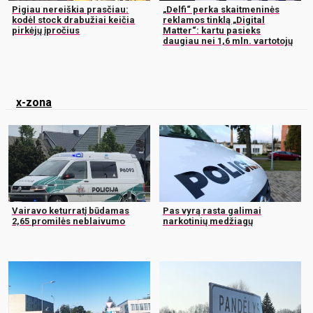
Pigiau nereiškia prasčiau:
„Delfi“ perka skaitmeninės
kodėl stock drabužiai keičia
reklamos tinklą „Digital
pirkėjų įpročius
Matter“: kartu pasieks
daugiau nei 1,6 mln. vartotojų
x-zona
Vairavo keturratį būdamas
Pas vyrą rasta galimai
2,65 promilės neblaivumo
narkotinių medžiagų