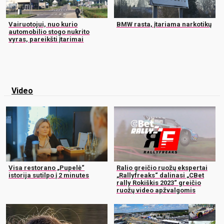
Vairuotojui, nuo kurio
BMW rasta, įtariama narkotikų
automobilio stogo nukrito
vyras, pareikšti įtarimai
Video
Visa restorano „Pupelė“
Ralio greičio ruožų ekspertai
istorija sutilpo į 2 minutes
„Rallyfreaks“ dalinasi „CBet
rally Rokiškis 2023“ greičio
ruožų video apžvalgomis