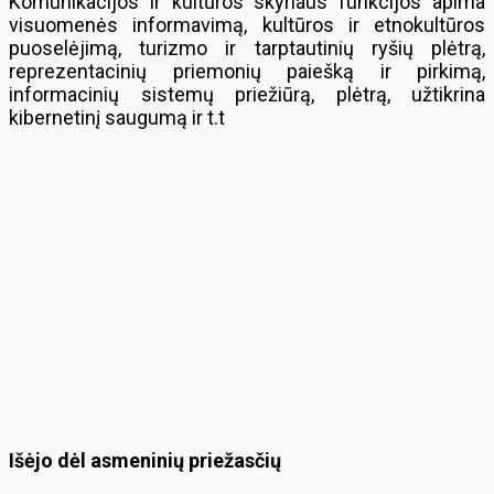
Komunikacijos ir kultūros skyriaus funkcijos apima
visuomenės informavimą, kultūros ir etnokultūros
puoselėjimą, turizmo ir tarptautinių ryšių plėtrą,
reprezentacinių priemonių paiešką ir pirkimą,
informacinių sistemų priežiūrą, plėtrą, užtikrina
kibernetinį saugumą ir t.t
Išėjo dėl asmeninių priežasčių