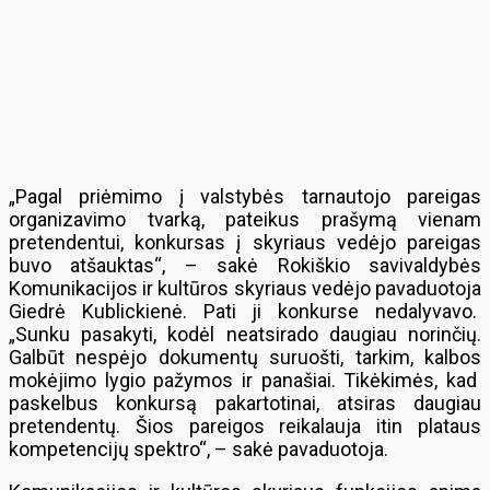
„Pagal priėmimo į valstybės tarnautojo pareigas
organizavimo tvarką, pateikus prašymą vienam
pretendentui, konkursas į skyriaus vedėjo pareigas
buvo atšauktas“, – sakė Rokiškio savivaldybės
Komunikacijos ir kultūros skyriaus vedėjo pavaduotoja
Giedrė Kublickienė. Pati ji konkurse nedalyvavo.
„Sunku pasakyti, kodėl neatsirado daugiau norinčių.
Galbūt nespėjo dokumentų suruošti, tarkim, kalbos
mokėjimo lygio pažymos ir panašiai. Tikėkimės, kad
paskelbus konkursą pakartotinai, atsiras daugiau
pretendentų. Šios pareigos reikalauja itin plataus
kompetencijų spektro“, – sakė pavaduotoja.