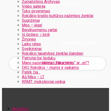
Žurnalistinis Archyvas
Užregistruokite savo paskyrą
Video galerija
Toks gyvenimas
Rokiškio krašto kultūros pažinties ženklai
Sugrįžimai
Jūsų el. pašto adresas
Mes – jėga!
Bendruomenių vartai
Iš širdies- į širdį
Žmonės
Jūsų vartotojo vardas
Laiko ratas
Sveikinimai
Rokiškio tapatybės ženklai šiandien
Patriotai be lipdukų
Mano pasirinkimai: „fake news“ ar „zn“?
EKO Rokiškis – mums ir vaikams
Patirk čia…
Jūsų slaptažodis bus atsiųstas Jums el. paštu
Aš/Mes – LT
RRMT: moksleiviai veikia
Atstatykite savo slaptažodį
Aktualijos