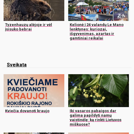
Tyzenhauzų alėjoje ir vėl
Kelionė į 24 valandų Le Mano
įsisuko bebrai
lenktynes: kuriozai,
išgyvenimas, azartas ir
gamtiniai reikalai
Sveikata
Kviečia dovanoti kraujo
Iki vasaros pabaigos dar
galima papildyti namų
vaistinėlę: ką rinkti Lietuvos
miškuose?