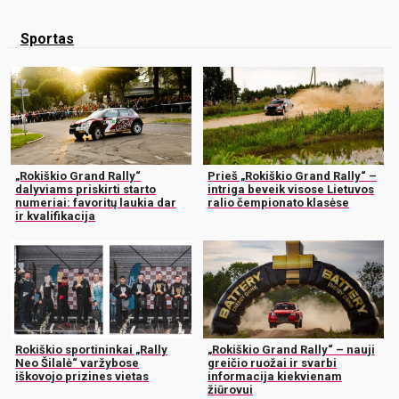
Sportas
„Rokiškio Grand Rally“
Prieš „Rokiškio Grand Rally“ –
dalyviams priskirti starto
intriga beveik visose Lietuvos
numeriai: favoritų laukia dar
ralio čempionato klasėse
ir kvalifikacija
Rokiškio sportininkai „Rally
„Rokiškio Grand Rally“ – nauji
Neo Šilalė“ varžybose
greičio ruožai ir svarbi
iškovojo prizines vietas
informacija kiekvienam
žiūrovui