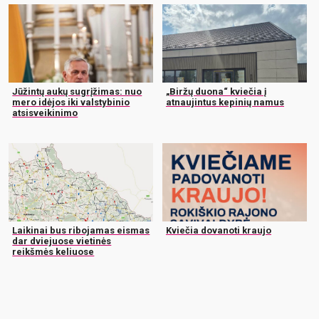
Jūžintų aukų sugrįžimas: nuo
„Biržų duona“ kviečia į
mero idėjos iki valstybinio
atnaujintus kepinių namus
atsisveikinimo
Laikinai bus ribojamas eismas
Kviečia dovanoti kraujo
dar dviejuose vietinės
reikšmės keliuose