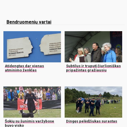
Bendruomenių vartai
Atidengtas dar vienas
Subtilus ir truputį čiurlioniškas
atminimo ženklas
pripažintas gražiausiu
Šokių su šunimis varžybose
Dingęs pelėdžiukas surastas
buvo visko