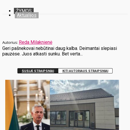
ŽYMOS
Aktualijos
Reda Milaknienė
Geri pašnekovai nebūtinai daug kalba. Deimantai slepiasi
pauzėse. Juos atkasti sunku. Bet verta...
SUSIJĘ STRAIPSNIAI
KITI AUTORIAUS STRAIPSNIAI