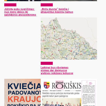
Aktualijos
Aktualijos
Jūžintų aukų sugrįžimas:
„Biržų duona“ kviečia į
nuo mero idėjos iki
atnaujintus kepinių namus
valstybinio atsisveikinimo
Aktualijos
Laikinai bus ribojamas
eismas dar dviejuose
vietinės reikšmės keliuose