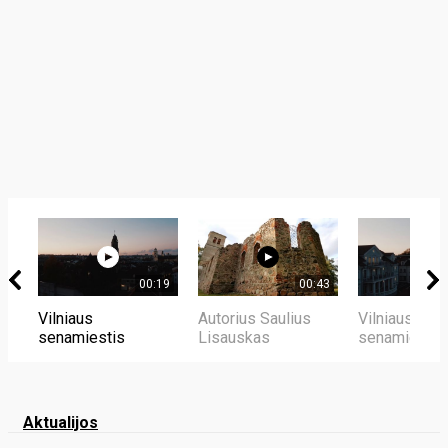
00:19
00:43
Vilniaus
Autorius Saulius
Vilniaus
senamiestis
Lisauskas
senamiestis
Aktualijos