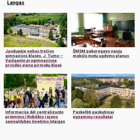
Langas
Juodupėje nebus trečios
ŠMSM pakoregavo naujų
gimnazijos klasės, J. Tumo –
mokslo metų ugdymo planus
Vaižganto progimnazijoje
prisidės viena pirmokų klasė
Informacija dėl centralizuoto
Paskelbti paskutiniai
priėmimo į Rokiškio rajono
egzaminų rezultatai
savivaldybės švietimo įstaigas