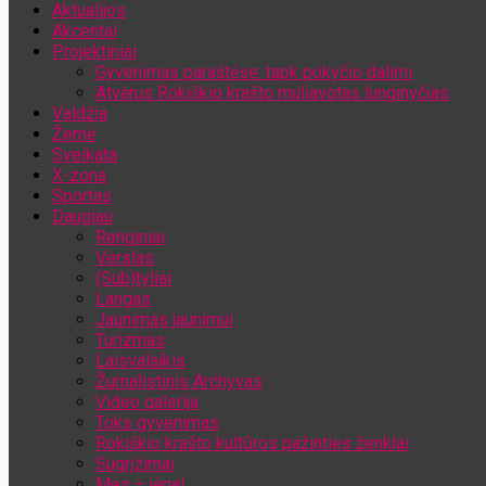
Aktualijos
Jūsų el. pašto adresas
Akcentai
Projektiniai
Gyvenimas paraštėse: tapk pokyčio dalimi
Atvėrus Rokiškio krašto muliavotas lunginyčias
Valdžia
Žemė
Sveikata
X-zona
Sportas
Daugiau
Renginiai
Verslas
(Sub)tyliai
Langas
Jaunimas jaunimui
Turizmas
Laisvalaikis
Žurnalistinis Archyvas
Video galerija
Toks gyvenimas
Rokiškio krašto kultūros pažinties ženklai
Sugrįžimai
Mes – jėga!