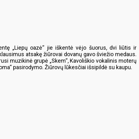
ę „Liepų oazė“ jie iškentė vėjo šuorus, dvi liūtis ir
jų klausimus atsakę žiūrovai dovanų gavo šviežio medaus.
rusi muzikinė grupė „Skem“, Kavoliškio vokalinis moterų
roma“ pasirodymo. Žiūrovų lūkesčiai išsipildė su kaupu.