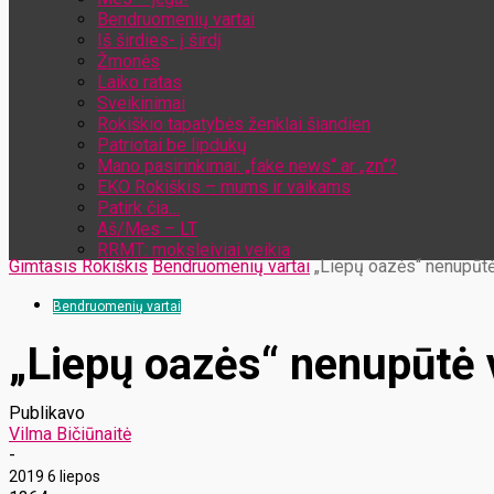
Bendruomenių vartai
Iš širdies- į širdį
Žmonės
Laiko ratas
Sveikinimai
Rokiškio tapatybės ženklai šiandien
Patriotai be lipdukų
Mano pasirinkimai: „fake news“ ar „zn“?
EKO Rokiškis – mums ir vaikams
Patirk čia…
Aš/Mes – LT
RRMT: moksleiviai veikia
Gimtasis Rokiškis
Bendruomenių vartai
„Liepų oazės“ nenupūtė
Bendruomenių vartai
„Liepų oazės“ nenupūtė v
Publikavo
Vilma Bičiūnaitė
-
2019 6 liepos