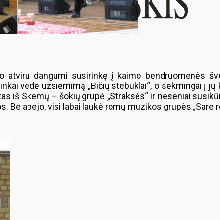
po atviru dangumi susirinkę į kaimo bendruomenės švent
itininkai vedė užsiėmimą „Bičių stebuklai“, o sėkmingai į 
tas iš Skemų – šokių grupė „Straksės“ ir neseniai susikū
os. Be abejo, visi labai laukė romų muzikos grupės „Sare 