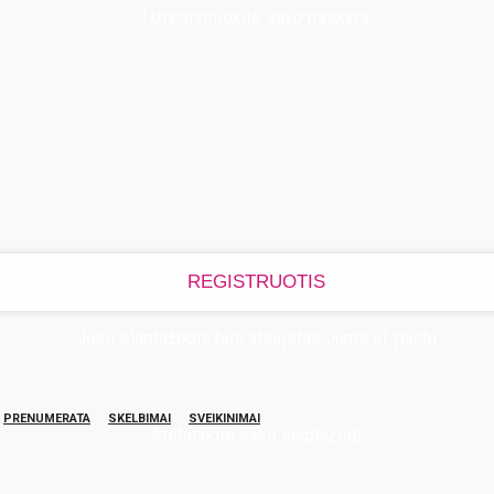
Užregistruokite savo paskyrą
Jūsų slaptažodis bus atsiųstas Jums el. paštu
PRENUMERATA
SKELBIMAI
SVEIKINIMAI
Atstatykite savo slaptažodį