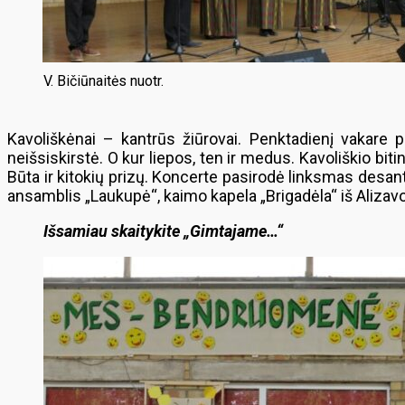
V. Bičiūnaitės nuotr.
Kavoliškėnai – kantrūs žiūrovai. Penktadienį vakare 
neišsiskirstė. O kur liepos, ten ir medus. Kavoliškio b
Būta ir kitokių prizų. Koncerte pasirodė linksmas desan
ansamblis „Laukupė“, kaimo kapela „Brigadėla“ iš Alizav
Išsamiau skaitykite „Gimtajame…“