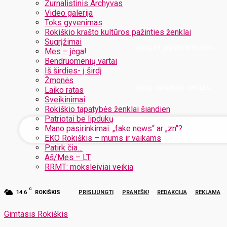
Žurnalistinis Archyvas
Video galerija
Toks gyvenimas
Rokiškio krašto kultūros pažinties ženklai
Sugrįžimai
Jūsų el. pašto adresas
Mes – jėga!
Bendruomenių vartai
Iš širdies- į širdį
Žmonės
Jūsų vartotojo vardas
Laiko ratas
Sveikinimai
Rokiškio tapatybės ženklai šiandien
Patriotai be lipdukų
Mano pasirinkimai: „fake news“ ar „zn“?
EKO Rokiškis – mums ir vaikams
Patirk čia…
Aš/Mes – LT
RRMT: moksleiviai veikia
C
14.6
ROKIŠKIS
PRISIJUNGTI
PRANEŠK!
REDAKCIJA
REKLAMA
Gimtasis Rokiškis