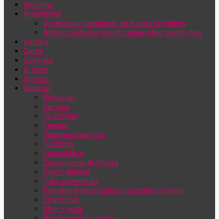
Akcentai
Jūsų el. pašto adresas
Projektiniai
Gyvenimas paraštėse: tapk pokyčio dalimi
Atvėrus Rokiškio krašto muliavotas lunginyčias
Valdžia
Žemė
Sveikata
X-zona
Sportas
Daugiau
Renginiai
Verslas
(Sub)tyliai
Langas
Jaunimas jaunimui
Turizmas
Laisvalaikis
Žurnalistinis Archyvas
Video galerija
Toks gyvenimas
Rokiškio krašto kultūros pažinties ženklai
Sugrįžimai
Mes – jėga!
Bendruomenių vartai