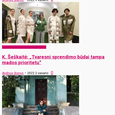
Andrius Stanys
2022 9 vasario
EKO Rokiškis – mums ir vaikams
K. Šeškaitė: „Tvaresni sprendimo būdai tampa
mados prioritetu“
-
0
Andrius Stanys
2022 2 vasario