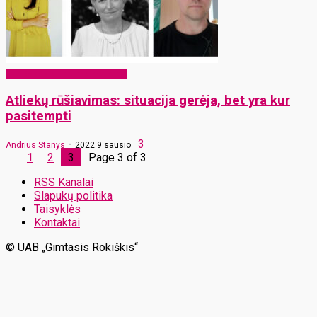
EKO Rokiškis – mums ir vaikams
Atliekų rūšiavimas: situacija gerėja, bet yra kur
pasitempti
-
3
Andrius Stanys
2022 9 sausio
1
2
3
Page 3 of 3
RSS Kanalai
Slapukų politika
Taisyklės
Kontaktai
© UAB „Gimtasis Rokiškis“