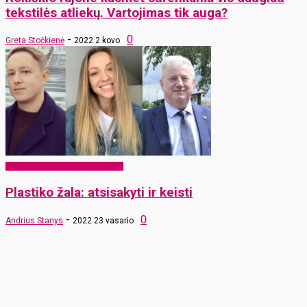
tekstilės atliekų. Vartojimas tik auga?
-
0
Greta Stočkienė
2022 2 kovo
EKO Rokiškis – mums ir vaikams
Plastiko žala: atsisakyti ir keisti
-
0
Andrius Stanys
2022 23 vasario