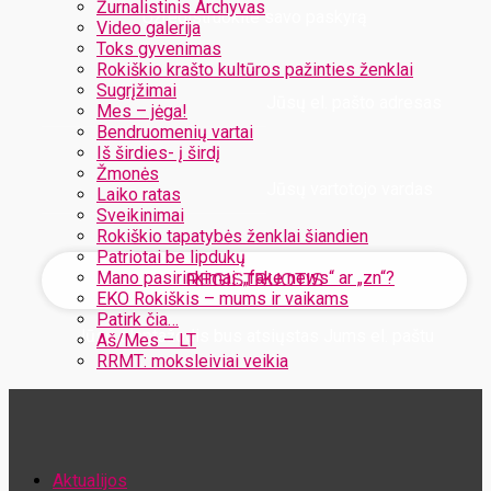
Žurnalistinis Archyvas
Užregistruokite savo paskyrą
Video galerija
Toks gyvenimas
Rokiškio krašto kultūros pažinties ženklai
Sugrįžimai
Jūsų el. pašto adresas
Mes – jėga!
Bendruomenių vartai
Iš širdies- į širdį
Žmonės
Jūsų vartotojo vardas
Laiko ratas
Sveikinimai
Rokiškio tapatybės ženklai šiandien
Patriotai be lipdukų
Mano pasirinkimai: „fake news“ ar „zn“?
EKO Rokiškis – mums ir vaikams
Patirk čia…
Jūsų slaptažodis bus atsiųstas Jums el. paštu
Aš/Mes – LT
RRMT: moksleiviai veikia
Atstatykite savo slaptažodį
Aktualijos