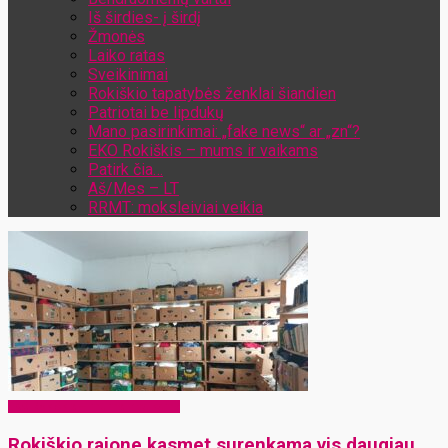
Iš širdies- į širdį
Žmonės
Laiko ratas
Sveikinimai
Rokiškio tapatybės ženklai šiandien
Patriotai be lipdukų
Mano pasirinkimai: „fake news“ ar „zn“?
EKO Rokiškis – mums ir vaikams
Patirk čia…
Aš/Mes – LT
RRMT: moksleiviai veikia
EKO Rokiškis – mums ir vaikams
Rokiškio rajone kasmet surenkama vis daugiau