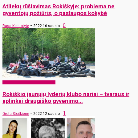
Atliekų rūšiavimas Rokiškyje: problema ne
gyventojų požiūris, o paslaugos kokybė
-
0
Rasa Keliuotytė
2022 16 sausio
EKO Rokiškis – mums ir vaikams
Rokiškio jaunųjų lyderių klubo nariai – tvaraus ir
aplinkai draugiško gyvenimo...
-
1
Greta Stočkienė
2022 12 sausio