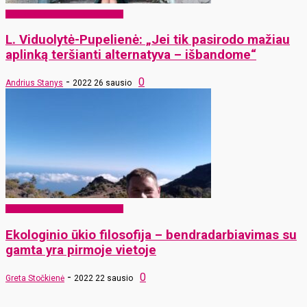
EKO Rokiškis – mums ir vaikams
L. Viduolytė-Pupelienė: „Jei tik pasirodo mažiau
aplinką teršianti alternatyva – išbandome“
-
0
Andrius Stanys
2022 26 sausio
EKO Rokiškis – mums ir vaikams
Ekologinio ūkio filosofija – bendradarbiavimas su
gamta yra pirmoje vietoje
-
0
Greta Stočkienė
2022 22 sausio