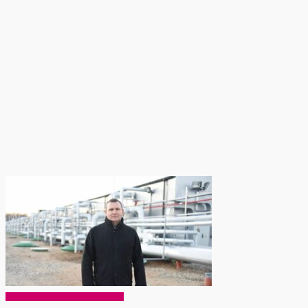
EKO Rokiškis – mums ir vaikams