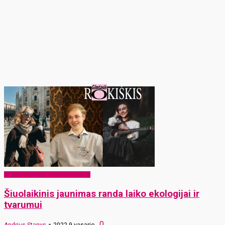
EKO Rokiškis – mums ir vaikams
Šiuolaikinis jaunimas randa laiko ekologijai ir
tvarumui
-
0