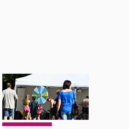
EKO Rokiškis – mums ir vaikams