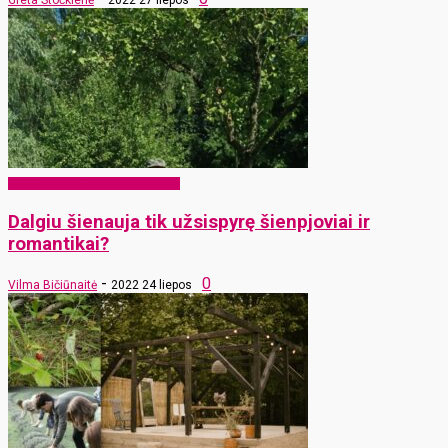
Greta Stočkienė
2022 27 liepos
EKO Rokiškis – mums ir vaikams
Dalgiu šienauja tik užsispyrę šienpjoviai ir
romantikai?
-
0
Vilma Bičiūnaitė
2022 24 liepos