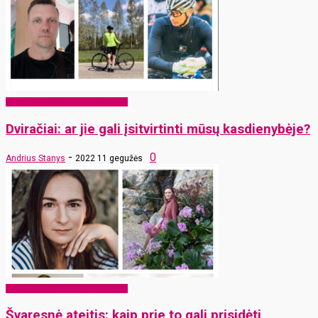
EKO Rokiškis – mums ir vaikams
Dviračiai: ar jie gali įsitvirtinti mūsų kasdienybėje?
-
0
Andrius Stanys
2022 11 gegužės
EKO Rokiškis – mums ir vaikams
Švaresnė ateitis: kaip prie to gali prisidėti