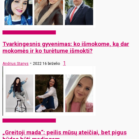
EKO Rokiškis – mums ir vaikams
Tvarkingesnis gyvenimas: ko išmokome, ką dar
mokomės ir ko turėtume išmokti?
-
1
Andrius Stanys
2022 16 birželio
EKO Rokiškis – mums ir vaikams
„Greitoji mada“: peilis mūsų ateičiai, bet pigus