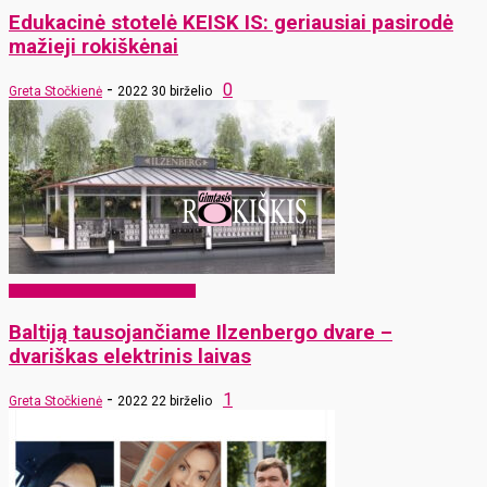
Edukacinė stotelė KEISK IS: geriausiai pasirodė
mažieji rokiškėnai
-
0
Greta Stočkienė
2022 30 birželio
EKO Rokiškis – mums ir vaikams
Baltiją tausojančiame Ilzenbergo dvare –
dvariškas elektrinis laivas
-
1
Greta Stočkienė
2022 22 birželio