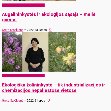
EKO Rokiškis – mums ir vaikams
Augalininkystės ir ekologijos sąsaja – meilė
gamtai
-
0
Greta Stočkienė
2022 13 liepos
EKO Rokiškis – mums ir vaikams
Ekologiška žolininkystė – tik industrializacijos ir
chemizacijos nepaliestose vietose
-
0
Greta Stočkienė
2022 6 liepos