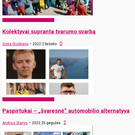
EKO Rokiškis – mums ir vaikams
Kolektyvai supranta tvarumo svarbą
-
0
Greta Stočkienė
2022 2 birželio
EKO Rokiškis – mums ir vaikams
Paspirtukai – „švaresnė“ automobilio alternatyva
-
2
Andrius Stanys
2022 25 gegužės