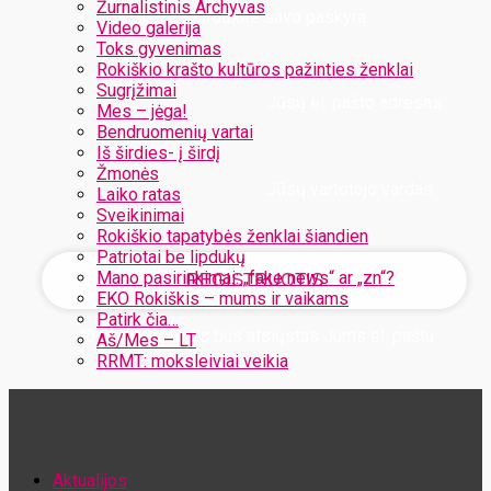
Žurnalistinis Archyvas
Užregistruokite savo paskyrą
Video galerija
Toks gyvenimas
Rokiškio krašto kultūros pažinties ženklai
Sugrįžimai
Jūsų el. pašto adresas
Mes – jėga!
Bendruomenių vartai
Iš širdies- į širdį
Žmonės
Jūsų vartotojo vardas
Laiko ratas
Sveikinimai
Rokiškio tapatybės ženklai šiandien
Patriotai be lipdukų
Mano pasirinkimai: „fake news“ ar „zn“?
EKO Rokiškis – mums ir vaikams
Patirk čia…
Jūsų slaptažodis bus atsiųstas Jums el. paštu
Aš/Mes – LT
RRMT: moksleiviai veikia
Atstatykite savo slaptažodį
Aktualijos