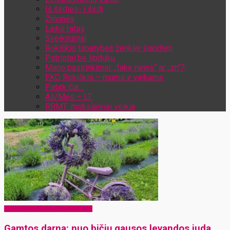
Iš širdies- į širdį
Žmonės
Laiko ratas
Sveikinimai
Rokiškio tapatybės ženklai šiandien
Patriotai be lipdukų
Mano pasirinkimai: „fake news“ ar „zn“?
EKO Rokiškis – mums ir vaikams
Patirk čia…
Aš/Mes – LT
RRMT: moksleiviai veikia
EKO Rokiškis – mums ir vaikams
Gamtos darna: nuo bičių gausos levandos juda