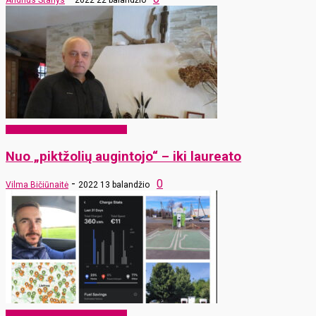
Andrius Stanys
2022 22 balandžio
EKO Rokiškis – mums ir vaikams
Nuo „piktžolių augintojo“ – iki laureato
-
0
Vilma Bičiūnaitė
2022 13 balandžio
EKO Rokiškis – mums ir vaikams