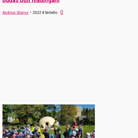
būdas būti madingam
-
0
Andrius Stanys
2022 8 birželio