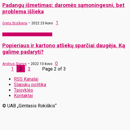
Padangų išmetimas: daromės sąmoningesni, bet
problema išlieka
-
1
Greta Stočkienė
2022 23 kovo
EKO Rokiškis – mums ir vaikams
Popieriaus ir kartono atliekų sparčiai daugėja. Ką
galime padaryti?
-
0
Andrius Stanys
2022 10 kovo
1
2
3
Page 2 of 3
RSS Kanalai
Slapukų politika
Taisyklės
Kontaktai
© UAB „Gimtasis Rokiškis“