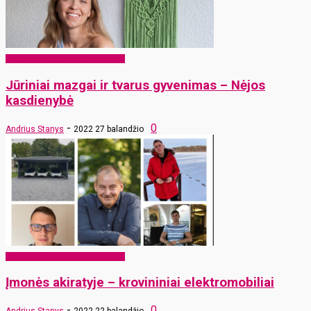
EKO Rokiškis – mums ir vaikams
Jūriniai mazgai ir tvarus gyvenimas – Nėjos
kasdienybė
-
0
Andrius Stanys
2022 27 balandžio
EKO Rokiškis – mums ir vaikams
Įmonės akiratyje – krovininiai elektromobiliai
-
0