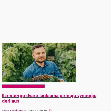
EKO Rokiškis – mums ir vaikams
Ilzenbergo dvare laukiama pirmojo vynuogių
derliaus
-
0