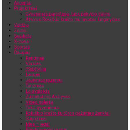
Akcentai
Jūsų el. pašto adresas
Projektiniai
Gyvenimas paraštėse: tapk pokyčio dalimi
Atvėrus Rokiškio krašto muliavotas lunginyčias
Valdžia
Žemė
Sveikata
X-zona
Sportas
Daugiau
Renginiai
Verslas
(Sub)tyliai
Langas
Jaunimas jaunimui
Turizmas
Laisvalaikis
Žurnalistinis Archyvas
Video galerija
Toks gyvenimas
Rokiškio krašto kultūros pažinties ženklai
Sugrįžimai
Mes – jėga!
Bendruomenių vartai