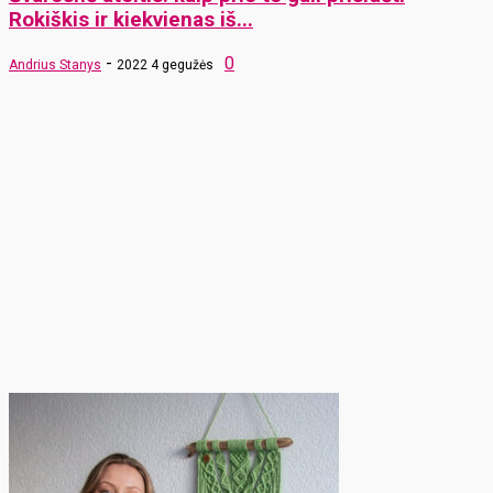
Rokiškis ir kiekvienas iš...
-
0
Andrius Stanys
2022 4 gegužės