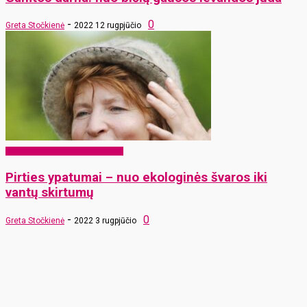
-
0
Greta Stočkienė
2022 12 rugpjūčio
EKO Rokiškis – mums ir vaikams
Pirties ypatumai – nuo ekologinės švaros iki
vantų skirtumų
-
0
Greta Stočkienė
2022 3 rugpjūčio