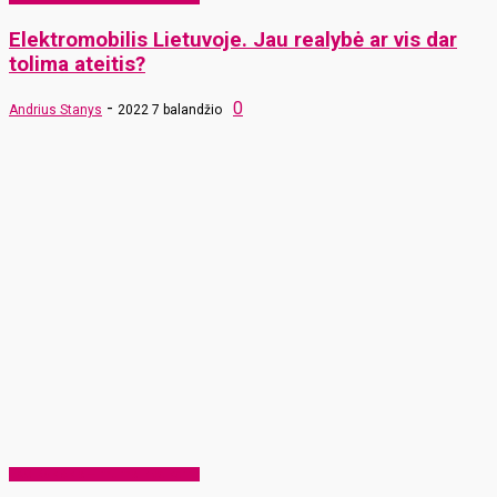
Elektromobilis Lietuvoje. Jau realybė ar vis dar
tolima ateitis?
-
0
Andrius Stanys
2022 7 balandžio
EKO Rokiškis – mums ir vaikams