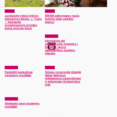
Langas
Langas
Juodupėje nebus trečios
ŠMSM pakoregavo naujų
gimnazijos klasės, J. Tumo
mokslo metų ugdymo
– Vaižganto
planus
progimnazijoje prisidės
viena pirmokų klasė
Aktualijos
Informacija dėl
centralizuoto priėmimo į
Rokiškio rajono
savivaldybės švietimo
įstaigas
Aktualijos
Langas
Paskelbti paskutiniai
Seimas nusprendė išlaikyti
egzaminų rezultatai
dabar taikomus
reikalavimus pagrindiniam
ir viduriniam išsilavinimui
įgyti
Aktualijos
Skelbiami nauji egzaminų
rezultatai