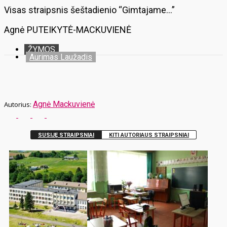
Visas straipsnis šeštadienio “Gimtajame…”
Agnė PUTEIKYTĖ-MACKUVIENĖ
ŽYMOS
Aurimas Laužadis
Agnė Mackuvienė
SUSIJĘ STRAIPSNIAI
KITI AUTORIAUS STRAIPSNIAI