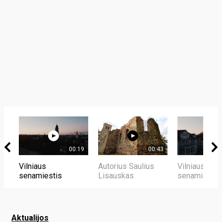
00:19
00:43
Vilniaus
Autorius Saulius
Vilniaus
senamiestis
Lisauskas
senamiestis
Aktualijos