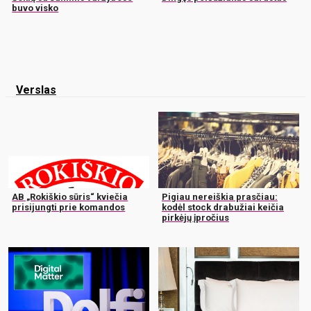
buvo visko
Verslas
AB „Rokiškio sūris“ kviečia
Pigiau nereiškia prasčiau:
prisijungti prie komandos
kodėl stock drabužiai keičia
pirkėjų įpročius