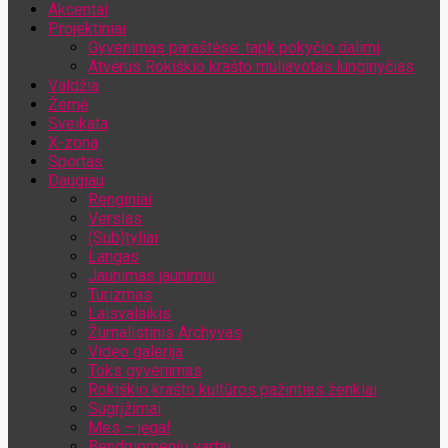
Akcentai
Jūsų el. pašto adresas
Projektiniai
Gyvenimas paraštėse: tapk pokyčio dalimi
Atvėrus Rokiškio krašto muliavotas lunginyčias
Valdžia
Žemė
Sveikata
X-zona
Sportas
Daugiau
Renginiai
Verslas
(Sub)tyliai
Langas
Jaunimas jaunimui
Turizmas
Laisvalaikis
Žurnalistinis Archyvas
Video galerija
Toks gyvenimas
Rokiškio krašto kultūros pažinties ženklai
Sugrįžimai
Mes – jėga!
Bendruomenių vartai