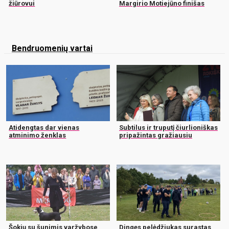
žiūrovui
Margirio Motiejūno finišas
Bendruomenių vartai
Atidengtas dar vienas
Subtilus ir truputį čiurlioniškas
atminimo ženklas
pripažintas gražiausiu
Šokių su šunimis varžybose
Dingęs pelėdžiukas surastas