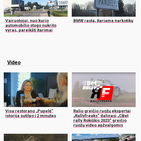
Vairuotojui, nuo kurio
BMW rasta, įtariama narkotikų
automobilio stogo nukrito
vyras, pareikšti įtarimai
Video
Visa restorano „Pupelė“
Ralio greičio ruožų ekspertai
istorija sutilpo į 2 minutes
„Rallyfreaks“ dalinasi „CBet
rally Rokiškis 2023“ greičio
ruožų video apžvalgomis