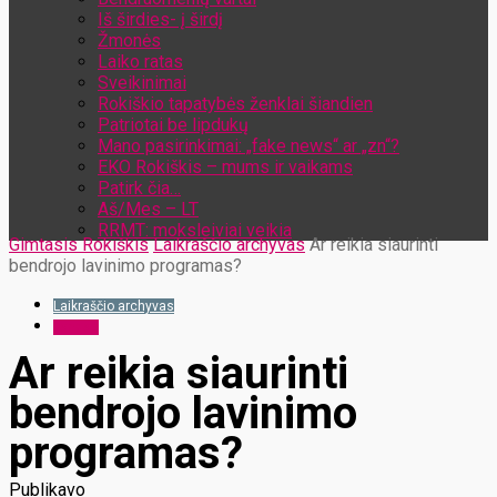
Iš širdies- į širdį
Žmonės
Laiko ratas
Sveikinimai
Rokiškio tapatybės ženklai šiandien
Patriotai be lipdukų
Mano pasirinkimai: „fake news“ ar „zn“?
EKO Rokiškis – mums ir vaikams
Patirk čia…
Aš/Mes – LT
RRMT: moksleiviai veikia
Gimtasis Rokiškis
Laikraščio archyvas
Ar reikia siaurinti
bendrojo lavinimo programas?
Laikraščio archyvas
Langas
Ar reikia siaurinti
bendrojo lavinimo
programas?
Publikavo