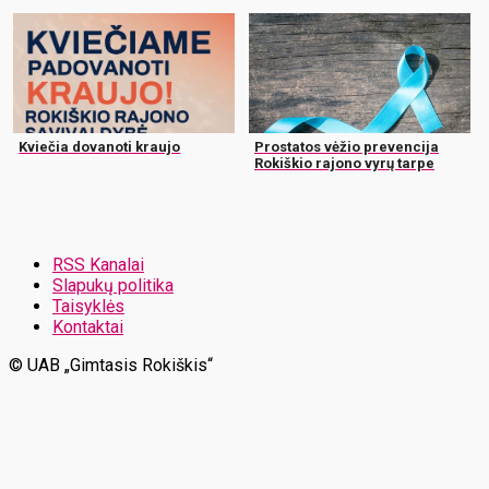
Kviečia dovanoti kraujo
Prostatos vėžio prevencija
Rokiškio rajono vyrų tarpe
RSS Kanalai
Slapukų politika
Taisyklės
Kontaktai
© UAB „Gimtasis Rokiškis“