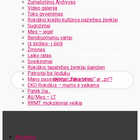
Žurnalistinis Archyvas
Užregistruokite savo paskyrą
Video galerija
Toks gyvenimas
Rokiškio krašto kultūros pažinties ženklai
Sugrįžimai
Jūsų el. pašto adresas
Mes – jėga!
Bendruomenių vartai
Iš širdies- į širdį
Žmonės
Jūsų vartotojo vardas
Laiko ratas
Sveikinimai
Rokiškio tapatybės ženklai šiandien
Patriotai be lipdukų
Mano pasirinkimai: „fake news“ ar „zn“?
EKO Rokiškis – mums ir vaikams
Patirk čia…
Jūsų slaptažodis bus atsiųstas Jums el. paštu
Aš/Mes – LT
RRMT: moksleiviai veikia
Atstatykite savo slaptažodį
Aktualijos