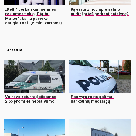
„Delfi“ perka skaitmeninės
Ką verta žinoti apie satino
reklamos tinklą „Digital
audinį prieš perkant patalynę?
Matter“: kartu pasieks
daugiau nei 1,6 mln. vartotojų
x-zona
Vairavo keturratį būdamas
Pas vyrą rasta galimai
2,65 promilės neblaivumo
narkotinių medžiagų