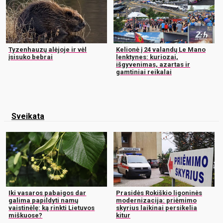
Tyzenhauzų alėjoje ir vėl
Kelionė į 24 valandų Le Mano
įsisuko bebrai
lenktynes: kuriozai,
išgyvenimas, azartas ir
gamtiniai reikalai
Sveikata
Iki vasaros pabaigos dar
Prasidės Rokiškio ligoninės
galima papildyti namų
modernizacija: priėmimo
vaistinėlę: ką rinkti Lietuvos
skyrius laikinai persikelia
miškuose?
kitur