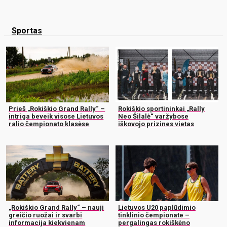
Sportas
Prieš „Rokiškio Grand Rally“ –
Rokiškio sportininkai „Rally
intriga beveik visose Lietuvos
Neo Šilalė“ varžybose
ralio čempionato klasėse
iškovojo prizines vietas
„Rokiškio Grand Rally“ – nauji
Lietuvos U20 paplūdimio
greičio ruožai ir svarbi
tinklinio čempionate –
informacija kiekvienam
pergalingas rokiškėno