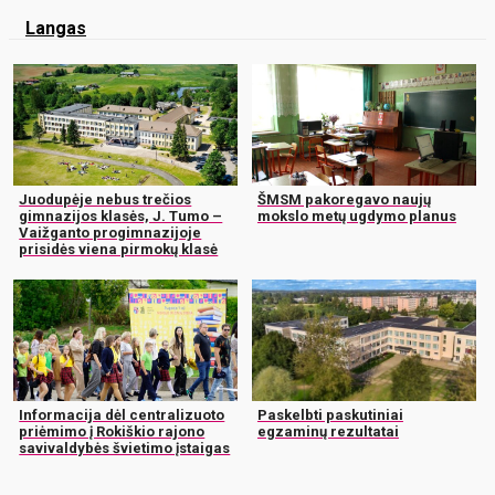
Langas
Juodupėje nebus trečios
ŠMSM pakoregavo naujų
gimnazijos klasės, J. Tumo –
mokslo metų ugdymo planus
Vaižganto progimnazijoje
prisidės viena pirmokų klasė
Informacija dėl centralizuoto
Paskelbti paskutiniai
priėmimo į Rokiškio rajono
egzaminų rezultatai
savivaldybės švietimo įstaigas