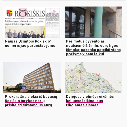
Naujas „Gimtojo Rokiškio“
Per metus gyventojai
numeris jau paruoštas jums
neatsiėmė 4,6 mln. eurų ligos
išmokų: pakanka pateikti vieną
prašymą visam laikui
Prokuratūra siekia iš buvusių
Dviejose vietinės reikšmės
Rokiškio tarybos narių
keliuose laikinai bus
prisiteisti tūkstančius eurų
ribojamas eismas