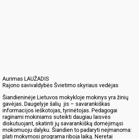
Aurimas LAUŽADIS
Rajono savivaldybės Švietimo skyriaus vedėjas
Šiandieninėje Lietuvos mokykloje mokinys yra žinių
gavėjas. Daugelyje šalių jis – savarankiškas
informacijos ieškotojas, tyrinėtojas. Pedagogai
raginami mokiniams suteikti daugiau laisvės
diskutuojant, skatinti jų savarankišką domėjimąsi
mokomuoju dalyku. Šiandien to padaryti neįmanoma:
plati mokymosi programa riboja laiką. Neretai