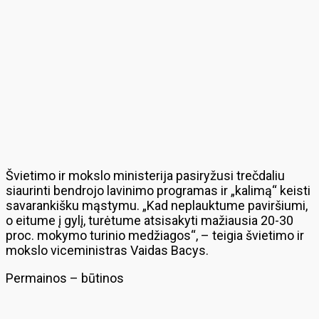
Švietimo ir mokslo ministerija pasiryžusi trečdaliu
siaurinti bendrojo lavinimo programas ir „kalimą“ keisti
savarankišku mąstymu. „Kad neplauktume paviršiumi,
o eitume į gylį, turėtume atsisakyti mažiausia 20-30
proc. mokymo turinio medžiagos“, – teigia švietimo ir
mokslo viceministras Vaidas Bacys.
Permainos – būtinos