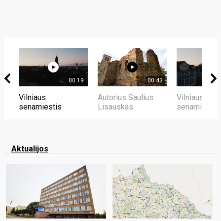
00:19
00:43
Vilniaus
Autorius Saulius
Vilniaus
senamiestis
Lisauskas
senamiestis
Aktualijos