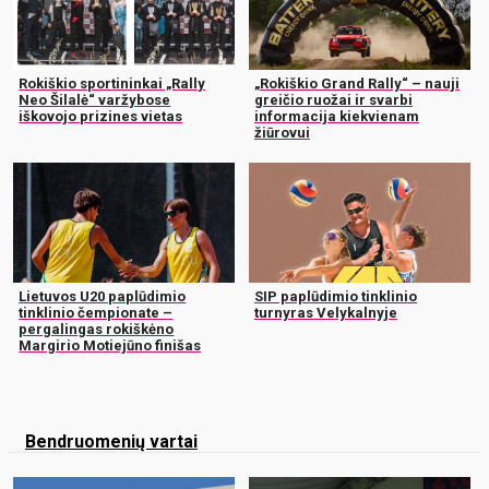
Rokiškio sportininkai „Rally
„Rokiškio Grand Rally“ – nauji
Neo Šilalė“ varžybose
greičio ruožai ir svarbi
iškovojo prizines vietas
informacija kiekvienam
žiūrovui
Lietuvos U20 paplūdimio
SIP paplūdimio tinklinio
tinklinio čempionate –
turnyras Velykalnyje
pergalingas rokiškėno
Margirio Motiejūno finišas
Bendruomenių vartai