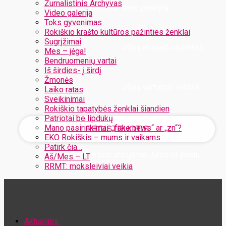
Žurnalistinis Archyvas
Užregistruokite savo paskyrą
Video galerija
Toks gyvenimas
Rokiškio krašto kultūros pažinties ženklai
Sugrįžimai
Jūsų el. pašto adresas
Mes – jėga!
Bendruomenių vartai
Iš širdies- į širdį
Žmonės
Jūsų vartotojo vardas
Laiko ratas
Sveikinimai
Rokiškio tapatybės ženklai šiandien
Patriotai be lipdukų
Mano pasirinkimai: „fake news“ ar „zn“?
EKO Rokiškis – mums ir vaikams
Patirk čia…
Jūsų slaptažodis bus atsiųstas Jums el. paštu
Aš/Mes – LT
RRMT: moksleiviai veikia
Atstatykite savo slaptažodį
Aktualijos