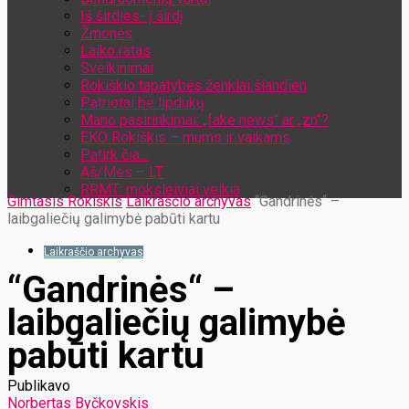
Iš širdies- į širdį
Žmonės
Laiko ratas
Sveikinimai
Rokiškio tapatybės ženklai šiandien
Patriotai be lipdukų
Mano pasirinkimai: „fake news“ ar „zn“?
EKO Rokiškis – mums ir vaikams
Patirk čia…
Aš/Mes – LT
RRMT: moksleiviai veikia
Gimtasis Rokiškis
Laikraščio archyvas
“Gandrinės“ –
laibgaliečių galimybė pabūti kartu
Laikraščio archyvas
“Gandrinės“ –
laibgaliečių galimybė
pabūti kartu
Publikavo
Norbertas Byčkovskis