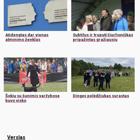
Atidengtas dar vienas
Subtilus ir truputį čiurlioniškas
atminimo ženklas
pripažintas gražiausiu
Šokių su šunimis varžybose
Dingęs pelėdžiukas surastas
buvo visko
Verslas