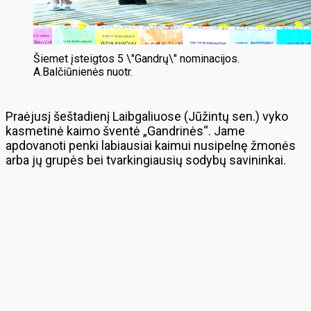
Šiemet įsteigtos 5 \"Gandrų\" nominacijos.
A.Balčiūnienės nuotr.
Praėjusį šeštadienį Laibgaliuose (Jūžintų sen.) vyko
kasmetinė kaimo šventė „Gandrinės“. Jame
apdovanoti penki labiausiai kaimui nusipelnę žmonės
arba jų grupės bei tvarkingiausių sodybų savininkai.