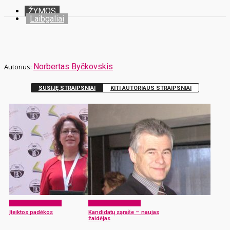
ŽYMOS
Laibgaliai
Norbertas Byčkovskis
SUSIJĘ STRAIPSNIAI
KITI AUTORIAUS STRAIPSNIAI
Laikraščio archyvas
Laikraščio archyvas
Įteiktos padėkos
Kandidatų sąraše – naujas
žaidėjas