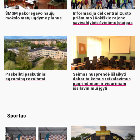
ŠMSM pakoregavo naujų
Informacija dėl centralizuoto
mokslo metų ugdymo planus
priėmimo į Rokiškio rajono
savivaldybės švietimo įstaigas
Paskelbti paskutiniai
Seimas nusprendė išlaikyti
egzaminų rezultatai
dabar taikomus reikalavimus
pagrindiniam ir viduriniam
išsilavinimui įgyti
Sportas