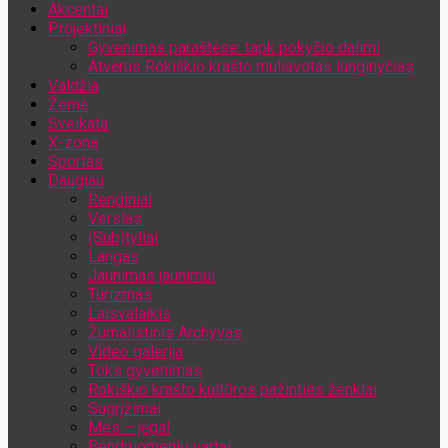
Akcentai
Jūsų el. pašto adresas
Projektiniai
Gyvenimas paraštėse: tapk pokyčio dalimi
Atvėrus Rokiškio krašto muliavotas lunginyčias
Valdžia
Žemė
Sveikata
X-zona
Sportas
Daugiau
Renginiai
Verslas
(Sub)tyliai
Langas
Jaunimas jaunimui
Turizmas
Laisvalaikis
Žurnalistinis Archyvas
Video galerija
Toks gyvenimas
Rokiškio krašto kultūros pažinties ženklai
Sugrįžimai
Mes – jėga!
Bendruomenių vartai