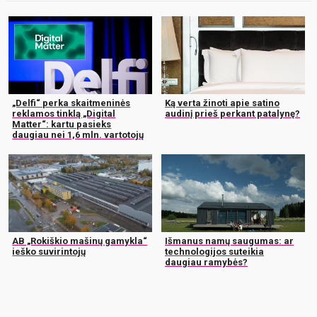
„Delfi“ perka skaitmeninės
Ką verta žinoti apie satino
reklamos tinklą „Digital
audinį prieš perkant patalynę?
Matter“: kartu pasieks
daugiau nei 1,6 mln. vartotojų
AB „Rokiškio mašinų gamykla“
Išmanus namų saugumas: ar
ieško suvirintojų
technologijos suteikia
daugiau ramybės?