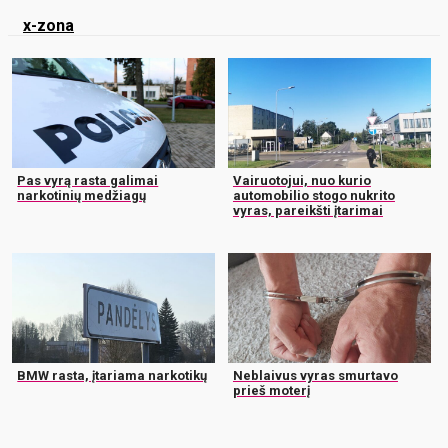
x-zona
Pas vyrą rasta galimai
Vairuotojui, nuo kurio
narkotinių medžiagų
automobilio stogo nukrito
vyras, pareikšti įtarimai
BMW rasta, įtariama narkotikų
Neblaivus vyras smurtavo
prieš moterį