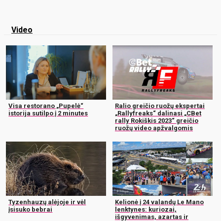
Video
Visa restorano „Pupelė“
Ralio greičio ruožų ekspertai
istorija sutilpo į 2 minutes
„Rallyfreaks“ dalinasi „CBet
rally Rokiškis 2023“ greičio
ruožų video apžvalgomis
Tyzenhauzų alėjoje ir vėl
Kelionė į 24 valandų Le Mano
įsisuko bebrai
lenktynes: kuriozai,
išgyvenimas, azartas ir