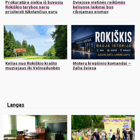
Prokuratūra siekia iš buvusių
Dviejose vietinės reikšmės
Rokiškio tarybos narių
keliuose laikinai bus
prisiteisti tūkstančius eurų
ribojamas eismas
Kelias nuo Rokiškio krašto
Moterų krepšinio komandai –
muziejaus iki Velniaduobės
žalia šviesa
Langas