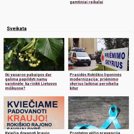
gamtiniai reikalai
Sveikata
Iki vasaros pabaigos dar
Prasidės Rokiškio ligoninės
galima papildyti namų
modernizacija: priėmimo
vaistinėlę: ką rinkti Lietuvos
skyrius laikinai persikelia
miškuose?
kitur
Kviečia dovanoti kraujo
Prostatos vėžio prevencija