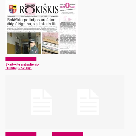
Laikraščio archyvas
Skaitykite antradienio
“Gimtąjį Rokiškį”
Laikraščio archyvas
Laikraščio archyvas