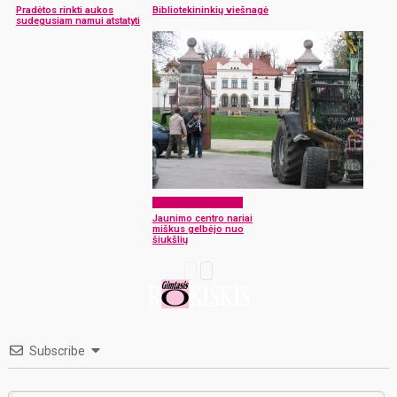
Pradėtos rinkti aukos
Bibliotekininkių viešnagė
sudegusiam namui atstatyti
Laikraščio archyvas
Jaunimo centro nariai
miškus gelbėjo nuo
šiukšlių
Subscribe