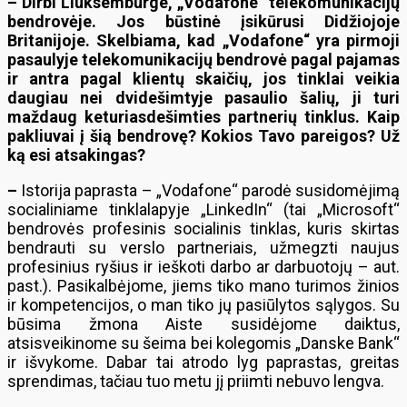
– Dirbi Liuksemburge, „Vodafone“ telekomunikacijų
bendrovėje. Jos būstinė įsikūrusi Didžiojoje
Britanijoje. Skelbiama, kad „Vodafone“ yra pirmoji
pasaulyje telekomunikacijų bendrovė pagal pajamas
ir antra pagal klientų skaičių, jos tinklai veikia
daugiau nei dvidešimtyje pasaulio šalių, ji turi
maždaug keturiasdešimties partnerių tinklus. Kaip
pakliuvai į šią bendrovę? Kokios Tavo pareigos? Už
ką esi atsakingas?
–
Istorija paprasta – „Vodafone“ parodė susidomėjimą
socialiniame tinklalapyje „LinkedIn“ (tai „Microsoft“
bendrovės profesinis socialinis tinklas, kuris skirtas
bendrauti su verslo partneriais, užmegzti naujus
profesinius ryšius ir ieškoti darbo ar darbuotojų – aut.
past.). Pasikalbėjome, jiems tiko mano turimos žinios
ir kompetencijos, o man tiko jų pasiūlytos sąlygos. Su
būsima žmona Aiste susidėjome daiktus,
atsisveikinome su šeima bei kolegomis „Danske Bank“
ir išvykome. Dabar tai atrodo lyg paprastas, greitas
sprendimas, tačiau tuo metu jį priimti nebuvo lengva.