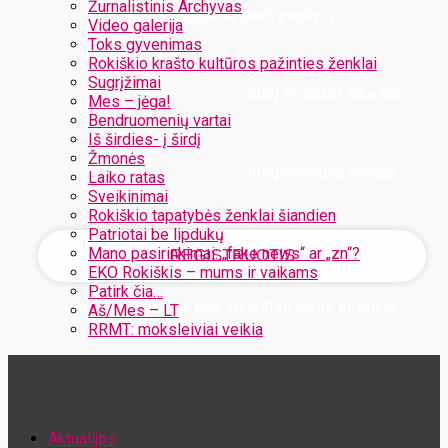
Žurnalistinis Archyvas
Užregistruokite savo paskyrą
Video galerija
Toks gyvenimas
Rokiškio krašto kultūros pažinties ženklai
Sugrįžimai
Jūsų el. pašto adresas
Mes – jėga!
Bendruomenių vartai
Iš širdies- į širdį
Žmonės
Jūsų vartotojo vardas
Laiko ratas
Sveikinimai
Rokiškio tapatybės ženklai šiandien
Patriotai be lipdukų
Mano pasirinkimai: „fake news“ ar „zn“?
EKO Rokiškis – mums ir vaikams
Patirk čia…
Jūsų slaptažodis bus atsiųstas Jums el. paštu
Aš/Mes – LT
RRMT: moksleiviai veikia
Atstatykite savo slaptažodį
Aktualijos