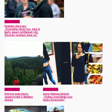
Mes – jėga!
Evaldas Karosas:
„Komedija įdomi tuo, kad iš
karto gauni grįžtamąjį ryšį.
Žmonės juokiasi arba ne“
Mes – jėga!
Mes – jėga!
Kelionė autostopu,
Agnė Katinauskienė:
savanorystė ir Baikalo
„Viskas prasideda nuo
ežeras
mažų žingsnelių“