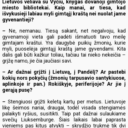
Lietuvos vėliava su Vyčiu, knygas dovanoji gimtojo
miesto bibliotekai. Kaip manai, ar tiesa, kad
išvykusieji labiau myli gimtąjį kraštą nei nuolat jame
gyvenantieji?
–
Ne, nemanau. Tiesą sakant, net negalvoju, kad
gyvenamoji vieta gali padėti išmatuoti tavo meilę
gimtajam kraštui. Yra daugybė puikių žmonių, kurie
myli, puoselėja gimtąjį kraštą jame gyvendami. Kita
dalis gali būti kažkur toliau, tačiau tai nieko nekeičia –
grįžę namo, jie čia jaučiasi savi.
– Ar dažnai grįžti į Lietuvą, į Pandėlį? Ar pastebi
kokių nors pokyčių (žmonių tarpusavio santykiuose,
aplinkoje ir pan.) Rokiškyje, periferijoje? Ar jie į
gerąją pusę?
–
Stengiuosi grįžti keletą kartų per metus. Lietuvoje
likę šeimos nariai, draugai, todėl visada stengiamės
palaikyti ryšius, susitikti. Taip pat dažnai sulaukiame
svečių Liuksemburge. Šiais laikais labai paprasta
vieniems pas kitus atvykti – skrydžio trukmė tik dvi