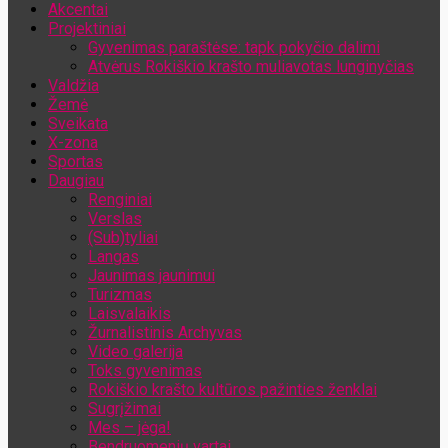
Akcentai
Jūsų el. pašto adresas
Projektiniai
Gyvenimas paraštėse: tapk pokyčio dalimi
Atvėrus Rokiškio krašto muliavotas lunginyčias
Valdžia
Žemė
Sveikata
X-zona
Sportas
Daugiau
Renginiai
Verslas
(Sub)tyliai
Langas
Jaunimas jaunimui
Turizmas
Laisvalaikis
Žurnalistinis Archyvas
Video galerija
Toks gyvenimas
Rokiškio krašto kultūros pažinties ženklai
Sugrįžimai
Mes – jėga!
Bendruomenių vartai