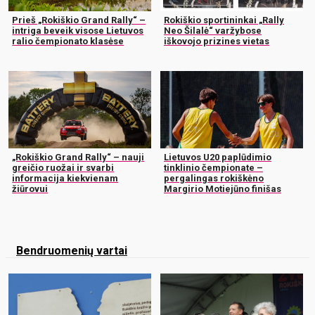
Prieš „Rokiškio Grand Rally“ –
Rokiškio sportininkai „Rally
intriga beveik visose Lietuvos
Neo Šilalė“ varžybose
ralio čempionato klasėse
iškovojo prizines vietas
„Rokiškio Grand Rally“ – nauji
Lietuvos U20 paplūdimio
greičio ruožai ir svarbi
tinklinio čempionate –
informacija kiekvienam
pergalingas rokiškėno
žiūrovui
Margirio Motiejūno finišas
Bendruomenių vartai