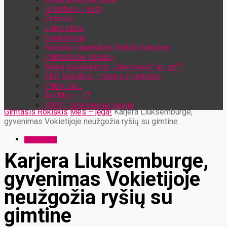
Iš širdies- į širdį
Žmonės
Laiko ratas
Sveikinimai
Rokiškio tapatybės ženklai šiandien
Patriotai be lipdukų
Mano pasirinkimai: „fake news“ ar „zn“?
EKO Rokiškis – mums ir vaikams
Patirk čia…
Aš/Mes – LT
RRMT: moksleiviai veikia
Gimtasis Rokiškis
Mes – jėga!
Karjera Liuksemburge,
gyvenimas Vokietijoje neužgožia ryšių su gimtine
Mes – jėga!
Karjera Liuksemburge,
gyvenimas Vokietijoje
neužgožia ryšių su
gimtine