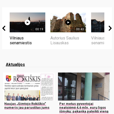
00:19
00:43
Vilniaus
Autorius Saulius
Vilniaus
senamiestis
Lisauskas
senamiestis
Aktualijos
Naujas „Gimtojo Rokiškio“
Per metus gyventojai
numeris jau paruoštas jums
neatsiėmė 4,6 mln. eurų ligos
išmokų: pakanka pateikti vieną