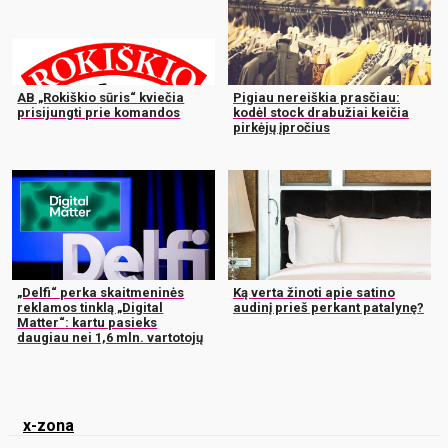
AB „Rokiškio sūris“ kviečia
Pigiau nereiškia prasčiau:
prisijungti prie komandos
kodėl stock drabužiai keičia
pirkėjų įpročius
„Delfi“ perka skaitmeninės
Ką verta žinoti apie satino
reklamos tinklą „Digital
audinį prieš perkant patalynę?
Matter“: kartu pasieks
daugiau nei 1,6 mln. vartotojų
x-zona