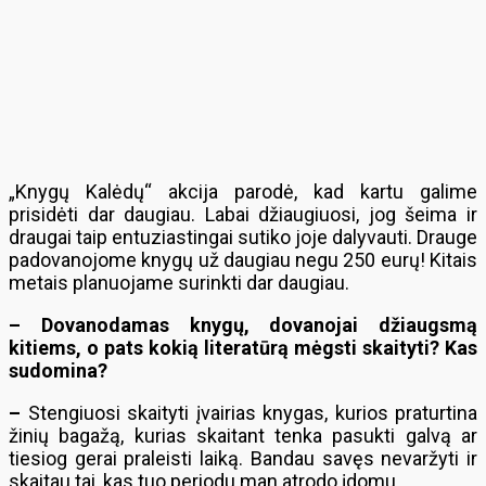
„Knygų Kalėdų“ akcija parodė, kad kartu galime
prisidėti dar daugiau. Labai džiaugiuosi, jog šeima ir
draugai taip entuziastingai sutiko joje dalyvauti. Drauge
padovanojome knygų už daugiau negu 250 eurų! Kitais
metais planuojame surinkti dar daugiau.
– Dovanodamas knygų, dovanojai džiaugsmą
kitiems, o pats kokią literatūrą mėgsti skaityti? Kas
sudomina?
–
Stengiuosi skaityti įvairias knygas, kurios praturtina
žinių bagažą, kurias skaitant tenka pasukti galvą ar
tiesiog gerai praleisti laiką. Bandau savęs nevaržyti ir
skaitau tai, kas tuo periodu man atrodo įdomu.