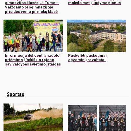
gimnazijos klasės, J. Tumo –
mokslo metų ugdymo planus
Vaižganto progimnazijoje
prisidės viena pirmokų klasė
Informacija dėl centralizuoto
Paskelbti paskutiniai
priėmimo į Rokiškio rajono
egzaminų rezultatai
savivaldybės švietimo įstaigas
Sportas