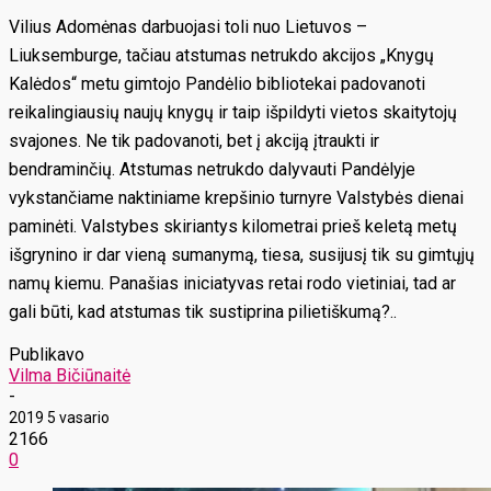
Vilius Adomėnas darbuojasi toli nuo Lietuvos –
Liuksemburge, tačiau atstumas netrukdo akcijos „Knygų
Kalėdos“ metu gimtojo Pandėlio bibliotekai padovanoti
reikalingiausių naujų knygų ir taip išpildyti vietos skaitytojų
svajones. Ne tik padovanoti, bet į akciją įtraukti ir
bendraminčių. Atstumas netrukdo dalyvauti Pandėlyje
vykstančiame naktiniame krepšinio turnyre Valstybės dienai
paminėti. Valstybes skiriantys kilometrai prieš keletą metų
išgrynino ir dar vieną sumanymą, tiesa, susijusį tik su gimtųjų
namų kiemu. Panašias iniciatyvas retai rodo vietiniai, tad ar
gali būti, kad atstumas tik sustiprina pilietiškumą?..
Publikavo
Vilma Bičiūnaitė
-
2019 5 vasario
2166
0