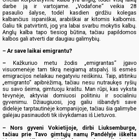
darbe ją ir vartojame. „Vodafone“ veikia 28
pasaulio šalyse, todėl kasdien girdžiu kolegas
kalbančius ispaniškai, arabiškai ar kitomis kalbomis.
Galiu tik patvirtinti, jog yra labai svarbu mokytis kalbų.
Anglų kalba tapo tiesiog būtina, tačiau papildomos
kalbos gali atverti dar daugiau galimybių.
– Ar save laikai emigrantu?
–
Kažkuriuo metu žodis „emigrantas“ įgavo
visuomenėje tam tikrą neigiamą atspalvį. Iš esmės
emigracijos nelaikau negatyviu reiškiniu. Taip, atitinku
„emigranto“ apibrėžimą, tačiau nesu nutraukęs ryšių
su savo šeima, gimtuoju kraštu. Man rūpi, kas vyksta
tėvynėje, aktyviai domiuosi politiniu ir socialiniu
gyvenimu. Džiaugiuosi, jog galiu išbandyti save
didelėje tarptautinėje kompanijoje, tačiau šia galimybe
galėjau pasinaudoti tik išvykdamas iš Lietuvos.
– Nors gyveni Vokietijoje, dirbi Liuksemburge,
tačiau prie Tavo gimtųjų namų Pandėlyje iškelta