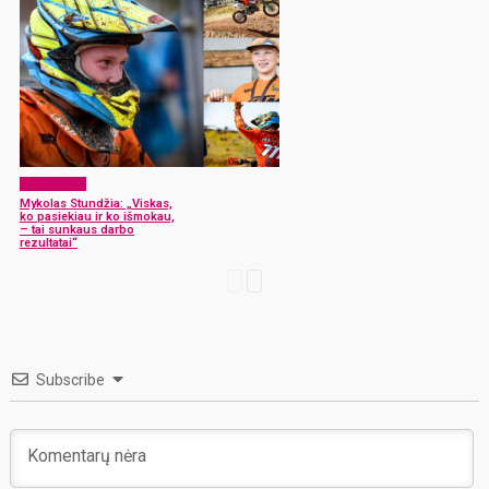
Mes – jėga!
Mykolas Stundžia: „Viskas,
ko pasiekiau ir ko išmokau,
– tai sunkaus darbo
rezultatai“
Subscribe