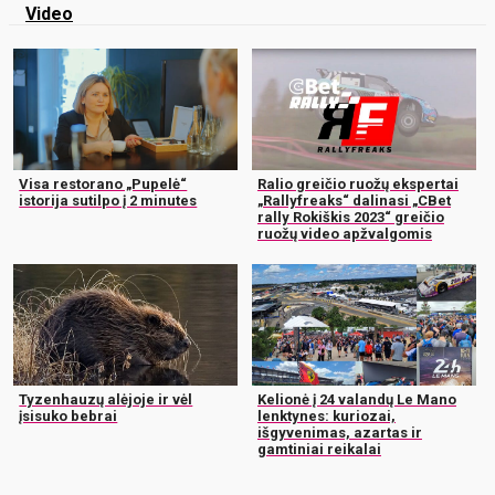
Video
Visa restorano „Pupelė“
Ralio greičio ruožų ekspertai
istorija sutilpo į 2 minutes
„Rallyfreaks“ dalinasi „CBet
rally Rokiškis 2023“ greičio
ruožų video apžvalgomis
Tyzenhauzų alėjoje ir vėl
Kelionė į 24 valandų Le Mano
įsisuko bebrai
lenktynes: kuriozai,
išgyvenimas, azartas ir
gamtiniai reikalai