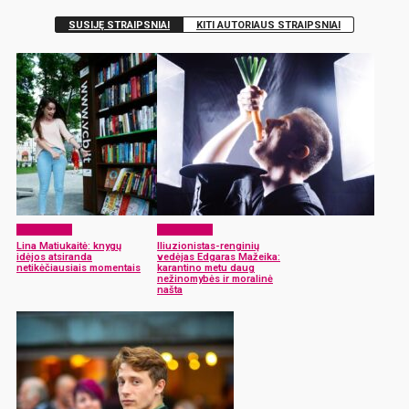
SUSIJĘ STRAIPSNIAI
KITI AUTORIAUS STRAIPSNIAI
Mes – jėga!
Mes – jėga!
Lina Matiukaitė: knygų
Iliuzionistas-renginių
idėjos atsiranda
vedėjas Edgaras Mažeika:
netikėčiausiais momentais
karantino metu daug
nežinomybės ir moralinė
našta