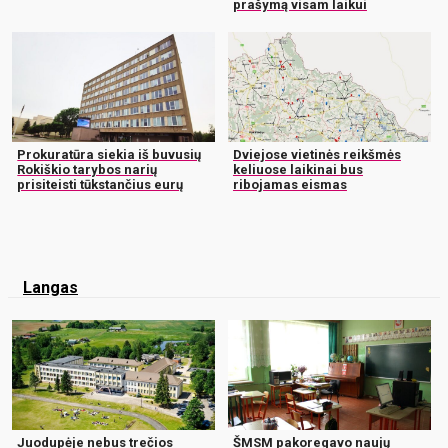
prašymą visam laikui
Prokuratūra siekia iš buvusių
Dviejose vietinės reikšmės
Rokiškio tarybos narių
keliuose laikinai bus
prisiteisti tūkstančius eurų
ribojamas eismas
Langas
Juodupėje nebus trečios
ŠMSM pakoregavo naujų