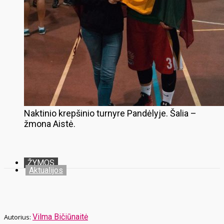
Naktinio krepšinio turnyre Pandėlyje. Šalia –
žmona Aistė.
ŽYMOS
Aktualijos
Vilma Bičiūnaitė