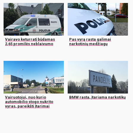
Vairavo keturratį būdamas
Pas vyrą rasta galimai
2,65 promilės neblaivumo
narkotinių medžiagų
Vairuotojui, nuo kurio
BMW rasta, įtariama narkotikų
automobilio stogo nukrito
vyras, pareikšti įtarimai