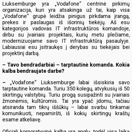
Liuksemburge yra „Vodafone“ centrinė pirkimų
organizacija, kuri yra atsakinga už tai, kaip visa
„Vodafone“ grupė leidžia pinigus pirkdama įrangą,
prekes ir paslaugas iš išorinių tiekėjų. Aš esu
kategorijos vadovas IT infrastruktūros komandoje,
dirbu su įvairiais projektais, kurių metu plečiame,
modernizuojame savo IT infrastruktūrą pasaulyje.
Labiausiai esu įsitraukęs į derybas su tiekėjais bei
projektinį darbą.
– Tavo bendradarbiai – tarptautinė komanda. Kokia
kalba bendraujate darbe?
–
„Vodafone“ Liuksemburge labai išsiskiria savo
tarptautine komanda. Turiu 350 kolegų, atvykusių iš 50
skirtingų valstybių. Turiu progą susipažinti su įvairiais
žmonėmis, kultūromis. Tai yra ypač įdomu, tačiau
atsiranda tam tikrų iššūkių – labai svarbu tinkamai
komunikuoti, nepamiršti, iš kokių skirtingų kraštų
esame atkeliavę.
Oficiali korporatyvinė kalba yra anglų, todėl visą laiką