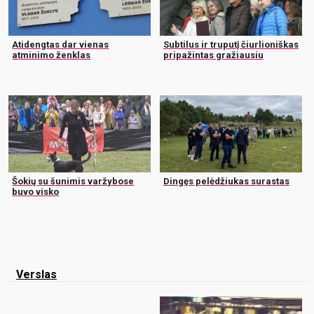
Atidengtas dar vienas
Subtilus ir truputį čiurlioniškas
atminimo ženklas
pripažintas gražiausiu
Šokių su šunimis varžybose
Dingęs pelėdžiukas surastas
buvo visko
Verslas