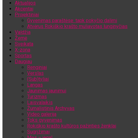
Aktualijos
Jūsų el. pašto adresas
Akcentai
Projektiniai
Gyvenimas paraštėse: tapk pokyčio dalimi
Atvėrus Rokiškio krašto muliavotas lunginyčias
Valdžia
Žemė
Sveikata
X-zona
Sportas
Daugiau
Renginiai
Verslas
(Sub)tyliai
Langas
Jaunimas jaunimui
Turizmas
Laisvalaikis
Žurnalistinis Archyvas
Video galerija
Toks gyvenimas
Rokiškio krašto kultūros pažinties ženklai
Sugrįžimai
Mes – jėga!