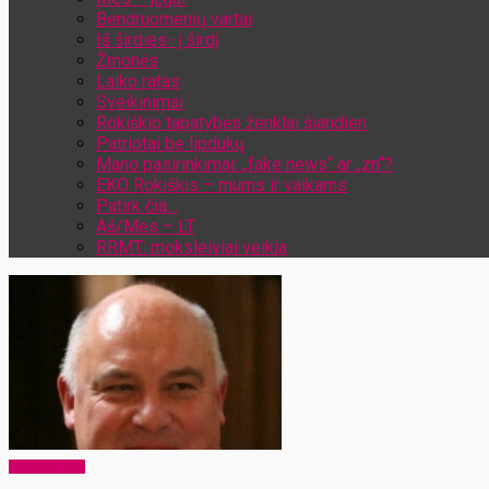
Bendruomenių vartai
Iš širdies- į širdį
Žmonės
Laiko ratas
Sveikinimai
Rokiškio tapatybės ženklai šiandien
Patriotai be lipdukų
Mano pasirinkimai: „fake news“ ar „zn“?
EKO Rokiškis – mums ir vaikams
Patirk čia…
Aš/Mes – LT
RRMT: moksleiviai veikia
Pro Memoria