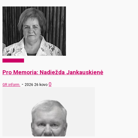
Pro Memoria
Pro Memoria: Nadiežda Jankauskienė
-
0
GR inform.
2026 26 kovo