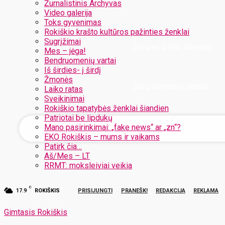
Žurnalistinis Archyvas
Video galerija
Toks gyvenimas
Rokiškio krašto kultūros pažinties ženklai
Sugrįžimai
Jūsų el. pašto adresas
Mes – jėga!
Bendruomenių vartai
Iš širdies- į širdį
Žmonės
Jūsų vartotojo vardas
Laiko ratas
Sveikinimai
Rokiškio tapatybės ženklai šiandien
Patriotai be lipdukų
Mano pasirinkimai: „fake news“ ar „zn“?
EKO Rokiškis – mums ir vaikams
Patirk čia…
Aš/Mes – LT
RRMT: moksleiviai veikia
C
17.9
ROKIŠKIS
PRISIJUNGTI
PRANEŠK!
REDAKCIJA
REKLAMA
Gimtasis Rokiškis