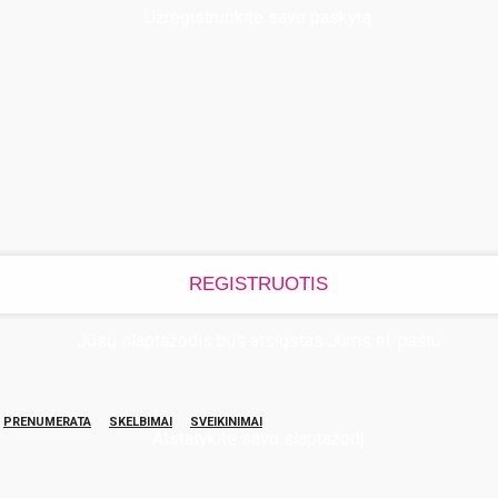
Užregistruokite savo paskyrą
Jūsų slaptažodis bus atsiųstas Jums el. paštu
PRENUMERATA
SKELBIMAI
SVEIKINIMAI
Atstatykite savo slaptažodį