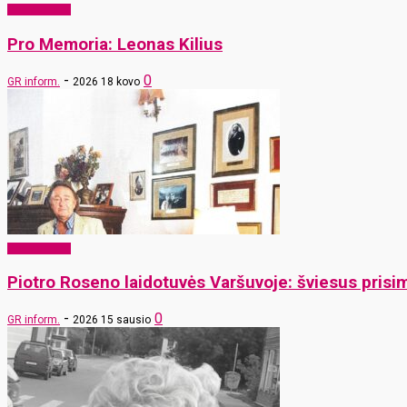
Pro Memoria
Pro Memoria: Leonas Kilius
-
0
GR inform.
2026 18 kovo
Pro Memoria
Piotro Roseno laidotuvės Varšuvoje: šviesus prisi
-
0
GR inform.
2026 15 sausio