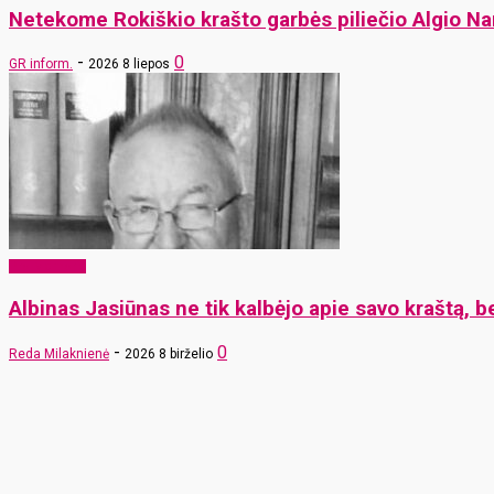
Netekome Rokiškio krašto garbės piliečio Algio Na
-
0
GR inform.
2026 8 liepos
Pro Memoria
Albinas Jasiūnas ne tik kalbėjo apie savo kraštą, be
-
0
Reda Milaknienė
2026 8 birželio