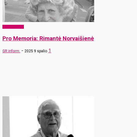
Pro Memoria
Pro Memoria: Rimantė Norvaišienė
-
1
GR inform.
2025 9 spalio