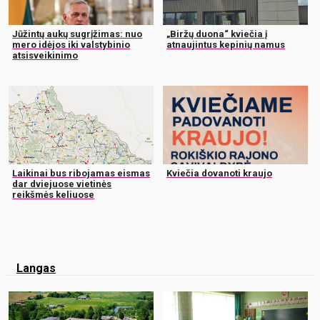
Jūžintų aukų sugrįžimas: nuo
„Biržų duona“ kviečia į
mero idėjos iki valstybinio
atnaujintus kepinių namus
atsisveikinimo
Laikinai bus ribojamas eismas
Kviečia dovanoti kraujo
dar dviejuose vietinės
reikšmės keliuose
Langas