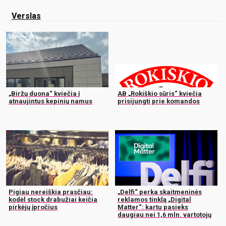
Verslas
„Biržų duona“ kviečia į
AB „Rokiškio sūris“ kviečia
atnaujintus kepinių namus
prisijungti prie komandos
Pigiau nereiškia prasčiau:
„Delfi“ perka skaitmeninės
kodėl stock drabužiai keičia
reklamos tinklą „Digital
pirkėjų įpročius
Matter“: kartu pasieks
daugiau nei 1,6 mln. vartotojų