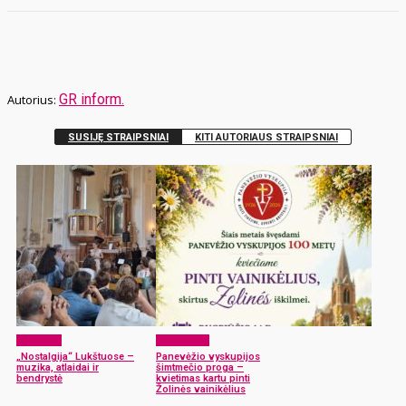
GR inform.
SUSIJĘ STRAIPSNIAI
KITI AUTORIAUS STRAIPSNIAI
Renginiai
Laisvalaikis
„Nostalgija“ Lukštuose –
Panevėžio vyskupijos
muzika, atlaidai ir
šimtmečio proga –
bendrystė
kvietimas kartu pinti
Žolinės vainikėlius