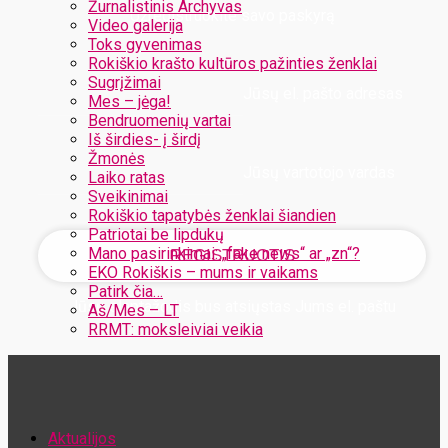
Žurnalistinis Archyvas
Užregistruokite savo paskyrą
Video galerija
Toks gyvenimas
Rokiškio krašto kultūros pažinties ženklai
Sugrįžimai
Jūsų el. pašto adresas
Mes – jėga!
Bendruomenių vartai
Iš širdies- į širdį
Žmonės
Jūsų vartotojo vardas
Laiko ratas
Sveikinimai
Rokiškio tapatybės ženklai šiandien
Patriotai be lipdukų
Mano pasirinkimai: „fake news“ ar „zn“?
EKO Rokiškis – mums ir vaikams
Patirk čia…
Jūsų slaptažodis bus atsiųstas Jums el. paštu
Aš/Mes – LT
RRMT: moksleiviai veikia
Atstatykite savo slaptažodį
Aktualijos