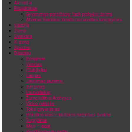
Akcentai
Jūsų el. pašto adresas
Projektiniai
Gyvenimas paraštėse: tapk pokyčio dalimi
Atvėrus Rokiškio krašto muliavotas lunginyčias
Valdžia
Žemė
Sveikata
X-zona
Sportas
Daugiau
Renginiai
Verslas
(Sub)tyliai
Langas
Jaunimas jaunimui
Turizmas
Laisvalaikis
Žurnalistinis Archyvas
Video galerija
Toks gyvenimas
Rokiškio krašto kultūros pažinties ženklai
Sugrįžimai
Mes – jėga!
Bendruomenių vartai