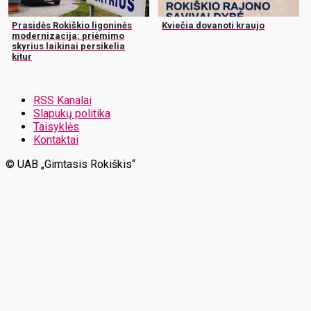
Prasidės Rokiškio ligoninės
Kviečia dovanoti kraujo
modernizacija: priėmimo
skyrius laikinai persikelia
kitur
RSS Kanalai
Slapukų politika
Taisyklės
Kontaktai
© UAB „Gimtasis Rokiškis“