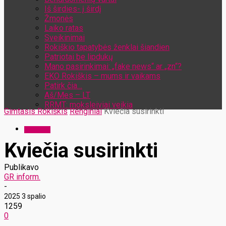
Iš širdies- į širdį
Žmonės
Laiko ratas
Sveikinimai
Rokiškio tapatybės ženklai šiandien
Patriotai be lipdukų
Mano pasirinkimai: „fake news“ ar „zn“?
EKO Rokiškis – mums ir vaikams
Patirk čia…
Aš/Mes – LT
RRMT: moksleiviai veikia
Gimtasis Rokiškis
Renginiai
Kviečia susirinkti
Renginiai
Kviečia susirinkti
Publikavo
GR inform.
-
2025 3 spalio
1259
0