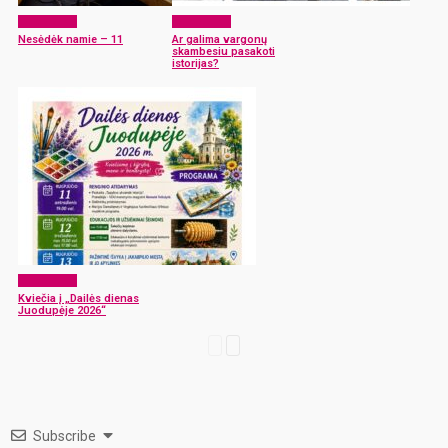
Laisvalaikis
Laisvalaikis
Nesėdėk namie – 11
Ar galima vargonų
skambesiu pasakoti
istorijas?
Laisvalaikis
Kviečia į „Dailės dienas
Juodupėje 2026“
Subscribe