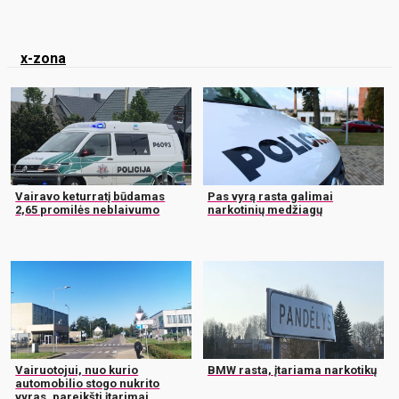
x-zona
Vairavo keturratį būdamas
Pas vyrą rasta galimai
2,65 promilės neblaivumo
narkotinių medžiagų
Vairuotojui, nuo kurio
BMW rasta, įtariama narkotikų
automobilio stogo nukrito
vyras, pareikšti įtarimai