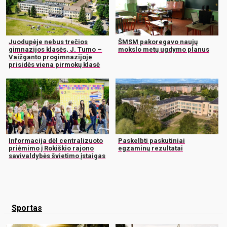
Juodupėje nebus trečios
ŠMSM pakoregavo naujų
gimnazijos klasės, J. Tumo –
mokslo metų ugdymo planus
Vaižganto progimnazijoje
prisidės viena pirmokų klasė
Informacija dėl centralizuoto
Paskelbti paskutiniai
priėmimo į Rokiškio rajono
egzaminų rezultatai
savivaldybės švietimo įstaigas
Sportas