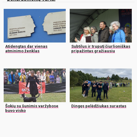
Atidengtas dar vienas
Subtilus ir truputį čiurlioniškas
atminimo ženklas
pripažintas gražiausiu
Šokių su šunimis varžybose
Dingęs pelėdžiukas surastas
buvo visko