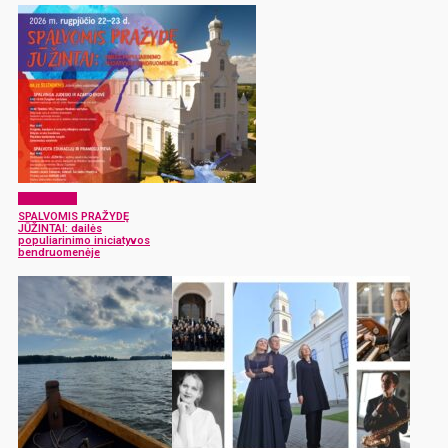
Laisvalaikis
SPALVOMIS PRAŽYDĘ
JŪŽINTAI: dailės
populiarinimo iniciatyvos
bendruomenėje