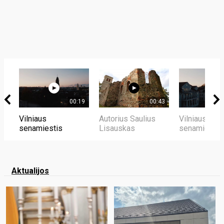
00:19
00:43
Vilniaus
Autorius Saulius
Vilniaus
senamiestis
Lisauskas
senamiestis
Aktualijos