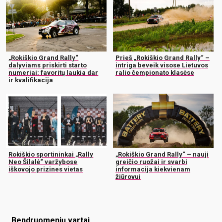
„Rokiškio Grand Rally“
Prieš „Rokiškio Grand Rally“ –
dalyviams priskirti starto
intriga beveik visose Lietuvos
numeriai: favoritų laukia dar
ralio čempionato klasėse
ir kvalifikacija
Rokiškio sportininkai „Rally
„Rokiškio Grand Rally“ – nauji
Neo Šilalė“ varžybose
greičio ruožai ir svarbi
iškovojo prizines vietas
informacija kiekvienam
žiūrovui
Bendruomenių vartai