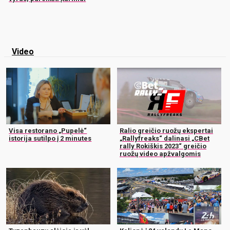
Video
Visa restorano „Pupelė“
Ralio greičio ruožų ekspertai
istorija sutilpo į 2 minutes
„Rallyfreaks“ dalinasi „CBet
rally Rokiškis 2023“ greičio
ruožų video apžvalgomis