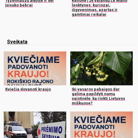
Tyzenhauzų alėjoje ir vėl
Kelionė į 24 valandų Le Mano
įsisuko bebrai
lenktynes: kuriozai,
išgyvenimas, azartas ir
gamtiniai reikalai
Sveikata
Kviečia dovanoti kraujo
Iki vasaros pabaigos dar
galima papildyti namų
vaistinėlę: ką rinkti Lietuvos
miškuose?