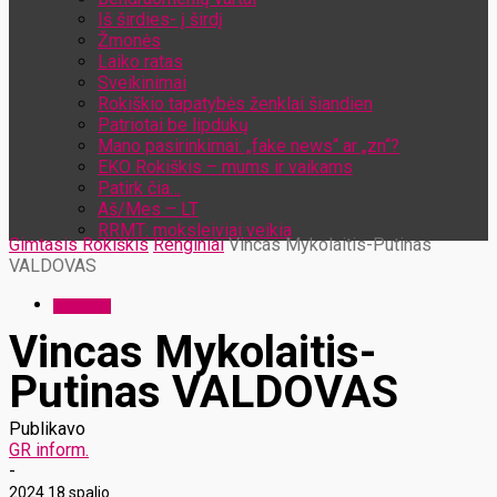
Iš širdies- į širdį
Žmonės
Laiko ratas
Sveikinimai
Rokiškio tapatybės ženklai šiandien
Patriotai be lipdukų
Mano pasirinkimai: „fake news“ ar „zn“?
EKO Rokiškis – mums ir vaikams
Patirk čia…
Aš/Mes – LT
RRMT: moksleiviai veikia
Gimtasis Rokiškis
Renginiai
Vincas Mykolaitis-Putinas
VALDOVAS
Renginiai
Vincas Mykolaitis-
Putinas VALDOVAS
Publikavo
GR inform.
-
2024 18 spalio