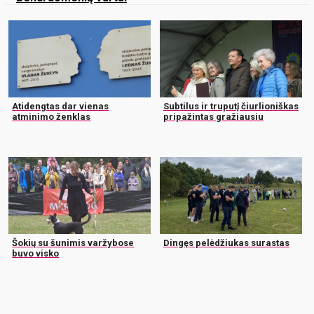
Atidengtas dar vienas
Subtilus ir truputį čiurlioniškas
atminimo ženklas
pripažintas gražiausiu
Šokių su šunimis varžybose
Dingęs pelėdžiukas surastas
buvo visko