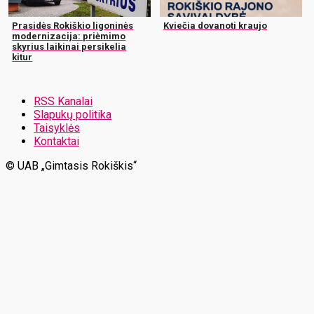
Prasidės Rokiškio ligoninės
Kviečia dovanoti kraujo
modernizacija: priėmimo
skyrius laikinai persikelia
kitur
RSS Kanalai
Slapukų politika
Taisyklės
Kontaktai
© UAB „Gimtasis Rokiškis“