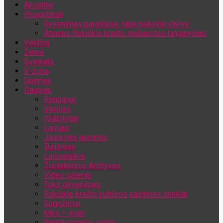
Akcentai
Jūsų el. pašto adresas
Projektiniai
Gyvenimas paraštėse: tapk pokyčio dalimi
Atvėrus Rokiškio krašto muliavotas lunginyčias
Valdžia
Žemė
Sveikata
X-zona
Sportas
Daugiau
Renginiai
Verslas
(Sub)tyliai
Langas
Jaunimas jaunimui
Turizmas
Laisvalaikis
Žurnalistinis Archyvas
Video galerija
Toks gyvenimas
Rokiškio krašto kultūros pažinties ženklai
Sugrįžimai
Mes – jėga!
Bendruomenių vartai