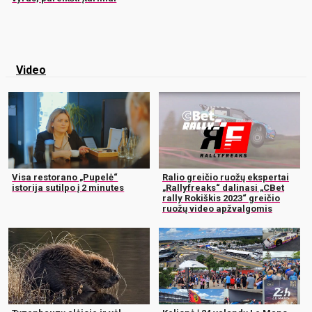
Video
Visa restorano „Pupelė“
Ralio greičio ruožų ekspertai
istorija sutilpo į 2 minutes
„Rallyfreaks“ dalinasi „CBet
rally Rokiškis 2023“ greičio
ruožų video apžvalgomis