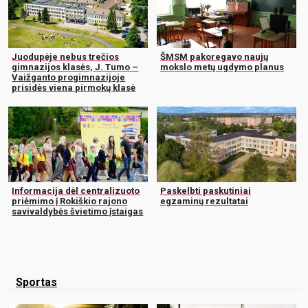
Juodupėje nebus trečios
ŠMSM pakoregavo naujų
gimnazijos klasės, J. Tumo –
mokslo metų ugdymo planus
Vaižganto progimnazijoje
prisidės viena pirmokų klasė
Informacija dėl centralizuoto
Paskelbti paskutiniai
priėmimo į Rokiškio rajono
egzaminų rezultatai
savivaldybės švietimo įstaigas
Sportas