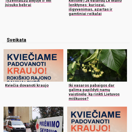
Tyzenhauzų alėjoje ir vėl
Kelionė į 24 valandų Le Mano
įsisuko bebrai
lenktynes: kuriozai,
išgyvenimas, azartas ir
gamtiniai reikalai
Sveikata
Kviečia dovanoti kraujo
Iki vasaros pabaigos dar
galima papildyti namų
vaistinėlę: ką rinkti Lietuvos
miškuose?