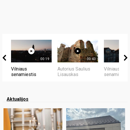
00:19
00:43
Vilniaus
Autorius Saulius
Vilniaus
senamiestis
Lisauskas
senamiestis
Aktualijos