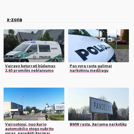
x-zona
Vairavo keturratį būdamas
Pas vyrą rasta galimai
2,65 promilės neblaivumo
narkotinių medžiagų
Vairuotojui, nuo kurio
BMW rasta, įtariama narkotikų
automobilio stogo nukrito
vyras, pareikšti įtarimai