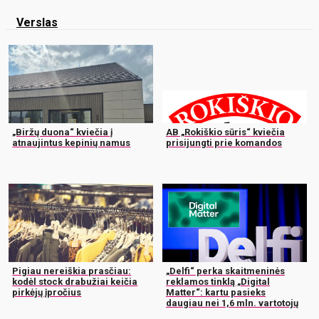
Verslas
„Biržų duona“ kviečia į
AB „Rokiškio sūris“ kviečia
atnaujintus kepinių namus
prisijungti prie komandos
Pigiau nereiškia prasčiau:
„Delfi“ perka skaitmeninės
kodėl stock drabužiai keičia
reklamos tinklą „Digital
pirkėjų įpročius
Matter“: kartu pasieks
daugiau nei 1,6 mln. vartotojų