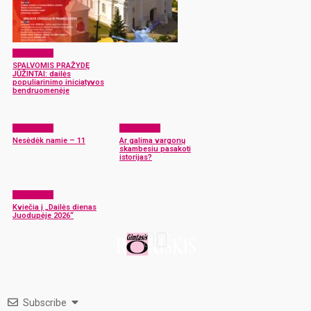
Laisvalaikis
SPALVOMIS PRAŽYDĘ
JŪŽINTAI: dailės
populiarinimo iniciatyvos
bendruomenėje
Laisvalaikis
Laisvalaikis
Nesėdėk namie – 11
Ar galima vargonų
skambesiu pasakoti
istorijas?
Laisvalaikis
Kviečia į „Dailės dienas
Juodupėje 2026“
Subscribe