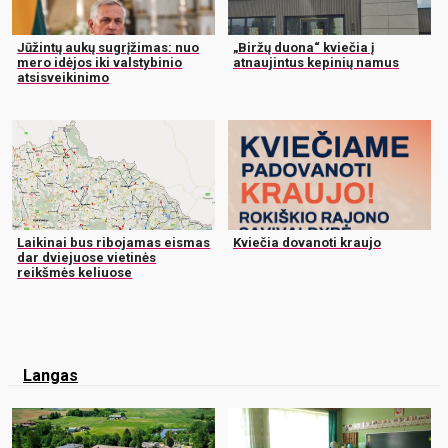
Jūžintų aukų sugrįžimas: nuo
„Biržų duona“ kviečia į
mero idėjos iki valstybinio
atnaujintus kepinių namus
atsisveikinimo
Laikinai bus ribojamas eismas
Kviečia dovanoti kraujo
dar dviejuose vietinės
reikšmės keliuose
Langas