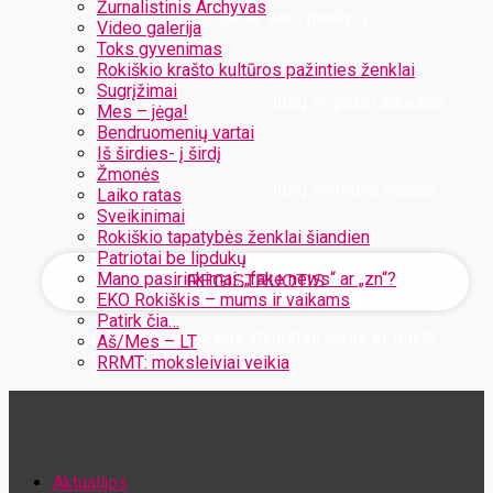
Žurnalistinis Archyvas
Užregistruokite savo paskyrą
Video galerija
Toks gyvenimas
Rokiškio krašto kultūros pažinties ženklai
Sugrįžimai
Jūsų el. pašto adresas
Mes – jėga!
Bendruomenių vartai
Iš širdies- į širdį
Žmonės
Jūsų vartotojo vardas
Laiko ratas
Sveikinimai
Rokiškio tapatybės ženklai šiandien
Patriotai be lipdukų
Mano pasirinkimai: „fake news“ ar „zn“?
EKO Rokiškis – mums ir vaikams
Patirk čia…
Jūsų slaptažodis bus atsiųstas Jums el. paštu
Aš/Mes – LT
RRMT: moksleiviai veikia
Atstatykite savo slaptažodį
Aktualijos