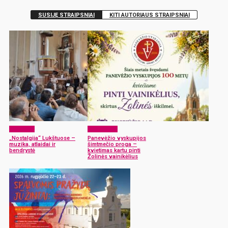
SUSIJĘ STRAIPSNIAI
KITI AUTORIAUS STRAIPSNIAI
Renginiai
Laisvalaikis
„Nostalgija“ Lukštuose –
Panevėžio vyskupijos
muzika, atlaidai ir
šimtmečio proga –
bendrystė
kvietimas kartu pinti
Žolinės vainikėlius