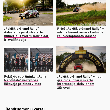
„Rokiškio Grand Rally“
Prieš „Rokiškio Grand Rally“ –
dalyviams priskirti starto
intriga beveik visose Lietuvos
numeriai: favoritų laukia dar
ralio čempionato klasėse
ir kvalifikacija
Rokiškio sportininkai „Rally
„Rokiškio Grand Rally“ – nauji
Neo Šilalė“ varžybose
greičio ruožai ir svarbi
iškovojo prizines vietas
informacija kiekvienam
žiūrovui
Bendruomenių vartai