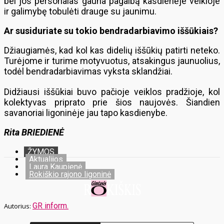
bei jos personalas gauna pagalbą kasdienėje veikloje
ir galimybę tobulėti drauge su jaunimu.
Ar susiduriate su tokio bendradarbiavimo iššūkiais?
Džiaugiamės, kad kol kas didelių iššūkių patirti neteko.
Turėjome ir turime motyvuotus, atsakingus jaunuolius,
todėl bendradarbiavimas vyksta sklandžiai.
Didžiausi iššūkiai buvo pačioje veiklos pradžioje, kol
kolektyvas priprato prie šios naujovės. Šiandien
savanoriai ligoninėje jau tapo kasdienybe.
Rita BRIEDIENĖ
ŽYMOS
Aktualijos
Laura Kaupienė
Rokiškio rajono ligoninė
GR inform.