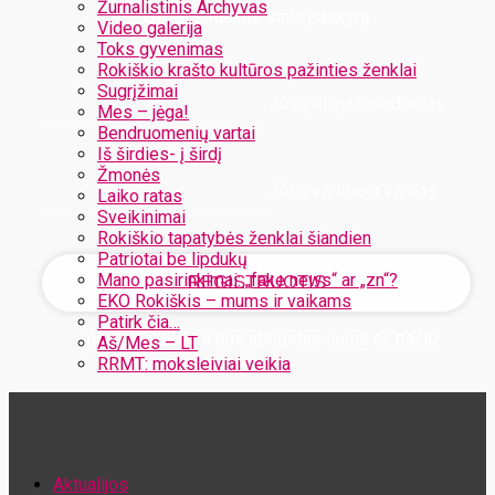
Žurnalistinis Archyvas
Užregistruokite savo paskyrą
Video galerija
Toks gyvenimas
Rokiškio krašto kultūros pažinties ženklai
Sugrįžimai
Jūsų el. pašto adresas
Mes – jėga!
Bendruomenių vartai
Iš širdies- į širdį
Žmonės
Jūsų vartotojo vardas
Laiko ratas
Sveikinimai
Rokiškio tapatybės ženklai šiandien
Patriotai be lipdukų
Mano pasirinkimai: „fake news“ ar „zn“?
EKO Rokiškis – mums ir vaikams
Patirk čia…
Jūsų slaptažodis bus atsiųstas Jums el. paštu
Aš/Mes – LT
RRMT: moksleiviai veikia
Atstatykite savo slaptažodį
Aktualijos