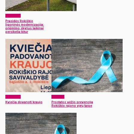
Aktualijos
Prasidės Rokiškio
ligoninės modernizacija:
priėmimo skyrius laikinai
persikelia kitur
Aktualijos
Sveikata
Kviečia dovanoti kraujo
Prostatos vėžio prevencija
Rokiškio rajono vyrų tarpe