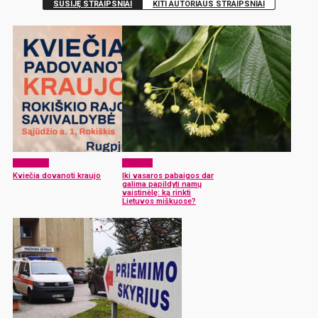
SUSIJĘ STRAIPSNIAI
KITI AUTORIAUS STRAIPSNIAI
Aktualijos
Sveikata
Kviečia dovanoti kraujo
Iki vasaros pabaigos dar
galima papildyti namų
vaistinėlę: ką rinkti
Lietuvos miškuose?