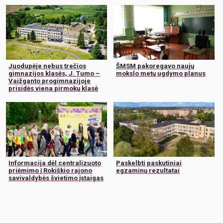
Juodupėje nebus trečios
ŠMSM pakoregavo naujų
gimnazijos klasės, J. Tumo –
mokslo metų ugdymo planus
Vaižganto progimnazijoje
prisidės viena pirmokų klasė
Informacija dėl centralizuoto
Paskelbti paskutiniai
priėmimo į Rokiškio rajono
egzaminų rezultatai
savivaldybės švietimo įstaigas