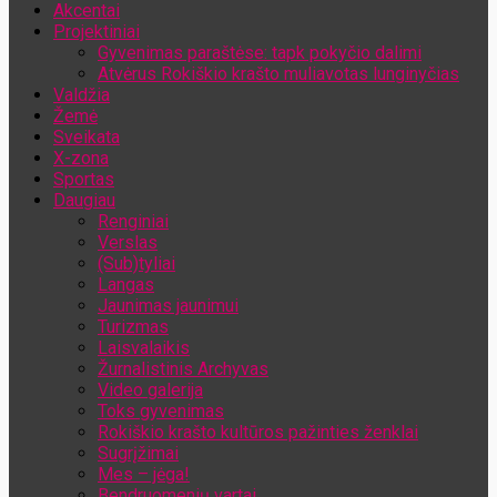
Akcentai
Jūsų el. pašto adresas
Projektiniai
Gyvenimas paraštėse: tapk pokyčio dalimi
Atvėrus Rokiškio krašto muliavotas lunginyčias
Valdžia
Žemė
Sveikata
X-zona
Sportas
Daugiau
Renginiai
Verslas
(Sub)tyliai
Langas
Jaunimas jaunimui
Turizmas
Laisvalaikis
Žurnalistinis Archyvas
Video galerija
Toks gyvenimas
Rokiškio krašto kultūros pažinties ženklai
Sugrįžimai
Mes – jėga!
Bendruomenių vartai