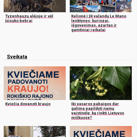
Tyzenhauzų alėjoje ir vėl
Kelionė į 24 valandų Le Mano
įsisuko bebrai
lenktynes: kuriozai,
išgyvenimas, azartas ir
gamtiniai reikalai
Sveikata
Kviečia dovanoti kraujo
Iki vasaros pabaigos dar
galima papildyti namų
vaistinėlę: ką rinkti Lietuvos
miškuose?