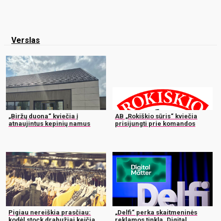
Verslas
„Biržų duona“ kviečia į
AB „Rokiškio sūris“ kviečia
atnaujintus kepinių namus
prisijungti prie komandos
Pigiau nereiškia prasčiau:
„Delfi“ perka skaitmeninės
kodėl stock drabužiai keičia
reklamos tinklą „Digital