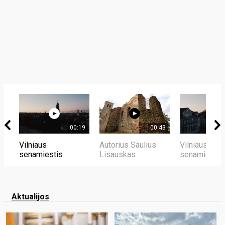
00:19
00:43
Vilniaus
Autorius Saulius
Vilniaus
senamiestis
Lisauskas
senamiestis
Aktualijos