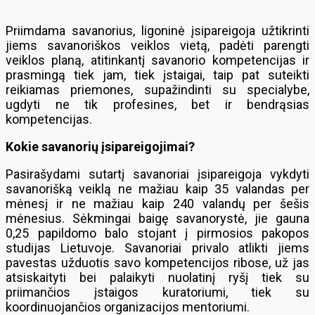
Priimdama savanorius, ligoninė įsipareigoja užtikrinti
jiems savanoriškos veiklos vietą, padėti parengti
veiklos planą, atitinkantį savanorio kompetencijas ir
prasmingą tiek jam, tiek įstaigai, taip pat suteikti
reikiamas priemones, supažindinti su specialybe,
ugdyti ne tik profesines, bet ir bendrąsias
kompetencijas.
Kokie savanorių įsipareigojimai?
Pasirašydami sutartį savanoriai įsipareigoja vykdyti
savanorišką veiklą ne mažiau kaip 35 valandas per
mėnesį ir ne mažiau kaip 240 valandų per šešis
mėnesius. Sėkmingai baigę savanorystė, jie gauna
0,25 papildomo balo stojant į pirmosios pakopos
studijas Lietuvoje. Savanoriai privalo atlikti jiems
pavestas užduotis savo kompetencijos ribose, už jas
atsiskaityti bei palaikyti nuolatinį ryšį tiek su
priimančios įstaigos kuratoriumi, tiek su
koordinuojančios organizacijos mentoriumi.