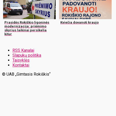
Prasidės Rokiškio ligoninės
Kviečia dovanoti kraujo
modernizacija: priėmimo
skyrius laikinai persikelia
kitur
RSS Kanalai
Slapukų politika
Taisyklės
Kontaktai
© UAB „Gimtasis Rokiškis“