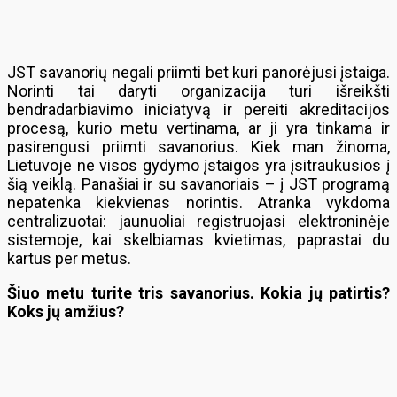
JST savanorių negali priimti bet kuri panorėjusi įstaiga.
Norinti tai daryti organizacija turi išreikšti
bendradarbiavimo iniciatyvą ir pereiti akreditacijos
procesą, kurio metu vertinama, ar ji yra tinkama ir
pasirengusi priimti savanorius. Kiek man žinoma,
Lietuvoje ne visos gydymo įstaigos yra įsitraukusios į
šią veiklą. Panašiai ir su savanoriais – į JST programą
nepatenka kiekvienas norintis. Atranka vykdoma
centralizuotai: jaunuoliai registruojasi elektroninėje
sistemoje, kai skelbiamas kvietimas, paprastai du
kartus per metus.
Šiuo metu turite tris savanorius. Kokia jų patirtis?
Koks jų amžius?