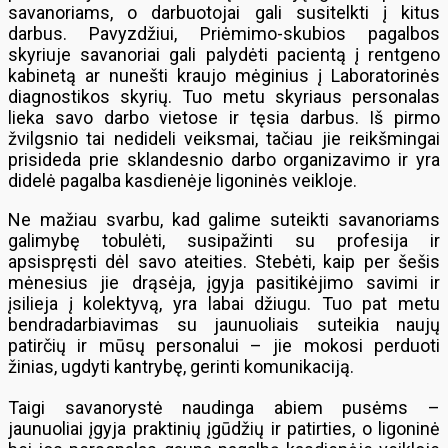
savanoriams, o darbuotojai gali susitelkti į kitus
darbus. Pavyzdžiui, Priėmimo-skubios pagalbos
skyriuje savanoriai gali palydėti pacientą į rentgeno
kabinetą ar nunešti kraujo mėginius į Laboratorinės
diagnostikos skyrių. Tuo metu skyriaus personalas
lieka savo darbo vietose ir tęsia darbus. Iš pirmo
žvilgsnio tai nedideli veiksmai, tačiau jie reikšmingai
prisideda prie sklandesnio darbo organizavimo ir yra
didelė pagalba kasdienėje ligoninės veikloje.
Ne mažiau svarbu, kad galime suteikti savanoriams
galimybę tobulėti, susipažinti su profesija ir
apsispręsti dėl savo ateities. Stebėti, kaip per šešis
mėnesius jie drąsėja, įgyja pasitikėjimo savimi ir
įsilieja į kolektyvą, yra labai džiugu. Tuo pat metu
bendradarbiavimas su jaunuoliais suteikia naujų
patirčių ir mūsų personalui – jie mokosi perduoti
žinias, ugdyti kantrybę, gerinti komunikaciją.
Taigi savanorystė naudinga abiem pusėms –
jaunuoliai įgyja praktinių įgūdžių ir patirties, o ligoninė