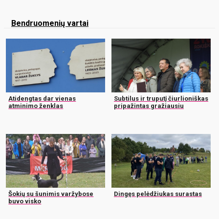
Bendruomenių vartai
Atidengtas dar vienas
Subtilus ir truputį čiurlioniškas
atminimo ženklas
pripažintas gražiausiu
Šokių su šunimis varžybose
Dingęs pelėdžiukas surastas
buvo visko