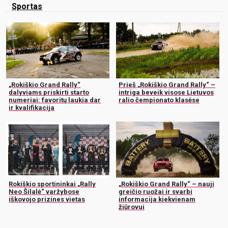
Sportas
„Rokiškio Grand Rally“
Prieš „Rokiškio Grand Rally“ –
dalyviams priskirti starto
intriga beveik visose Lietuvos
numeriai: favoritų laukia dar
ralio čempionato klasėse
ir kvalifikacija
Rokiškio sportininkai „Rally
„Rokiškio Grand Rally“ – nauji
Neo Šilalė“ varžybose
greičio ruožai ir svarbi
iškovojo prizines vietas
informacija kiekvienam
žiūrovui