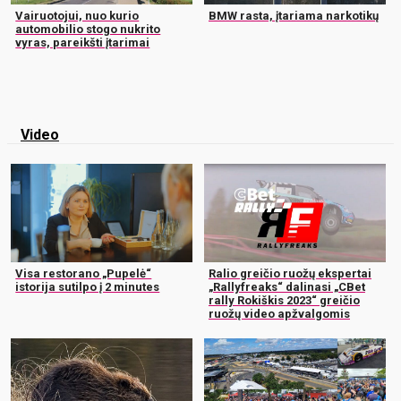
Vairuotojui, nuo kurio
BMW rasta, įtariama narkotikų
automobilio stogo nukrito
vyras, pareikšti įtarimai
Video
Visa restorano „Pupelė“
Ralio greičio ruožų ekspertai
istorija sutilpo į 2 minutes
„Rallyfreaks“ dalinasi „CBet
rally Rokiškis 2023“ greičio
ruožų video apžvalgomis