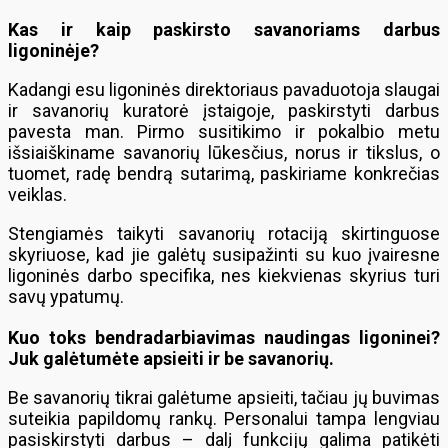
Kas ir kaip paskirsto savanoriams darbus
ligoninėje?
Kadangi esu ligoninės direktoriaus pavaduotoja slaugai
ir savanorių kuratorė įstaigoje, paskirstyti darbus
pavesta man. Pirmo susitikimo ir pokalbio metu
išsiaiškiname savanorių lūkesčius, norus ir tikslus, o
tuomet, radę bendrą sutarimą, paskiriame konkrečias
veiklas.
Stengiamės taikyti savanorių rotaciją skirtinguose
skyriuose, kad jie galėtų susipažinti su kuo įvairesne
ligoninės darbo specifika, nes kiekvienas skyrius turi
savų ypatumų.
Kuo toks bendradarbiavimas naudingas ligoninei?
Juk galėtumėte apsieiti ir be savanorių.
Be savanorių tikrai galėtume apsieiti, tačiau jų buvimas
suteikia papildomų rankų. Personalui tampa lengviau
pasiskirstyti darbus – dalį funkcijų galima patikėti