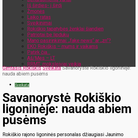
Iš širdies- į širdį
Žmonės
Laiko ratas
Sveikinimai
Rokiškio tapatybės ženklai šiandien
Patriotai be lipdukų
Mano pasirinkimai: „fake news“ ar „zn“?
EKO Rokiškis – mums ir vaikams
Patirk čia…
Aš/Mes – LT
RRMT: moksleiviai veikia
Gimtasis Rokiškis
Sveikata
Savanorystė Rokiškio ligoninėje:
nauda abiem pusėms
Sveikata
Savanorystė Rokiškio
ligoninėje: nauda abiem
pusėms
Rokiškio rajono ligoninės personalas džiaugiasi Jaunimo