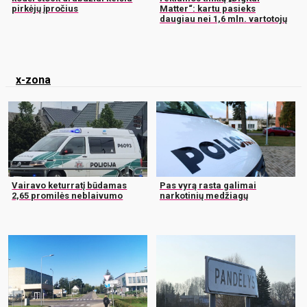
pirkėjų įpročius
Matter“: kartu pasieks
daugiau nei 1,6 mln. vartotojų
x-zona
Vairavo keturratį būdamas
Pas vyrą rasta galimai
2,65 promilės neblaivumo
narkotinių medžiagų