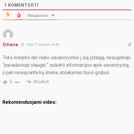
1
KOMENTUOTI
Naujausius
Gitana
2026 17 vasario 19:45
Teko kreiptis dėl vaiko savanorystės į šią įstaigą, nesugebėjo
“pavaduotoja slaugai “ suteikti informacijos apie savanorystę,
ji pati nesupranta ką šneka, atsakymas buvo grubus
Atsakyti
0
Rekomenduojami video: