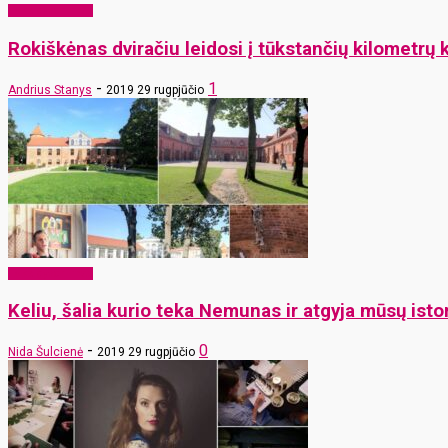
Toks gyvenimas
Rokiškėnas dviračiu leidosi į tūkstančių kilometrų
-
1
Andrius Stanys
2019 29 rugpjūčio
Toks gyvenimas
Keliu, šalia kurio teka Nemunas ir atgyja mūsų istor
-
0
Nida Šulcienė
2019 29 rugpjūčio