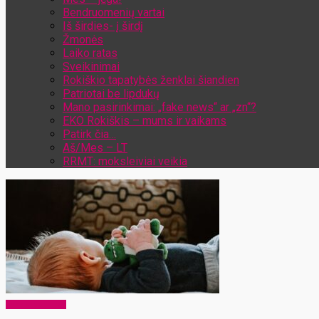
Bendruomenių vartai
Iš širdies- į širdį
Žmonės
Laiko ratas
Sveikinimai
Rokiškio tapatybės ženklai šiandien
Patriotai be lipdukų
Mano pasirinkimai: „fake news“ ar „zn“?
EKO Rokiškis – mums ir vaikams
Patirk čia…
Aš/Mes – LT
RRMT: moksleiviai veikia
Toks gyvenimas