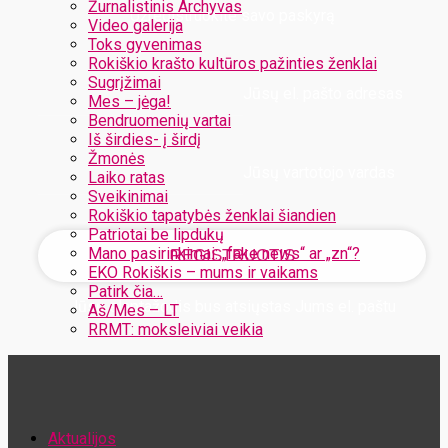
Žurnalistinis Archyvas
Užregistruokite savo paskyrą
Video galerija
Toks gyvenimas
Rokiškio krašto kultūros pažinties ženklai
Sugrįžimai
Jūsų el. pašto adresas
Mes – jėga!
Bendruomenių vartai
Iš širdies- į širdį
Žmonės
Jūsų vartotojo vardas
Laiko ratas
Sveikinimai
Rokiškio tapatybės ženklai šiandien
Patriotai be lipdukų
Mano pasirinkimai: „fake news“ ar „zn“?
EKO Rokiškis – mums ir vaikams
Patirk čia…
Jūsų slaptažodis bus atsiųstas Jums el. paštu
Aš/Mes – LT
RRMT: moksleiviai veikia
Atstatykite savo slaptažodį
Aktualijos