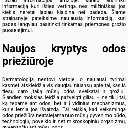
Tačiau informacijos amžiuje, sunku atsirinkti
informaciją kuri išties vertinga, nes milžiniškas jos
kiekis neretai labiau klaidina nei padeda. Šiame
straipsnyje pateiksime naujausią informaciją, kuri
padės lengviau pasirinkti tinkamas priemones grožio
puoselėjimui.
Naujos kryptys odos
priežiūroje
Dermatologija nestovi vietoje, o naujausi tyrimai
kasmet atskleidžia vis daugiau niuansų apie tai, kas iš
tiesų daro įtaką mūsų odos sveikatai ir grožiui.
Šiandien mokslas leidžia pažvelgti giliau – ne tik į tai,
ką tepame ant odos, bet ir į vidinius mechanizmus,
kurie lemia jos išvaizdą. Tai reiškia, kad veiksminga
odos priežiūra neatsiejama nuo mūsų gyvenimo būdo,
technologijų poveikio ir net mikroskopinių organizmų,
gyvenančių ant mūsų odos.