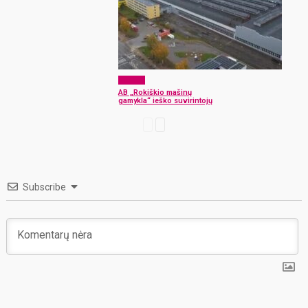
Verslas
AB „Rokiškio mašinų
gamykla“ ieško suvirintojų
Subscribe