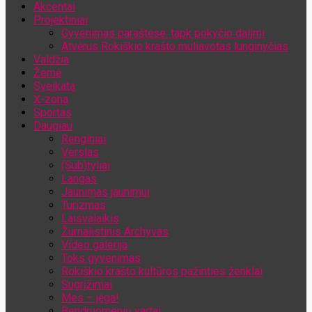
Akcentai
Jūsų el. pašto adresas
Projektiniai
Gyvenimas paraštėse: tapk pokyčio dalimi
Atvėrus Rokiškio krašto muliavotas lunginyčias
Valdžia
Žemė
Sveikata
X-zona
Sportas
Daugiau
Renginiai
Verslas
(Sub)tyliai
Langas
Jaunimas jaunimui
Turizmas
Laisvalaikis
Žurnalistinis Archyvas
Video galerija
Toks gyvenimas
Rokiškio krašto kultūros pažinties ženklai
Sugrįžimai
Mes – jėga!
Bendruomenių vartai