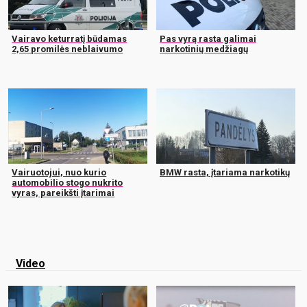
Vairavo keturratį būdamas
Pas vyrą rasta galimai
2,65 promilės neblaivumo
narkotinių medžiagų
Vairuotojui, nuo kurio
BMW rasta, įtariama narkotikų
automobilio stogo nukrito
vyras, pareikšti įtarimai
Video