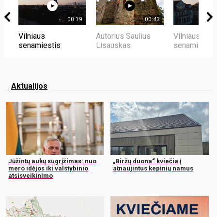
00:19
00:43
Vilniaus
Autorius Saulius
Vilniaus
senamiestis
Lisauskas
senamiestis
Aktualijos
Jūžintų aukų sugrįžimas: nuo
„Biržų duona“ kviečia į
mero idėjos iki valstybinio
atnaujintus kepinių namus
atsisveikinimo