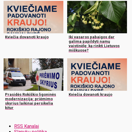
Kviečia dovanoti kraujo
Iki vasaros pabaigos dar
galima papildyti namų
vaistinėlę: ką rinkti Lietuvos
miškuose?
Prasidės Rokiškio ligoninės
Kviečia dovanoti kraujo
modernizacija: priėmimo
skyrius laikinai persikelia
kitur
RSS Kanalai
Slapukų politika