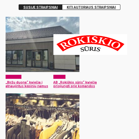
SUSIJĘ STRAIPSNIAI
KITI AUTORIAUS STRAIPSNIAI
Aktualijos
Verslas
„Biržų duona“ kviečia į
AB „Rokiškio sūris“ kviečia
atnaujintus kepinių namus
prisijungti prie komandos