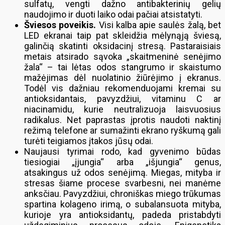
sulfatų, vengti dažno antibakterinių gelių
naudojimo ir duoti laiko odai pačiai atsistatyti.
Šviesos poveikis.
Visi kalba apie saulės žalą, bet
LED ekranai taip pat skleidžia mėlynąją šviesą,
galinčią skatinti oksidacinį stresą. Pastaraisiais
metais atsirado sąvoka „skaitmeninė senėjimo
žala“ – tai lėtas odos stangrumo ir skaistumo
mažėjimas dėl nuolatinio žiūrėjimo į ekranus.
Todėl vis dažniau rekomenduojami kremai su
antioksidantais, pavyzdžiui, vitaminu C ar
niacinamidu, kurie neutralizuoja laisvuosius
radikalus. Net paprastas įprotis naudoti naktinį
režimą telefone ar sumažinti ekrano ryškumą gali
turėti teigiamos įtakos jūsų odai.
Naujausi tyrimai rodo, kad gyvenimo būdas
tiesiogiai „įjungia“ arba „išjungia“ genus,
atsakingus už odos senėjimą. Miegas, mityba ir
stresas šiame procese svarbesni, nei manėme
anksčiau. Pavyzdžiui, chroniškas miego trūkumas
spartina kolageno irimą, o subalansuota mityba,
kurioje yra antioksidantų, padeda pristabdyti