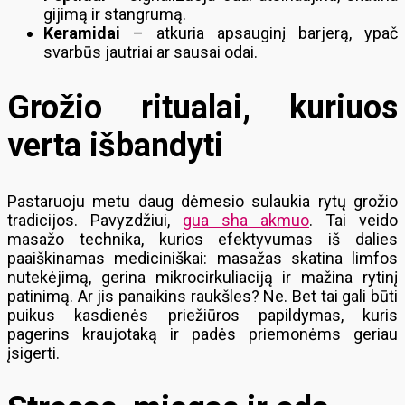
gijimą ir stangrumą.
Keramidai
– atkuria apsauginį barjerą, ypač
svarbūs jautriai ar sausai odai.
Grožio ritualai, kuriuos
verta išbandyti
Pastaruoju metu daug dėmesio sulaukia rytų grožio
tradicijos. Pavyzdžiui,
gua sha akmuo
. Tai veido
masažo technika, kurios efektyvumas iš dalies
paaiškinamas mediciniškai: masažas skatina limfos
nutekėjimą, gerina mikrocirkuliaciją ir mažina rytinį
patinimą. Ar jis panaikins raukšles? Ne. Bet tai gali būti
puikus kasdienės priežiūros papildymas, kuris
pagerins kraujotaką ir padės priemonėms geriau
įsigerti.