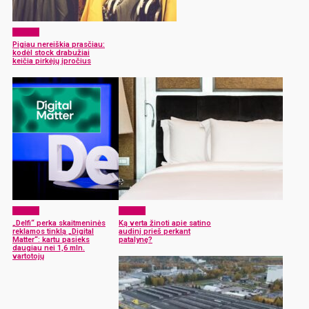
Verslas
Pigiau nereiškia prasčiau:
kodėl stock drabužiai
keičia pirkėjų įpročius
Verslas
Verslas
„Delfi“ perka skaitmeninės
Ką verta žinoti apie satino
reklamos tinklą „Digital
audinį prieš perkant
Matter“: kartu pasieks
patalynę?
daugiau nei 1,6 mln.
vartotojų