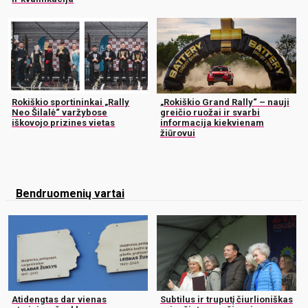
Rokiškio sportininkai „Rally
„Rokiškio Grand Rally“ – nauji
Neo Šilalė“ varžybose
greičio ruožai ir svarbi
iškovojo prizines vietas
informacija kiekvienam
žiūrovui
Bendruomenių vartai
Atidengtas dar vienas
Subtilus ir truputį čiurlioniškas