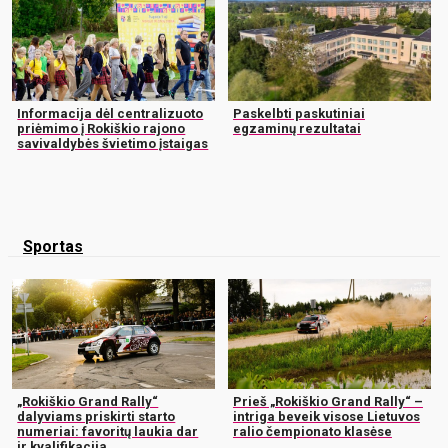
Informacija dėl centralizuoto
Paskelbti paskutiniai
priėmimo į Rokiškio rajono
egzaminų rezultatai
savivaldybės švietimo įstaigas
Sportas
„Rokiškio Grand Rally“
Prieš „Rokiškio Grand Rally“ –
dalyviams priskirti starto
intriga beveik visose Lietuvos
numeriai: favoritų laukia dar
ralio čempionato klasėse
ir kvalifikacija