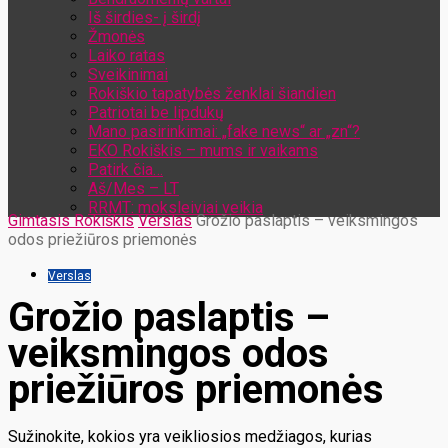
Iš širdies- į širdį
Žmonės
Laiko ratas
Sveikinimai
Rokiškio tapatybės ženklai šiandien
Patriotai be lipdukų
Mano pasirinkimai: „fake news“ ar „zn“?
EKO Rokiškis – mums ir vaikams
Patirk čia…
Aš/Mes – LT
RRMT: moksleiviai veikia
Gimtasis Rokiškis
Verslas
Grožio paslaptis – veiksmingos
odos priežiūros priemonės
Verslas
Grožio paslaptis –
veiksmingos odos
priežiūros priemonės
Sužinokite, kokios yra veikliosios medžiagos, kurias