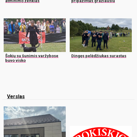
atminimo ženklas
pripažintas gražiausiu
Šokių su šunimis varžybose
Dingęs pelėdžiukas surastas
buvo visko
Verslas