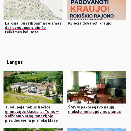
Laikinai bus ribojamas eismas
Kviečia dovanoti kraujo
dar dviejuose vietinės
reikšmės keliuose
Langas
Juodupėje nebus trečios
ŠMSM pakoregavo naujų
gimnazijos klasės, J. Tumo –
mokslo metų ugdymo planus
Vaižganto progimnazijoje
prisidės viena pirmokų klasė