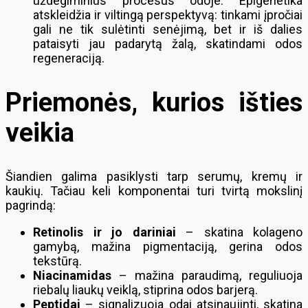
uždegiminius procesus odoje. Epigenetika
atskleidžia ir viltingą perspektyvą: tinkami įpročiai
gali ne tik sulėtinti senėjimą, bet ir iš dalies
pataisyti jau padarytą žalą, skatindami odos
regeneraciją.
Priemonės, kurios išties
veikia
Šiandien galima pasiklysti tarp serumų, kremų ir
kaukių. Tačiau keli komponentai turi tvirtą mokslinį
pagrindą:
Retinolis ir jo dariniai
– skatina kolageno
gamybą, mažina pigmentaciją, gerina odos
tekstūrą.
Niacinamidas
– mažina paraudimą, reguliuoja
riebalų liaukų veiklą, stiprina odos barjerą.
Peptidai
– signalizuoja odai atsinaujinti, skatina