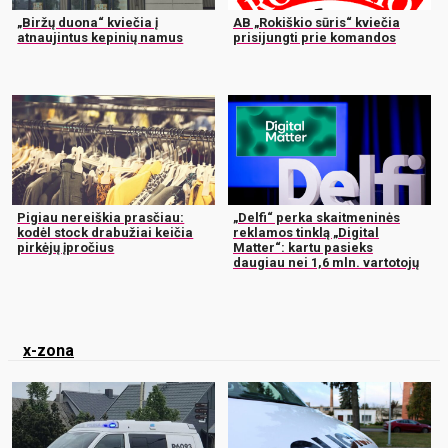
„Biržų duona“ kviečia į
AB „Rokiškio sūris“ kviečia
atnaujintus kepinių namus
prisijungti prie komandos
Pigiau nereiškia prasčiau:
„Delfi“ perka skaitmeninės
kodėl stock drabužiai keičia
reklamos tinklą „Digital
pirkėjų įpročius
Matter“: kartu pasieks
daugiau nei 1,6 mln. vartotojų
x-zona