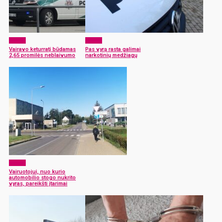
x-zona
x-zona
Vairavo keturratį būdamas
Pas vyrą rasta galimai
2,65 promilės neblaivumo
narkotinių medžiagų
x-zona
Vairuotojui, nuo kurio
automobilio stogo nukrito
vyras, pareikšti įtarimai