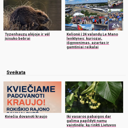
Tyzenhauzų alėjoje ir vėl
Kelionė į 24 valandų Le Mano
įsisuko bebrai
lenktynes: kuriozai,
išgyvenimas, azartas ir
gamtiniai reikalai
Sveikata
Kviečia dovanoti kraujo
Iki vasaros pabaigos dar
galima papildyti namų
vaistinėlę: ką rinkti Lietuvos