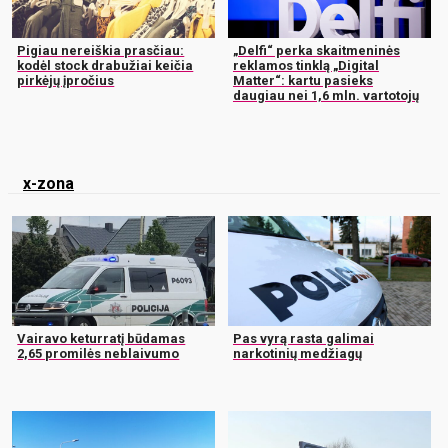
Pigiau nereiškia prasčiau:
„Delfi“ perka skaitmeninės
kodėl stock drabužiai keičia
reklamos tinklą „Digital
pirkėjų įpročius
Matter“: kartu pasieks
daugiau nei 1,6 mln. vartotojų
x-zona
Vairavo keturratį būdamas
Pas vyrą rasta galimai
2,65 promilės neblaivumo
narkotinių medžiagų