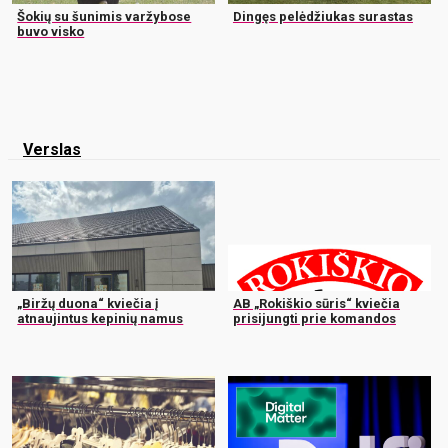
Šokių su šunimis varžybose
Dingęs pelėdžiukas surastas
buvo visko
Verslas
„Biržų duona“ kviečia į
AB „Rokiškio sūris“ kviečia
atnaujintus kepinių namus
prisijungti prie komandos