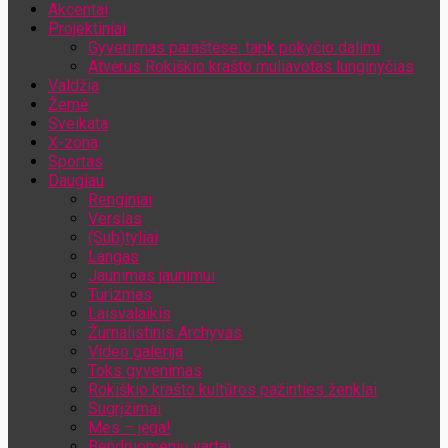
Akcentai
Jūsų el. pašto adresas
Projektiniai
Gyvenimas paraštėse: tapk pokyčio dalimi
Atvėrus Rokiškio krašto muliavotas lunginyčias
Valdžia
Žemė
Sveikata
X-zona
Sportas
Daugiau
Renginiai
Verslas
(Sub)tyliai
Langas
Jaunimas jaunimui
Turizmas
Laisvalaikis
Žurnalistinis Archyvas
Video galerija
Toks gyvenimas
Rokiškio krašto kultūros pažinties ženklai
Sugrįžimai
Mes – jėga!
Bendruomenių vartai