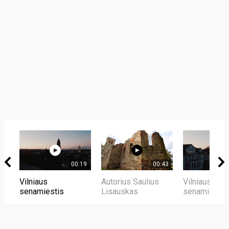
00:19
00:43
Vilniaus
Autorius Saulius
Vilniaus
senamiestis
Lisauskas
senamiestis