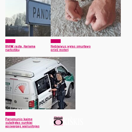
x-zona
x-zona
BMW rasta, įtariama
Neblaivus vyras smurtavo
narkotikų
prieš moterį
x-zona
Panemunio kaime
sulaikytas sunkiai
apsvaigęs vairuotojas