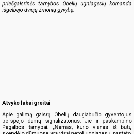
priešgaisrinės tarnybos Obelių ugniagesių komanda
išgelbėjo dviejų žmonių gyvybę.
Atvyko labai greitai
Apie galimą gaisrą Obelių daugiabučio gyventojus
perspėjo dūmų signalizatorius. Jie ir paskambino
Pagalbos tarnybai. „Namas, kurio vienas iš butų
skendėjo dūmuose, yra visai netoli ugniagesių pastato,