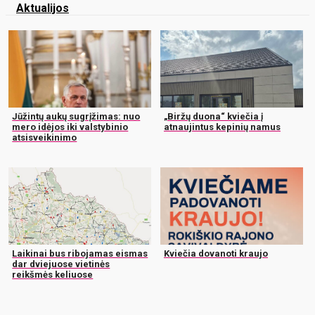
Aktualijos
Jūžintų aukų sugrįžimas: nuo
„Biržų duona“ kviečia į
mero idėjos iki valstybinio
atnaujintus kepinių namus
atsisveikinimo
Laikinai bus ribojamas eismas
Kviečia dovanoti kraujo
dar dviejuose vietinės
reikšmės keliuose