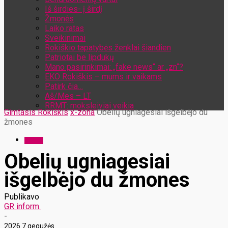
Iš širdies- į širdį
Žmonės
Laiko ratas
Sveikinimai
Rokiškio tapatybės ženklai šiandien
Patriotai be lipdukų
Mano pasirinkimai: „fake news“ ar „zn“?
EKO Rokiškis – mums ir vaikams
Patirk čia…
Aš/Mes – LT
RRMT: moksleiviai veikia
Gimtasis Rokiškis
x-zona
Obelių ugniagesiai išgelbėjo du
žmones
x-zona
Obelių ugniagesiai
išgelbėjo du žmones
Publikavo
GR inform.
-
2026 7 gegužės