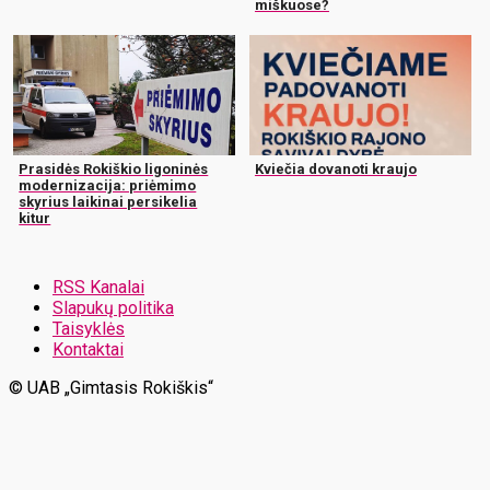
miškuose?
Prasidės Rokiškio ligoninės
Kviečia dovanoti kraujo
modernizacija: priėmimo
skyrius laikinai persikelia
kitur
RSS Kanalai
Slapukų politika
Taisyklės
Kontaktai
© UAB „Gimtasis Rokiškis“