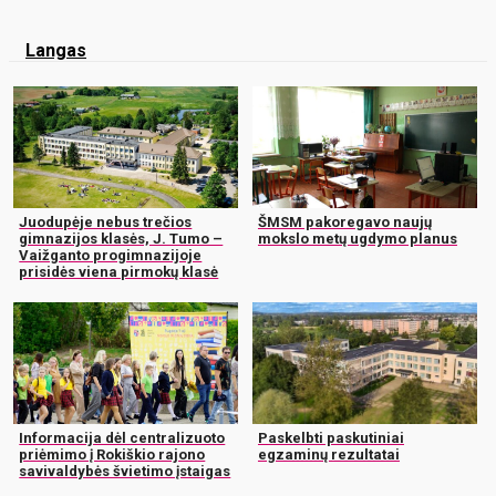
Langas
Juodupėje nebus trečios
ŠMSM pakoregavo naujų
gimnazijos klasės, J. Tumo –
mokslo metų ugdymo planus
Vaižganto progimnazijoje
prisidės viena pirmokų klasė
Informacija dėl centralizuoto
Paskelbti paskutiniai
priėmimo į Rokiškio rajono
egzaminų rezultatai
savivaldybės švietimo įstaigas