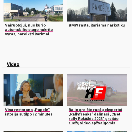
Vairuotojui, nuo kurio
BMW rasta, įtariama narkotikų
automobilio stogo nukrito
vyras, pareikšti įtarimai
Video
Visa restorano „Pupelė“
Ralio greičio ruožų ekspertai
istorija sutilpo į 2 minutes
„Rallyfreaks“ dalinasi „CBet
rally Rokiškis 2023“ greičio
ruožų video apžvalgomis