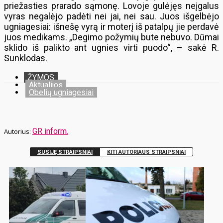
priežasties prarado sąmonę. Lovoje gulėjęs neįgalus
vyras negalėjo padėti nei jai, nei sau. Juos išgelbėjo
ugniagesiai: išnešę vyrą ir moterį iš patalpų jie perdavė
juos medikams. „Degimo požymių bute nebuvo. Dūmai
sklido iš palikto ant ugnies virti puodo“, – sakė R.
Sunklodas.
ŽYMOS
Aktualijos
Obelių ugniagesiai
GR inform.
SUSIJĘ STRAIPSNIAI
KITI AUTORIAUS STRAIPSNIAI