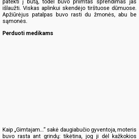
patekti į butą, todėl buvo priimtas sprendimas jas
išlaužti. Viskas aplinkui skendėjo tirštuose dūmuose.
Apžiūrėjus patalpas buvo rasti du žmonės, abu be
sąmonės.
Perduoti medikams
Kaip „Gimtajam…“ sakė daugiabučio gyventoja, moteris
buvo rasta ant grindų: tikėtina, jog ji dėl kažkokios