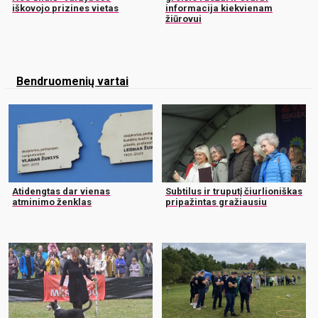
iškovojo prizines vietas
informacija kiekvienam
žiūrovui
Bendruomenių vartai
Atidengtas dar vienas
Subtilus ir truputį čiurlioniškas
atminimo ženklas
pripažintas gražiausiu