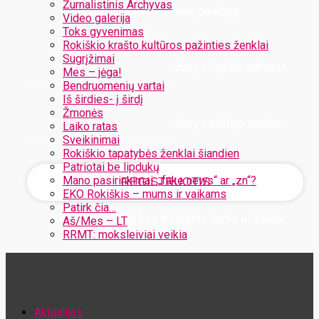
Žurnalistinis Archyvas
Užregistruokite savo paskyrą
Video galerija
Toks gyvenimas
Rokiškio krašto kultūros pažinties ženklai
Sugrįžimai
Jūsų el. pašto adresas
Mes – jėga!
Bendruomenių vartai
Iš širdies- į širdį
Žmonės
Jūsų vartotojo vardas
Laiko ratas
Sveikinimai
Rokiškio tapatybės ženklai šiandien
Patriotai be lipdukų
Mano pasirinkimai: „fake news“ ar „zn“?
EKO Rokiškis – mums ir vaikams
Patirk čia…
Jūsų slaptažodis bus atsiųstas Jums el. paštu
Aš/Mes – LT
RRMT: moksleiviai veikia
Atstatykite savo slaptažodį
Aktualijos