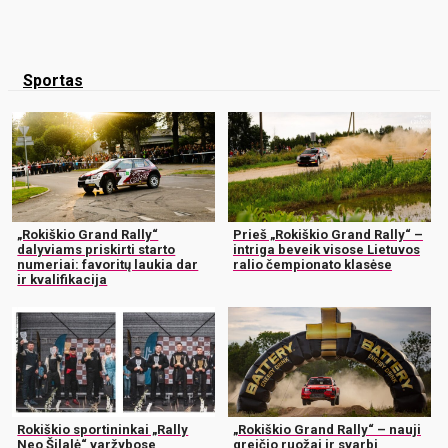
Sportas
„Rokiškio Grand Rally“
Prieš „Rokiškio Grand Rally“ –
dalyviams priskirti starto
intriga beveik visose Lietuvos
numeriai: favoritų laukia dar
ralio čempionato klasėse
ir kvalifikacija
Rokiškio sportininkai „Rally
„Rokiškio Grand Rally“ – nauji
Neo Šilalė“ varžybose
greičio ruožai ir svarbi