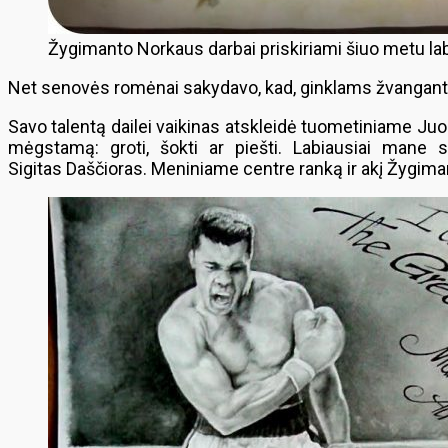
Žygimanto Norkaus darbai priskiriami šiuo metu laba
Net senovės romėnai sakydavo, kad, ginklams žvangant, mūz
Savo talentą dailei vaikinas atskleidė tuometiniame Juod
mėgstamą: groti, šokti ar piešti. Labiausiai mane
Sigitas Daščioras. Meniniame centre ranką ir akį Žygim