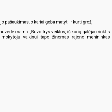
o pašaukimas, o kariai geba matyti ir kurti grožį…
nuvedė mama. „Buvo trys veiklos, iš kurių galėjau rinktis
s mokytoju vaikinui tapo žinomas rajono menininkas