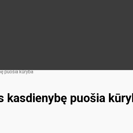
ę puošia kūryba
s kasdienybę puošia kūry