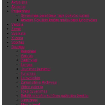
Aktualijos
Jūsų el. pašto adresas
Akcentai
Projektiniai
Gyvenimas paraštėse: tapk pokyčio dalimi
Atvėrus Rokiškio krašto muliavotas lunginyčias
Valdžia
Žemė
Sveikata
X-zona
Sportas
Daugiau
Renginiai
Verslas
(Sub)tyliai
Langas
Jaunimas jaunimui
Turizmas
Laisvalaikis
Žurnalistinis Archyvas
Video galerija
Toks gyvenimas
Rokiškio krašto kultūros pažinties ženklai
Sugrįžimai
Mes – jėga!