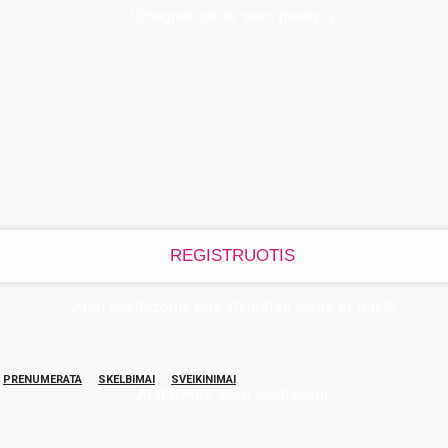
Užregistruokite savo paskyrą
Jūsų slaptažodis bus atsiųstas Jums el. paštu
PRENUMERATA
SKELBIMAI
SVEIKINIMAI
Atstatykite savo slaptažodį