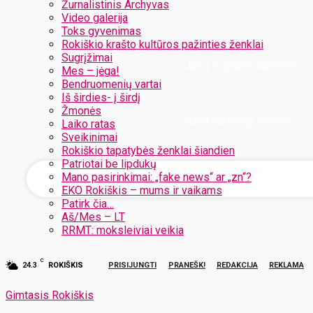
Žurnalistinis Archyvas
Video galerija
Toks gyvenimas
Rokiškio krašto kultūros pažinties ženklai
Sugrįžimai
Jūsų el. pašto adresas
Mes – jėga!
Bendruomenių vartai
Iš širdies- į širdį
Žmonės
Jūsų vartotojo vardas
Laiko ratas
Sveikinimai
Rokiškio tapatybės ženklai šiandien
Patriotai be lipdukų
Mano pasirinkimai: „fake news“ ar „zn“?
EKO Rokiškis – mums ir vaikams
Patirk čia…
Aš/Mes – LT
RRMT: moksleiviai veikia
C
24.3
ROKIŠKIS
PRISIJUNGTI
PRANEŠK!
REDAKCIJA
REKLAMA
Gimtasis Rokiškis