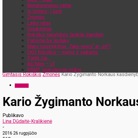
Bendruomenių vartai
Iš širdies- į širdį
Žmonės
Laiko ratas
Sveikinimai
Rokiškio tapatybės ženklai šiandien
Patriotai be lipdukų
Mano pasirinkimai: „fake news“ ar „zn“?
EKO Rokiškis – mums ir vaikams
Patirk čia…
Aš/Mes – LT
RRMT: moksleiviai veikia
Gimtasis Rokiškis
Žmonės
Kario Žygimanto Norkaus kasdienyb
Žmonės
Kario Žygimanto Norkau
Publikavo
Lina Dūdaitė-Kralikienė
-
2016 26 rugpjūčio