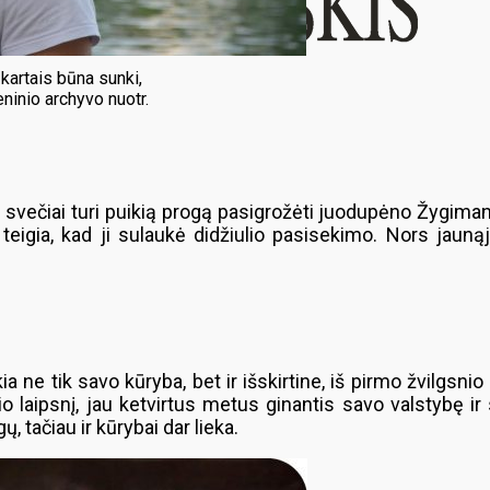
kartais būna sunki,
ninio archyvo nuotr.
 svečiai turi puikią progą pasigrožėti juodupėno Žygiman
igia, kad ji sulaukė didžiulio pasisekimo. Nors jaunąjį 
a ne tik savo kūryba, bet ir išskirtine, iš pirmo žvilgsni
o laipsnį, jau ketvirtus metus ginantis savo valstybę ir 
, tačiau ir kūrybai dar lieka.