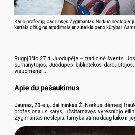
Kario profesiją pasirinkęs Žygimantas Norkus neslepia: ji 
kartais džiugina atradimais ar suteikia peno kūrybai. Asme
Rugpjūčio 27 d. Juodupėje – tradicinė šventė. Jos
sumanytojos, Juodupės bibliotekos darbuotojos, te
visuomenei…
Apie du pašaukimus
Jaunas, 23-ejų, dailininkas Ž. Norkus dėmesį trauki
profesionalus karys, užsitarnavęs vyresniojo eilini
Žygimantas neslepia: tarnyba atima daug laiko ir jėgų