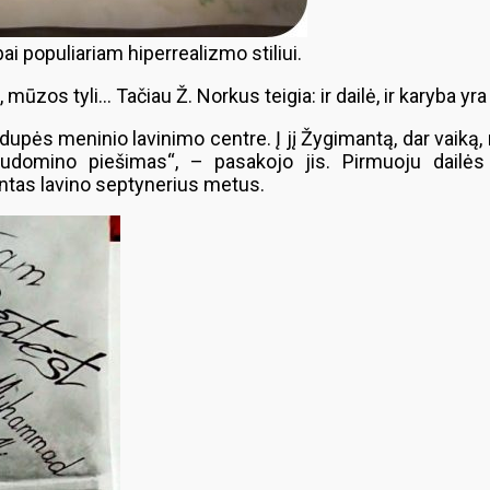
i populiariam hiperrealizmo stiliui.
os tyli… Tačiau Ž. Norkus teigia: ir dailė, ir karyba yra j
upės meninio lavinimo centre. Į jį Žygimantą, dar vaiką, 
 sudomino piešimas“, – pasakojo jis. Pirmuoju dailė
antas lavino septynerius metus.