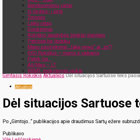
Bendruomenių vartai
Iš širdies- į širdį
Žmonės
Laiko ratas
Sveikinimai
Rokiškio tapatybės ženklai šiandien
Patriotai be lipdukų
Mano pasirinkimai: „fake news“ ar „zn“?
EKO Rokiškis – mums ir vaikams
Patirk čia…
Aš/Mes – LT
RRMT: moksleiviai veikia
Gimtasis Rokiškis
Aktualijos
Dėl situacijos Sartuose teks pasia
Aktualijos
Dėl situacijos Sartuose t
Po „Gimtojo...“ publikacijos apie draudimus Sartų ežere subruzdo
Publikavo
Vilė Leščinskienė