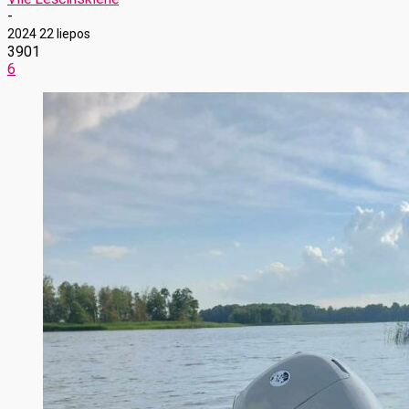
-
2024 22 liepos
3901
6