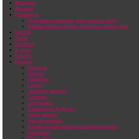
Aktualijos
Jūsų el. pašto adresas
Akcentai
Projektiniai
Gyvenimas paraštėse: tapk pokyčio dalimi
Atvėrus Rokiškio krašto muliavotas lunginyčias
Valdžia
Žemė
Sveikata
X-zona
Sportas
Daugiau
Renginiai
Verslas
(Sub)tyliai
Langas
Jaunimas jaunimui
Turizmas
Laisvalaikis
Žurnalistinis Archyvas
Video galerija
Toks gyvenimas
Rokiškio krašto kultūros pažinties ženklai
Sugrįžimai
Mes – jėga!