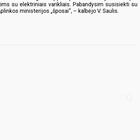
tims su elektriniais varikliais. Pabandysim susisiekti su
plinkos ministerijos „šposai“, – kalbėjo V. Saulis.