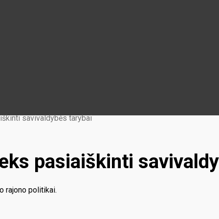
iškinti savivaldybės tarybai
eks pasiaiškinti savivald
 rajono politikai.