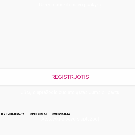
Užregistruokite savo paskyrą
Jūsų slaptažodis bus atsiųstas Jums el. paštu
PRENUMERATA
SKELBIMAI
SVEIKINIMAI
Atstatykite savo slaptažodį