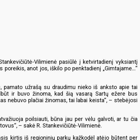
nkevičiūtė-Vilimienė pasiūlė į ketvirtadienį vyksiantį
s poreikis, anot jos, iškilo po penktadienį „Gimtajame…“
ais, pamato užrašą su draudimu nieko iš anksto apie tai
albūt ir buvo žinoma, kad šią vasarą Sartų ežere bus
as nebuvo plačiai žinomas, tai labai keista“, – stebėjosi
žiuoja poilsiauti, būna jau per vėlu galvoti, ar tu čia
stovus“, – sakė R. Stankevičiūtė-Vilimienė.
sis kirtis iš regioninių parkų kažkodėl atėjo būtent per