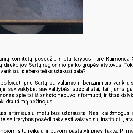
inių komitetų posėdžio metu tarybos narė Raimonda Sta
ų direkcijos Sartų regioninio parko grupės atstovus. Tok
arikliai. Iš ežero teliks užakusi bala?“
oilsiauti prie Sartų su valtimis ir benzininiais varikli
a savivaldybė, savivaldybės specialistai, tai jiems g
monės apie tai iš anksto nebuvo informuoti, ir šitas dalyk
tokį draudimą nežinojusi.
as artimiausiu metu bus uždrausta. Nes, kai žmogus atva
teisę į tarybos posėdį pakviesti valstybinių institucijų at
inojom šitų reikalų ir buvom pastatyti prieš faktą. Pirma