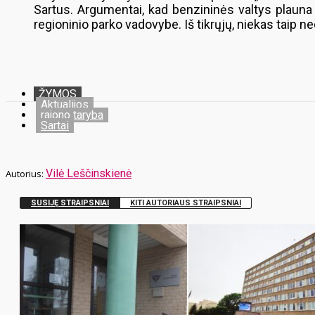
Sartus. Argumentai, kad benzininės valtys plauna kr
regioninio parko vadovybe. Iš tikrųjų, niekas taip ne
ŽYMOS
Aktualijos
rajono taryba
Sartai
Vilė Leščinskienė
SUSIJĘ STRAIPSNIAI
KITI AUTORIAUS STRAIPSNIAI