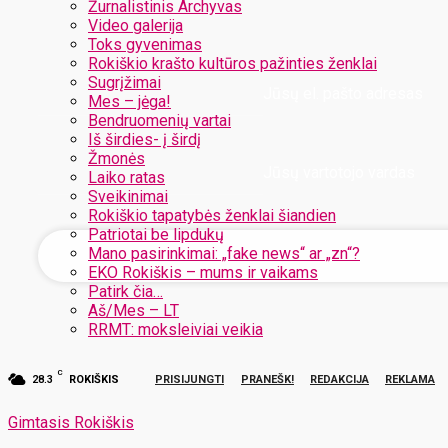
Žurnalistinis Archyvas
Video galerija
Toks gyvenimas
Rokiškio krašto kultūros pažinties ženklai
Sugrįžimai
Jūsų el. pašto adresas
Mes – jėga!
Bendruomenių vartai
Iš širdies- į širdį
Žmonės
Jūsų vartotojo vardas
Laiko ratas
Sveikinimai
Rokiškio tapatybės ženklai šiandien
Patriotai be lipdukų
Mano pasirinkimai: „fake news“ ar „zn“?
EKO Rokiškis – mums ir vaikams
Patirk čia…
Aš/Mes – LT
RRMT: moksleiviai veikia
C
28.3
ROKIŠKIS
PRISIJUNGTI
PRANEŠK!
REDAKCIJA
REKLAMA
Gimtasis Rokiškis