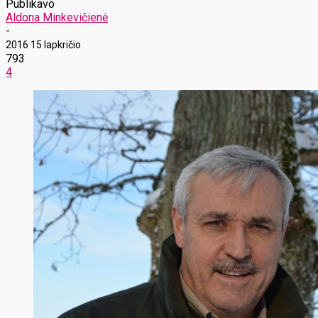
Publikavo
Aldona Minkevičienė
-
2016 15 lapkričio
793
4