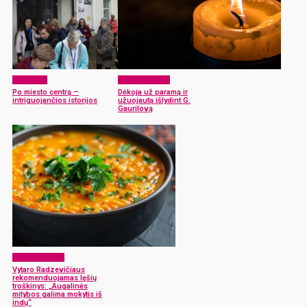
Aktualijos
Be kategorijos
Po miesto centrą –
Dėkoja už paramą ir
intriguojančios istorijos
užuojautą išlydint G.
Gaurilovą
Be kategorijos
Vytaro Radzevičiaus
rekomenduojamas lęšių
troškinys: „Augalinės
mitybos galima mokytis iš
indų“