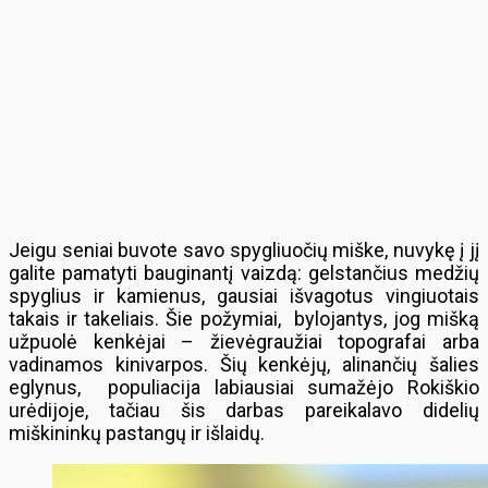
Jeigu seniai buvote savo spygliuočių miške, nuvykę į jį
galite pamatyti bauginantį vaizdą: gelstančius medžių
spyglius ir kamienus, gausiai išvagotus vingiuotais
takais ir takeliais. Šie požymiai, bylojantys, jog mišką
užpuolė kenkėjai – žievėgraužiai topografai arba
vadinamos kinivarpos. Šių kenkėjų, alinančių šalies
eglynus, populiacija labiausiai sumažėjo Rokiškio
urėdijoje, tačiau šis darbas pareikalavo didelių
miškininkų pastangų ir išlaidų.