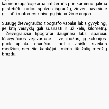
kamieno apačioje arba ant žemės prie kamieno galima
pastebėti rudos spalvos išgraužų, žievės paviršiuje
gali būti matomos kinivarpų įsigraužimo angos.
Suaugę žievėgraužio tipografo vabalai labia gyvybingi,
jie kitą veisyklą gali susirasti ir už kelių kilometrų.
Žievėgraužiai tipografai dauginasi labai sparčiai.
Išsivysčiuos vėjavartose ir vėjalaužos, jų kolonijos
puola aplinkui esančius net ir visiškai sveikus
medžius, nes šie kenkėjai minta tik žalių medžių
brazdu.