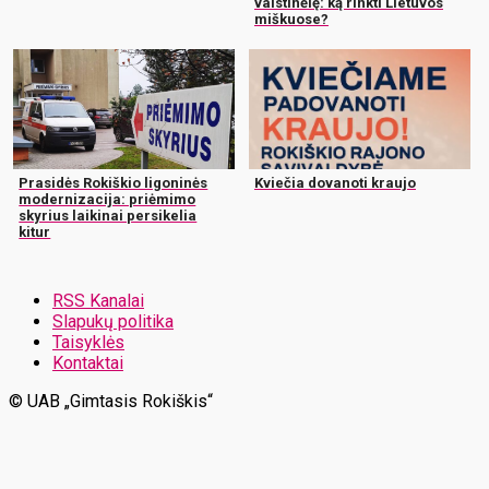
vaistinėlę: ką rinkti Lietuvos
miškuose?
Prasidės Rokiškio ligoninės
Kviečia dovanoti kraujo
modernizacija: priėmimo
skyrius laikinai persikelia
kitur
RSS Kanalai
Slapukų politika
Taisyklės
Kontaktai
© UAB „Gimtasis Rokiškis“