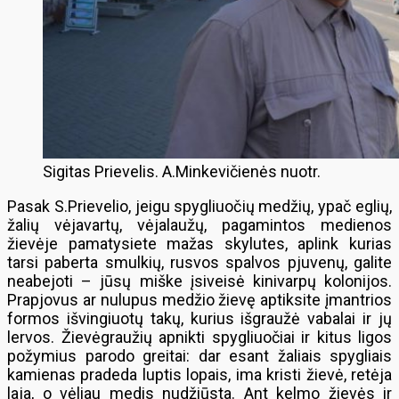
Sigitas Prievelis. A.Minkevičienės nuotr.
Pasak S.Prievelio, jeigu spygliuočių medžių, ypač eglių,
žalių vėjavartų, vėjalaužų, pagamintos medienos
žievėje pamatysiete mažas skylutes, aplink kurias
tarsi paberta smulkių, rusvos spalvos pjuvenų, galite
neabejoti – jūsų miške įsiveisė kinivarpų kolonijos.
Prapjovus ar nulupus medžio žievę aptiksite įmantrios
formos išvingiuotų takų, kurius išgraužė vabalai ir jų
lervos. Žievėgraužių apnikti spygliuočiai ir kitus ligos
požymius parodo greitai: dar esant žaliais spygliais
kamienas pradeda luptis lopais, ima kristi žievė, retėja
laja, o vėliau medis nudžiūsta. Ant kelmo žievės ir