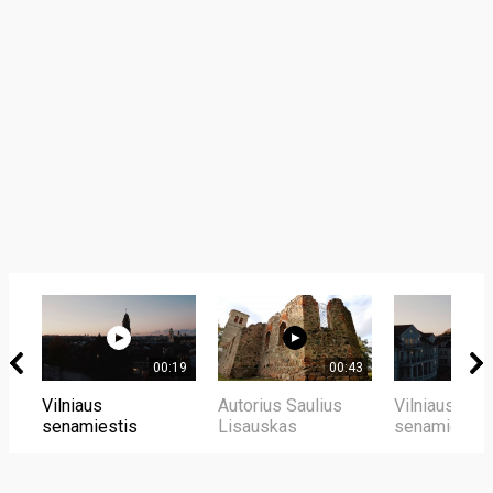
00:19
00:43
Vilniaus
Autorius Saulius
Vilniaus
senamiestis
Lisauskas
senamiestis