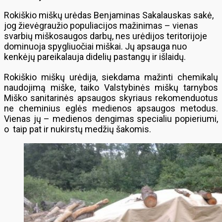
Rokiškio miškų urėdas Benjaminas Sakalauskas sakė,
jog žievėgraužio populiacijos mažinimas – vienas
svarbių miškosaugos darbų, nes urėdijos teritorijoje
dominuoja spygliuočiai miškai. Jų apsauga nuo
kenkėjų pareikalauja didelių pastangų ir išlaidų.
Rokiškio miškų urėdija, siekdama mažinti chemikalų
naudojimą miške, taiko Valstybinės miškų tarnybos
Miško sanitarinės apsaugos skyriaus rekomenduotus
ne cheminius eglės medienos apsaugos metodus.
Vienas jų – medienos dengimas specialiu popieriumi,
o taip pat ir nukirstų medžių šakomis.