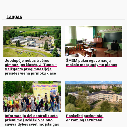
Langas
Juodupėje nebus trečios
ŠMSM pakoregavo naujų
gimnazijos klasės, J. Tumo –
mokslo metų ugdymo planus
Vaižganto progimnazijoje
prisidės viena pirmokų klasė
Informacija dėl centralizuoto
Paskelbti paskutiniai
priėmimo į Rokiškio rajono
egzaminų rezultatai
savivaldybės švietimo įstaigas