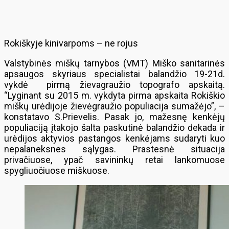
Rokiškyje kinivarpoms – ne rojus
Valstybinės miškų tarnybos (VMT) Miško sanitarinės
apsaugos skyriaus specialistai balandžio 19-21d.
vykdė pirmą žievagraužio topografo apskaitą.
“Lyginant su 2015 m. vykdyta pirma apskaita Rokiškio
miškų urėdijoje žievėgraužio populiacija sumažėjo”, –
konstatavo S.Prievelis. Pasak jo, mažesnę kenkėjų
populiaciją įtakojo šalta paskutinė balandžio dekada ir
urėdijos aktyvios pastangos kenkėjams sudaryti kuo
nepalaneksnes sąlygas. Prastesnė situacija
privačiuose, ypač savininkų retai lankomuose
spygliuočiuose miškuose.