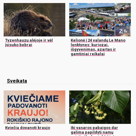
Tyzenhauzų alėjoje ir vėl
Kelionė į 24 valandų Le Mano
įsisuko bebrai
lenktynes: kuriozai,
išgyvenimas, azartas ir
gamtiniai reikalai
Sveikata
Kviečia dovanoti kraujo
Iki vasaros pabaigos dar
galima papildyti namų