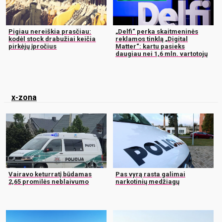
Pigiau nereiškia prasčiau:
„Delfi“ perka skaitmeninės
kodėl stock drabužiai keičia
reklamos tinklą „Digital
pirkėjų įpročius
Matter“: kartu pasieks
daugiau nei 1,6 mln. vartotojų
x-zona
Vairavo keturratį būdamas
Pas vyrą rasta galimai
2,65 promilės neblaivumo
narkotinių medžiagų