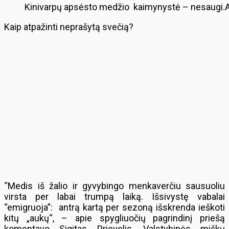
Kinivarpų apsėsto medžio kaimynystė – nesaugi.A.
Kaip atpažinti neprašytą svečią?
“Medis iš žalio ir gyvybingo menkaverčiu sausuoliu
virsta per labai trumpą laiką. Išsivystę vabalai
“emigruoja”: antrą kartą per sezoną išskrenda ieškoti
kitų „aukų“, – apie spygliuočių pagrindinį priešą
komentavo Sigitas Prievelis, Valstybinės miškų