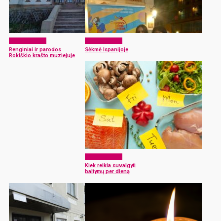
Be kategorijos
Be kategorijos
Renginiai ir parodos
Sėkmė Ispanijoje
Rokiškio krašto muziejuje
Be kategorijos
Kiek reikia suvalgyti
baltymų per dieną