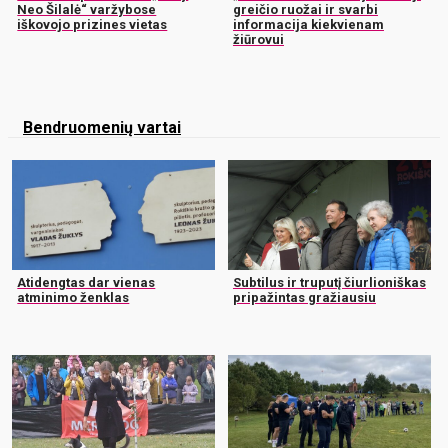
Neo Šilalė“ varžybose
greičio ruožai ir svarbi
iškovojo prizines vietas
informacija kiekvienam
žiūrovui
Bendruomenių vartai
Atidengtas dar vienas
Subtilus ir truputį čiurlioniškas
atminimo ženklas
pripažintas gražiausiu