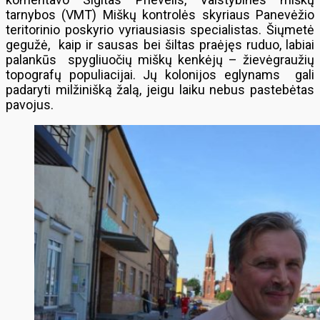
tarnybos (VMT) Miškų kontrolės skyriaus Panevėžio
teritorinio poskyrio vyriausiasis specialistas. Šiųmetė
gegužė, kaip ir sausas bei šiltas praėjęs ruduo, labiai
palankūs spygliuočių miškų kenkėjų – žievėgraužių
topografų populiacijai. Jų kolonijos eglynams gali
padaryti milžinišką žalą, jeigu laiku nebus pastebėtas
pavojus.