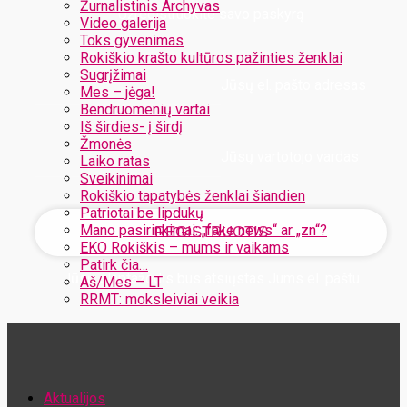
Žurnalistinis Archyvas
Užregistruokite savo paskyrą
Video galerija
Toks gyvenimas
Rokiškio krašto kultūros pažinties ženklai
Sugrįžimai
Jūsų el. pašto adresas
Mes – jėga!
Bendruomenių vartai
Iš širdies- į širdį
Žmonės
Jūsų vartotojo vardas
Laiko ratas
Sveikinimai
Rokiškio tapatybės ženklai šiandien
Patriotai be lipdukų
Mano pasirinkimai: „fake news“ ar „zn“?
EKO Rokiškis – mums ir vaikams
Patirk čia…
Jūsų slaptažodis bus atsiųstas Jums el. paštu
Aš/Mes – LT
RRMT: moksleiviai veikia
Atstatykite savo slaptažodį
Aktualijos