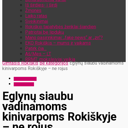
Iš širdies- į širdį
Žmonės
Laiko ratas
Sveikinimai
Rokiškio tapatybės ženklai šiandien
Patriotai be lipdukų
Mano pasirinkimai: „fake news“ ar „zn“?
EKO Rokiškis – mums ir vaikams
Patirk čia…
Aš/Mes – LT
RRMT: moksleiviai veikia
Gimtasis Rokiškis
Be kategorijos
Eglynų siaubu vadinamoms
kinivarpoms Rokiškyje – ne rojus
Be kategorijos
Dienos tema
Eglynų siaubu
vadinamoms
kinivarpoms Rokiškyje
– ne rojus