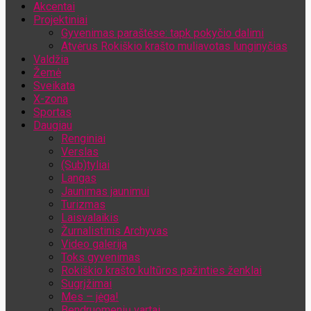
Akcentai
Jūsų el. pašto adresas
Projektiniai
Gyvenimas paraštėse: tapk pokyčio dalimi
Atvėrus Rokiškio krašto muliavotas lunginyčias
Valdžia
Žemė
Sveikata
X-zona
Sportas
Daugiau
Renginiai
Verslas
(Sub)tyliai
Langas
Jaunimas jaunimui
Turizmas
Laisvalaikis
Žurnalistinis Archyvas
Video galerija
Toks gyvenimas
Rokiškio krašto kultūros pažinties ženklai
Sugrįžimai
Mes – jėga!
Bendruomenių vartai