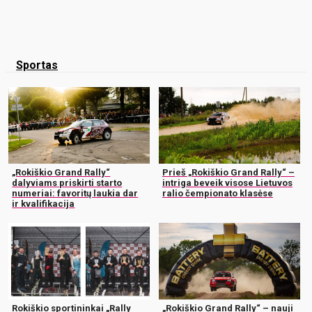
Sportas
„Rokiškio Grand Rally“
Prieš „Rokiškio Grand Rally“ –
dalyviams priskirti starto
intriga beveik visose Lietuvos
numeriai: favoritų laukia dar
ralio čempionato klasėse
ir kvalifikacija
Rokiškio sportininkai „Rally
„Rokiškio Grand Rally“ – nauji