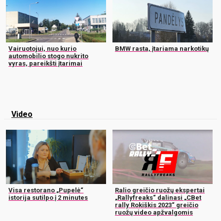
Vairuotojui, nuo kurio
BMW rasta, įtariama narkotikų
automobilio stogo nukrito
vyras, pareikšti įtarimai
Video
Visa restorano „Pupelė“
Ralio greičio ruožų ekspertai
istorija sutilpo į 2 minutes
„Rallyfreaks“ dalinasi „CBet
rally Rokiškis 2023“ greičio
ruožų video apžvalgomis