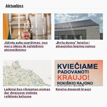
Aktualijos
Jūžintų aukų sugrįžimas: nuo
„Biržų duona“ kviečia į
mero idėjos iki valstybinio
atnaujintus kepinių namus
atsisveikinimo
Laikinai bus ribojamas eismas
Kviečia dovanoti kraujo
dar dviejuose vietinės
reikšmės keliuose