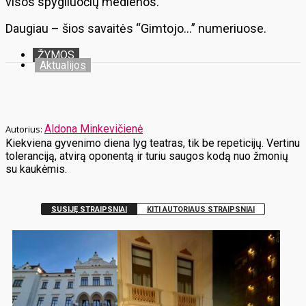
visos spygliuočių medienos.
Daugiau – šios savaitės “Gimtojo…” numeriuose.
ŽYMOS
Aktualijos
Aldona Minkevičienė
Kiekviena gyvenimo diena lyg teatras, tik be repeticijų. Vertinu
toleranciją, atvirą oponentą ir turiu saugos kodą nuo žmonių
su kaukėmis.
SUSIJĘ STRAIPSNIAI
KITI AUTORIAUS STRAIPSNIAI