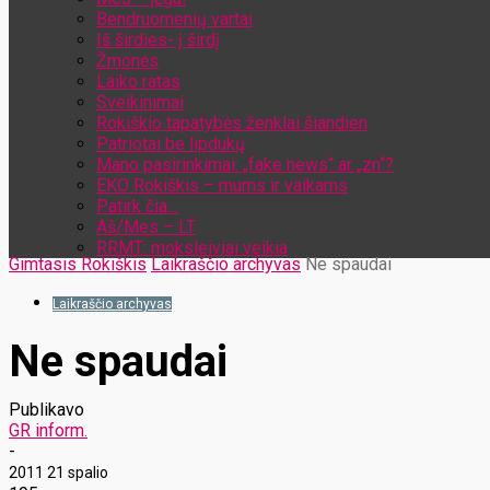
Bendruomenių vartai
Iš širdies- į širdį
Žmonės
Laiko ratas
Sveikinimai
Rokiškio tapatybės ženklai šiandien
Patriotai be lipdukų
Mano pasirinkimai: „fake news“ ar „zn“?
EKO Rokiškis – mums ir vaikams
Patirk čia…
Aš/Mes – LT
RRMT: moksleiviai veikia
Gimtasis Rokiškis
Laikraščio archyvas
Ne spaudai
Laikraščio archyvas
Ne spaudai
Publikavo
GR inform.
-
2011 21 spalio