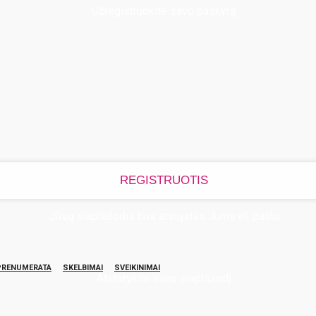
Užregistruokite savo paskyrą
Jūsų slaptažodis bus atsiųstas Jums el. paštu
PRENUMERATA
SKELBIMAI
SVEIKINIMAI
Atstatykite savo slaptažodį