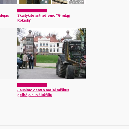
Laikraščio archyvas
dėjas
Skaitykite antradienio “Gimtąjį
Rokiškį”
Laikraščio archyvas
Jaunimo centro nariai miškus
gelbėjo nuo šiukšlių