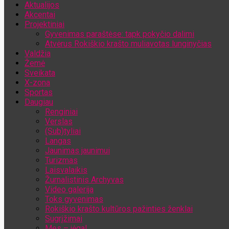
Aktualijos
Jūsų el. pašto adresas
Akcentai
Projektiniai
Gyvenimas paraštėse: tapk pokyčio dalimi
Atvėrus Rokiškio krašto muliavotas lunginyčias
Valdžia
Žemė
Sveikata
X-zona
Sportas
Daugiau
Renginiai
Verslas
(Sub)tyliai
Langas
Jaunimas jaunimui
Turizmas
Laisvalaikis
Žurnalistinis Archyvas
Video galerija
Toks gyvenimas
Rokiškio krašto kultūros pažinties ženklai
Sugrįžimai
Mes – jėga!