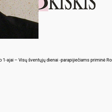
čio 1-ajai – Visų šventųjų dienai -parapijiečiams priminė 