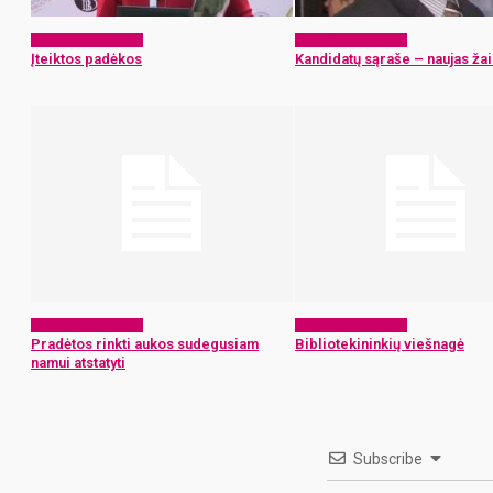
Laikraščio archyvas
Laikraščio archyvas
Įteiktos padėkos
Kandidatų sąraše – naujas žai
Laikraščio archyvas
Laikraščio archyvas
Pradėtos rinkti aukos sudegusiam
Bibliotekininkių viešnagė
namui atstatyti
Subscribe