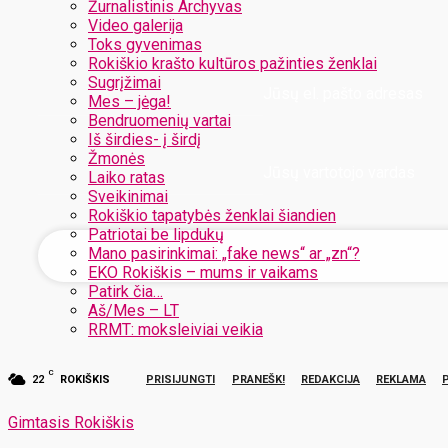
Žurnalistinis Archyvas
Video galerija
Toks gyvenimas
Rokiškio krašto kultūros pažinties ženklai
Sugrįžimai
Jūsų el. pašto adresas
Mes – jėga!
Bendruomenių vartai
Iš širdies- į širdį
Žmonės
Jūsų vartotojo vardas
Laiko ratas
Sveikinimai
Rokiškio tapatybės ženklai šiandien
Patriotai be lipdukų
Mano pasirinkimai: „fake news“ ar „zn“?
EKO Rokiškis – mums ir vaikams
Patirk čia…
Aš/Mes – LT
RRMT: moksleiviai veikia
C
22
ROKIŠKIS
PRISIJUNGTI
PRANEŠK!
REDAKCIJA
REKLAMA
Gimtasis Rokiškis