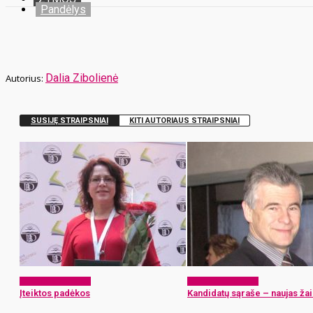
Pandėlys
Dalia Zibolienė
SUSIJĘ STRAIPSNIAI
KITI AUTORIAUS STRAIPSNIAI
Laikraščio archyvas
Laikraščio archyvas
Įteiktos padėkos
Kandidatų sąraše – naujas žai