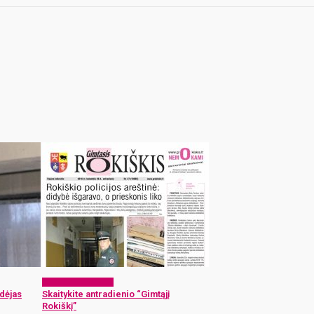
Laikraščio archyvas
dėjas
Skaitykite antradienio “Gimtąjį
Rokiškį”