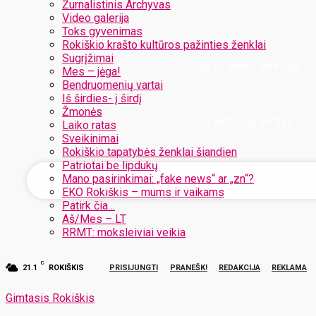
Žurnalistinis Archyvas
Video galerija
Toks gyvenimas
Rokiškio krašto kultūros pažinties ženklai
Sugrįžimai
Jūsų el. pašto adresas
Mes – jėga!
Bendruomenių vartai
Iš širdies- į širdį
Žmonės
Jūsų vartotojo vardas
Laiko ratas
Sveikinimai
Rokiškio tapatybės ženklai šiandien
Patriotai be lipdukų
Mano pasirinkimai: „fake news“ ar „zn“?
EKO Rokiškis – mums ir vaikams
Patirk čia…
Aš/Mes – LT
RRMT: moksleiviai veikia
C
21.1
ROKIŠKIS
PRISIJUNGTI
PRANEŠK!
REDAKCIJA
REKLAMA
Gimtasis Rokiškis