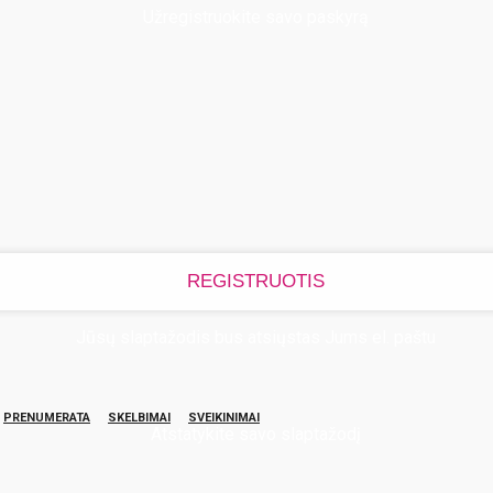
Užregistruokite savo paskyrą
Jūsų slaptažodis bus atsiųstas Jums el. paštu
PRENUMERATA
SKELBIMAI
SVEIKINIMAI
Atstatykite savo slaptažodį