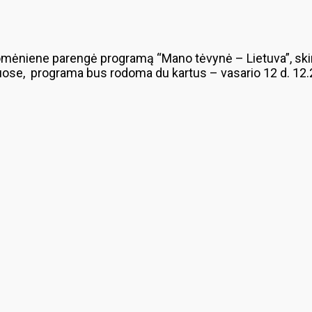
domėniene parengė programą “Mano tėvynė – Lietuva”, skir
ose, programa bus rodoma du kartus – vasario 12 d. 12.25