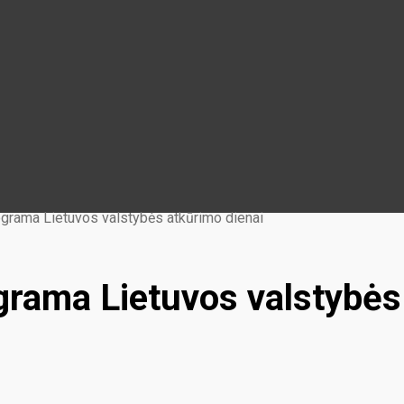
grama Lietuvos valstybės atkūrimo dienai
grama Lietuvos valstybės