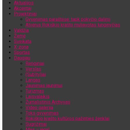
Aktualijos
Jūsų el. pašto adresas
Akcentai
Projektiniai
Gyvenimas paraštėse: tapk pokyčio dalimi
Atvėrus Rokiškio krašto muliavotas lunginyčias
Valdžia
Žemė
Sveikata
X-zona
Sportas
Daugiau
Renginiai
Verslas
(Sub)tyliai
Langas
Jaunimas jaunimui
Turizmas
Laisvalaikis
Žurnalistinis Archyvas
Video galerija
Toks gyvenimas
Rokiškio krašto kultūros pažinties ženklai
Sugrįžimai
Mes – jėga!