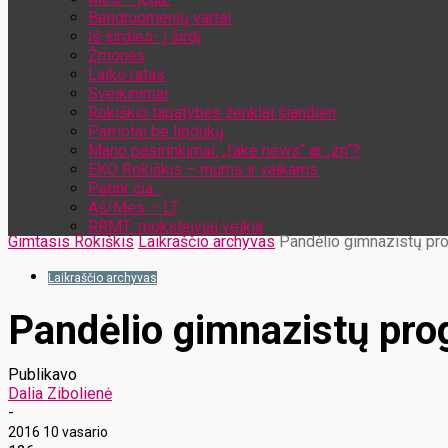
Bendruomenių vartai
Iš širdies- į širdį
Žmonės
Laiko ratas
Sveikinimai
Rokiškio tapatybės ženklai šiandien
Patriotai be lipdukų
Mano pasirinkimai: „fake news“ ar „zn“?
EKO Rokiškis – mums ir vaikams
Patirk čia…
Aš/Mes – LT
RRMT: moksleiviai veikia
Gimtasis Rokiškis
Laikraščio archyvas
Pandėlio gimnazistų pro
Laikraščio archyvas
Pandėlio gimnazistų pro
Publikavo
Dalia Zibolienė
-
2016 10 vasario