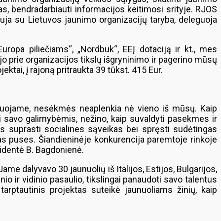
s, bendradarbiauti informacijos keitimosi srityje. RJOS
ja su Lietuvos jaunimo organizacijų taryba, deleguoja
uropa piliečiams“, „Nordbuk“, EEĮ dotaciją ir kt., mes
jo prie organizacijos tikslų išgryninimo ir pagerino mūsų
ktai, į rajoną pritraukta 39 tūkst. 415 Eur.
lanuojame, nesėkmės neaplenkia nė vieno iš mūsų. Kaip
ki savo galimybėmis, nežino, kaip suvaldyti pasekmes ir
as suprasti socialines sąveikas bei spręsti sudėtingas
ąsias puses. Šiandieninėje konkurencija paremtoje rinkoje
ezidentė B. Bagdonienė.
me dalyvavo 30 jaunuolių iš Italijos, Estijos, Bulgarijos,
nio ir vidinio pasaulio, tikslingai panaudoti savo talentus
tarptautinis projektas suteikė jaunuoliams žinių, kaip