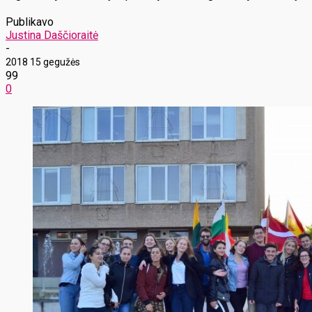
Publikavo
Justina Daščioraitė
-
2018 15 gegužės
99
0