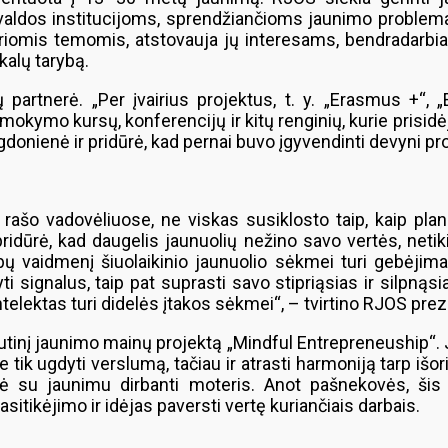
vivaldos institucijoms, sprendžiančioms jaunimo problema
iomis temomis, atstovauja jų interesams, bendradarbiau
kalų tarybą.
artnerė. „Per įvairius projektus, t. y. „Erasmus +“, „E
okymo kursų, konferencijų ir kitų renginių, kurie prisidė
nienė ir pridūrė, kad pernai buvo įgyvendinti devyni proje
s rašo vadovėliuose, ne viskas susiklosto taip, kaip p
pridūrė, kad daugelis jaunuolių nežino savo vertės, neti
bų vaidmenį šiuolaikinio jaunuolio sėkmei turi gebėjim
tyti signalus, taip pat suprasti savo stipriąsias ir silpn
 intelektas turi didelės įtakos sėkmei“, – tvirtino RJOS pr
utinį jaunimo mainų projektą „Mindful Entrepreneuship“. Ja
tik ugdyti verslumą, tačiau ir atrasti harmoniją tarp išori
eigė su jaunimu dirbanti moteris. Anot pašnekovės, šis 
pasitikėjimo ir idėjas paversti vertę kuriančiais darbais.