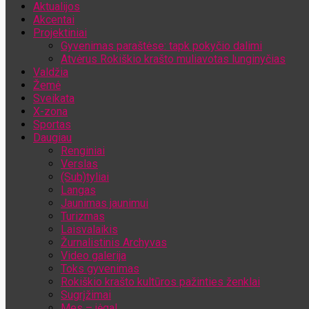
Aktualijos
Jūsų el. pašto adresas
Akcentai
Projektiniai
Gyvenimas paraštėse: tapk pokyčio dalimi
Atvėrus Rokiškio krašto muliavotas lunginyčias
Valdžia
Žemė
Sveikata
X-zona
Sportas
Daugiau
Renginiai
Verslas
(Sub)tyliai
Langas
Jaunimas jaunimui
Turizmas
Laisvalaikis
Žurnalistinis Archyvas
Video galerija
Toks gyvenimas
Rokiškio krašto kultūros pažinties ženklai
Sugrįžimai
Mes – jėga!