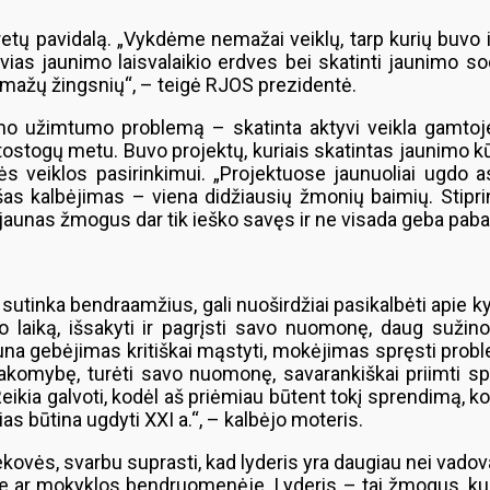
tų pavidalą. „Vykdėme nemažai veiklų, tarp kurių buvo ir
ias jaunimo laisvalaikio erdves bei skatinti jaunimo s
 mažų žingsnių“, – teigė RJOS prezidentė.
o užimtumo problemą – skatinta aktyvi veikla gamtoje, t
 atostogų metu. Buvo projektų, kuriais skatintas jaunim
 veiklos pasirinkimui. „Projektuose jaunuoliai ugdo as
šas kalbėjimas – viena didžiausių žmonių baimių. Stipri
uk jaunas žmogus dar tik ieško savęs ir ne visada geba paba
tinka bendraamžius, gali nuoširdžiai pasikalbėti apie kyla
o laiką, išsakyti ir pagrįsti savo nuomonę, daug sužinot
una gebėjimas kritiškai mąstyti, mokėjimas spręsti pro
atsakomybę, turėti savo nuomonę, savarankiškai priimti 
ikia galvoti, kodėl aš priėmiau būtent tokį sprendimą, ko
s būtina ugdyti XXI a.“, – kalbėjo moteris.
kovės, svarbu suprasti, kad lyderis yra daugiau nei vado
e ar mokyklos bendruomenėje. Lyderis – tai žmogus, kuris