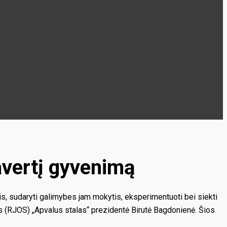
avertį gyvenimą
tis, sudaryti galimybes jam mokytis, eksperimentuoti bei siekti
os (RJOS) „Apvalus stalas“ prezidentė Birutė Bagdonienė. Šios