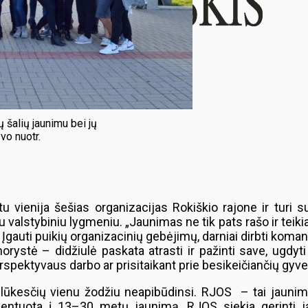
 šalių jaunimu bei jų
vo nuotr.
u vienija šešias organizacijas Rokiškio rajone ir turi 
valstybiniu lygmeniu. „Jaunimas ne tik pats rašo ir teikia
Įgauti puikių organizacinių gebėjimų, darniai dirbti koman
orystė – didžiulė paskata atrasti ir pažinti save, ugdyti
perspektyvaus darbo ar prisitaikant prie besikeičiančių gy
 lūkesčių vienu žodžiu neapibūdinsi. RJOS – tai jaunimo
orientuota į 13–30 metų jaunimą. RJOS siekia gerinti j