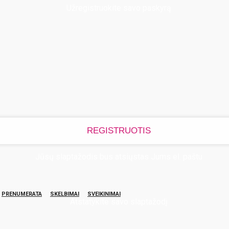
Užregistruokite savo paskyrą
Jūsų slaptažodis bus atsiųstas Jums el. paštu
PRENUMERATA
SKELBIMAI
SVEIKINIMAI
Atstatykite savo slaptažodį