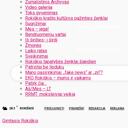
Žurnalistinis Archyvas
Video galerija
Toks gyvenimas
Rokiškio krašto kultūros pažinties ženklai
Sugrįžimai
Jūsų el. pašto adresas
Mes – jėga!
Bendruomenių vartai
Iš širdies- į širdį
Žmonės
Jūsų vartotojo vardas
Laiko ratas
Sveikinimai
Rokiškio tapatybės ženklai šiandien
Patriotai be lipdukų
Mano pasirinkimai: „fake news“ ar „zn“?
EKO Rokiškis – mums ir vaikams
Patirk čia…
Aš/Mes – LT
RRMT: moksleiviai veikia
C
28.3
ROKIŠKIS
PRISIJUNGTI
PRANEŠK!
REDAKCIJA
REKLAMA
Gimtasis Rokiškis