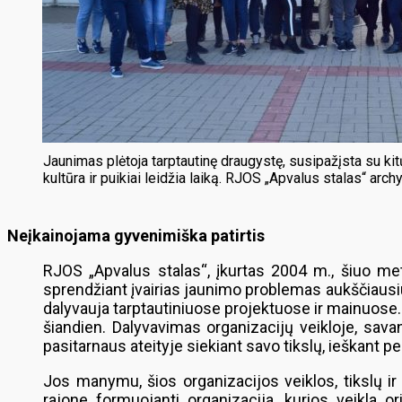
Jaunimas plėtoja tarptautinę draugystę, susipažįsta su kitų
kultūra ir puikiai leidžia laiką. RJOS „Apvalus stalas“ archy
Neįkainojama gyvenimiška patirtis
RJOS „Apvalus stalas“, įkurtas 2004 m., šiuo met
sprendžiant įvairias jaunimo problemas aukščiausiu 
dalyvauja tarptautiniuose projektuose ir mainuose. 
šiandien. Dalyvavimas organizacijų veikloje, savan
pasitarnaus ateityje siekiant savo tikslų, ieškant 
Jos manymu, šios organizacijos veiklos, tikslų ir
rajone formuojanti organizacija, kurios veikla 