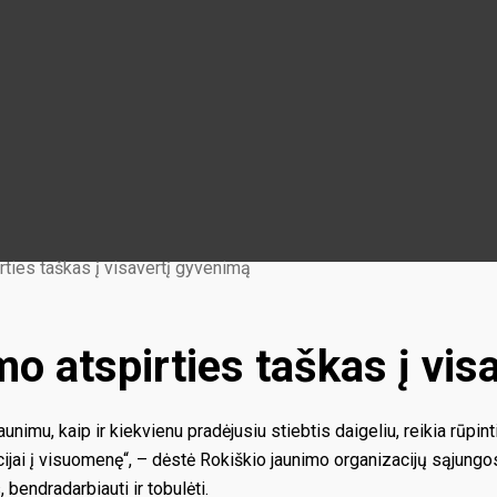
rties taškas į visavertį gyvenimą
mo atspirties taškas į vis
imu, kaip ir kiekvienu pradėjusiu stiebtis daigeliu, reikia rūpin
ijai į visuomenę“, – dėstė Rokiškio jaunimo organizacijų sąjung
 bendradarbiauti ir tobulėti.