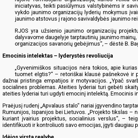
iniciatyvas, teikti pasiūlymus valstybinėms ir sa
vykdo jaunimo organizacijų lyderių mokymus įvair
jaunimo atstovus į rajono savivaldybės jaunimo rei
RJOS yra užsienio jaunimo organizacijų projektų p
dalyvavome daugelyje tarptautinių jaunimo mainų, m
organizacijos savanorių gebėjimus“, – dėstė B. Bagdo
Emocinis intelektas – lyderystės revoliucija
„Gyvenimiškos situacijos nėra tokios, apie kuria
tuomet elgtis?“ – retoriškai klausė pašnekovė ir 
dažnai pristinga empatijos ir motyvacijos. „Ypač svar
socialines problemas. Ateities lyderiai turi gebėti skai
ateities lyderiai turi ugdyti emocinį intelektą. Emocinis
Praėjusį rudenį „Apvalaus stalo“ nariai įgyvendino tarpta
Rumunijos, Ispanijos bei Lietuvos. „Projekto tikslas – ne 
kuriant įvairius projektus, socialinius verslus“, – t
identifikuoti ir kontroliuoti savo emocijas, įgyti daugiau 
Idėjos virsta realybe