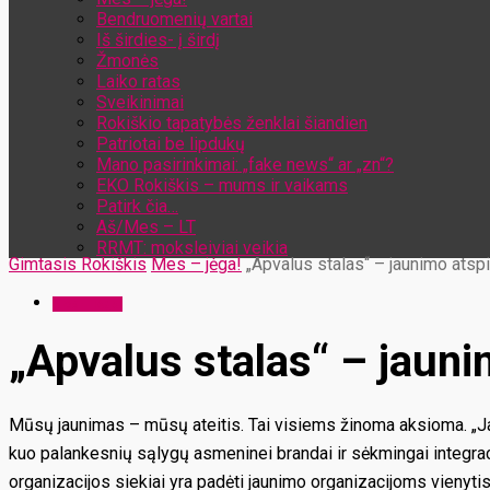
Bendruomenių vartai
Iš širdies- į širdį
Žmonės
Laiko ratas
Sveikinimai
Rokiškio tapatybės ženklai šiandien
Patriotai be lipdukų
Mano pasirinkimai: „fake news“ ar „zn“?
EKO Rokiškis – mums ir vaikams
Patirk čia…
Aš/Mes – LT
RRMT: moksleiviai veikia
Gimtasis Rokiškis
Mes – jėga!
„Apvalus stalas“ – jaunimo atspi
Mes – jėga!
„Apvalus stalas“ – jauni
Mūsų jaunimas – mūsų ateitis. Tai visiems žinoma aksioma. „Jaun
kuo palankesnių sąlygų asmeninei brandai ir sėkmingai integrac
organizacijos siekiai yra padėti jaunimo organizacijoms vienytis,