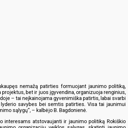
sukaupęs nemažą patirties formuojant jaunimo politiką,
 projektus, bet ir juos įgyvendina, organizuoja renginius,
doje – tai neįkainojama gyvenimiška patirtis, labai svarbi
 lyderio savybes bei semtis patirties. Visa tai jaunimui
venimo sąlygų“, – kalbėjo B. Bagdonienė.
 interesams atstovaujanti ir jaunimo politiką Rokiškio
aunimo organizacijų veiklos sąlygas, skatinti jaunimo