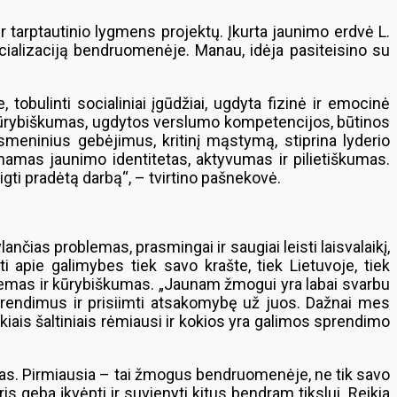
 tarptautinio lygmens projektų. Įkurta jaunimo erdvė L.
ocializaciją bendruomenėje. Manau, idėja pasiteisino su
obulinti socialiniai įgūdžiai, ugdyta fizinė ir emocinė
o kūrybiškumas, ugdytos verslumo kompetencijos, būtinos
meninius gebėjimus, kritinį mąstymą, stiprina lyderio
namas jaunimo identitetas, aktyvumas ir pilietiškumas.
igti pradėtą darbą“, – tvirtino pašnekovė.
nčias problemas, prasmingai ir saugiai leisti laisvalaikį,
i apie galimybes tiek savo krašte, tiek Lietuvoje, tiek
blemas ir kūrybiškumas. „Jaunam žmogui yra labai svarbu
sprendimus ir prisiimti atsakomybę už juos. Dažnai mes
kiais šaltiniais rėmiausi ir kokios yra galimos sprendimo
vas. Pirmiausia – tai žmogus bendruomenėje, ne tik savo
 geba įkvėpti ir suvienyti kitus bendram tikslui. Reikia