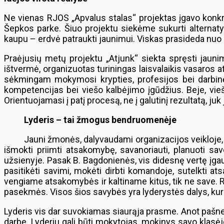
Ne vienas RJOS „Apvalus stalas“ projektas įgavo konkre
Šepkos parke. Šiuo projektu siekėme sukurti alternatyv
kaupu – erdvė patraukti jaunimui. Viskas prasideda nuo
Praėjusių metų projektu „Atjunk“ siekta spręsti jaunim
ištvermė, organizuotas turiningas laisvalaikis vasaros
sėkmingam mokymosi krypties, profesijos bei darbinės
kompetencijas bei viešo kalbėjimo įgūdžius. Beje, vie
Orientuojamasi į patį procesą, ne į galutinį rezultatą, j
Lyderis – tai žmogus bendruomenėje
Jauni žmonės, dalyvaudami organizacijos veikloje, su
išmokti priimti atsakomybę, savanoriauti, planuoti sav
užsienyje. Pasak B. Bagdonienės, vis didesnę vertę įga
pasitikėti savimi, mokėti dirbti komandoje, sutelkti 
vengiame atsakomybės ir kaltiname kitus, tik ne save. Re
pasekmės. Visos šios savybės yra lyderystės dalys, kuria
Lyderis vis dar suvokiamas siaurąja prasme. Anot pašne
darbe. Lyderiu gali būti mokytojas, mokinys savo klasėj