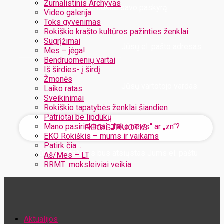
Žurnalistinis Archyvas
Užregistruokite savo paskyrą
Video galerija
Toks gyvenimas
Rokiškio krašto kultūros pažinties ženklai
Sugrįžimai
Jūsų el. pašto adresas
Mes – jėga!
Bendruomenių vartai
Iš širdies- į širdį
Žmonės
Jūsų vartotojo vardas
Laiko ratas
Sveikinimai
Rokiškio tapatybės ženklai šiandien
Patriotai be lipdukų
Mano pasirinkimai: „fake news“ ar „zn“?
EKO Rokiškis – mums ir vaikams
Patirk čia…
Jūsų slaptažodis bus atsiųstas Jums el. paštu
Aš/Mes – LT
RRMT: moksleiviai veikia
Atstatykite savo slaptažodį
Aktualijos