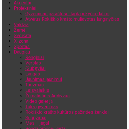
Akcentai
Jūsų el. pašto adresas
Projektiniai
Gyvenimas paraštėse: tapk pokyčio dalimi
Atvėrus Rokiškio krašto muliavotas lunginyčias
Valdžia
Žemė
Sveikata
X-zona
Sportas
Daugiau
Renginiai
Verslas
(Sub)tyliai
Langas
Jaunimas jaunimui
Turizmas
Laisvalaikis
Žurnalistinis Archyvas
Video galerija
Toks gyvenimas
Rokiškio krašto kultūros pažinties ženklai
Sugrįžimai
Mes – jėga!
Bendruomenių vartai