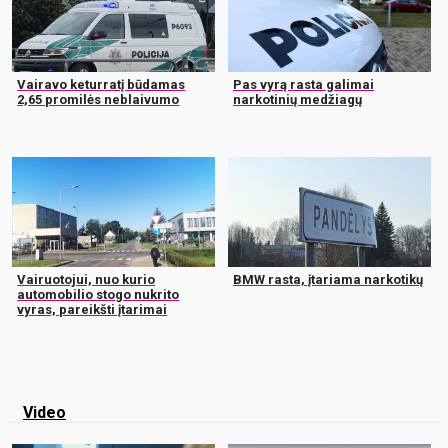
Vairavo keturratį būdamas
Pas vyrą rasta galimai
2,65 promilės neblaivumo
narkotinių medžiagų
Vairuotojui, nuo kurio
BMW rasta, įtariama narkotikų
automobilio stogo nukrito
vyras, pareikšti įtarimai
Video