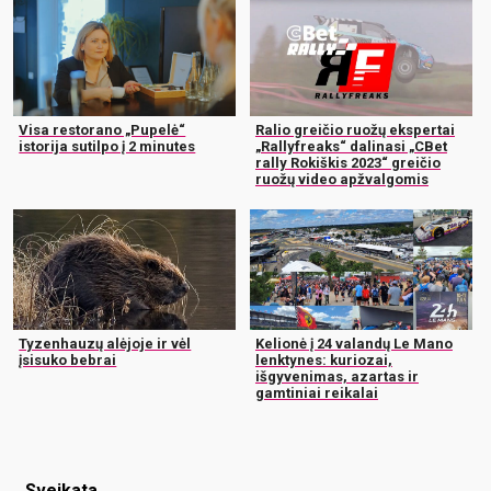
Visa restorano „Pupelė“
Ralio greičio ruožų ekspertai
istorija sutilpo į 2 minutes
„Rallyfreaks“ dalinasi „CBet
rally Rokiškis 2023“ greičio
ruožų video apžvalgomis
Tyzenhauzų alėjoje ir vėl
Kelionė į 24 valandų Le Mano
įsisuko bebrai
lenktynes: kuriozai,
išgyvenimas, azartas ir
gamtiniai reikalai
Sveikata