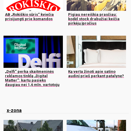
AB „Rokiškio sūris“ kviečia
Pigiau nereiškia prasčiau:
prisijungti prie komandos
kodėl stock drabužiai keičia
pirkėjų įpročius
„Delfi“ perka skaitmeninės
Ką verta žinoti apie satino
reklamos tinklą „Digital
audinį prieš perkant patalynę?
Matter“: kartu pasieks
daugiau nei 1,6 mln. vartotojų
x-zona