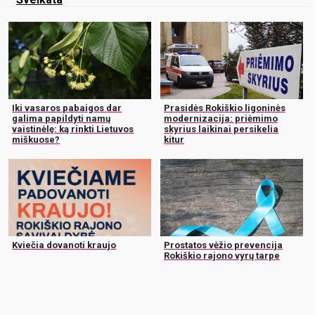
Iki vasaros pabaigos dar
Prasidės Rokiškio ligoninės
galima papildyti namų
modernizacija: priėmimo
vaistinėlę: ką rinkti Lietuvos
skyrius laikinai persikelia
miškuose?
kitur
Kviečia dovanoti kraujo
Prostatos vėžio prevencija
Rokiškio rajono vyrų tarpe