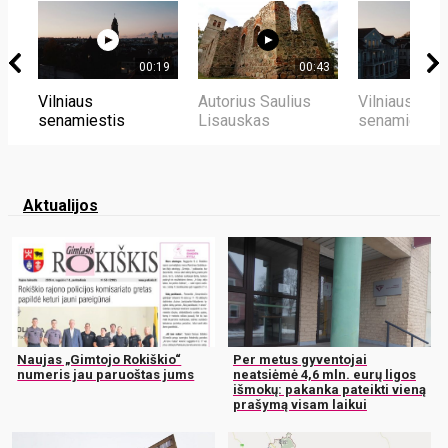
00:19
00:43
Vilniaus
Autorius Saulius
Vilniaus
senamiestis
Lisauskas
senamiestis
Aktualijos
Naujas „Gimtojo Rokiškio“
Per metus gyventojai
numeris jau paruoštas jums
neatsiėmė 4,6 mln. eurų ligos
išmokų: pakanka pateikti vieną
prašymą visam laikui