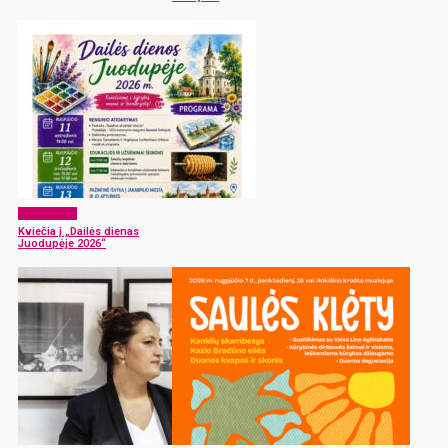
Laisvalaikis
Kviečia į „Dailės dienas
Juodupėje 2026“