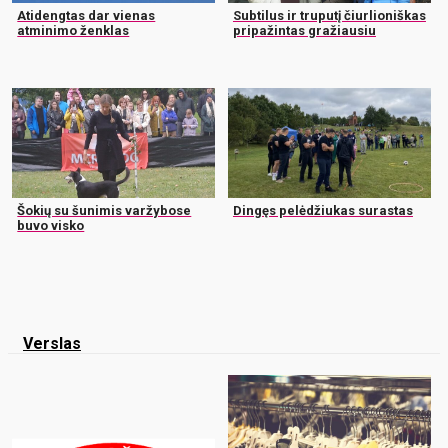
Atidengtas dar vienas
Subtilus ir truputį čiurlioniškas
atminimo ženklas
pripažintas gražiausiu
Šokių su šunimis varžybose
Dingęs pelėdžiukas surastas
buvo visko
Verslas