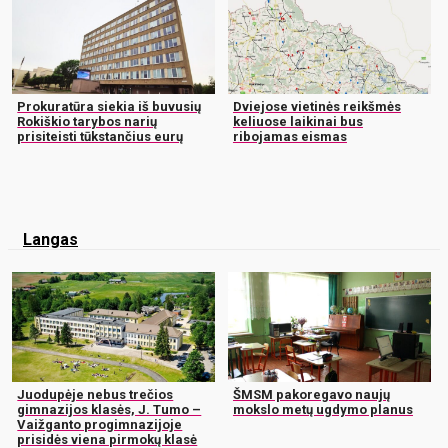
Prokuratūra siekia iš buvusių
Dviejose vietinės reikšmės
Rokiškio tarybos narių
keliuose laikinai bus
prisiteisti tūkstančius eurų
ribojamas eismas
Langas
Juodupėje nebus trečios
ŠMSM pakoregavo naujų
gimnazijos klasės, J. Tumo –
mokslo metų ugdymo planus
Vaižganto progimnazijoje
prisidės viena pirmokų klasė