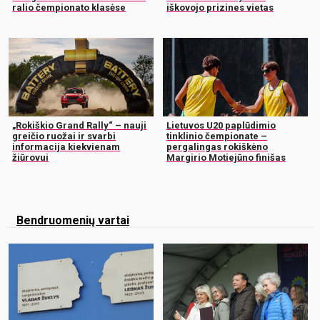
ralio čempionato klasėse
iškovojo prizines vietas
„Rokiškio Grand Rally“ – nauji
Lietuvos U20 paplūdimio
greičio ruožai ir svarbi
tinklinio čempionate –
informacija kiekvienam
pergalingas rokiškėno
žiūrovui
Margirio Motiejūno finišas
Bendruomenių vartai