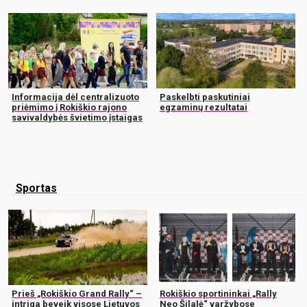
Informacija dėl centralizuoto
Paskelbti paskutiniai
priėmimo į Rokiškio rajono
egzaminų rezultatai
savivaldybės švietimo įstaigas
Sportas
Prieš „Rokiškio Grand Rally“ –
Rokiškio sportininkai „Rally
intriga beveik visose Lietuvos
Neo Šilalė“ varžybose