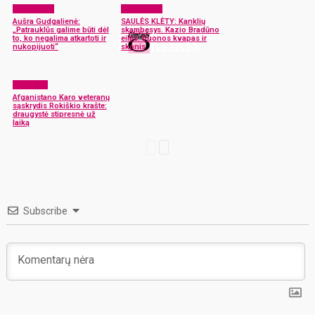
Laisvalaikis
Laisvalaikis
Aušra Gudgalienė:
SAULĖS KLĖTY: Kanklių
„Patrauklūs galime būti dėl
skambesys. Kazio Bradūno
to, ko negalima atkartoti ir
eilės. Duonos kvapas ir
nukopijuoti“
skonis
Renginiai
Afganistano Karo veteranų
sąskrydis Rokiškio krašte:
draugystė stipresnė už
laiką
Subscribe