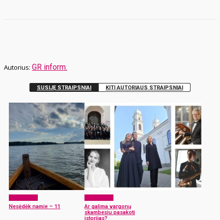
GR inform.
SUSIJĘ STRAIPSNIAI
KITI AUTORIAUS STRAIPSNIAI
Laisvalaikis
Laisvalaikis
Nesėdėk namie – 11
Ar galima vargonų
skambesiu pasakoti
istorijas?