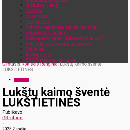
Iš širdies- į širdį
Žmonės
Laiko ratas
Sveikinimai
Rokiškio tapatybės ženklai šiandien
Patriotai be lipdukų
Mano pasirinkimai: „fake news“ ar „zn“?
EKO Rokiškis – mums ir vaikams
Patirk čia…
Aš/Mes – LT
RRMT: moksleiviai veikia
Gimtasis Rokiškis
Renginiai
Lukštų kaimo šventė
LUKŠTIETINĖS
Renginiai
Lukštų kaimo šventė
LUKŠTIETINĖS
Publikavo
GR inform.
-
2025 2 spalio