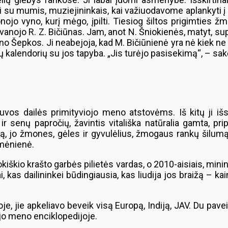
ti su mumis, muziejininkais, kai važiuodavome aplankyti į 
udonojo vyno, kurį mėgo, įpilti. Tiesiog šiltos prigimties
nojo R. Z. Bičiūnas. Jam, anot N. Šniokienės, matyt, supr
gino Šepkos. Ji neabejoja, kad M. Bičiūnienė yra nė kiek ne
ų kalendorių su jos tapyba. „Jis turėjo pasisekimą“, – sak
vos dailės primityviojo meno atstovėms. Iš kitų ji išsi
ir senų papročių, žavintis vitališka natūralia gamta, 
 jo žmones, gėles ir gyvulėlius, žmogaus rankų šilumą i
umėnienė.
okiškio krašto garbės pilietės vardas, o 2010-aisiais, mi
, kas dailininkei būdingiausia, kas liudija jos braižą – k
voje, jie apkeliavo beveik visą Europą, Indiją, JAV. Du 
iojo meno enciklopedijoje.