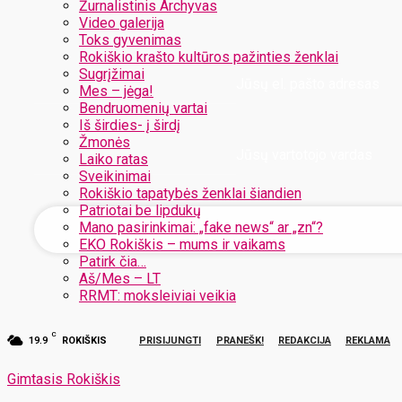
Žurnalistinis Archyvas
Video galerija
Toks gyvenimas
Rokiškio krašto kultūros pažinties ženklai
Sugrįžimai
Jūsų el. pašto adresas
Mes – jėga!
Bendruomenių vartai
Iš širdies- į širdį
Žmonės
Jūsų vartotojo vardas
Laiko ratas
Sveikinimai
Rokiškio tapatybės ženklai šiandien
Patriotai be lipdukų
Mano pasirinkimai: „fake news“ ar „zn“?
EKO Rokiškis – mums ir vaikams
Patirk čia…
Aš/Mes – LT
RRMT: moksleiviai veikia
C
19.9
ROKIŠKIS
PRISIJUNGTI
PRANEŠK!
REDAKCIJA
REKLAMA
Gimtasis Rokiškis