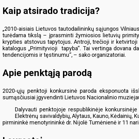
Kaip atsirado tradicija?
„2010-aisiais Lietuvos tautodailininkų sąjungos Vilniau
turėdama tikslą – įprasminti žymiosios lietuvių primity
krypties atstovus tapytojus. Antroji, trečioji ir ketvi
katalogus „Primityvioji tapyba“. Tai vertinga dovana d
tendencijomis ir tęstinumu“, – sako organizatoriai.
Apie penktąją parodą
2020-ųjų penktoji konkursinė paroda eksponuota išski
sumąsčiusiai įgyvendinti Lietuvos Nacionalinio muziej
Dalyvauti penktojoje respublikinėje konkursinėje 
Elektrėnų savivaldybių, Alytaus, Kauno, Kėdainių, Ku
pirmininkė menotyrininkė dr. Nijolė Tumėnienė ir 11 narių 