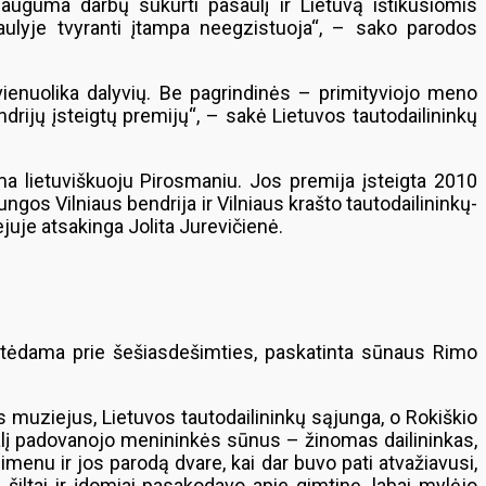
Dauguma darbų sukurti pasaulį ir Lietuvą ištikusiomis
saulyje tvyranti įtampa neegzistuoja“, – sako parodos
vienuolika dalyvių. Be pagrindinės – primityviojo meno
rijų įsteigtų premijų“, – sakė Lietuvos tautodailininkų
a lietuviškuoju Pirosmaniu. Jos premija įsteigta 2010
gos Vilniaus bendrija ir Vilniaus krašto tautodailininkų-
uje atsakinga Jolita Jurevičienė.
artėdama prie šešiasdešimties, paskatinta sūnaus Rimo
ės muziejus, Lietuvos tautodailininkų sąjunga, o Rokiškio
dalį padovanojo menininkės sūnus – žinomas dailininkas,
menu ir jos parodą dvare, kai dar buvo pati atvažiavusi,
šiltai ir įdomiai pasakodavo apie gimtinę, labai mylėjo