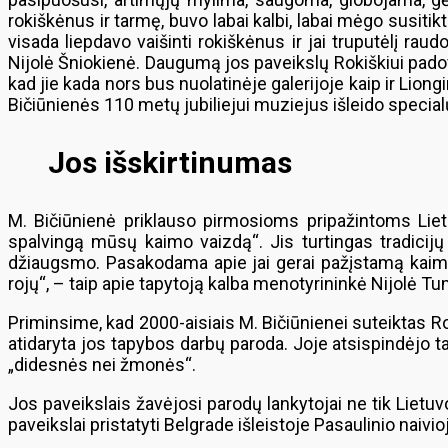
rokiškėnus ir tarmę, buvo labai kalbi, labai mėgo susitik
visada liepdavo vaišinti rokiškėnus ir jai truputėlį ra
Nijolė Šniokienė. Daugumą jos paveikslų Rokiškiui padova
kad jie kada nors bus nuolatinėje galerijoje kaip ir Lion
Bičiūnienės 110 metų jubiliejui muziejus išleido special
Jos išskirtinumas
M. Bičiūnienė priklauso pirmosioms pripažintoms Lietu
spalvingą mūsų kaimo vaizdą“. Jis turtingas tradicijų 
džiaugsmo. Pasakodama apie jai gerai pažįstamą kaimą,
rojų“, – taip apie tapytoją kalba menotyrininkė Nijolė T
Priminsime, kad 2000-aisiais M. Bičiūnienei suteiktas R
atidaryta jos tapybos darbų paroda. Joje atsispindėjo tai
„didesnės nei žmonės“.
Jos paveikslais žavėjosi parodų lankytojai ne tik Lietu
paveikslai pristatyti Belgrade išleistoje Pasaulinio naiv