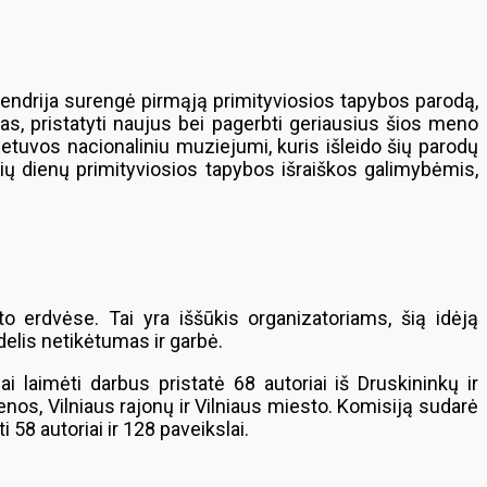
 bendrija surengė pirmąją primityviosios tapybos parodą,
as, pristatyti naujus bei pagerbti geriausius šios meno
ietuvos nacionaliniu muziejumi, kuris išleido šių parodų
šių dienų primityviosios tapybos išraiškos galimybėmis,
o erdvėse. Tai yra iššūkis organizatoriams, šią idėją
elis netikėtumas ir garbė.
 laimėti darbus pristatė 68 autoriai iš Druskininkų ir
tenos, Vilniaus rajonų ir Vilniaus miesto. Komisiją sudarė
 58 autoriai ir 128 paveikslai.