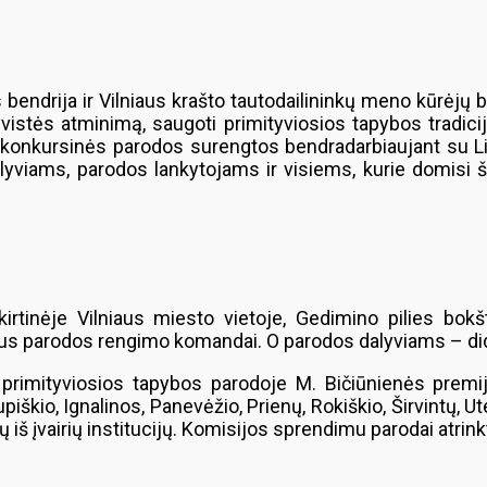
s bendrija ir Vilniaus krašto tautodailininkų meno kūrėjų
vistės atminimą, saugoti primityviosios tapybos tradicij
rtoji konkursinės parodos surengtos bendradarbiaujant su L
alyviams, parodos lankytojams ir visiems, kurie domisi 
rtinėje Vilniaus miesto vietoje, Gedimino pilies bokšt
aus parodos rengimo komandai. O parodos dalyviams – did
primityviosios tapybos parodoje M. Bičiūnienės premijai
piškio, Ignalinos, Panevėžio, Prienų, Rokiškio, Širvintų, U
iš įvairių institucijų. Komisijos sprendimu parodai atrinkti