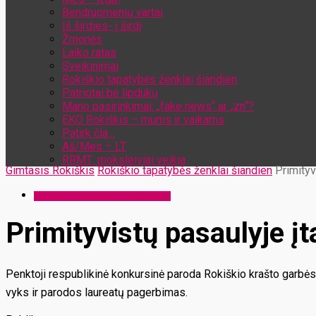
Bendruomenių vartai
Iš širdies- į širdį
Žmonės
Laiko ratas
Sveikinimai
Rokiškio tapatybės ženklai šiandien
Patriotai be lipdukų
Mano pasirinkimai: „fake news“ ar „zn“?
EKO Rokiškis – mums ir vaikams
Patirk čia…
Aš/Mes – LT
RRMT: moksleiviai veikia
Gimtasis Rokiškis
Rokiškio tapatybės ženklai šiandien
Primityv
Rokiškio tapatybės ženklai šiandien
Primityvistų pasaulyje į
Penktoji respublikinė konkursinė paroda Rokiškio krašto garbės 
vyks ir parodos laureatų pagerbimas.