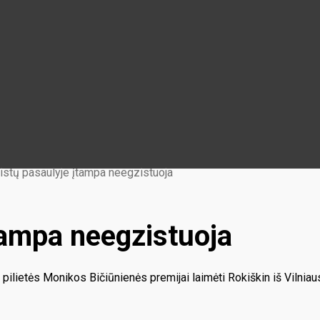
istų pasaulyje įtampa neegzistuoja
tampa neegzistuoja
pilietės Monikos Bičiūnienės premijai laimėti Rokiškin iš Vilniaus