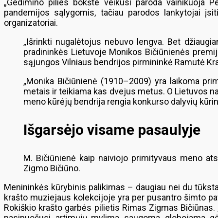
„Gedimino pilies bokšte veikusi paroda vainikuoja Pe
pandemijos sąlygomis, tačiau parodos lankytojai įsit
organizatoriai.
„Išrinkti nugalėtojus nebuvo lengva. Bet džiaugi
pradininkės Lietuvoje Monikos Bičiūnienės premijo
sąjungos Vilniaus bendrijos pirmininkė Ramutė Kra
„Monika Bičiūnienė (1910–2009) yra laikoma primi
metais ir teikiama kas dvejus metus. O Lietuvos nac
meno kūrėjų bendrija rengia konkurso dalyvių kūrin
Išgarsėjo visame pasaulyje
M. Bičiūnienė kaip naiviojo primityvaus meno at
Zigmo Bičiūno.
Menininkės kūrybinis palikimas – daugiau nei du tūkstanč
krašto muziejaus kolekcijoje yra per pusantro šimto pa
Rokiškio krašto garbės pilietis Rimas Zigmas Bičiūnas. 
pasipuošusi, artimųjų mylima, saugoma, globojama, gėli