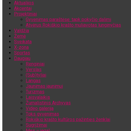
Aktualijos
Jūsų el. pašto adresas
Akcentai
Projektiniai
Gyvenimas paraštėse: tapk pokyčio dalimi
Atvėrus Rokiškio krašto muliavotas lunginyčias
Valdžia
Žemė
Sveikata
X-zona
Sportas
Daugiau
Renginiai
Verslas
(Sub)tyliai
Langas
Jaunimas jaunimui
Turizmas
Laisvalaikis
Žurnalistinis Archyvas
Video galerija
Toks gyvenimas
Rokiškio krašto kultūros pažinties ženklai
Sugrįžimai
Mes – jėga!