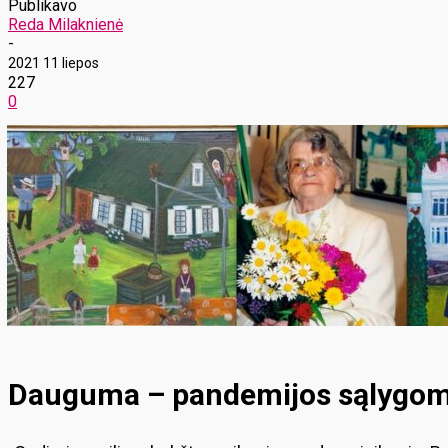
Publikavo
Reda Milaknienė
-
2021 11 liepos
227
0
Dauguma – pandemijos sąlygom