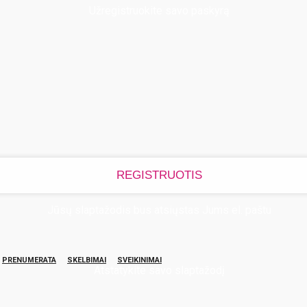
Užregistruokite savo paskyrą
Jūsų slaptažodis bus atsiųstas Jums el. paštu
PRENUMERATA
SKELBIMAI
SVEIKINIMAI
Atstatykite savo slaptažodį