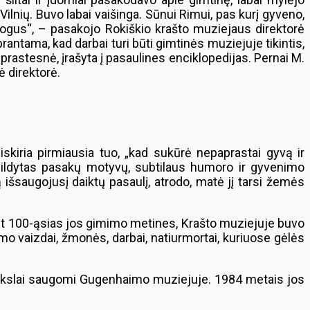
Vilnių. Buvo labai vaišinga. Sūnui Rimui, pas kurį gyveno,
 žmogus“, – pasakojo Rokiškio krašto muziejaus direktorė
antama, kad darbai turi būti gimtinės muziejuje tikintis,
 prastesnė, įrašyta į pasaulines enciklopedijas. Pernai M.
ė direktorė.
skiria pirmiausia tuo, „kad sukūrė nepaprastai gyvą ir
pripildytas pasakų motyvų, subtilaus humoro ir gyvenimo
šsaugojusį daiktų pasaulį, atrodo, matė jį tarsi žemės
nint 100-ąsias jos gimimo metines, Krašto muziejuje buvo
aimo vaizdai, žmonės, darbai, natiurmortai, kuriuose gėlės
paveikslai saugomi Gugenhaimo muziejuje. 1984 metais jos