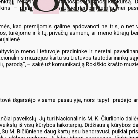
nktąjį respublikinį primityviosios tapybos konkursą. 
ikins – primityvistų pasaulyje nei pandemija, nei pa
amės, kad premijomis galime apdovanoti ne tris, o net 
s, turėjome ir kitų, privačių asmenų ar meno kūrėjų bend
ujalienė.
tyviojo meno Lietuvoje pradininke ir neretai pavadinam
ionalinis muziejus kartu su Lietuvos tautodailininkų sąjun
ių parodą“, – sakė už komunikaciją Rokiškio krašto muziej
stovė išgarsėjo visame pasaulyje, nors tapyti pradėjo 
iai paveikslų. Jų turi Nacionalinis M. K. Čiurlionio dail
veikslų iš visų kūrybos laikotarpių. Didžiausią kūrybos 
„Su M. Bičiūniene daug kartų esu bendravusi, puikiai prisi
ų glėbys rankose. Ji labai įdomi asmenybė. Išskirtinai 