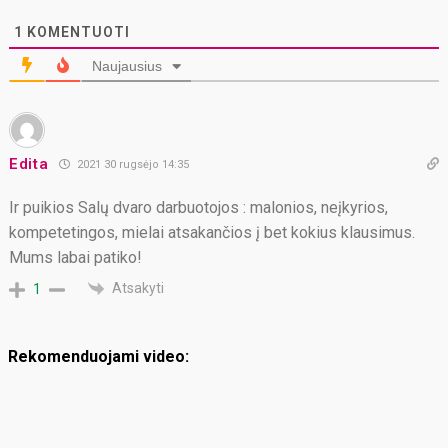
1
KOMENTUOTI
Naujausius
Edita
2021 30 rugsėjo 14:35
Ir puikios Salų dvaro darbuotojos : malonios, neįkyrios,
kompetetingos, mielai atsakančios į bet kokius klausimus.
Mums labai patiko!
Atsakyti
1
Rekomenduojami video: