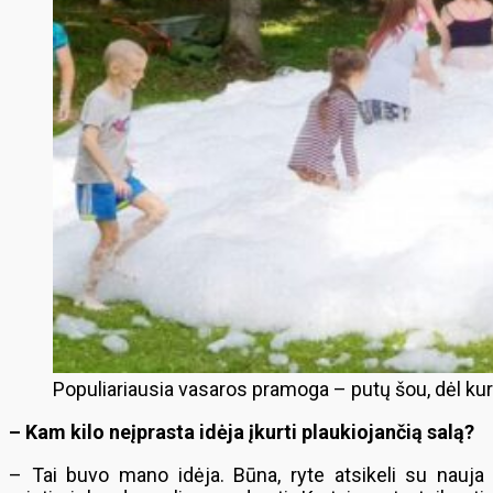
Populiariausia vasaros pramoga – putų šou, dėl kuri
– Kam kilo neįprasta idėja įkurti plaukiojančią salą?
– Tai buvo mano idėja. Būna, ryte atsikeli su nauja