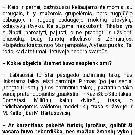
– Kaip ir pernai, dažniausiai keliaujama šeimomis, su
draugais, t. y. mažomis grupelėmis, nors rugpjūčio
pabaigoje ir rugsėjį padaugėjo mokinių stovyklų,
kolektyvų išvykų. Keliaujama neskubant. Tikslas yra
sužinoti, pamatyti, pajusti, o ne prabėgti ir užsidėti
pliusiuką. Daug turistų atkeliavo iš Žemaitijos,
Klaipėdos krašto, nuo Marijampolės, Alytaus pusės. Tai
rodo, kad atstumai Lietuvoje nebėra svarbūs.
– Kokie objektai šiemet buvo neaplenkiami?
– Labiausiai turistai pasigedo pažintinių takų, nes
linkstama laiką leisti gamtoje. Pirmas (po jau seniai
įrengto Dusetų girios pažintinio tako) į pažintinio tako
vardą pretenduojantis „paukštis“ – Kazliškio šilo takas.
Domėtasi Miliūnų kalnų dviračių trasa, o
radiobangomis valdomų modeliukų trasa sužavėjo ir
M. Katlerį bei M. Bartuševičių.
– Ar karantinas pakeitė turistų įpročius, galbūt ši
vasara buvo rekordiška, nes mažiau žmonių vyko į