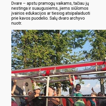
Dvare – apstu pramogų vaikams, tačiau jų
nestinga ir suaugusiems, jiems siūlomos
įvairios edukacijos ar tiesiog atsipalaiduoti
prie kavos puodelio. Salų dvaro archyvo
nuotr.