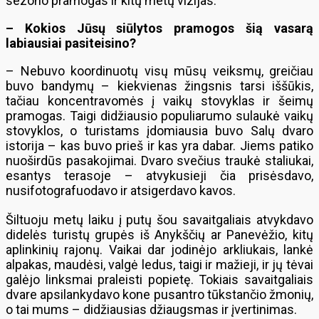
sezono pramogas ir kitų metų vizijas.
– Kokios Jūsų siūlytos pramogos šią vasarą
labiausiai pasiteisino?
– Nebuvo koordinuotų visų mūsų veiksmų, greičiau
buvo bandymų – kiekvienas žingsnis tarsi iššūkis,
tačiau koncentravomės į vaikų stovyklas ir šeimų
pramogas. Taigi didžiausio populiarumo sulaukė vaikų
stovyklos, o turistams įdomiausia buvo Salų dvaro
istorija – kas buvo prieš ir kas yra dabar. Jiems patiko
nuoširdūs pasakojimai. Dvaro svečius traukė staliukai,
esantys terasoje – atvykusieji čia prisėsdavo,
nusifotografuodavo ir atsigerdavo kavos.
Šiltuoju metų laiku į putų šou savaitgaliais atvykdavo
didelės turistų grupės iš Anykščių ar Panevėžio, kitų
aplinkinių rajonų. Vaikai dar jodinėjo arkliukais, lankė
alpakas, maudėsi, valgė ledus, taigi ir mažieji, ir jų tėvai
galėjo linksmai praleisti popietę. Tokiais savaitgaliais
dvare apsilankydavo kone pusantro tūkstančio žmonių,
o tai mums – didžiausias džiaugsmas ir įvertinimas.