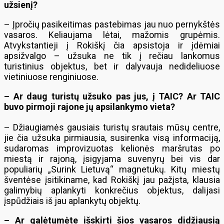
užsienį?
– Įpročių pasikeitimas pastebimas jau nuo pernykštės
vasaros. Keliaujama lėtai, mažomis grupėmis.
Atvykstantieji į Rokiškį čia apsistoja ir įdėmiai
apsižvalgo – užsuka ne tik į rečiau lankomus
turistinius objektus, bet ir dalyvauja nedideliuose
vietiniuose renginiuose.
– Ar daug turistų užsuko pas jus, į TAIC? Ar TAIC
buvo pirmoji rajone jų apsilankymo vieta?
– Džiaugiamės gausiais turistų srautais mūsų centre,
jie čia užsuka pirmiausia, susirenka visą informaciją,
sudaromas improvizuotas kelionės maršrutas po
miestą ir rajoną, įsigyjama suvenyrų bei vis dar
populiarių „Surink Lietuvą“ magnetukų. Kitų miestų
šventėse įsitikiname, kad Rokiškį jau pažįsta, klausia
galimybių aplankyti konkrečius objektus, dalijasi
įspūdžiais iš jau aplankytų objektų.
– Ar galėtumėte išskirti šios vasaros didžiausią