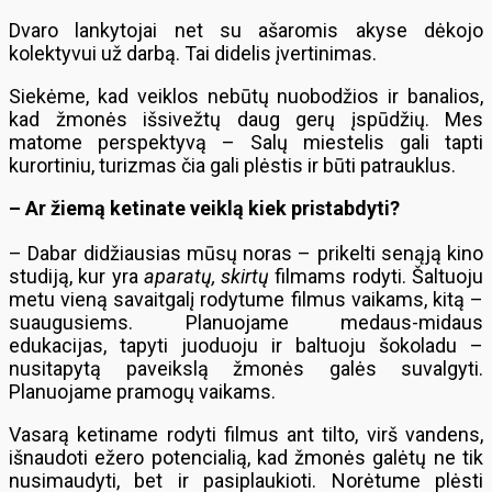
Dvaro lankytojai net su ašaromis akyse dėkojo
kolektyvui už darbą. Tai didelis įvertinimas.
Siekėme, kad veiklos nebūtų nuobodžios ir banalios,
kad žmonės išsivežtų daug gerų įspūdžių. Mes
matome perspektyvą – Salų miestelis gali tapti
kurortiniu, turizmas čia gali plėstis ir būti patrauklus.
– Ar žiemą ketinate veiklą kiek pristabdyti?
– Dabar didžiausias mūsų noras – prikelti senąją kino
studiją, kur yra
aparatų, skirtų
filmams rodyti. Šaltuoju
metu vieną savaitgalį rodytume filmus vaikams, kitą –
suaugusiems. Planuojame medaus-midaus
edukacijas, tapyti juoduoju ir baltuoju šokoladu –
nusitapytą paveikslą žmonės galės suvalgyti.
Planuojame pramogų vaikams.
Vasarą ketiname rodyti filmus ant tilto, virš vandens,
išnaudoti ežero potencialią, kad žmonės galėtų ne tik
nusimaudyti, bet ir pasiplaukioti. Norėtume plėsti