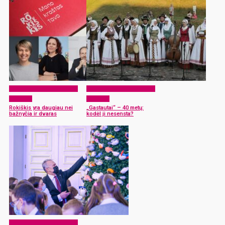
Rokiškio tapatybės ženklai
Rokiškio tapatybės ženklai
šiandien
šiandien
Rokiškis yra daugiau nei
„Gastautai“ – 40 metų:
bažnyčia ir dvaras
kodėl ji nesensta?
Rokiškio tapatybės ženklai