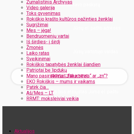
Žurnalistinis Archyvas
Užregistruokite savo paskyrą
Video galerija
Toks gyvenimas
Rokiškio krašto kultūros pažinties ženklai
Sugrįžimai
Jūsų el. pašto adresas
Mes – jėga!
Bendruomenių vartai
Iš širdies- į širdį
Žmonės
Jūsų vartotojo vardas
Laiko ratas
Sveikinimai
Rokiškio tapatybės ženklai šiandien
Patriotai be lipdukų
Mano pasirinkimai: „fake news“ ar „zn“?
EKO Rokiškis – mums ir vaikams
Patirk čia…
Jūsų slaptažodis bus atsiųstas Jums el. paštu
Aš/Mes – LT
RRMT: moksleiviai veikia
Atstatykite savo slaptažodį
Aktualijos