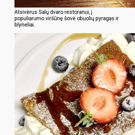
Atsivėrus Salų dvaro restoranui, į
populiarumo viršūnę šovė obuolių pyragas ir
blyneliai.