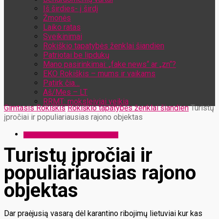
Iš širdies- į širdį
Žmonės
Laiko ratas
Sveikinimai
Rokiškio tapatybės ženklai šiandien
Patriotai be lipdukų
Mano pasirinkimai: „fake news“ ar „zn“?
EKO Rokiškis – mums ir vaikams
Patirk čia…
Aš/Mes – LT
RRMT: moksleiviai veikia
Gimtasis Rokiškis
Rokiškio tapatybės ženklai šiandien
Turistų
įpročiai ir populiariausias rajono objektas
Rokiškio tapatybės ženklai šiandien
Turistų įpročiai ir
populiariausias rajono
objektas
Dar praėjusią vasarą dėl karantino ribojimų lietuviai kur kas