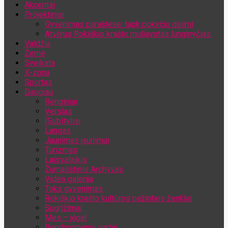
Akcentai
Jūsų el. pašto adresas
Projektiniai
Gyvenimas paraštėse: tapk pokyčio dalimi
Atvėrus Rokiškio krašto muliavotas lunginyčias
Valdžia
Žemė
Sveikata
X-zona
Sportas
Daugiau
Renginiai
Verslas
(Sub)tyliai
Langas
Jaunimas jaunimui
Turizmas
Laisvalaikis
Žurnalistinis Archyvas
Video galerija
Toks gyvenimas
Rokiškio krašto kultūros pažinties ženklai
Sugrįžimai
Mes – jėga!
Bendruomenių vartai