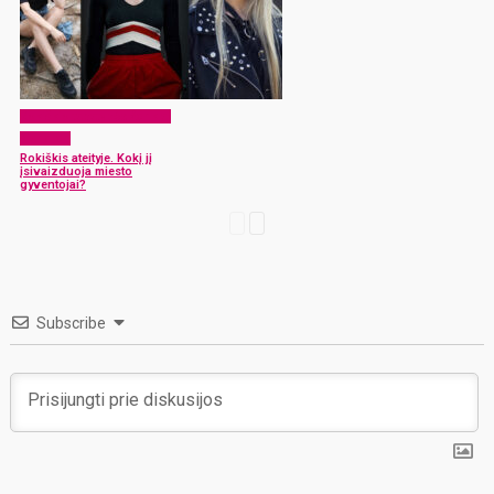
Rokiškio tapatybės ženklai
šiandien
Rokiškis ateityje. Kokį jį
įsivaizduoja miesto
gyventojai?
Subscribe