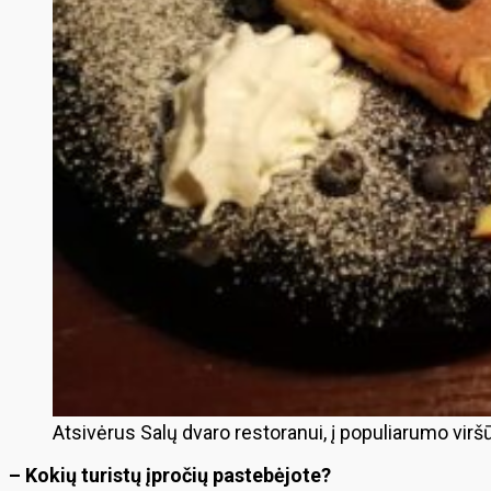
Atsivėrus Salų dvaro restoranui, į populiarumo viršū
– Kokių turistų įpročių pastebėjote?