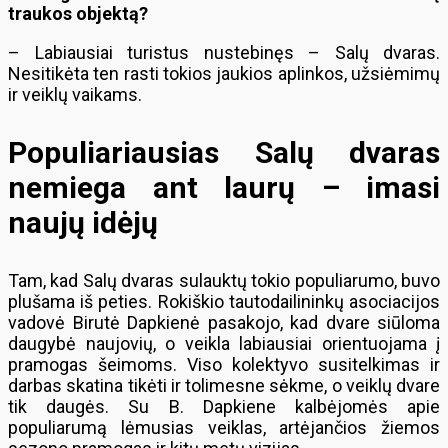
traukos objektą?
– Labiausiai turistus nustebinęs – Salų dvaras.
Nesitikėta ten rasti tokios jaukios aplinkos, užsiėmimų
ir veiklų vaikams.
Populiariausias Salų dvaras
nemiega ant laurų – imasi
naujų idėjų
Tam, kad Salų dvaras sulauktų tokio populiarumo, buvo
plušama iš peties. Rokiškio tautodailininkų asociacijos
vadovė Birutė Dapkienė pasakojo, kad dvare siūloma
daugybė naujovių, o veikla labiausiai orientuojama į
pramogas šeimoms. Viso kolektyvo susitelkimas ir
darbas skatina tikėti ir tolimesne sėkme, o veiklų dvare
tik daugės. Su B. Dapkiene kalbėjomės apie
populiarumą lėmusias veiklas, artėjančios žiemos