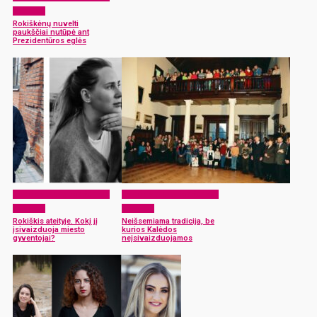
šiandien
Rokiškėnų nuvelti
paukščiai nutūpė ant
Prezidentūros eglės
Rokiškio tapatybės ženklai
Rokiškio tapatybės ženklai
šiandien
šiandien
Rokiškis ateityje. Kokį jį
Neišsemiama tradicija, be
įsivaizduoja miesto
kurios Kalėdos
gyventojai?
neįsivaizduojamos