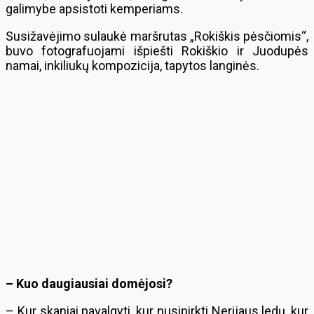
galimybe apsistoti kemperiams.
Susižavėjimo sulaukė maršrutas „Rokiškis pėsčiomis“,
buvo fotografuojami išpiešti Rokiškio ir Juodupės
namai, inkiliukų kompozicija, tapytos langinės.
– Kuo daugiausiai domėjosi?
– Kur skaniai pavalgyti, kur nusipirkti Nerijaus ledų, kur