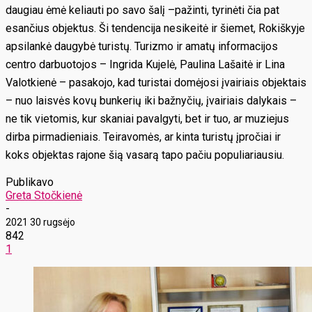
daugiau ėmė keliauti po savo šalį –pažinti, tyrinėti čia pat
esančius objektus. Ši tendencija nesikeitė ir šiemet, Rokiškyje
apsilankė daugybė turistų. Turizmo ir amatų informacijos
centro darbuotojos – Ingrida Kujelė, Paulina Lašaitė ir Lina
Valotkienė – pasakojo, kad turistai domėjosi įvairiais objektais
– nuo laisvės kovų bunkerių iki bažnyčių, įvairiais dalykais –
ne tik vietomis, kur skaniai pavalgyti, bet ir tuo, ar muziejus
dirba pirmadieniais. Teiravomės, ar kinta turistų įpročiai ir
koks objektas rajone šią vasarą tapo pačiu populiariausiu.
Publikavo
Greta Stočkienė
-
2021 30 rugsėjo
842
1