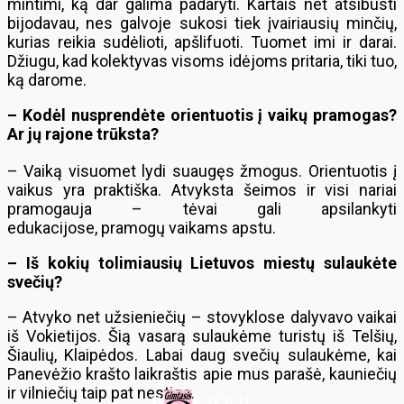
mintimi, ką dar galima padaryti. Kartais net atsibusti
bijodavau, nes galvoje sukosi tiek įvairiausių minčių,
kurias reikia sudėlioti, apšlifuoti. Tuomet imi ir darai.
Džiugu, kad kolektyvas visoms idėjoms pritaria, tiki tuo,
ką darome.
– Kodėl nusprendėte orientuotis į vaikų pramogas?
Ar jų rajone trūksta?
– Vaiką visuomet lydi suaugęs žmogus. Orientuotis į
vaikus yra praktiška. Atvyksta šeimos ir visi nariai
pramogauja – tėvai gali apsilankyti
edukacijose, pramogų vaikams apstu.
– Iš kokių tolimiausių Lietuvos miestų sulaukėte
svečių?
– Atvyko net užsieniečių – stovyklose dalyvavo vaikai
iš Vokietijos. Šią vasarą sulaukėme turistų iš Telšių,
Šiaulių, Klaipėdos. Labai daug svečių sulaukėme, kai
Panevėžio krašto laikraštis apie mus parašė, kauniečių
ir vilniečių taip pat nestigo.