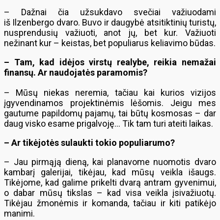
– Dažnai čia užsukdavo svečiai važiuodami
iš Ilzenbergo dvaro. Buvo ir daugybė atsitiktinių turistų,
nusprendusių važiuoti, anot jų, bet kur. Važiuoti
nežinant kur – keistas, bet populiarus keliavimo būdas.
– Tam, kad idėjos virstų realybe, reikia nemažai
finansų. Ar naudojatės paramomis?
– Mūsų niekas neremia, tačiau kai kurios vizijos
įgyvendinamos projektinėmis lėšomis. Jeigu mes
gautume papildomų pajamų, tai būtų kosmosas – dar
daug visko esame prigalvoję… Tik tam turi ateiti laikas.
– Ar tikėjotės sulaukti tokio populiarumo?
– Jau pirmąją dieną, kai planavome nuomotis dvaro
kambarį galerijai, tikėjau, kad mūsų veikla išaugs.
Tikėjome, kad galime prikelti dvarą antram gyvenimui,
o dabar mūsų tikslas – kad visa veikla įsivažiuotų.
Tikėjau žmonėmis ir komanda, tačiau ir kiti patikėjo
manimi.