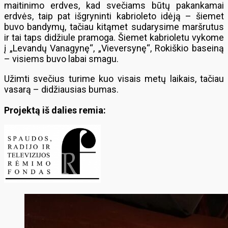
maitinimo erdves, kad svečiams būtų pakankamai
erdvės, taip pat išgryninti kabrioleto idėją – šiemet
buvo bandymų, tačiau kitąmet sudarysime maršrutus
ir tai taps didžiule pramoga. Šiemet kabrioletu vykome
į „Levandų Vanagynę“, „Vieversynę“, Rokiškio baseiną
– visiems buvo labai smagu.
Užimti svečius turime kuo visais metų laikais, tačiau
vasarą – didžiausias bumas.
Projektą iš dalies remia: