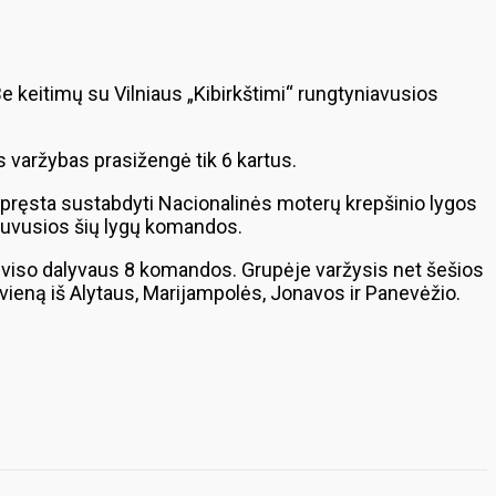
Be keitimų su Vilniaus „Kibirkštimi“ rungtyniavusios
as varžybas prasižengė tik 6 kartus.
pręsta sustabdyti Nacionalinės moterų krepšinio lygos
 buvusios šių lygų komandos.
iš viso dalyvaus 8 komandos. Grupėje varžysis net šešios
 vieną iš Alytaus, Marijampolės, Jonavos ir Panevėžio.