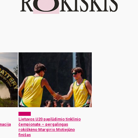
Sportas
Lietuvos U20 paplūdimio tinklinio
macija
čempionate – pergalingas
rokiškėno Margirio Motiejūno
finišas