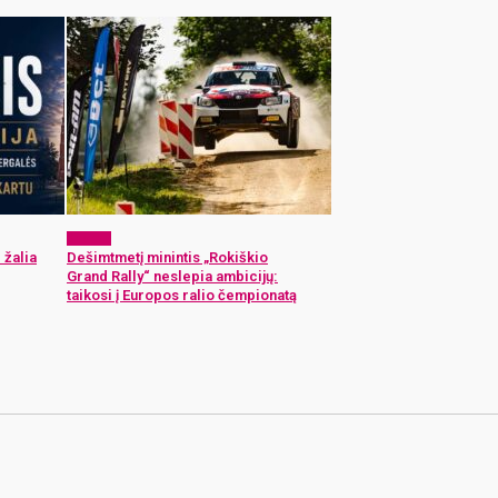
Sportas
 žalia
Dešimtmetį minintis „Rokiškio
Grand Rally“ neslepia ambicijų:
taikosi į Europos ralio čempionatą