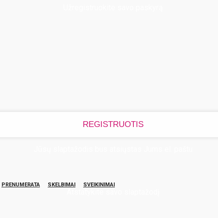
Užregistruokite savo paskyrą
Jūsų slaptažodis bus atsiųstas Jums el. paštu
PRENUMERATA
SKELBIMAI
SVEIKINIMAI
Atstatykite savo slaptažodį