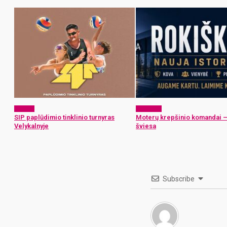
Sportas
Aktualijos
SIP paplūdimio tinklinio turnyras
Moterų krepšinio komandai –
Velykalnyje
šviesa
Subscribe