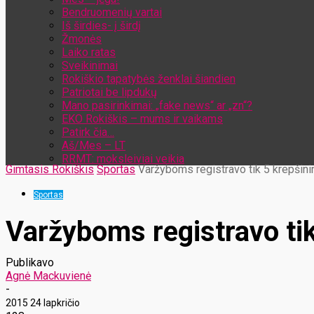
Bendruomenių vartai
Iš širdies- į širdį
Žmonės
Laiko ratas
Sveikinimai
Rokiškio tapatybės ženklai šiandien
Patriotai be lipdukų
Mano pasirinkimai: „fake news“ ar „zn“?
EKO Rokiškis – mums ir vaikams
Patirk čia…
Aš/Mes – LT
RRMT: moksleiviai veikia
Gimtasis Rokiškis
Sportas
Varžyboms registravo tik 5 krepšini
Sportas
Varžyboms registravo tik
Publikavo
Agnė Mackuvienė
-
2015 24 lapkričio