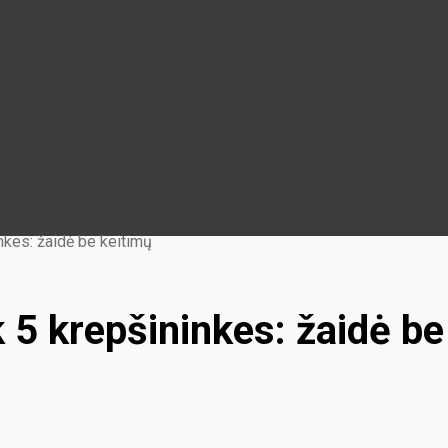
nkes: žaidė be keitimų
 5 krepšininkes: žaidė be