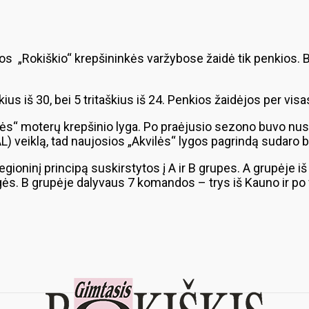
čios „Rokiškio“ krepšininkės varžybose žaidė tik penkios. 
ius iš 30, bei 5 tritaškius iš 24. Penkios žaidėjos per vis
ės“ moterų krepšinio lyga. Po praėjusio sezono buvo nus
L) veiklą, tad naujosios „Akvilės“ lygos pagrindą sudaro
ioninį principą suskirstytos į A ir B grupes. A grupėje 
ergės. B grupėje dalyvaus 7 komandos – trys iš Kauno ir po