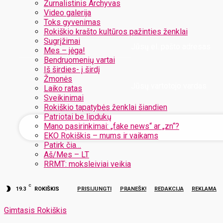
Žurnalistinis Archyvas
Video galerija
Toks gyvenimas
Rokiškio krašto kultūros pažinties ženklai
Sugrįžimai
Jūsų el. pašto adresas
Mes – jėga!
Bendruomenių vartai
Iš širdies- į širdį
Žmonės
Jūsų vartotojo vardas
Laiko ratas
Sveikinimai
Rokiškio tapatybės ženklai šiandien
Patriotai be lipdukų
Mano pasirinkimai: „fake news“ ar „zn“?
EKO Rokiškis – mums ir vaikams
Patirk čia…
Aš/Mes – LT
RRMT: moksleiviai veikia
C
19.3
ROKIŠKIS
PRISIJUNGTI
PRANEŠK!
REDAKCIJA
REKLAMA
Gimtasis Rokiškis