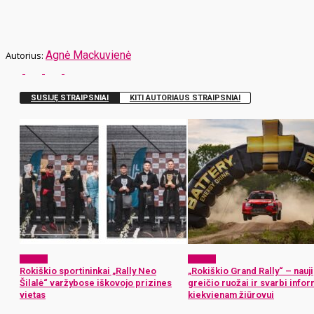
Agnė Mackuvienė
SUSIJĘ STRAIPSNIAI
KITI AUTORIAUS STRAIPSNIAI
Sportas
Sportas
Rokiškio sportininkai „Rally Neo
„Rokiškio Grand Rally“ – nauji
Šilalė“ varžybose iškovojo prizines
greičio ruožai ir svarbi infor
vietas
kiekvienam žiūrovui