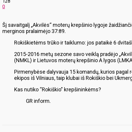
128
0
Šį savaitgalį „Akvilės“ moterų krepšinio lygoje žaidžian
merginos pralaimėjo 37:89.
Rokiškietėms trūko ir taiklumo: jos pataikė 6 dvitašk
2015-2016 metų sezone savo veiklą pradėjo „Akvil
(NMKL) ir Lietuvos moterų krepšinio A lygos (LMKA
Pirmenybėse dalyvauja 15 komandų, kurios pagal reg
ekipos iš Vilniaus, taip klubai iš Rokiškio bei Ukm
Kas nutiko “Rokiškio” krepšininkėms?
GR inform.