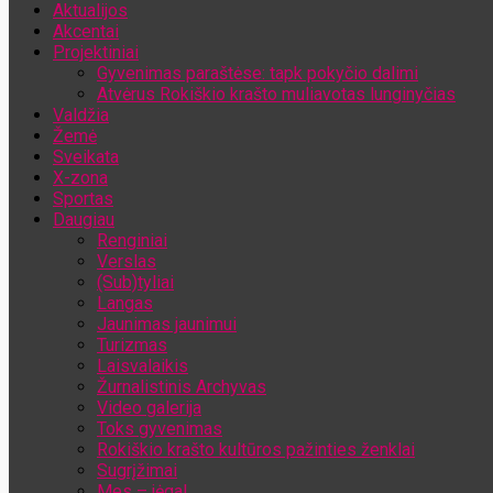
Aktualijos
Jūsų el. pašto adresas
Akcentai
Projektiniai
Gyvenimas paraštėse: tapk pokyčio dalimi
Atvėrus Rokiškio krašto muliavotas lunginyčias
Valdžia
Žemė
Sveikata
X-zona
Sportas
Daugiau
Renginiai
Verslas
(Sub)tyliai
Langas
Jaunimas jaunimui
Turizmas
Laisvalaikis
Žurnalistinis Archyvas
Video galerija
Toks gyvenimas
Rokiškio krašto kultūros pažinties ženklai
Sugrįžimai
Mes – jėga!