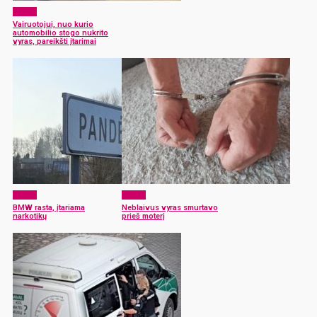
x-zona
Vairuotojui, nuo kurio
automobilio stogo nukrito
vyras, pareikšti įtarimai
x-zona
x-zona
BMW rasta, įtariama
Neblaivus vyras smurtavo
narkotikų
prieš moterį