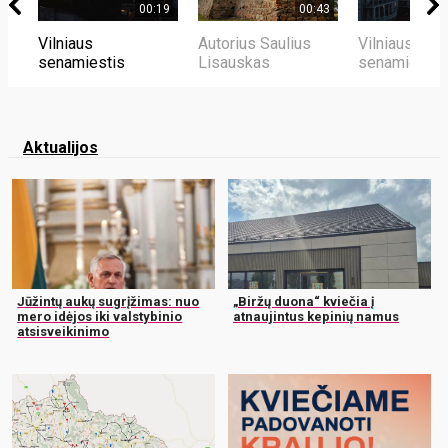
00:19
00:43
Vilniaus
Autorius Saulius
Vilniaus
senamiestis
Lisauskas
senamiestis
Aktualijos
Jūžintų aukų sugrįžimas: nuo
„Biržų duona“ kviečia į
mero idėjos iki valstybinio
atnaujintus kepinių namus
atsisveikinimo