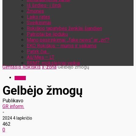
Iš širdies- į širdį
Žmonės
Laiko ratas
Sveikinimai
Rokiškio tapatybės ženklai šiandien
Patriotai be lipdukų
Mano pasirinkimai: „fake news“ ar „zn“?
EKO Rokiškis – mums ir vaikams
Patirk čia…
Aš/Mes – LT
RRMT: moksleiviai veikia
Gimtasis Rokiškis
x-zona
Gelbėjo žmogų
x-zona
Gelbėjo žmogų
Publikavo
GR inform.
-
2024 4 lapkričio
462
0