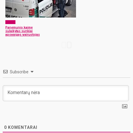
x-zona
Panemunio kaime
sulaikytas sunkiai
apsvaigęs vairuotojas
Subscribe
0
KOMENTARAI