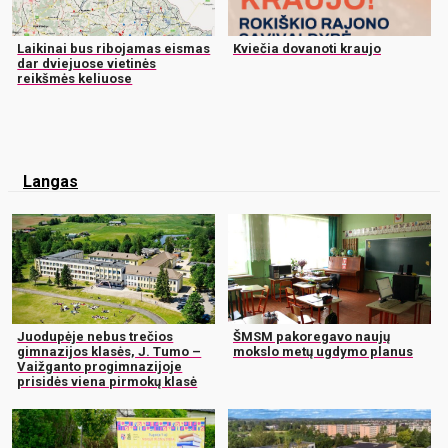
Laikinai bus ribojamas eismas
Kviečia dovanoti kraujo
dar dviejuose vietinės
reikšmės keliuose
Langas
Juodupėje nebus trečios
ŠMSM pakoregavo naujų
gimnazijos klasės, J. Tumo –
mokslo metų ugdymo planus
Vaižganto progimnazijoje
prisidės viena pirmokų klasė