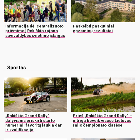
Informacija dėl centralizuoto
Paskelbti paskutiniai
priėmimo į Rokiškio rajono
egzaminų rezultatai
savivaldybės švietimo įstaigas
Sportas
„Rokiškio Grand Rally“
Prieš „Rokiškio Grand Rally“ –
dalyviams priskirti starto
intriga beveik visose Lietuvos
numeriai: favoritų laukia dar
ralio čempionato klasėse
ir kvalifikacija