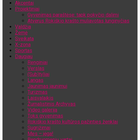
Akcentai
Jūsų el. pašto adresas
Projektiniai
Gyvenimas paraštėse: tapk pokyčio dalimi
Atvėrus Rokiškio krašto muliavotas lunginyčias
Valdžia
Žemė
Sveikata
X-zona
Sportas
Daugiau
Renginiai
Verslas
(Sub)tyliai
Langas
Jaunimas jaunimui
Turizmas
Laisvalaikis
Žurnalistinis Archyvas
Video galerija
Toks gyvenimas
Rokiškio krašto kultūros pažinties ženklai
Sugrįžimai
Mes – jėga!
Bendruomenių vartai