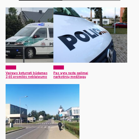
x-zona
x-zona
Vairavo keturratį būdamas
Pas vyrą rasta galimai
2,65 promilės neblaivumo
narkotinių medžiagų