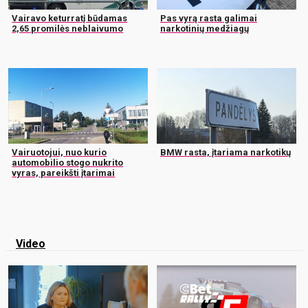
Vairavo keturratį būdamas
Pas vyrą rasta galimai
2,65 promilės neblaivumo
narkotinių medžiagų
Vairuotojui, nuo kurio
BMW rasta, įtariama narkotikų
automobilio stogo nukrito
vyras, pareikšti įtarimai
Video