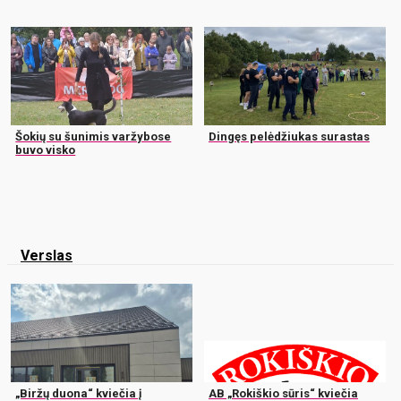
Šokių su šunimis varžybose
Dingęs pelėdžiukas surastas
buvo visko
Verslas
„Biržų duona“ kviečia į
AB „Rokiškio sūris“ kviečia