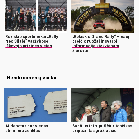
Rokiškio sportininkai „Rally
„Rokiškio Grand Rally“ – nauji
Neo Šilalė“ varžybose
greičio ruožai ir svarbi
iškovojo prizines vietas
informacija kiekvienam
žiūrovui
Bendruomenių vartai
Atidengtas dar vienas
Subtilus ir truputį čiurlioniškas
atminimo ženklas
pripažintas gražiausiu