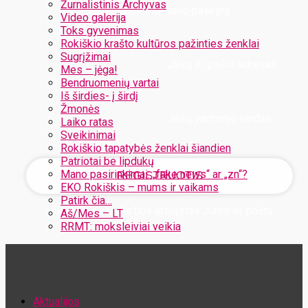
Žurnalistinis Archyvas
Užregistruokite savo paskyrą
Video galerija
Toks gyvenimas
Rokiškio krašto kultūros pažinties ženklai
Sugrįžimai
Jūsų el. pašto adresas
Mes – jėga!
Bendruomenių vartai
Iš širdies- į širdį
Žmonės
Jūsų vartotojo vardas
Laiko ratas
Sveikinimai
Rokiškio tapatybės ženklai šiandien
Patriotai be lipdukų
Mano pasirinkimai: „fake news“ ar „zn“?
EKO Rokiškis – mums ir vaikams
Patirk čia…
Jūsų slaptažodis bus atsiųstas Jums el. paštu
Aš/Mes – LT
RRMT: moksleiviai veikia
Atstatykite savo slaptažodį
Aktualijos