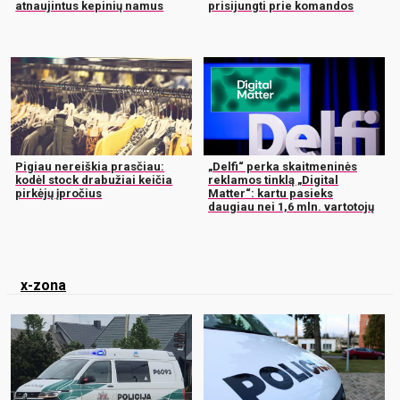
atnaujintus kepinių namus
prisijungti prie komandos
Pigiau nereiškia prasčiau:
„Delfi“ perka skaitmeninės
kodėl stock drabužiai keičia
reklamos tinklą „Digital
pirkėjų įpročius
Matter“: kartu pasieks
daugiau nei 1,6 mln. vartotojų
x-zona