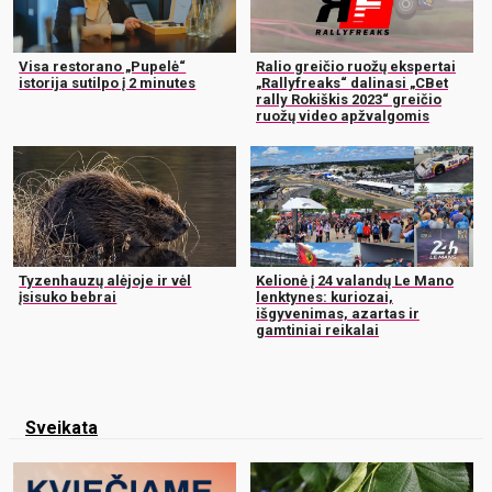
Visa restorano „Pupelė“
Ralio greičio ruožų ekspertai
istorija sutilpo į 2 minutes
„Rallyfreaks“ dalinasi „CBet
rally Rokiškis 2023“ greičio
ruožų video apžvalgomis
Tyzenhauzų alėjoje ir vėl
Kelionė į 24 valandų Le Mano
įsisuko bebrai
lenktynes: kuriozai,
išgyvenimas, azartas ir
gamtiniai reikalai
Sveikata