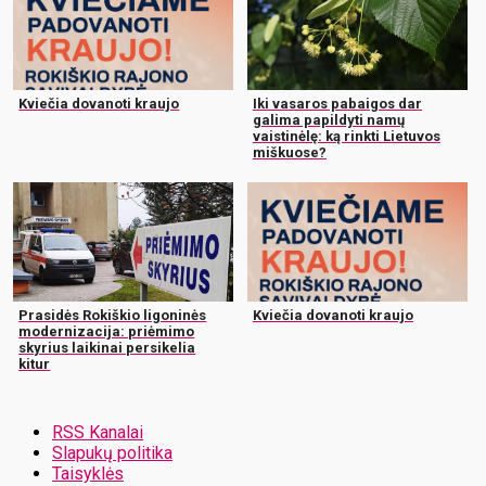
Kviečia dovanoti kraujo
Iki vasaros pabaigos dar
galima papildyti namų
vaistinėlę: ką rinkti Lietuvos
miškuose?
Prasidės Rokiškio ligoninės
Kviečia dovanoti kraujo
modernizacija: priėmimo
skyrius laikinai persikelia
kitur
RSS Kanalai
Slapukų politika
Taisyklės