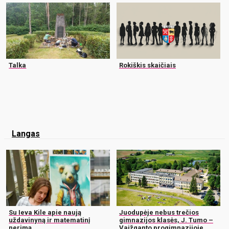
Talka
Rokiškis skaičiais
Langas
Su Ieva Kile apie naują
Juodupėje nebus trečios
uždavinyną ir matematinį
gimnazijos klasės, J. Tumo –
nerimą
Vaižganto progimnazijoje