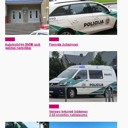
x-zona
x-zona
Automobilyje BMW rasti
Pavogta žoliapjovė
galimai narkotikai
x-zona
Vairavo keturratį būdamas
2,65 promilės neblaivumo