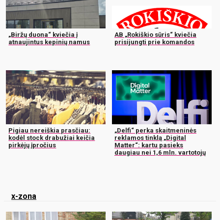
„Biržų duona“ kviečia į
AB „Rokiškio sūris“ kviečia
atnaujintus kepinių namus
prisijungti prie komandos
Pigiau nereiškia prasčiau:
„Delfi“ perka skaitmeninės
kodėl stock drabužiai keičia
reklamos tinklą „Digital
pirkėjų įpročius
Matter“: kartu pasieks
daugiau nei 1,6 mln. vartotojų
x-zona