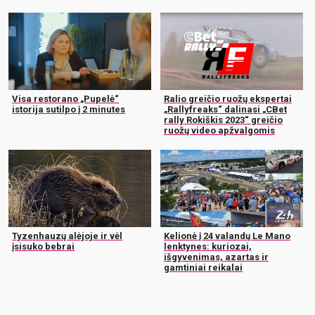
Visa restorano „Pupelė“
Ralio greičio ruožų ekspertai
istorija sutilpo į 2 minutes
„Rallyfreaks“ dalinasi „CBet
rally Rokiškis 2023“ greičio
ruožų video apžvalgomis
Tyzenhauzų alėjoje ir vėl
Kelionė į 24 valandų Le Mano
įsisuko bebrai
lenktynes: kuriozai,
išgyvenimas, azartas ir
gamtiniai reikalai