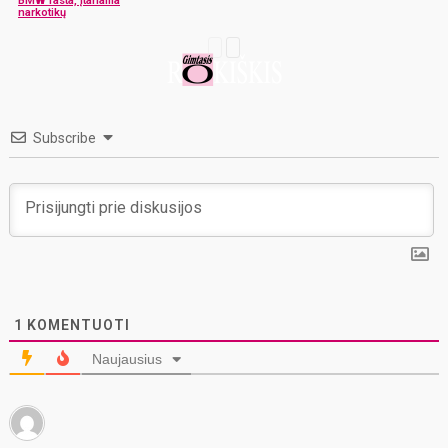
BMW rasta, įtariama
narkotikų
Subscribe
1
KOMENTUOTI
Naujausius