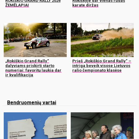
ROKIŠKIO GRAND RALLY 2026
Rokiškyje dar vienas rudas
ŽEMĖLAPIAI
karate diržas
„Rokiškio Grand Rally“
Prieš „Rokiškio Grand Rally“ –
dalyviams priskirti starto
intriga beveik visose Lietuvos
numeriai: favoritų laukia dar
ralio čempionato klasėse
ir kvalifikacija
Bendruomenių vartai