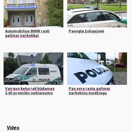
Automobilyje BMW rasti
Pavogta žoliapjovė
galimai narkotikai
Vairavo keturratį būdamas
Pas vyrą rasta galimai
2,65 promilės neblaivumo
narkotinių medžiagų
Video