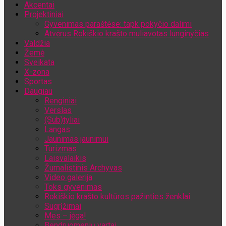
Akcentai
Jūsų el. pašto adresas
Projektiniai
Gyvenimas paraštėse: tapk pokyčio dalimi
Atvėrus Rokiškio krašto muliavotas lunginyčias
Valdžia
Žemė
Sveikata
X-zona
Sportas
Daugiau
Renginiai
Verslas
(Sub)tyliai
Langas
Jaunimas jaunimui
Turizmas
Laisvalaikis
Žurnalistinis Archyvas
Video galerija
Toks gyvenimas
Rokiškio krašto kultūros pažinties ženklai
Sugrįžimai
Mes – jėga!
Bendruomenių vartai