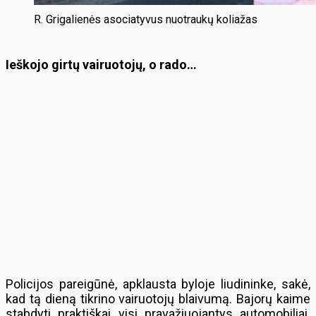
R. Grigalienės asociatyvus nuotraukų koliažas
Ieškojo girtų vairuotojų, o rado…
Policijos pareigūnė, apklausta byloje liudininke, sakė,
kad tą dieną tikrino vairuotojų blaivumą. Bajorų kaime
stabdyti praktiškai visi pravažiuojantys automobiliai.