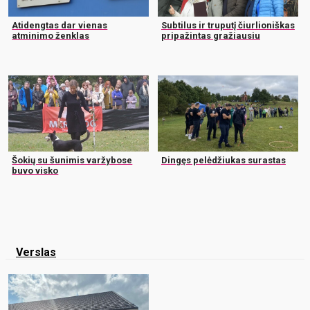
Atidengtas dar vienas
Subtilus ir truputį čiurlioniškas
atminimo ženklas
pripažintas gražiausiu
Šokių su šunimis varžybose
Dingęs pelėdžiukas surastas
buvo visko
Verslas