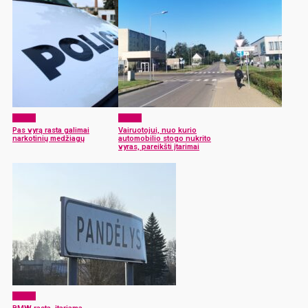
x-zona
x-zona
Pas vyrą rasta galimai
Vairuotojui, nuo kurio
narkotinių medžiagų
automobilio stogo nukrito
vyras, pareikšti įtarimai
x-zona