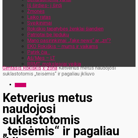
Iš širdies- į širdį
Žmonės
Laiko ratas
Sveikinimai
Rokiškio tapatybės ženklai šiandien
Patriotai be lipdukų
Mano pasirinkimai: „fake news“ ar „zn“?
EKO Rokiškis – mums ir vaikams
Patirk čia…
Aš/Mes – LT
RRMT: moksleiviai veikia
Gimtasis Rokiškis
x-zona
Ketverius metus naudojosi
suklastotomis „teisėmis“ ir pagaliau įkliuvo
x-zona
Ketverius metus
naudojosi
suklastotomis
„teisėmis“ ir pagaliau