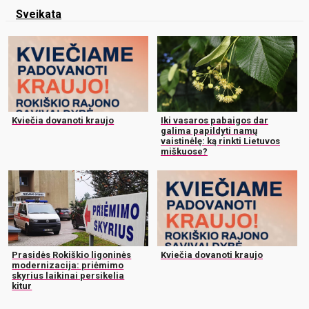
Sveikata
Kviečia dovanoti kraujo
Iki vasaros pabaigos dar
galima papildyti namų
vaistinėlę: ką rinkti Lietuvos
miškuose?
Prasidės Rokiškio ligoninės
Kviečia dovanoti kraujo
modernizacija: priėmimo
skyrius laikinai persikelia
kitur