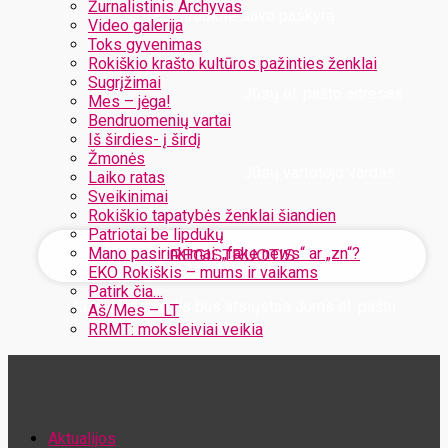
Žurnalistinis Archyvas
Užregistruokite savo paskyrą
Video galerija
Toks gyvenimas
Rokiškio krašto kultūros pažinties ženklai
Sugrįžimai
Jūsų el. pašto adresas
Mes – jėga!
Bendruomenių vartai
Iš širdies- į širdį
Žmonės
Jūsų vartotojo vardas
Laiko ratas
Sveikinimai
Rokiškio tapatybės ženklai šiandien
Patriotai be lipdukų
Mano pasirinkimai: „fake news“ ar „zn“?
EKO Rokiškis – mums ir vaikams
Patirk čia…
Jūsų slaptažodis bus atsiųstas Jums el. paštu
Aš/Mes – LT
RRMT: moksleiviai veikia
Atstatykite savo slaptažodį
Aktualijos