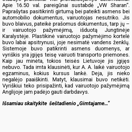
Apie 16.50 val. pareigūnai sustabdė „VW Sharan“.
Paprašytas pasitikrinti girtumą bei pateikti asmens bei
automobilio dokumentus, vairuotojas nesutriko. Jis
buvo blaivus, pateikė prašomus dokumentus, tarp jų –
ir vairuotojo pažymėjimą, išduotą Jungtinėje
Karalystėje. Plastikinė vairuotojo pažymėjimo kortelė
buvo labai apsitrynusi, joje nesimatė vandens ženklų.
Sistemoje buvo patikrinti asmens duomenys, ar
vyriškis yra įgijęs teisę vairuoti transporto priemones.
Kaip jau minėta, tokios teisės Lietuvoje jis įgijęs
nebuvo. Tada imta klausinėti, kur A. A. laikė vairuotojo
egzaminus, kokius kursus lankė. Deja, jis nieko
negalėjo paaiškinti. Matyt, klausimai buvo netikėti.
Vyriškiui teko prisipažinti, kad vairuotojo pažymėjimą
Anglijoje jam padėjo gauti darbdavys.
Išsamiau skaitykite šeštadienio „Gimtajame…“