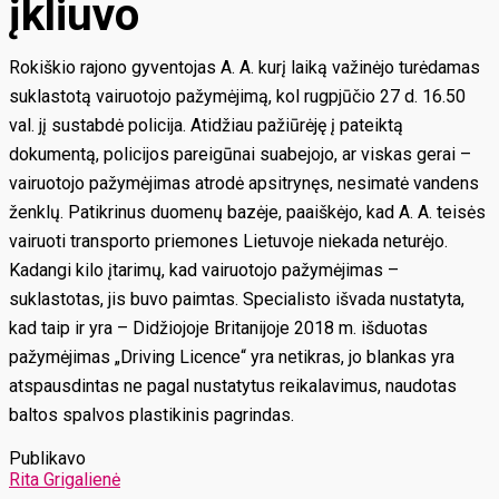
įkliuvo
Rokiškio rajono gyventojas A. A. kurį laiką važinėjo turėdamas
suklastotą vairuotojo pažymėjimą, kol rugpjūčio 27 d. 16.50
val. jį sustabdė policija. Atidžiau pažiūrėję į pateiktą
dokumentą, policijos pareigūnai suabejojo, ar viskas gerai –
vairuotojo pažymėjimas atrodė apsitrynęs, nesimatė vandens
ženklų. Patikrinus duomenų bazėje, paaiškėjo, kad A. A. teisės
vairuoti transporto priemones Lietuvoje niekada neturėjo.
Kadangi kilo įtarimų, kad vairuotojo pažymėjimas –
suklastotas, jis buvo paimtas. Specialisto išvada nustatyta,
kad taip ir yra – Didžiojoje Britanijoje 2018 m. išduotas
pažymėjimas „Driving Licence“ yra netikras, jo blankas yra
atspausdintas ne pagal nustatytus reikalavimus, naudotas
baltos spalvos plastikinis pagrindas.
Publikavo
Rita Grigalienė