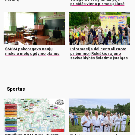
prisidės viena pirmokų klasė
ŠMSM pakoregavo naujų
Informacija dėl centralizuoto
mokslo metų ugdymo planus
priėmimo į Rokiškio rajono
savivaldybės švietimo įstaigas
Sportas