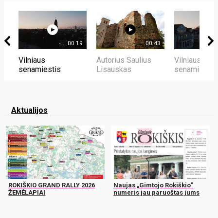
00:19
00:43
Vilniaus
Autorius Saulius
Vilniaus
senamiestis
Lisauskas
senamiestis
Aktualijos
ROKIŠKIO GRAND RALLY 2026
Naujas „Gimtojo Rokiškio“
ŽEMĖLAPIAI
numeris jau paruoštas jums