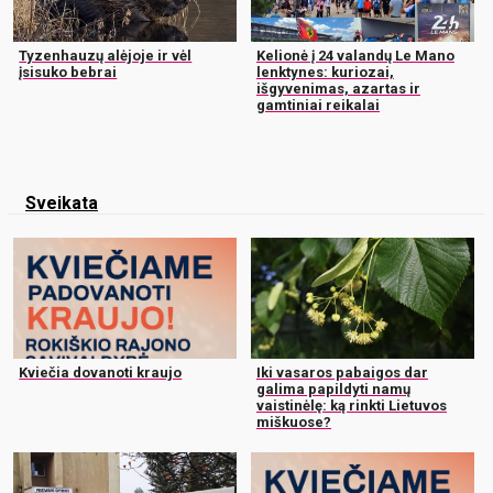
Tyzenhauzų alėjoje ir vėl
Kelionė į 24 valandų Le Mano
įsisuko bebrai
lenktynes: kuriozai,
išgyvenimas, azartas ir
gamtiniai reikalai
Sveikata
Kviečia dovanoti kraujo
Iki vasaros pabaigos dar
galima papildyti namų
vaistinėlę: ką rinkti Lietuvos
miškuose?