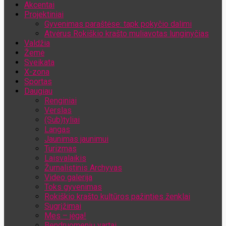
Akcentai
Jūsų el. pašto adresas
Projektiniai
Gyvenimas paraštėse: tapk pokyčio dalimi
Atvėrus Rokiškio krašto muliavotas lunginyčias
Valdžia
Žemė
Sveikata
X-zona
Sportas
Daugiau
Renginiai
Verslas
(Sub)tyliai
Langas
Jaunimas jaunimui
Turizmas
Laisvalaikis
Žurnalistinis Archyvas
Video galerija
Toks gyvenimas
Rokiškio krašto kultūros pažinties ženklai
Sugrįžimai
Mes – jėga!
Bendruomenių vartai