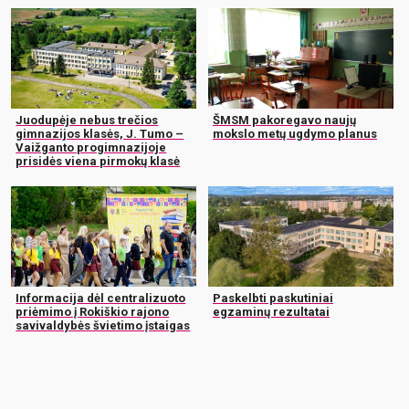
Juodupėje nebus trečios
ŠMSM pakoregavo naujų
gimnazijos klasės, J. Tumo –
mokslo metų ugdymo planus
Vaižganto progimnazijoje
prisidės viena pirmokų klasė
Informacija dėl centralizuoto
Paskelbti paskutiniai
priėmimo į Rokiškio rajono
egzaminų rezultatai
savivaldybės švietimo įstaigas