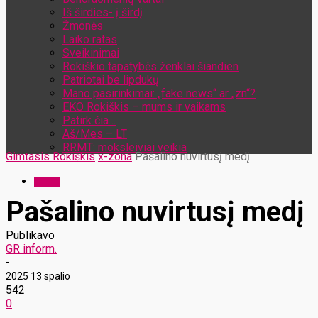
Iš širdies- į širdį
Žmonės
Laiko ratas
Sveikinimai
Rokiškio tapatybės ženklai šiandien
Patriotai be lipdukų
Mano pasirinkimai: „fake news“ ar „zn“?
EKO Rokiškis – mums ir vaikams
Patirk čia…
Aš/Mes – LT
RRMT: moksleiviai veikia
Gimtasis Rokiškis
x-zona
Pašalino nuvirtusį medį
x-zona
Pašalino nuvirtusį medį
Publikavo
GR inform.
-
2025 13 spalio
542
0