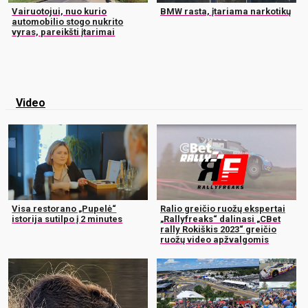
Vairuotojui, nuo kurio
BMW rasta, įtariama narkotikų
automobilio stogo nukrito
vyras, pareikšti įtarimai
Video
Visa restorano „Pupelė“
Ralio greičio ruožų ekspertai
istorija sutilpo į 2 minutes
„Rallyfreaks“ dalinasi „CBet
rally Rokiškis 2023“ greičio
ruožų video apžvalgomis