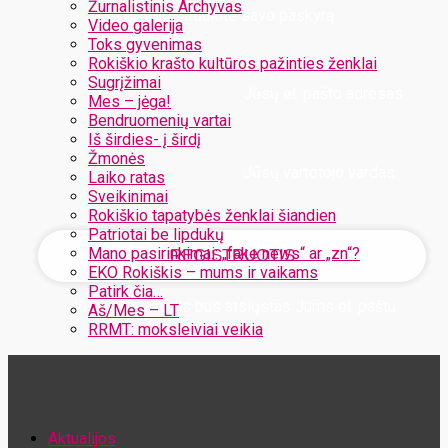
Žurnalistinis Archyvas
Užregistruokite savo paskyrą
Video galerija
Toks gyvenimas
Rokiškio krašto kultūros pažinties ženklai
Sugrįžimai
Jūsų el. pašto adresas
Mes – jėga!
Bendruomenių vartai
Iš širdies- į širdį
Žmonės
Jūsų vartotojo vardas
Laiko ratas
Sveikinimai
Rokiškio tapatybės ženklai šiandien
Patriotai be lipdukų
Mano pasirinkimai: „fake news“ ar „zn“?
EKO Rokiškis – mums ir vaikams
Patirk čia…
Jūsų slaptažodis bus atsiųstas Jums el. paštu
Aš/Mes – LT
RRMT: moksleiviai veikia
Atstatykite savo slaptažodį
Aktualijos