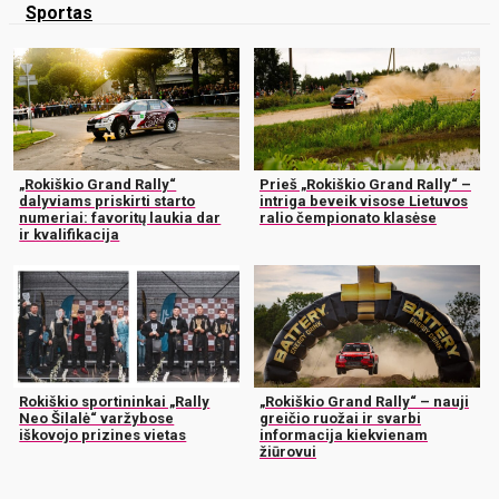
Sportas
„Rokiškio Grand Rally“
Prieš „Rokiškio Grand Rally“ –
dalyviams priskirti starto
intriga beveik visose Lietuvos
numeriai: favoritų laukia dar
ralio čempionato klasėse
ir kvalifikacija
Rokiškio sportininkai „Rally
„Rokiškio Grand Rally“ – nauji
Neo Šilalė“ varžybose
greičio ruožai ir svarbi
iškovojo prizines vietas
informacija kiekvienam
žiūrovui