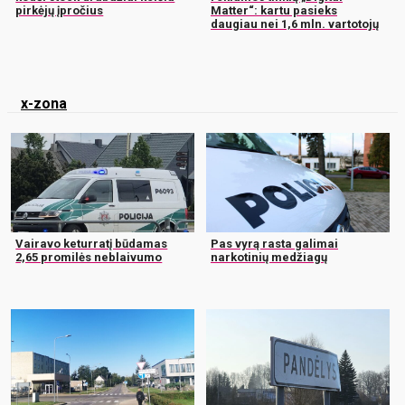
pirkėjų įpročius
Matter“: kartu pasieks
daugiau nei 1,6 mln. vartotojų
x-zona
Vairavo keturratį būdamas
Pas vyrą rasta galimai
2,65 promilės neblaivumo
narkotinių medžiagų