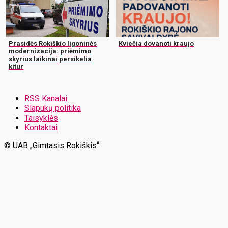
Prasidės Rokiškio ligoninės
Kviečia dovanoti kraujo
modernizacija: priėmimo
skyrius laikinai persikelia
kitur
RSS Kanalai
Slapukų politika
Taisyklės
Kontaktai
© UAB „Gimtasis Rokiškis“