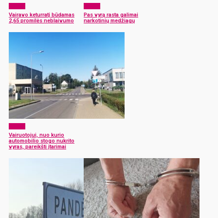
x-zona
x-zona
Vairavo keturratį būdamas
Pas vyrą rasta galimai
2,65 promilės neblaivumo
narkotinių medžiagų
x-zona
Vairuotojui, nuo kurio
automobilio stogo nukrito
vyras, pareikšti įtarimai