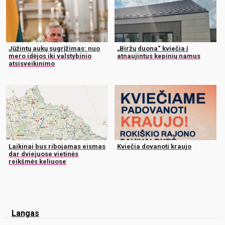
Jūžintų aukų sugrįžimas: nuo
„Biržų duona“ kviečia į
mero idėjos iki valstybinio
atnaujintus kepinių namus
atsisveikinimo
Laikinai bus ribojamas eismas
Kviečia dovanoti kraujo
dar dviejuose vietinės
reikšmės keliuose
Langas