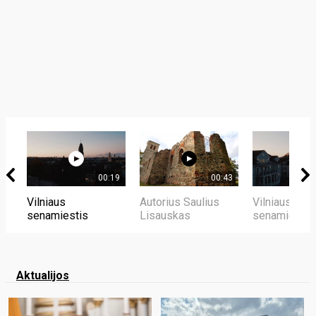
00:19
00:43
Vilniaus
Autorius Saulius
Vilniaus
senamiestis
Lisauskas
senamiestis
Aktualijos