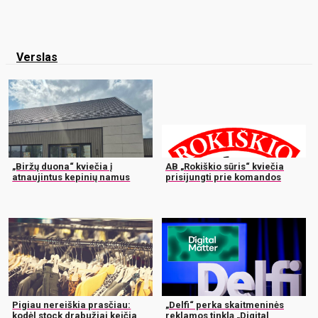
Verslas
„Biržų duona“ kviečia į
AB „Rokiškio sūris“ kviečia
atnaujintus kepinių namus
prisijungti prie komandos
Pigiau nereiškia prasčiau:
„Delfi“ perka skaitmeninės
kodėl stock drabužiai keičia
reklamos tinklą „Digital