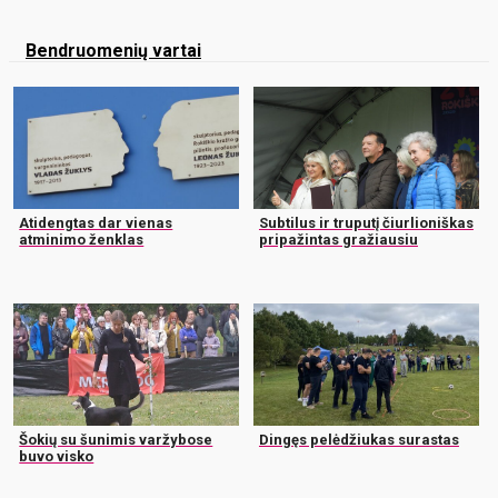
Bendruomenių vartai
Atidengtas dar vienas
Subtilus ir truputį čiurlioniškas
atminimo ženklas
pripažintas gražiausiu
Šokių su šunimis varžybose
Dingęs pelėdžiukas surastas
buvo visko