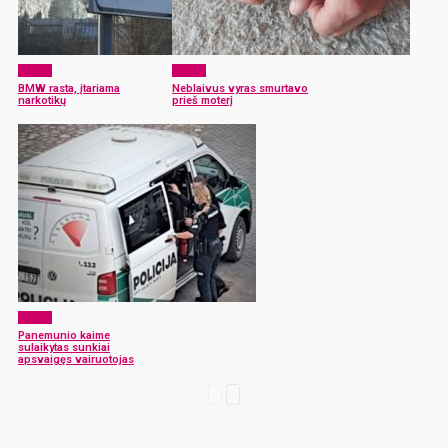
x-zona
x-zona
BMW rasta, įtariama
Neblaivus vyras smurtavo
narkotikų
prieš moterį
x-zona
Panemunio kaime
sulaikytas sunkiai
apsvaigęs vairuotojas