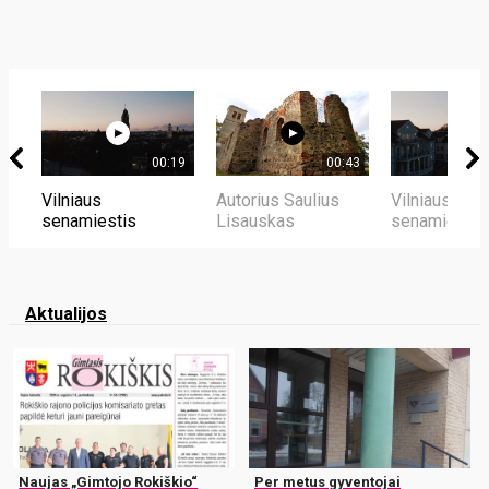
00:19
00:43
Vilniaus
Autorius Saulius
Vilniaus
senamiestis
Lisauskas
senamiestis
Aktualijos
Naujas „Gimtojo Rokiškio“
Per metus gyventojai