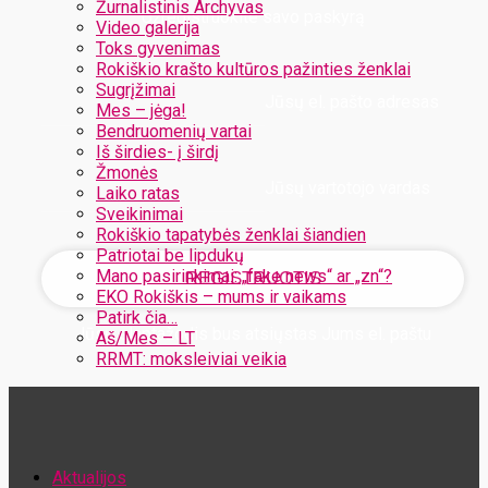
Žurnalistinis Archyvas
Užregistruokite savo paskyrą
Video galerija
Toks gyvenimas
Rokiškio krašto kultūros pažinties ženklai
Sugrįžimai
Jūsų el. pašto adresas
Mes – jėga!
Bendruomenių vartai
Iš širdies- į širdį
Žmonės
Jūsų vartotojo vardas
Laiko ratas
Sveikinimai
Rokiškio tapatybės ženklai šiandien
Patriotai be lipdukų
Mano pasirinkimai: „fake news“ ar „zn“?
EKO Rokiškis – mums ir vaikams
Patirk čia…
Jūsų slaptažodis bus atsiųstas Jums el. paštu
Aš/Mes – LT
RRMT: moksleiviai veikia
Atstatykite savo slaptažodį
Aktualijos