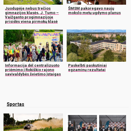
Juodupėje nebus trečios
ŠMSM pakoregavo naujų
gimnazijos klasės, J. Tumo –
mokslo metų ugdymo planus
Vaižganto progimnazijoje
prisidės viena pirmokų klasė
Informacija dėl centralizuoto
Paskelbti paskutiniai
priėmimo į Rokiškio rajono
egzaminų rezultatai
savivaldybės švietimo įstaigas
Sportas