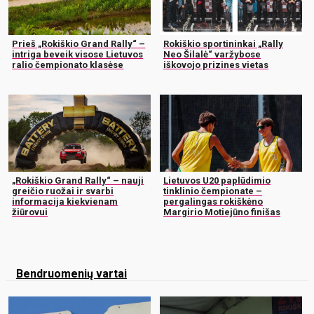
Prieš „Rokiškio Grand Rally“ –
Rokiškio sportininkai „Rally
intriga beveik visose Lietuvos
Neo Šilalė“ varžybose
ralio čempionato klasėse
iškovojo prizines vietas
„Rokiškio Grand Rally“ – nauji
Lietuvos U20 paplūdimio
greičio ruožai ir svarbi
tinklinio čempionate –
informacija kiekvienam
pergalingas rokiškėno
žiūrovui
Margirio Motiejūno finišas
Bendruomenių vartai