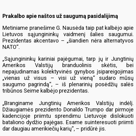
Prakalbo apie naštos už saugumą pasidalijimą
Metiniame pranešime G. Nausėda taip pat kalbėjo apie
Lietuvos sąjungininkų vaidmenį šalies saugumui.
Prezidentas akcentavo – „šiandien nėra alternatyvos
NATO“.
„Sąjungininkų kariniai pajėgumai, tarp jų ir Jungtinių
Amerikos Valstijų branduolinis skėtis, bei
nepajudinamas kolektyvinės gynybos įsipareigojimas
„vienas už visus – visi už vieną“ sudaro mūsų
saugumo pagrindą“, – iš plenarinių posėdžių salės
tribūnos Seime kalbėjo prezidentas.
„Branginame Jungtinių Amerikos Valstijų indėlį.
Džiaugiamės prezidento Donaldo Trumpo dar pirmoje
kadencijoje priimtu sprendimu Lietuvoje dislokuoti
bataliono dydžio pajėgas. Esame suinteresuoti priimti
dar daugiau amerikiečių karių“, – pridūrė jis.