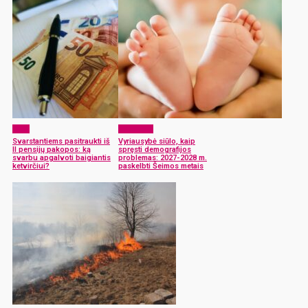
ELTA
Aktualijos
Svarstantiems pasitraukti iš
Vyriausybė siūlo, kaip
II pensijų pakopos: ką
spręsti demografijos
svarbu apgalvoti baigiantis
problemas: 2027-2028 m.
ketvirčiui?
paskelbti Šeimos metais