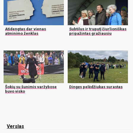
Atidengtas dar vienas
Subtilus ir truputį čiurlioniškas
atminimo ženklas
pripažintas gražiausiu
Šokių su šunimis varžybose
Dingęs pelėdžiukas surastas
buvo visko
Verslas