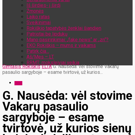
Iš širdies- į širdį
Žmonės
Laiko ratas
Sveikinimai
Rokiškio tapatybės ženklai šiandien
Patriotai be lipdukų
Mano pasirinkimai: „fake news“ ar „zn“?
EKO Rokiškis – mums ir vaikams
Patirk čia…
Aš/Mes – LT
RRMT: moksleiviai veikia
Gimtasis Rokiškis
ELTA
G. Nausėda: vėl stovime Vakarų
pasaulio sargyboje – esame tvirtovė, už kurios...
ELTA
G. Nausėda: vėl stovime
Vakarų pasaulio
sargyboje – esame
tvirtovė, už kurios sienų