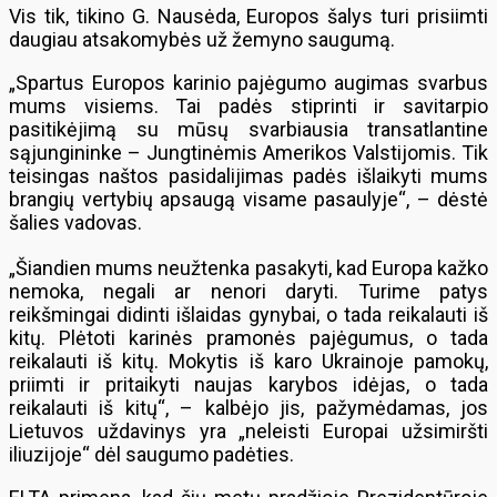
Vis tik, tikino G. Nausėda, Europos šalys turi prisiimti
daugiau atsakomybės už žemyno saugumą.
„Spartus Europos karinio pajėgumo augimas svarbus
mums visiems. Tai padės stiprinti ir savitarpio
pasitikėjimą su mūsų svarbiausia transatlantine
sąjungininke – Jungtinėmis Amerikos Valstijomis. Tik
teisingas naštos pasidalijimas padės išlaikyti mums
brangių vertybių apsaugą visame pasaulyje“, – dėstė
šalies vadovas.
„Šiandien mums neužtenka pasakyti, kad Europa kažko
nemoka, negali ar nenori daryti. Turime patys
reikšmingai didinti išlaidas gynybai, o tada reikalauti iš
kitų. Plėtoti karinės pramonės pajėgumus, o tada
reikalauti iš kitų. Mokytis iš karo Ukrainoje pamokų,
priimti ir pritaikyti naujas karybos idėjas, o tada
reikalauti iš kitų“, – kalbėjo jis, pažymėdamas, jos
Lietuvos uždavinys yra „neleisti Europai užsimiršti
iliuzijoje“ dėl saugumo padėties.