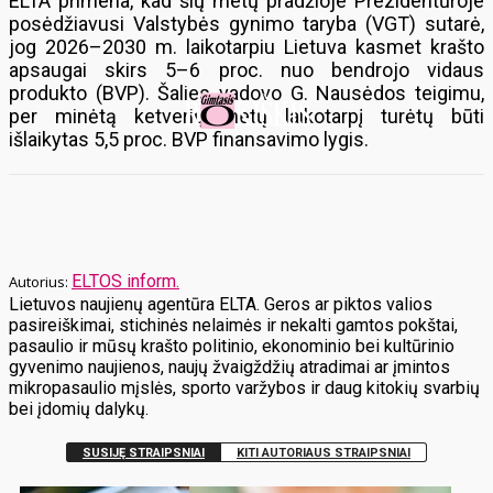
ELTA primena, kad šių metų pradžioje Prezidentūroje
posėdžiavusi Valstybės gynimo taryba (VGT) sutarė,
jog 2026–2030 m. laikotarpiu Lietuva kasmet krašto
apsaugai skirs 5–6 proc. nuo bendrojo vidaus
produkto (BVP). Šalies vadovo G. Nausėdos teigimu,
per minėtą ketverių metų laikotarpį turėtų būti
išlaikytas 5,5 proc. BVP finansavimo lygis.
ELTOS inform.
Lietuvos naujienų agentūra ELTA. Geros ar piktos valios
pasireiškimai, stichinės nelaimės ir nekalti gamtos pokštai,
pasaulio ir mūsų krašto politinio, ekonominio bei kultūrinio
gyvenimo naujienos, naujų žvaigždžių atradimai ar įmintos
mikropasaulio mįslės, sporto varžybos ir daug kitokių svarbių
bei įdomių dalykų.
SUSIJĘ STRAIPSNIAI
KITI AUTORIAUS STRAIPSNIAI