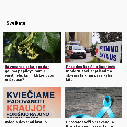
Sveikata
Iki vasaros pabaigos dar
Prasidės Rokiškio ligoninės
galima papildyti namų
modernizacija: priėmimo
vaistinėlę: ką rinkti Lietuvos
skyrius laikinai persikelia
miškuose?
kitur
Kviečia dovanoti kraujo
Prostatos vėžio prevencija
Rokiškio rajono vyrų tarpe