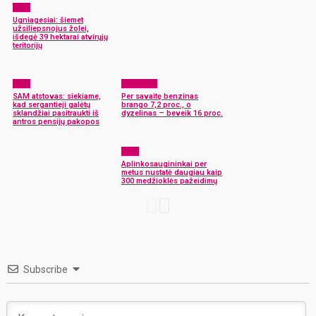
ELTA
Ugniagesiai: šiemet
užsiliepsnojus žolei,
išdegė 39 hektarai atvirųjų
teritorijų
ELTA
Aktualijos
SAM atstovas: siekiame,
Per savaitę benzinas
kad sergantieji galėtų
brango 7,2 proc., o
sklandžiai pasitraukti iš
dyzelinas – beveik 16 proc.
antros pensijų pakopos
ELTA
Aplinkosaugininkai per
metus nustatė daugiau kaip
300 medžioklės pažeidimų
Subscribe