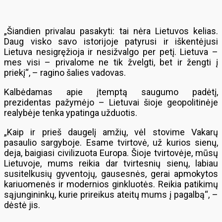
„Šiandien privalau pasakyti: tai nėra Lietuvos kelias.
Daug visko savo istorijoje patyrusi ir iškentėjusi
Lietuva nesigręžioja ir nesižvalgo per petį. Lietuva –
mes visi – privalome ne tik žvelgti, bet ir žengti į
priekį“, – ragino šalies vadovas.
Kalbėdamas apie įtemptą saugumo padėtį,
prezidentas pažymėjo – Lietuvai šioje geopolitinėje
realybėje tenka ypatinga užduotis.
„Kaip ir prieš daugelį amžių, vėl stovime Vakarų
pasaulio sargyboje. Esame tvirtovė, už kurios sienų,
deja, baigiasi civilizuota Europa. Šioje tvirtovėje, mūsų
Lietuvoje, mums reikia dar tvirtesnių sienų, labiau
susitelkusių gyventojų, gausesnės, gerai apmokytos
kariuomenės ir modernios ginkluotės. Reikia patikimų
sąjungininkų, kurie prireikus ateitų mums į pagalbą“, –
dėstė jis.