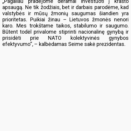
„Pagaliau pradėjome deramai investuoti į krašto
apsaugą. Ne tik žodžiais, bet ir darbais parodėme, kad
valstybės ir mūsų žmonių saugumas šiandien yra
prioritetas. Puikiai žinau – Lietuvos žmonės nenori
karo. Mes trokštame taikos, stabilumo ir saugumo.
Būtent todėl privalome stiprinti nacionalinę gynybą ir
prisidėti prie NATO kolektyvinės gynybos
efektyvumo“, – kalbėdamas Seime sakė prezidentas.