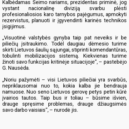
Kalbėdamas Seimo nariams, prezidentas priminė, jog
vystant nacionalinę diviziją svarbu plėsti
profesionaliosios karo tarnybos pajėgumus, apmokyti
rezervistus, planuoti ir įgyvendinti karinės technikos
įsigijimus.
„Visuotinė valstybės gynyba taip pat neveiks ir be
piliečių įsitraukimo. Todėl daugiau dėmesio turime
skirti Lietuvos šaulių sąjungai, stiprinti komendantūras,
tobulinti mobilizacijos sistemą. Kiekvienas turime
žinoti savo funkcijas kritinėje situacijoje“, – pastebėjo
G. Nausėda.
„Noriu pažymėti – visi Lietuvos piliečiai yra svarbūs,
nepriklausomai nuo to, kokia kalba jie bendrauja
namuose. Nuo seno Lietuvos gerovę petys petin kūrė
įvairios tautos. Taip bus ir toliau – būsime išvien,
drauge spręsime problemas, drauge džiaugsimės
savo darbo vaisiais“, – nurodė jis.