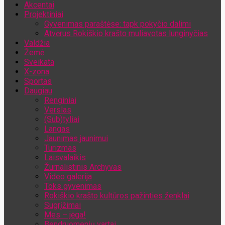
Akcentai
Jūsų el. pašto adresas
Projektiniai
Gyvenimas paraštėse: tapk pokyčio dalimi
Atvėrus Rokiškio krašto muliavotas lunginyčias
Valdžia
Žemė
Sveikata
X-zona
Sportas
Daugiau
Renginiai
Verslas
(Sub)tyliai
Langas
Jaunimas jaunimui
Turizmas
Laisvalaikis
Žurnalistinis Archyvas
Video galerija
Toks gyvenimas
Rokiškio krašto kultūros pažinties ženklai
Sugrįžimai
Mes – jėga!
Bendruomenių vartai