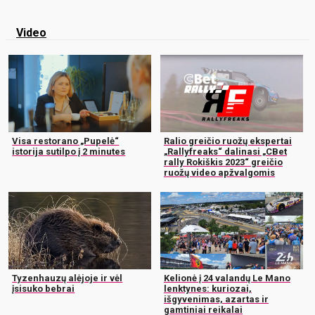
Video
Visa restorano „Pupelė“
Ralio greičio ruožų ekspertai
istorija sutilpo į 2 minutes
„Rallyfreaks“ dalinasi „CBet
rally Rokiškis 2023“ greičio
ruožų video apžvalgomis
Tyzenhauzų alėjoje ir vėl
Kelionė į 24 valandų Le Mano
įsisuko bebrai
lenktynes: kuriozai,
išgyvenimas, azartas ir
gamtiniai reikalai