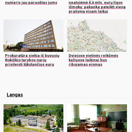
numeris jau paruoštas jums
neatsiėmė 4,6 mln. eurų ligos
išmokų: pakanka pateikti vieną
prašymą visam laikui
Prokuratūra siekia iš buvusių
Dviejose vietinės reikšmės
Rokiškio tarybos narių
keliuose laikinai bus
prisiteisti tūkstančius eurų
ribojamas eismas
Langas