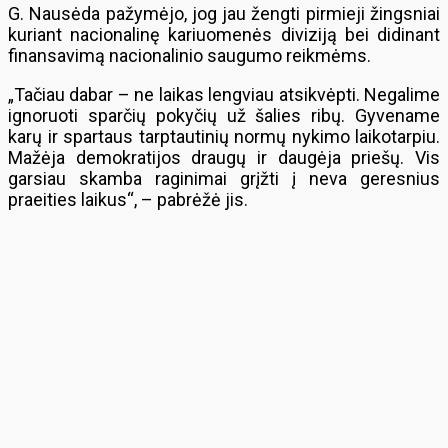
G. Nausėda pažymėjo, jog jau žengti pirmieji žingsniai
kuriant nacionalinę kariuomenės diviziją bei didinant
finansavimą nacionalinio saugumo reikmėms.
„Tačiau dabar – ne laikas lengviau atsikvėpti. Negalime
ignoruoti sparčių pokyčių už šalies ribų. Gyvename
karų ir spartaus tarptautinių normų nykimo laikotarpiu.
Mažėja demokratijos draugų ir daugėja priešų. Vis
garsiau skamba raginimai grįžti į neva geresnius
praeities laikus“, – pabrėžė jis.