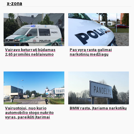
x-zona
Vairavo keturratį būdamas
Pas vyrą rasta galimai
2,65 promilės neblaivumo
narkotinių medžiagų
Vairuotojui, nuo kurio
BMW rasta, įtariama narkotikų
automobilio stogo nukrito
vyras, pareikšti įtarimai