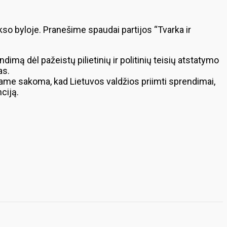
o byloje. Pranešime spaudai partijos “Tvarka ir
mą dėl pažeistų pilietinių ir politinių teisių atstatymo
as.
ame sakoma, kad Lietuvos valdžios priimti sprendimai,
ciją.