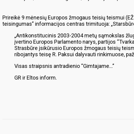
Prireikė 9 mėnesių Europos žmogaus teisių teismui (EŽT
teisingumas” informacijos centras trimituoja: „Starsbū
„Antikonstitucinis 2003-2004 metų sąmokslas žlugo.
įvertino Europos Parlamento narys, partijos “Tvark
Strasbūre įsikūrusio Europos žmogaus teisių teism
ribojantys teisę R. Paksui dalyvauti rinkimuose, pa
Visas straipsnis antradienio “Gimtajame…”
GR ir Eltos inform.