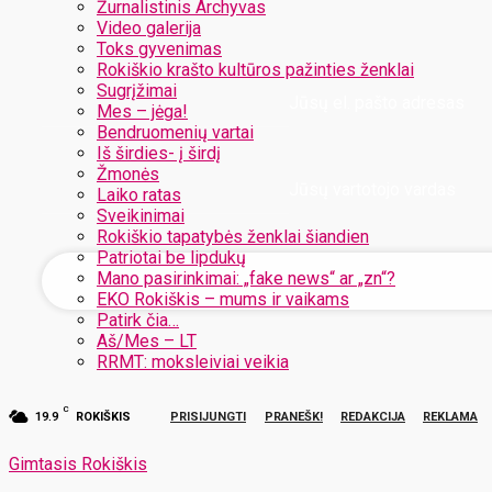
Žurnalistinis Archyvas
Video galerija
Toks gyvenimas
Rokiškio krašto kultūros pažinties ženklai
Sugrįžimai
Jūsų el. pašto adresas
Mes – jėga!
Bendruomenių vartai
Iš širdies- į širdį
Žmonės
Jūsų vartotojo vardas
Laiko ratas
Sveikinimai
Rokiškio tapatybės ženklai šiandien
Patriotai be lipdukų
Mano pasirinkimai: „fake news“ ar „zn“?
EKO Rokiškis – mums ir vaikams
Patirk čia…
Aš/Mes – LT
RRMT: moksleiviai veikia
C
19.9
ROKIŠKIS
PRISIJUNGTI
PRANEŠK!
REDAKCIJA
REKLAMA
Gimtasis Rokiškis