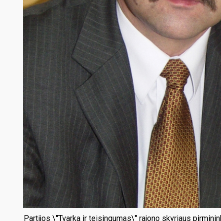
Partijos \"Tvarka ir teisingumas\" rajono skyriaus pirmin