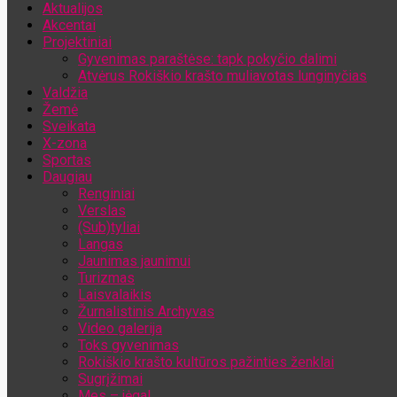
Aktualijos
Jūsų el. pašto adresas
Akcentai
Projektiniai
Gyvenimas paraštėse: tapk pokyčio dalimi
Atvėrus Rokiškio krašto muliavotas lunginyčias
Valdžia
Žemė
Sveikata
X-zona
Sportas
Daugiau
Renginiai
Verslas
(Sub)tyliai
Langas
Jaunimas jaunimui
Turizmas
Laisvalaikis
Žurnalistinis Archyvas
Video galerija
Toks gyvenimas
Rokiškio krašto kultūros pažinties ženklai
Sugrįžimai
Mes – jėga!