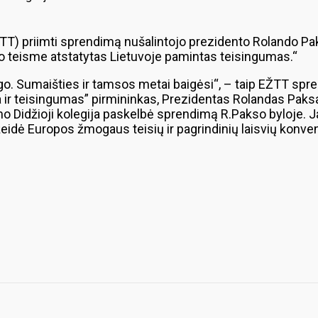
T) priimti sprendimą nušalintojo prezidento Rolando Paks
ro teisme atstatytas Lietuvoje pamintas teisingumas.“
 Sumaišties ir tamsos metai baigėsi“, – taip EŽTT sprendi
a ir teisingumas” pirmininkas, Prezidentas Rolandas Paks
o Didžioji kolegija paskelbė sprendimą R.Pakso byloje. J
žeidė Europos žmogaus teisių ir pagrindinių laisvių konven