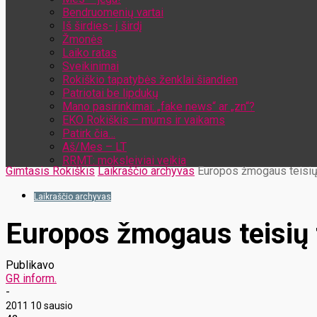
Bendruomenių vartai
Iš širdies- į širdį
Žmonės
Laiko ratas
Sveikinimai
Rokiškio tapatybės ženklai šiandien
Patriotai be lipdukų
Mano pasirinkimai: „fake news“ ar „zn“?
EKO Rokiškis – mums ir vaikams
Patirk čia…
Aš/Mes – LT
RRMT: moksleiviai veikia
Gimtasis Rokiškis
Laikraščio archyvas
Europos žmogaus teisių t
Laikraščio archyvas
Europos žmogaus teisių t
Publikavo
GR inform.
-
2011 10 sausio