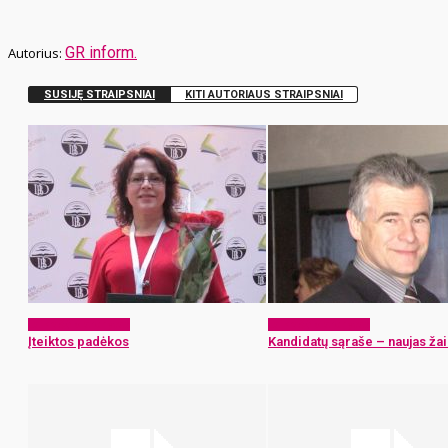
GR inform.
SUSIJĘ STRAIPSNIAI
KITI AUTORIAUS STRAIPSNIAI
Laikraščio archyvas
Laikraščio archyvas
Įteiktos padėkos
Kandidatų sąraše – naujas žai