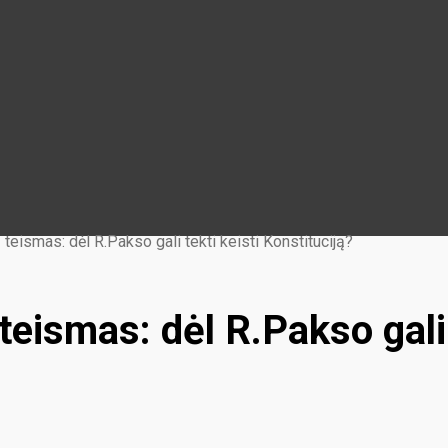
eismas: dėl R.Pakso gali tekti keisti Konstituciją?
eismas: dėl R.Pakso gali t