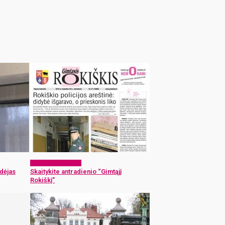
Laikraščio archyvas
dėjas
Skaitykite antradienio “Gimtąjį
Rokiškį”