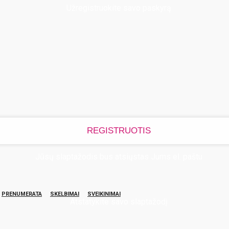
Užregistruokite savo paskyrą
Jūsų slaptažodis bus atsiųstas Jums el. paštu
PRENUMERATA
SKELBIMAI
SVEIKINIMAI
Atstatykite savo slaptažodį