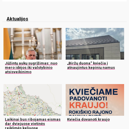
Aktualijos
Jūžintų aukų sugrįžimas: nuo
„Biržų duona“ kviečia į
mero idėjos iki valstybinio
atnaujintus kepinių namus
atsisveikinimo
Laikinai bus ribojamas eismas
Kviečia dovanoti kraujo
dar dviejuose vietinės
reikšmės keliuose