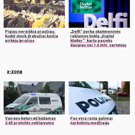
Pigiau nereiškia prasčiau:
„Delfi“ perka skaitmeninės
kodėl stock drabužiai keičia
reklamos tinklą „Digital
pirkėjų įpročius
Matter“: kartu pasieks
daugiau nei 1,6 mln. vartotojų
x-zona
Vairavo keturratį būdamas
Pas vyrą rasta galimai
2,65 promilės neblaivumo
narkotinių medžiagų