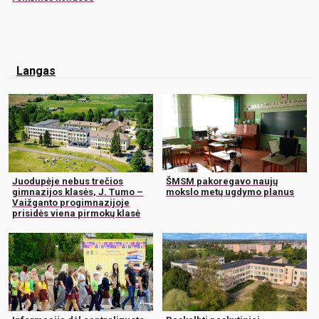
Langas
Juodupėje nebus trečios
ŠMSM pakoregavo naujų
gimnazijos klasės, J. Tumo –
mokslo metų ugdymo planus
Vaižganto progimnazijoje
prisidės viena pirmokų klasė