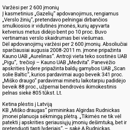
Varžėsi per 2 600 įmonių
Į kasmetinius „Gazelių“ apdovanojimus, rengiamus
„Verslo žinių“, pretendavo pelningai dirbančios
smulkiosios ir vidutinės įmonės, kurių apyvarta
ketverius metus didėjo bent po 10 proc. Buvo
vertinamas verslo skaidrumas bei viešumas.
Dėl apdovanojimų varžėsi per 2 600 įmonių. Absoliučiai
sparčiausiai augusia 2008-2011 m. įmone pripažinta
Kauno UAB „Aurelinas“. Antroji vieta teko sostinės UAB
„Pigu“, trečioji – Kauno UAB „Medvita“. Panevėžio
apskrities lydere pripažinta baldų gamybos UAB „Scan
solie Baltic“, kurios pardavimai augo beveik 341 proc.
„Miško draugo“ pardavimai minėtu laikotarpiu padidėjo
beveik 88 proc., užpernai bendrovės ikimokestinis
pelnas siekė 805 tūkst. Lt.
Ketina plėstis į Latviją
KB „Miško draugas“ pirmininkas Algirdas Rudnickas
įmonei planuoja sėkmingą plėtrą. „Tikimės ne tik vėl
patekti į apskrities geriausiųjų įmonių dešimtuką, bet ir
pretenduoti tapti lyderiais“, – sakė A.Rudnickas.