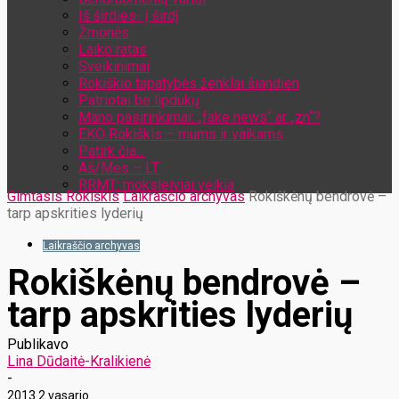
Iš širdies- į širdį
Žmonės
Laiko ratas
Sveikinimai
Rokiškio tapatybės ženklai šiandien
Patriotai be lipdukų
Mano pasirinkimai: „fake news“ ar „zn“?
EKO Rokiškis – mums ir vaikams
Patirk čia…
Aš/Mes – LT
RRMT: moksleiviai veikia
Gimtasis Rokiškis
Laikraščio archyvas
Rokiškėnų bendrovė –
tarp apskrities lyderių
Laikraščio archyvas
Rokiškėnų bendrovė –
tarp apskrities lyderių
Publikavo
Lina Dūdaitė-Kralikienė
-
2013 2 vasario