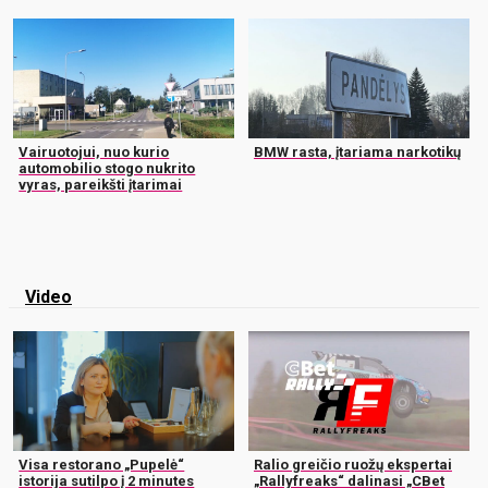
Vairuotojui, nuo kurio
BMW rasta, įtariama narkotikų
automobilio stogo nukrito
vyras, pareikšti įtarimai
Video
Visa restorano „Pupelė“
Ralio greičio ruožų ekspertai
istorija sutilpo į 2 minutes
„Rallyfreaks“ dalinasi „CBet