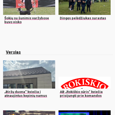
Šokių su šunimis varžybose
Dingęs pelėdžiukas surastas
buvo visko
Verslas
„Biržų duona“ kviečia į
AB „Rokiškio sūris“ kviečia
atnaujintus kepinių namus
prisijungti prie komandos