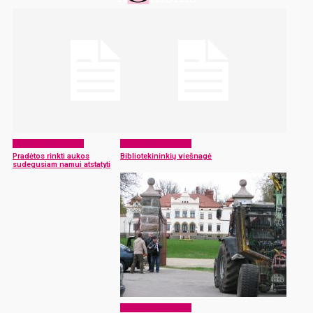
Laikraščio archyvas
Laikraščio archyvas
Pradėtos rinkti aukos
Bibliotekininkių viešnagė
sudegusiam namui atstatyti
Laikraščio archyvas