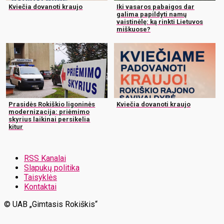
Kviečia dovanoti kraujo
Iki vasaros pabaigos dar
galima papildyti namų
vaistinėlę: ką rinkti Lietuvos
miškuose?
Prasidės Rokiškio ligoninės
Kviečia dovanoti kraujo
modernizacija: priėmimo
skyrius laikinai persikelia
kitur
RSS Kanalai
Slapukų politika
Taisyklės
Kontaktai
© UAB „Gimtasis Rokiškis“