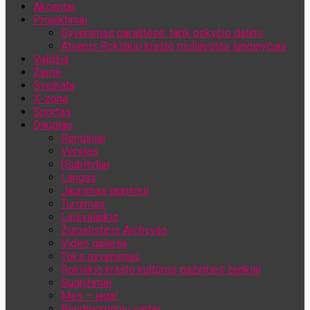
Akcentai
Jūsų el. pašto adresas
Projektiniai
Gyvenimas paraštėse: tapk pokyčio dalimi
Atvėrus Rokiškio krašto muliavotas lunginyčias
Valdžia
Žemė
Sveikata
X-zona
Sportas
Daugiau
Renginiai
Verslas
(Sub)tyliai
Langas
Jaunimas jaunimui
Turizmas
Laisvalaikis
Žurnalistinis Archyvas
Video galerija
Toks gyvenimas
Rokiškio krašto kultūros pažinties ženklai
Sugrįžimai
Mes – jėga!
Bendruomenių vartai