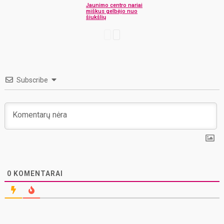
Jaunimo centro nariai
miškus gelbėjo nuo
šiukšlių
Subscribe
0
KOMENTARAI