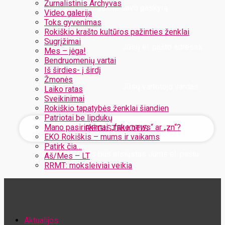
Žurnalistinis Archyvas
Užregistruokite savo paskyrą
Video galerija
Toks gyvenimas
Rokiškio krašto kultūros pažinties ženklai
Sugrįžimai
Jūsų el. pašto adresas
Mes – jėga!
Bendruomenių vartai
Iš širdies- į širdį
Žmonės
Jūsų vartotojo vardas
Laiko ratas
Sveikinimai
Rokiškio tapatybės ženklai šiandien
Patriotai be lipdukų
Mano pasirinkimai: „fake news“ ar „zn“?
EKO Rokiškis – mums ir vaikams
Patirk čia…
Jūsų slaptažodis bus atsiųstas Jums el. paštu
Aš/Mes – LT
RRMT: moksleiviai veikia
Atstatykite savo slaptažodį
Aktualijos