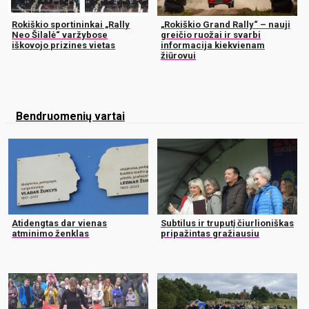
Rokiškio sportininkai „Rally
„Rokiškio Grand Rally“ – nauji
Neo Šilalė“ varžybose
greičio ruožai ir svarbi
iškovojo prizines vietas
informacija kiekvienam
žiūrovui
Bendruomenių vartai
Atidengtas dar vienas
Subtilus ir truputį čiurlioniškas
atminimo ženklas
pripažintas gražiausiu