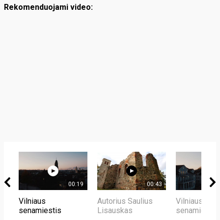
Rekomenduojami video:
00:19
00:43
Vilniaus
Autorius Saulius
Vilniaus
senamiestis
Lisauskas
senamiestis