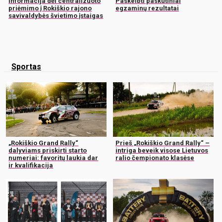
Informacija dėl centralizuoto
Paskelbti paskutiniai
priėmimo į Rokiškio rajono
egzaminų rezultatai
savivaldybės švietimo įstaigas
Sportas
„Rokiškio Grand Rally“
Prieš „Rokiškio Grand Rally“ –
dalyviams priskirti starto
intriga beveik visose Lietuvos
numeriai: favoritų laukia dar
ralio čempionato klasėse
ir kvalifikacija