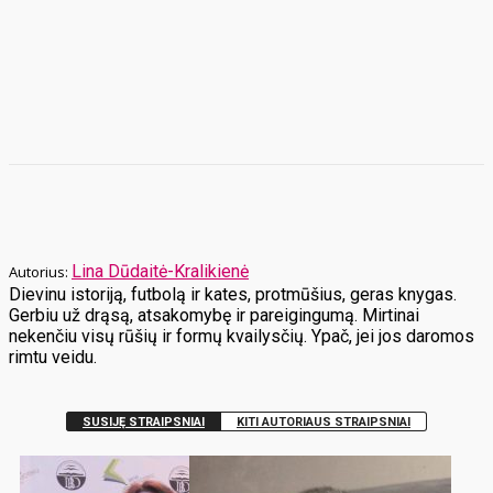
Lina Dūdaitė-Kralikienė
Dievinu istoriją, futbolą ir kates, protmūšius, geras knygas.
Gerbiu už drąsą, atsakomybę ir pareigingumą. Mirtinai
nekenčiu visų rūšių ir formų kvailysčių. Ypač, jei jos daromos
rimtu veidu.
SUSIJĘ STRAIPSNIAI
KITI AUTORIAUS STRAIPSNIAI