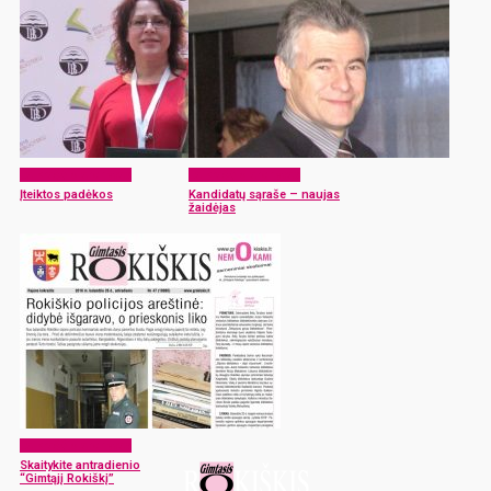
Laikraščio archyvas
Laikraščio archyvas
Įteiktos padėkos
Kandidatų sąraše – naujas
žaidėjas
Laikraščio archyvas
Skaitykite antradienio
“Gimtąjį Rokiškį”