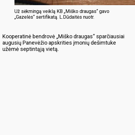
Už sėkmingą veiklą KB „Miško draugas“ gavo
„Gazelės“ sertifikatą. L.Dūdaitės nuotr.
Kooperatinė bendrovė „Miško draugas“ sparčiausiai
augusių Panevėžio apskrities įmonių dešimtuke
užėmė septintąją vietą.