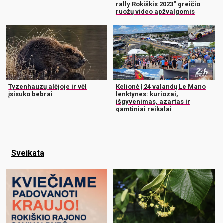
rally Rokiškis 2023“ greičio
ruožų video apžvalgomis
Tyzenhauzų alėjoje ir vėl
Kelionė į 24 valandų Le Mano
įsisuko bebrai
lenktynes: kuriozai,
išgyvenimas, azartas ir
gamtiniai reikalai
Sveikata