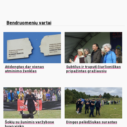
Bendruomenių vartai
Atidengtas dar vienas
Subtilus ir truputį čiurlioniškas
atminimo ženklas
pripažintas gražiausiu
Šokių su šunimis varžybose
Dingęs pelėdžiukas surastas
buvo visko