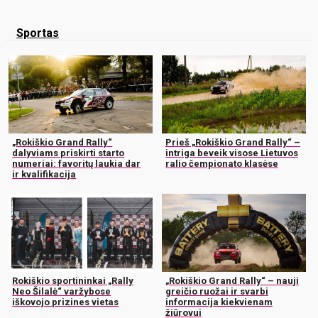
Sportas
„Rokiškio Grand Rally“
Prieš „Rokiškio Grand Rally“ –
dalyviams priskirti starto
intriga beveik visose Lietuvos
numeriai: favoritų laukia dar
ralio čempionato klasėse
ir kvalifikacija
Rokiškio sportininkai „Rally
„Rokiškio Grand Rally“ – nauji
Neo Šilalė“ varžybose
greičio ruožai ir svarbi
iškovojo prizines vietas
informacija kiekvienam
žiūrovui