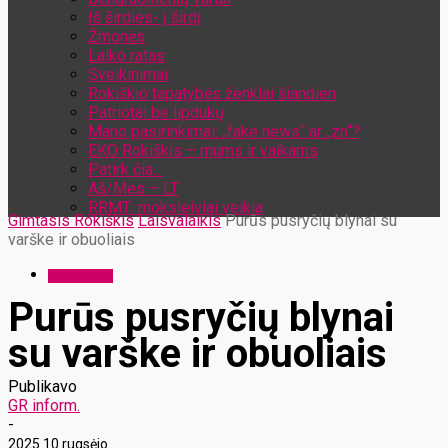
Iš širdies- į širdį
Žmonės
Laiko ratas
Sveikinimai
Rokiškio tapatybės ženklai šiandien
Patriotai be lipdukų
Mano pasirinkimai: „fake news“ ar „zn“?
EKO Rokiškis – mums ir vaikams
Patirk čia…
Aš/Mes – LT
RRMT: moksleiviai veikia
Gimtasis Rokiškis
Laisvalaikis
Purūs pusryčių blynai su
varške ir obuoliais
Laisvalaikis
Purūs pusryčių blynai
su varške ir obuoliais
Publikavo
GR inform.
-
2025 10 rugsėjo