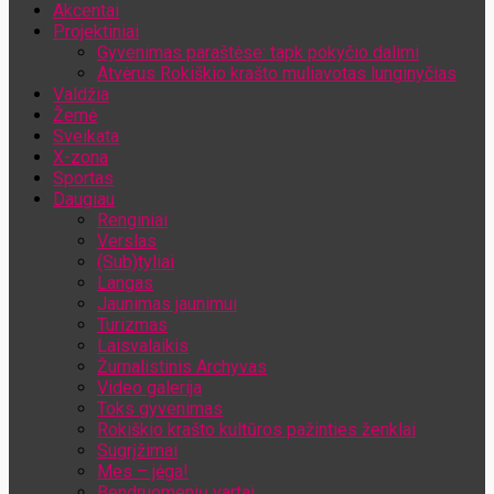
Akcentai
Jūsų el. pašto adresas
Projektiniai
Gyvenimas paraštėse: tapk pokyčio dalimi
Atvėrus Rokiškio krašto muliavotas lunginyčias
Valdžia
Žemė
Sveikata
X-zona
Sportas
Daugiau
Renginiai
Verslas
(Sub)tyliai
Langas
Jaunimas jaunimui
Turizmas
Laisvalaikis
Žurnalistinis Archyvas
Video galerija
Toks gyvenimas
Rokiškio krašto kultūros pažinties ženklai
Sugrįžimai
Mes – jėga!
Bendruomenių vartai