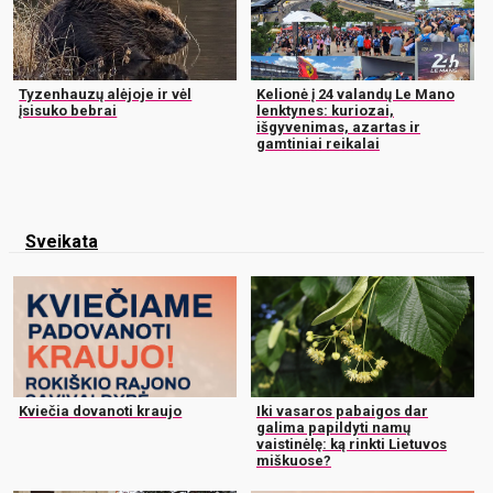
Tyzenhauzų alėjoje ir vėl
Kelionė į 24 valandų Le Mano
įsisuko bebrai
lenktynes: kuriozai,
išgyvenimas, azartas ir
gamtiniai reikalai
Sveikata
Kviečia dovanoti kraujo
Iki vasaros pabaigos dar
galima papildyti namų
vaistinėlę: ką rinkti Lietuvos
miškuose?