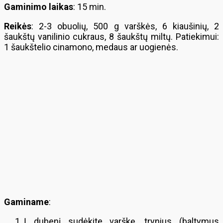
Gaminimo laikas
: 15 min.
Reikės
: 2-3 obuolių, 500 g varškės, 6 kiaušinių, 2
šaukštų vanilinio cukraus, 8 šaukštų miltų. Patiekimui:
1 šaukštelio cinamono, medaus ar uogienės.
Gaminame
:
Į dubenį sudėkite varškę, trynius (baltymus