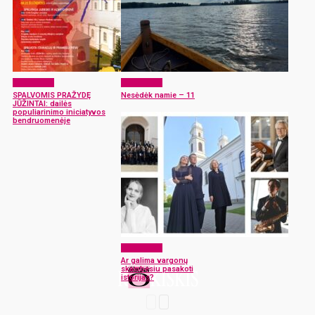
Laisvalaikis
Laisvalaikis
SPALVOMIS PRAŽYDĘ
Nesėdėk namie – 11
JŪŽINTAI: dailės
populiarinimo iniciatyvos
bendruomenėje
Laisvalaikis
Ar galima vargonų
skambesiu pasakoti
istorijas?