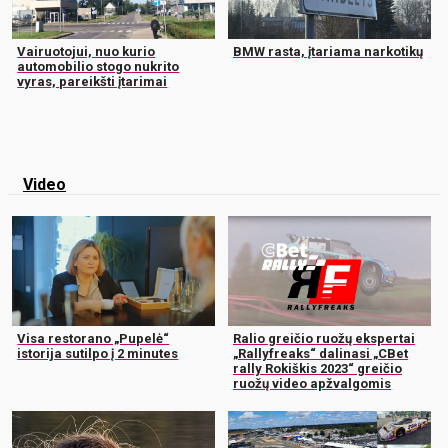
Vairuotojui, nuo kurio
BMW rasta, įtariama narkotikų
automobilio stogo nukrito
vyras, pareikšti įtarimai
Video
Visa restorano „Pupelė“
Ralio greičio ruožų ekspertai
istorija sutilpo į 2 minutes
„Rallyfreaks“ dalinasi „CBet
rally Rokiškis 2023“ greičio
ruožų video apžvalgomis