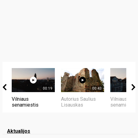
00:19
00:43
Vilniaus
Autorius Saulius
Vilniaus
senamiestis
Lisauskas
senamiestis
Aktualijos