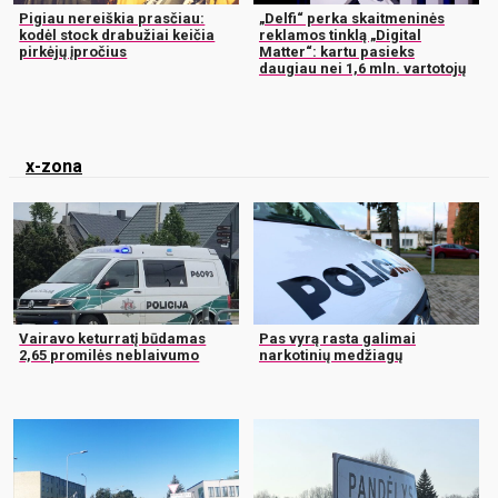
Pigiau nereiškia prasčiau:
„Delfi“ perka skaitmeninės
kodėl stock drabužiai keičia
reklamos tinklą „Digital
pirkėjų įpročius
Matter“: kartu pasieks
daugiau nei 1,6 mln. vartotojų
x-zona
Vairavo keturratį būdamas
Pas vyrą rasta galimai
2,65 promilės neblaivumo
narkotinių medžiagų