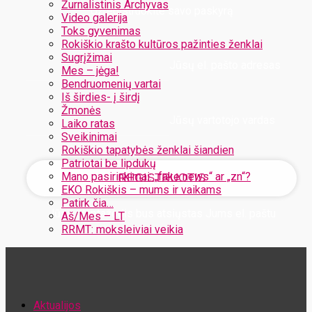
Žurnalistinis Archyvas
Užregistruokite savo paskyrą
Video galerija
Toks gyvenimas
Rokiškio krašto kultūros pažinties ženklai
Sugrįžimai
Jūsų el. pašto adresas
Mes – jėga!
Bendruomenių vartai
Iš širdies- į širdį
Žmonės
Jūsų vartotojo vardas
Laiko ratas
Sveikinimai
Rokiškio tapatybės ženklai šiandien
Patriotai be lipdukų
Mano pasirinkimai: „fake news“ ar „zn“?
EKO Rokiškis – mums ir vaikams
Patirk čia…
Jūsų slaptažodis bus atsiųstas Jums el. paštu
Aš/Mes – LT
RRMT: moksleiviai veikia
Atstatykite savo slaptažodį
Aktualijos