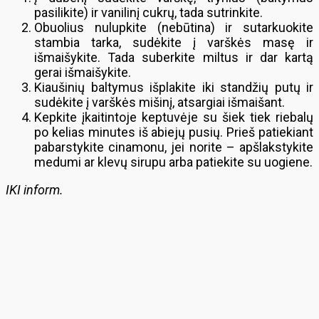
pasilikite) ir vanilinį cukrų, tada sutrinkite.
Obuolius nulupkite (nebūtina) ir sutarkuokite
stambia tarka, sudėkite į varškės masę ir
išmaišykite. Tada suberkite miltus ir dar kartą
gerai išmaišykite.
Kiaušinių baltymus išplakite iki standžių putų ir
sudėkite į varškės mišinį, atsargiai išmaišant.
Kepkite įkaitintoje keptuvėje su šiek tiek riebalų
po kelias minutes iš abiejų pusių. Prieš patiekiant
pabarstykite cinamonu, jei norite – apšlakstykite
medumi ar klevų sirupu arba patiekite su uogiene.
IKI inform.