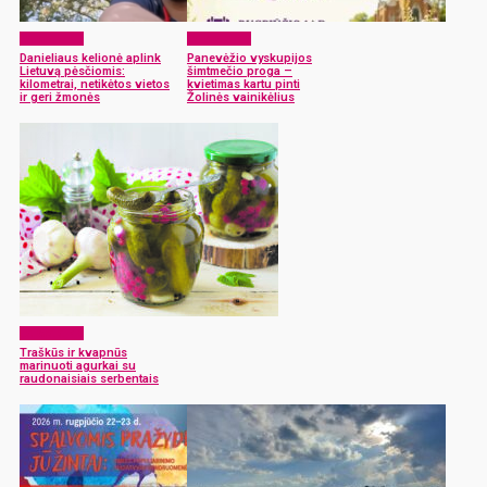
Laisvalaikis
Laisvalaikis
Danieliaus kelionė aplink
Panevėžio vyskupijos
Lietuvą pėsčiomis:
šimtmečio proga –
kilometrai, netikėtos vietos
kvietimas kartu pinti
ir geri žmonės
Žolinės vainikėlius
Laisvalaikis
Traškūs ir kvapnūs
marinuoti agurkai su
raudonaisiais serbentais