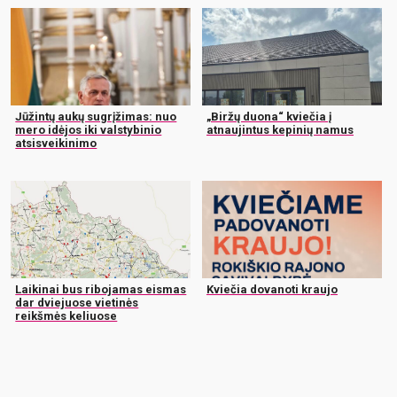
Jūžintų aukų sugrįžimas: nuo
„Biržų duona“ kviečia į
mero idėjos iki valstybinio
atnaujintus kepinių namus
atsisveikinimo
Laikinai bus ribojamas eismas
Kviečia dovanoti kraujo
dar dviejuose vietinės
reikšmės keliuose