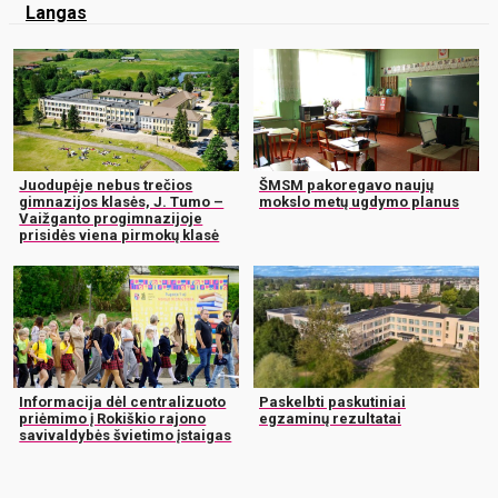
Langas
Juodupėje nebus trečios
ŠMSM pakoregavo naujų
gimnazijos klasės, J. Tumo –
mokslo metų ugdymo planus
Vaižganto progimnazijoje
prisidės viena pirmokų klasė
Informacija dėl centralizuoto
Paskelbti paskutiniai
priėmimo į Rokiškio rajono
egzaminų rezultatai
savivaldybės švietimo įstaigas