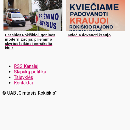
Prasidės Rokiškio ligoninės
Kviečia dovanoti kraujo
modernizacija: priėmimo
skyrius laikinai persikelia
kitur
RSS Kanalai
Slapukų politika
Taisyklės
Kontaktai
© UAB „Gimtasis Rokiškis“