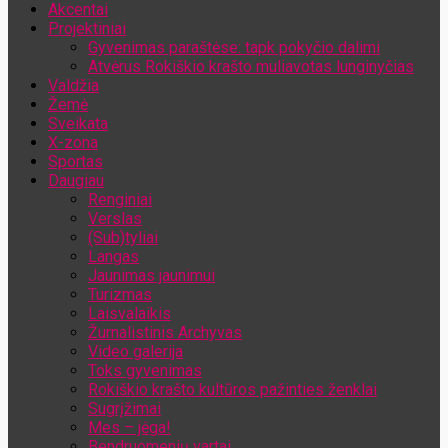
Akcentai
Jūsų el. pašto adresas
Projektiniai
Gyvenimas paraštėse: tapk pokyčio dalimi
Atvėrus Rokiškio krašto muliavotas lunginyčias
Valdžia
Žemė
Sveikata
X-zona
Sportas
Daugiau
Renginiai
Verslas
(Sub)tyliai
Langas
Jaunimas jaunimui
Turizmas
Laisvalaikis
Žurnalistinis Archyvas
Video galerija
Toks gyvenimas
Rokiškio krašto kultūros pažinties ženklai
Sugrįžimai
Mes – jėga!
Bendruomenių vartai