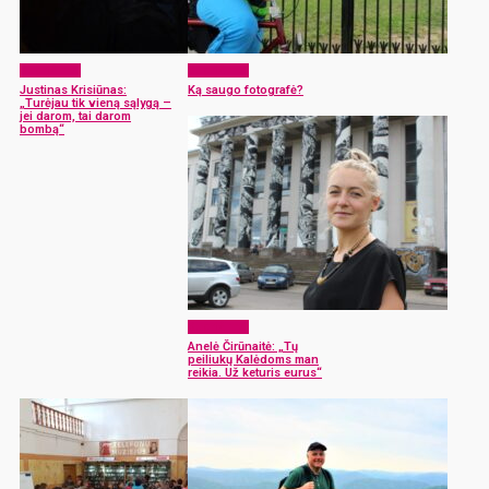
Sugrįžimai
Sugrįžimai
Justinas Krisiūnas:
Ką saugo fotografė?
„Turėjau tik vieną sąlygą –
jei darom, tai darom
bombą“
Sugrįžimai
Anelė Čirūnaitė: „Tų
peiliukų Kalėdoms man
reikia. Už keturis eurus“