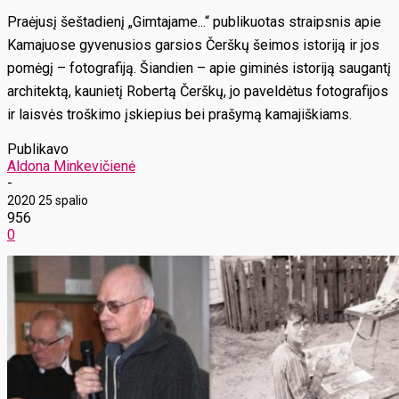
Praėjusį šeštadienį „Gimtajame...“ publikuotas straipsnis apie
Kamajuose gyvenusios garsios Čerškų šeimos istoriją ir jos
pomėgį – fotografiją. Šiandien – apie giminės istoriją saugantį
architektą, kaunietį Robertą Čerškų, jo paveldėtus fotografijos
ir laisvės troškimo įskiepius bei prašymą kamajiškiams.
Publikavo
Aldona Minkevičienė
-
2020 25 spalio
956
0