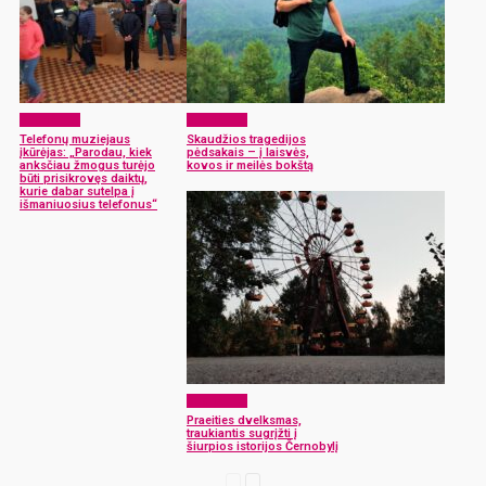
Sugrįžimai
Sugrįžimai
Telefonų muziejaus
Skaudžios tragedijos
įkūrėjas: „Parodau, kiek
pėdsakais – į laisvės,
anksčiau žmogus turėjo
kovos ir meilės bokštą
būti prisikrovęs daiktų,
kurie dabar sutelpa į
išmaniuosius telefonus“
Sugrįžimai
Praeities dvelksmas,
traukiantis sugrįžti į
šiurpios istorijos Černobylį