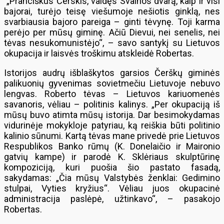
„Pranciškus Čerskis, valdęs Svalnos dvarą, kaip ir visi
bajorai, turėjo teisę viešumoje nešiotis ginklą, nes
svarbiausia bajoro pareiga – ginti tėvynę. Toji karma
perėjo per mūsų giminę. Ačiū Dievui, nei senelis, nei
tėvas nesukomunistėjo“, – savo santykį su Lietuvos
okupacija ir laisvės troškimu atskleidė Robertas.
Istorijos audrų išblaškytos garsios Čerškų giminės
palikuonių gyvenimas sovietmečiu Lietuvoje nebuvo
lengvas. Roberto tėvas – Lietuvos kariuomenės
savanoris, vėliau – politinis kalinys. „Per okupaciją iš
mūsų buvo atimta mūsų istorija. Dar besimokydamas
vidurinėje mokykloje patyriau, ką reiškia būti politinio
kalinio sūnumi. Kartą tėvas mane privedė prie Lietuvos
Respublikos Banko rūmų (K. Donelaičio ir Maironio
gatvių kampe) ir parodė K. Sklėriaus skulptūrinę
kompoziciją, kuri puošia šio pastato fasadą,
sakydamas: „Čia mūsų Valstybės ženklai: Gedimino
stulpai, Vyties kryžius“. Vėliau juos okupacinė
administracija paslėpė, užtinkavo“, – pasakojo
Robertas.