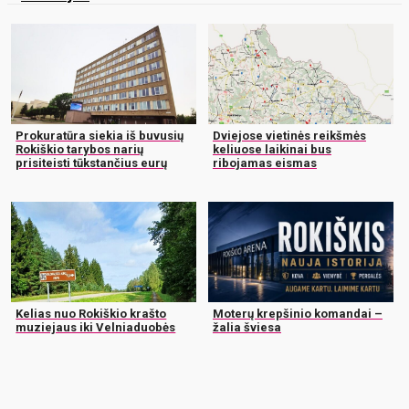
Prokuratūra siekia iš buvusių
Dviejose vietinės reikšmės
Rokiškio tarybos narių
keliuose laikinai bus
prisiteisti tūkstančius eurų
ribojamas eismas
Kelias nuo Rokiškio krašto
Moterų krepšinio komandai –
muziejaus iki Velniaduobės
žalia šviesa