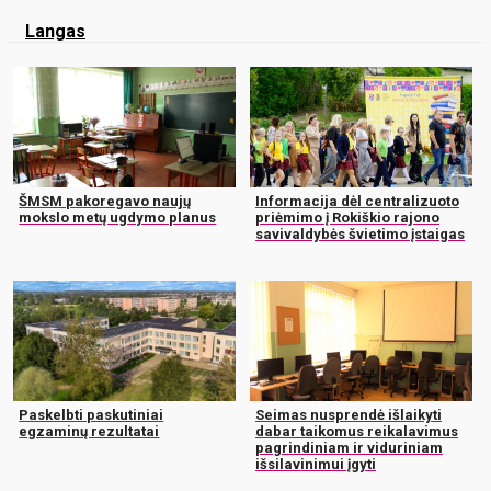
Langas
ŠMSM pakoregavo naujų
Informacija dėl centralizuoto
mokslo metų ugdymo planus
priėmimo į Rokiškio rajono
savivaldybės švietimo įstaigas
Paskelbti paskutiniai
Seimas nusprendė išlaikyti
egzaminų rezultatai
dabar taikomus reikalavimus
pagrindiniam ir viduriniam
išsilavinimui įgyti