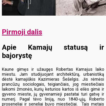
Pirmoji dalis
Apie Kamajų statusą ir
bajorystę
Kaune gimęs ir užaugęs Robertas Kamajus laiko
miestu. Jam studijuojant architektūrą, urbanistiką
dėstė kamajiškis Kazimieras Šešelgis. Jis rėmėsi
prancūzų sociologais, teigiančiais, jog miestiečiais
laikomi žmonės, kurių keturios kartos iš eilės gimė ir
gyveno mieste, jų gyvenamieji pastatai turi gatvę ir
numerį. Pagal tėvo liniją, nuo 1840-ųjų, Roberto
proseneliai ir seneliai buvo miestiečiai. Tais metais