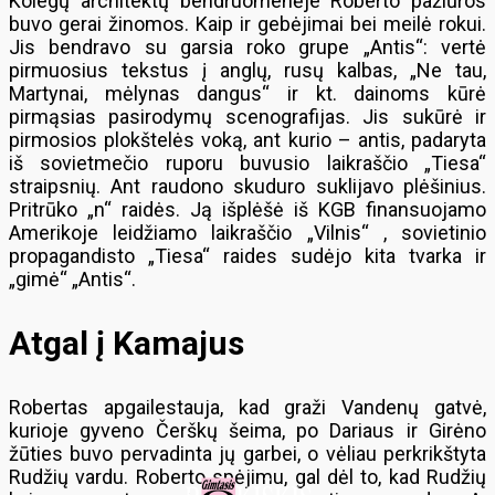
Kolegų architektų bendruomenėje Roberto pažiūros
buvo gerai žinomos. Kaip ir gebėjimai bei meilė rokui.
Jis bendravo su garsia roko grupe „Antis“: vertė
pirmuosius tekstus į anglų, rusų kalbas, „Ne tau,
Martynai, mėlynas dangus“ ir kt. dainoms kūrė
pirmąsias pasirodymų scenografijas. Jis sukūrė ir
pirmosios plokštelės voką, ant kurio – antis, padaryta
iš sovietmečio ruporu buvusio laikraščio „Tiesa“
straipsnių. Ant raudono skuduro suklijavo plėšinius.
Pritrūko „n“ raidės. Ją išplėšė iš KGB finansuojamo
Amerikoje leidžiamo laikraščio „Vilnis“ , sovietinio
propagandisto „Tiesa“ raides sudėjo kita tvarka ir
„gimė“ „Antis“.
Atgal į Kamajus
Robertas apgailestauja, kad graži Vandenų gatvė,
kurioje gyveno Čerškų šeima, po Dariaus ir Girėno
žūties buvo pervadinta jų garbei, o vėliau perkrikštyta
Rudžių vardu. Roberto spėjimu, gal dėl to, kad Rudžių