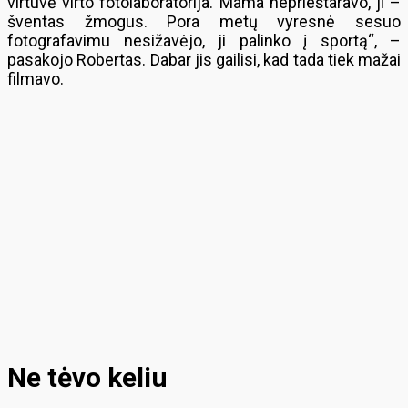
virtuvė virto fotolaboratorija. Mama neprieštaravo, ji –
šventas žmogus. Pora metų vyresnė sesuo
fotografavimu nesižavėjo, ji palinko į sportą“, –
pasakojo Robertas. Dabar jis gailisi, kad tada tiek mažai
filmavo.
Ne tėvo keliu