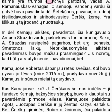
kaime yra trumpai gyvenęs partizanų vadas A.
Ramanauskas-Vanagas. O senuoju Vandenų vardu ši
gatvė buvo pavadinta dėl Šetekšnos, pavasarį ir rudenį
išsiliedavusios ir atribodavusios Čerškų žemę. Yra
išlikusių tą įrodančių nuotraukų.
Ir dėl Kamajų aikštės, pavadintos čia kunigavusio
Antano Strazdo vardu, pašnekovas turi nuomonę. Sako,
A. Strazdas nusipelnė pagarbos, bet argi senasis,
Smetonos laikų, Nepriklausomybės aikštės
pavadinimas buvęs mažiau prasmingas? Jis norėtų,
kad būtų atstatyti senieji pavadinimai, bet…
Kamajuose Robertas dabar jau retas svečias. Kol buvo
gyvas jo tėvas (mirė 2016 m.), prašydavo nuvežti jį į
Kamajus, ir sūnus mielai tą darydavo.
Kas Kamajuose liko? J. Čerškaus šeimos indėlis – ji
fundavo Kamajų bažnyčios statybą, buvo ir klauptai su
pavardėmis pirmose eilėse. Kamajuose palaidota
Agota, Juozapas Čerškai ir jų žentas Kazys Baltakis.
Bet Čerškų giminės, Roberto žiniomis, čia palaidota