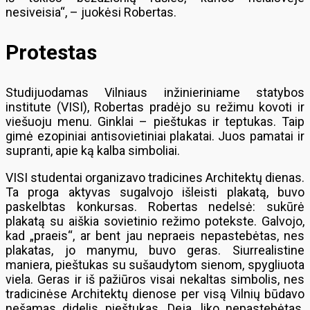
nesiveisia“, – juokėsi Robertas.
Protestas
Studijuodamas Vilniaus inžinieriniame statybos
institute (VISI), Robertas pradėjo su režimu kovoti ir
viešuoju menu. Ginklai – pieštukas ir teptukas. Taip
gimė ezopiniai antisovietiniai plakatai. Juos pamatai ir
supranti, apie ką kalba simboliai.
VISI studentai organizavo tradicines Architektų dienas.
Ta proga aktyvas sugalvojo išleisti plakatą, buvo
paskelbtas konkursas. Robertas nedelsė: sukūrė
plakatą su aiškia sovietinio režimo potekste. Galvojo,
kad „praeis“, ar bent jau nepraeis nepastebėtas, nes
plakatas, jo manymu, buvo geras. Siurrealistine
maniera, pieštukas su sušaudytom sienom, spygliuota
viela. Geras ir iš pažiūros visai nekaltas simbolis, nes
tradicinėse Architektų dienose per visą Vilnių būdavo
nešamas didelis pieštukas. Deja, liko nepastebėtas.