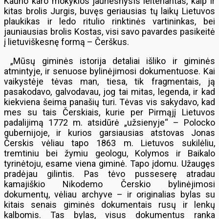
Kauno karo mokyklos jaunesnysis leitenantas, kaip ir
kitas brolis Jurgis, buvęs geriausias tų laikų Lietuvos
plaukikas ir ledo ritulio rinktinės vartininkas, bei
jauniausias brolis Kostas, visi savo pavardes pasikeitė
į lietuviškesnę formą – Čerškus.
„Mūsų giminės istorija detaliai išliko ir giminės
atmintyje, ir senuose bylinėjimosi dokumentuose. Kai
vaikystėje tėvas man, tiesa, tik fragmentais, ją
pasakodavo, galvodavau, jog tai mitas, legenda, ir kad
kiekviena šeima panašių turi. Tėvas vis sakydavo, kad
mes su tais Čerskiais, kurie per Pirmąjį Lietuvos
padalijimą 1772 m. atsidūrė „užsienyje“ – Polocko
gubernijoje, ir kurios garsiausias atstovas Jonas
Čerskis vėliau tapo 1863 m. Lietuvos sukilėliu,
tremtiniu bei žymiu geologu, Kolymos ir Baikalo
tyrinėtoju, esame viena giminė. Tapo įdomu. Užaugęs
pradėjau gilintis. Pas tėvo pusseserę atradau
kamajiškio Nikodemo Čerskio bylinėjimosi
dokumentų, vėliau archyve – ir originalias bylas su
kitais senais giminės dokumentais rusų ir lenkų
kalbomis. Tas bylas, visus dokumentus ranka