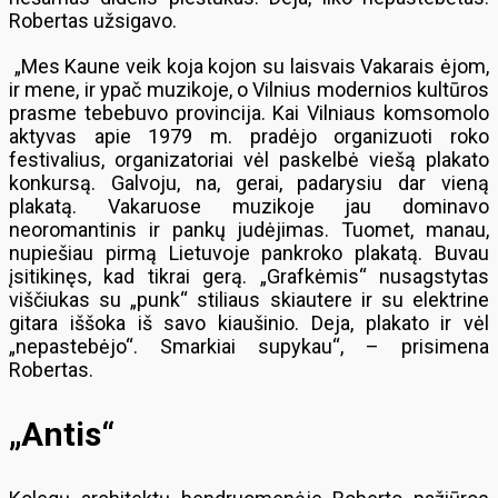
Robertas užsigavo.
„Mes Kaune veik koja kojon su laisvais Vakarais ėjom,
ir mene, ir ypač muzikoje, o Vilnius modernios kultūros
prasme tebebuvo provincija. Kai Vilniaus komsomolo
aktyvas apie 1979 m. pradėjo organizuoti roko
festivalius, organizatoriai vėl paskelbė viešą plakato
konkursą. Galvoju, na, gerai, padarysiu dar vieną
plakatą. Vakaruose muzikoje jau dominavo
neoromantinis ir pankų judėjimas. Tuomet, manau,
nupiešiau pirmą Lietuvoje pankroko plakatą. Buvau
įsitikinęs, kad tikrai gerą. „Grafkėmis“ nusagstytas
viščiukas su „punk“ stiliaus skiautere ir su elektrine
gitara iššoka iš savo kiaušinio. Deja, plakato ir vėl
„nepastebėjo“. Smarkiai supykau“, – prisimena
Robertas.
„Antis“