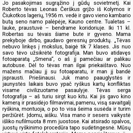
Jo pasakojimas sugrąžino į gūdų sovietmetį. Kai
Roberto tėvas Leonas Čerškus grįžo iš Kolymos ir
Čiukotkos lagerių, 1956 m. vedė ir gavo vieno kambario
butą seno namo palėpėje, Kauno centre. Tualetas –
lauke, praustuvė – bendrame koridoriuje. Iki 11 kl.
Robertas su tėvais šiame bute ir gyveno. Mama
prekyboje dirbo, gaudavo geresnių produktų. „Tėvas
nebuvo linkęs į mokslus, baigė tik 7 klases. Jis nuo
savo tėvo užsikrėtė fotografija. Man buvo atidavęs
fotoaparatą „Smena“, o aš jį pamečiau ar palikau
autobuse. Dėl to tėvas man ilgai priekaištavo. Nuo
mažens mačiau jį su fotoaparatu, ir man jį bandė
įsprausti. Priešinausi. Juk mano paauglystės ir
jaunystės laikais buvo ypač ryškus kartų konfliktas
visame civilizuotame pasaulyje. Tėvas serga
fotografija – aš turiu sirgt kuo kitu. Kai jis gavo kino
kamerą ir prasidėjo filmavimai, pamenu, visą savaitgalį
ryškina, montuoja, o po to visa šeima susėda ir turim
peržiūrėt. Įdomu, aišku. Visa mano ir sesers vaikystė
išliko nufilmuota 8 mm juostose. Kai atsirado spalvos,
juostų ryškinimo procedūra tapo sudėtingesnė. Mūsų