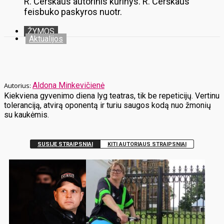
R. Čerškaus autorinis kūrinys. R. Čerškaus
feisbuko paskyros nuotr.
ŽYMOS
Aktualijos
Aldona Minkevičienė
Kiekviena gyvenimo diena lyg teatras, tik be repeticijų. Vertinu
toleranciją, atvirą oponentą ir turiu saugos kodą nuo žmonių
su kaukėmis.
SUSIJĘ STRAIPSNIAI
KITI AUTORIAUS STRAIPSNIAI