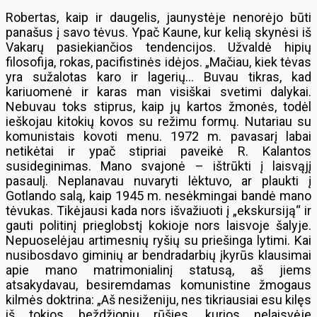
Robertas, kaip ir daugelis, jaunystėje nenorėjo būti
panašus į savo tėvus. Ypač Kaune, kur kelią skynėsi iš
Vakarų pasiekiančios tendencijos. Užvaldė hipių
filosofija, rokas, pacifistinės idėjos. „Mačiau, kiek tėvas
yra sužalotas karo ir lagerių… Buvau tikras, kad
kariuomenė ir karas man visiškai svetimi dalykai.
Nebuvau toks stiprus, kaip jų kartos žmonės, todėl
ieškojau kitokių kovos su režimu formų. Nutariau su
komunistais kovoti menu. 1972 m. pavasarį labai
netikėtai ir ypač stipriai paveikė R. Kalantos
susideginimas. Mano svajonė – ištrūkti į laisvąjį
pasaulį. Neplanavau nuvaryti lėktuvo, ar plaukti į
Gotlando salą, kaip 1945 m. nesėkmingai bandė mano
tėvukas. Tikėjausi kada nors išvažiuoti į „ekskursiją“ ir
gauti politinį prieglobstį kokioje nors laisvoje šalyje.
Nepuoselėjau artimesnių ryšių su priešinga lytimi. Kai
nusibosdavo giminių ar bendradarbių įkyrūs klausimai
apie mano matrimonialinį statusą, aš jiems
atsakydavau, besiremdamas komunistine žmogaus
kilmės doktrina: „Aš nesiženiju, nes tikriausiai esu kilęs
iš tokios beždžionių rūšies, kurios nelaisvėje