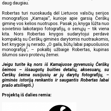
daug daugiau.
Robertas turi nuoskaudą dėl Lietuvos valsčių serijos
monografijos „Kamajai“, kurioje apie garsią Čerškų
giminę vos kelios nuotrupos. Pasak jo, knyga lūžta nuo
sovietinio laikotarpio fotografijų, o senųjų – tik viena
kita. Nors Robertas knygos sudarytojui perdavė
kompaktą su Čerškų giminės darytomis nuotraukomis,
bet knygoje jų nerado. „O gaila, būtų labai papuošusios
monografiją“, – pokalbį užbaigė Robertas, kupinas
šilumos savo protėvių žemei.
Jeigu turite ką nors iš Kamajuose gyvenusių Čerškų
šeimos – išsaugotų buities detalių, aksesuarų, su
Čerškų šeima susijusių ar jų darytų fotografijų, –
giminės istoriją renkantis ir saugantis Robertas labai
prašo atsiliepti.)
Projektą iš dalies remia: