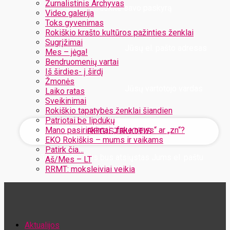
Žurnalistinis Archyvas
Užregistruokite savo paskyrą
Video galerija
Toks gyvenimas
Rokiškio krašto kultūros pažinties ženklai
Sugrįžimai
Jūsų el. pašto adresas
Mes – jėga!
Bendruomenių vartai
Iš širdies- į širdį
Žmonės
Jūsų vartotojo vardas
Laiko ratas
Sveikinimai
Rokiškio tapatybės ženklai šiandien
Patriotai be lipdukų
Mano pasirinkimai: „fake news“ ar „zn“?
EKO Rokiškis – mums ir vaikams
Patirk čia…
Jūsų slaptažodis bus atsiųstas Jums el. paštu
Aš/Mes – LT
RRMT: moksleiviai veikia
Atstatykite savo slaptažodį
Aktualijos