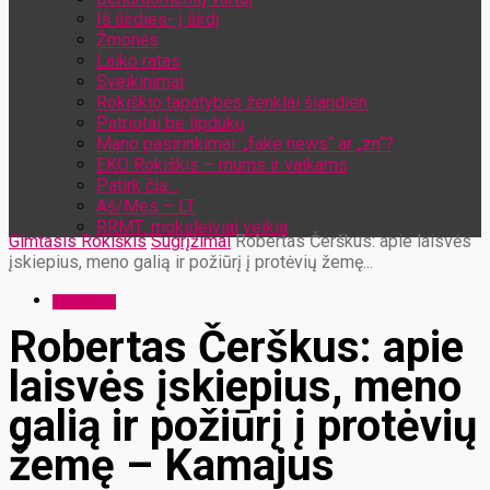
Iš širdies- į širdį
Žmonės
Laiko ratas
Sveikinimai
Rokiškio tapatybės ženklai šiandien
Patriotai be lipdukų
Mano pasirinkimai: „fake news“ ar „zn“?
EKO Rokiškis – mums ir vaikams
Patirk čia…
Aš/Mes – LT
RRMT: moksleiviai veikia
Gimtasis Rokiškis
Sugrįžimai
Robertas Čerškus: apie laisvės
įskiepius, meno galią ir požiūrį į protėvių žemę...
Sugrįžimai
Robertas Čerškus: apie
laisvės įskiepius, meno
galią ir požiūrį į protėvių
žemę – Kamajus