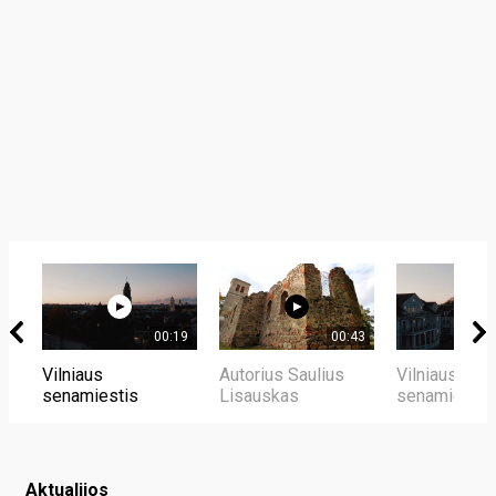
00:19
00:43
Vilniaus
Autorius Saulius
Vilniaus
senamiestis
Lisauskas
senamiestis
Aktualijos