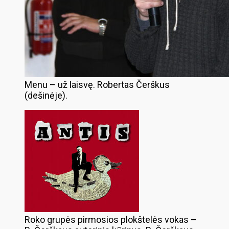
Menu – už laisvę. Robertas Čerškus
(dešinėje).
Roko grupės pirmosios plokštelės vokas –