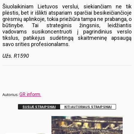
Šiuolaikiniam Lietuvos verslui, siekiančiam ne tik
plėstis, bet ir išlikti atspariam sparčiai besikeičiančioje
grėsmių aplinkoje, tokia priežiūra tampa ne prabanga, o
būtinybe. Tai strateginis žingsnis, leidžiantis
vadovams susikoncentruoti į pagrindinius verslo
tikslus, patikėjus sudėtingą skaitmeninę apsaugą
savo srities profesionalams.
Užs. R1590
GR inform.
SUSIJĘ STRAIPSNIAI
KITI AUTORIAUS STRAIPSNIAI