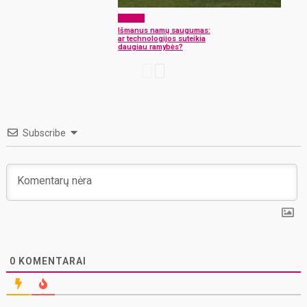
Verslas
Išmanus namų saugumas:
ar technologijos suteikia
daugiau ramybės?
Subscribe
0
KOMENTARAI