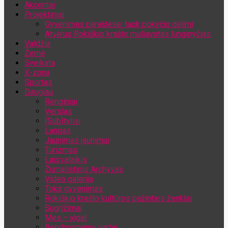
Akcentai
Jūsų el. pašto adresas
Projektiniai
Gyvenimas paraštėse: tapk pokyčio dalimi
Atvėrus Rokiškio krašto muliavotas lunginyčias
Valdžia
Žemė
Sveikata
X-zona
Sportas
Daugiau
Renginiai
Verslas
(Sub)tyliai
Langas
Jaunimas jaunimui
Turizmas
Laisvalaikis
Žurnalistinis Archyvas
Video galerija
Toks gyvenimas
Rokiškio krašto kultūros pažinties ženklai
Sugrįžimai
Mes – jėga!
Bendruomenių vartai