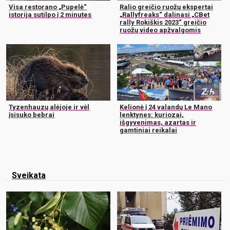
Visa restorano „Pupelė“
Ralio greičio ruožų ekspertai
istorija sutilpo į 2 minutes
„Rallyfreaks“ dalinasi „CBet
rally Rokiškis 2023“ greičio
ruožų video apžvalgomis
Tyzenhauzų alėjoje ir vėl
Kelionė į 24 valandų Le Mano
įsisuko bebrai
lenktynes: kuriozai,
išgyvenimas, azartas ir
gamtiniai reikalai
Sveikata