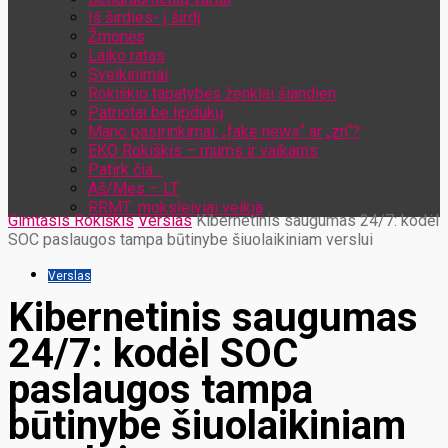
Iš širdies- į širdį
Žmonės
Laiko ratas
Sveikinimai
Rokiškio tapatybės ženklai šiandien
Patriotai be lipdukų
Mano pasirinkimai: „fake news“ ar „zn“?
EKO Rokiškis – mums ir vaikams
Patirk čia…
Aš/Mes – LT
RRMT: moksleiviai veikia
Gimtasis Rokiškis
Verslas
Kibernetinis saugumas 24/7: kodėl
SOC paslaugos tampa būtinybe šiuolaikiniam verslui
Verslas
Kibernetinis saugumas
24/7: kodėl SOC
paslaugos tampa
būtinybe šiuolaikiniam