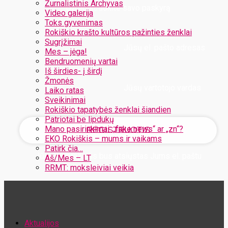
Žurnalistinis Archyvas
Užregistruokite savo paskyrą
Video galerija
Toks gyvenimas
Rokiškio krašto kultūros pažinties ženklai
Sugrįžimai
Jūsų el. pašto adresas
Mes – jėga!
Bendruomenių vartai
Iš širdies- į širdį
Žmonės
Jūsų vartotojo vardas
Laiko ratas
Sveikinimai
Rokiškio tapatybės ženklai šiandien
Patriotai be lipdukų
Mano pasirinkimai: „fake news“ ar „zn“?
EKO Rokiškis – mums ir vaikams
Patirk čia…
Jūsų slaptažodis bus atsiųstas Jums el. paštu
Aš/Mes – LT
RRMT: moksleiviai veikia
Atstatykite savo slaptažodį
Aktualijos