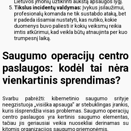
Lietuvos įmonių užtikrinti aukštą apsaugos lygį.
Tikslus incidentų valdymas:
Įvykus įsilaužimui,
profesionalų komanda ne tik sustabdo ataką, bet
ir padeda išsamiai nustatyti, kas nutiko, kokie
duomenys buvo paliesti ir kokių veiksmų reikia
imtis atkūrimui, kad veikla būtų atnaujinta per kuo
trumpesnį laiką.
Saugumo operacijų centro
paslaugos: kodėl tai nėra
vienkartinis sprendimas?
Svarbu pabrėžti: kibernetinio saugumo srityje
neegzistuoja „visiška apsauga“ ar stebuklingas įrankis,
kuris išsprendžia visas problemas. Saugumo operacijų
centro paslaugos yra kertinis saugumo elementas,
tačiau jis geriausiai veikia nuosekliai derinamas su
kitomis organizacijos saugumo priemonėmis.