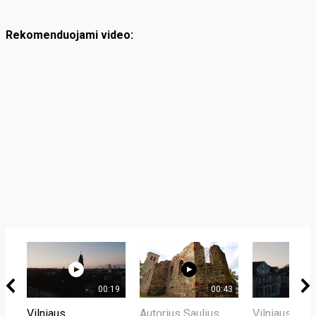
Rekomenduojami video:
00:19
00:43
Vilniaus
Autorius Saulius
Vilniaus