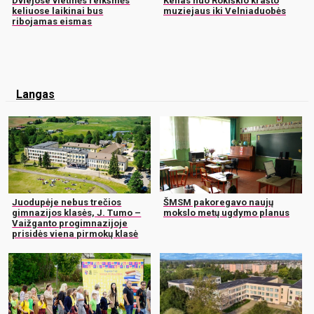
Dviejose vietinės reikšmės
Kelias nuo Rokiškio krašto
keliuose laikinai bus
muziejaus iki Velniaduobės
ribojamas eismas
Langas
Juodupėje nebus trečios
ŠMSM pakoregavo naujų
gimnazijos klasės, J. Tumo –
mokslo metų ugdymo planus
Vaižganto progimnazijoje
prisidės viena pirmokų klasė