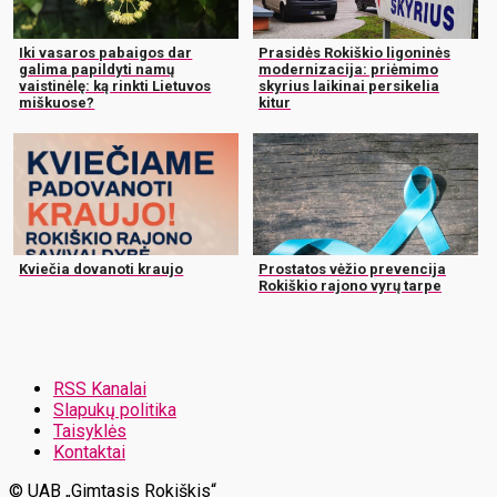
Iki vasaros pabaigos dar
Prasidės Rokiškio ligoninės
galima papildyti namų
modernizacija: priėmimo
vaistinėlę: ką rinkti Lietuvos
skyrius laikinai persikelia
miškuose?
kitur
Kviečia dovanoti kraujo
Prostatos vėžio prevencija
Rokiškio rajono vyrų tarpe
RSS Kanalai
Slapukų politika
Taisyklės
Kontaktai
© UAB „Gimtasis Rokiškis“