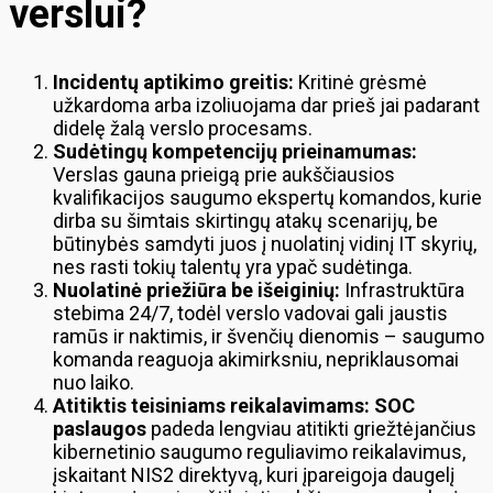
verslui?
Incidentų aptikimo greitis:
Kritinė grėsmė
užkardoma arba izoliuojama dar prieš jai padarant
didelę žalą verslo procesams.
Sudėtingų kompetencijų prieinamumas:
Verslas gauna prieigą prie aukščiausios
kvalifikacijos saugumo ekspertų komandos, kurie
dirba su šimtais skirtingų atakų scenarijų, be
būtinybės samdyti juos į nuolatinį vidinį IT skyrių,
nes rasti tokių talentų yra ypač sudėtinga.
Nuolatinė priežiūra be išeiginių:
Infrastruktūra
stebima 24/7, todėl verslo vadovai gali jaustis
ramūs ir naktimis, ir švenčių dienomis – saugumo
komanda reaguoja akimirksniu, nepriklausomai
nuo laiko.
Atitiktis teisiniams reikalavimams:
SOC
paslaugos
padeda lengviau atitikti griežtėjančius
kibernetinio saugumo reguliavimo reikalavimus,
įskaitant NIS2 direktyvą, kuri įpareigoja daugelį