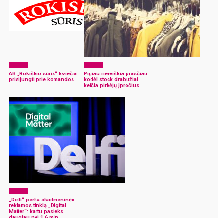
Verslas
Verslas
AB „Rokiškio sūris“ kviečia
Pigiau nereiškia prasčiau:
prisijungti prie komandos
kodėl stock drabužiai
keičia pirkėjų įpročius
Verslas
„Delfi“ perka skaitmeninės
reklamos tinklą „Digital
Matter“: kartu pasieks
daugiau nei 1,6 mln.