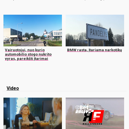
Vairuotojui, nuo kurio
BMW rasta, įtariama narkotikų
automobilio stogo nukrito
vyras, pareikšti įtarimai
Video