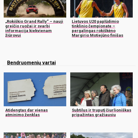
„Rokiškio Grand Rally“ – nauji
Lietuvos U20 paplūdimio
greičio ruožai ir svarbi
tinklinio čempionate –
informacija kiekvienam
pergalingas rokiškėno
žiūrovui
Margirio Motiejūno finišas
Bendruomenių vartai
Atidengtas dar vienas
Subtilus ir truputį čiurlioniškas
atminimo ženklas
pripažintas gražiausiu