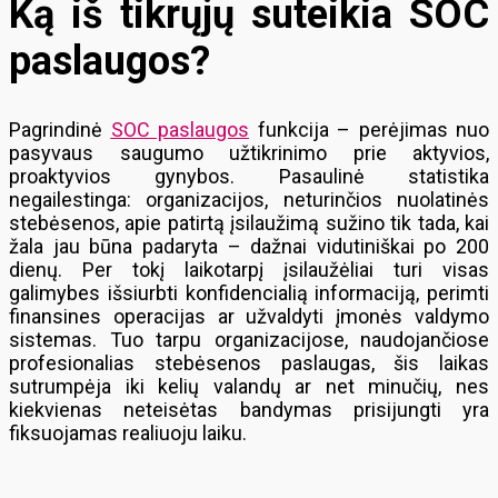
Ką iš tikrųjų suteikia SOC
paslaugos?
Pagrindinė
SOC paslaugos
funkcija – perėjimas nuo
pasyvaus saugumo užtikrinimo prie aktyvios,
proaktyvios gynybos. Pasaulinė statistika
negailestinga: organizacijos, neturinčios nuolatinės
stebėsenos, apie patirtą įsilaužimą sužino tik tada, kai
žala jau būna padaryta – dažnai vidutiniškai po 200
dienų. Per tokį laikotarpį įsilaužėliai turi visas
galimybes išsiurbti konfidencialią informaciją, perimti
finansines operacijas ar užvaldyti įmonės valdymo
sistemas. Tuo tarpu organizacijose, naudojančiose
profesionalias stebėsenos paslaugas, šis laikas
sutrumpėja iki kelių valandų ar net minučių, nes
kiekvienas neteisėtas bandymas prisijungti yra
fiksuojamas realiuoju laiku.