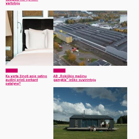
vartotojų
Verslas
Verslas
Ką verta žinoti apie satino
AB „Rokiškio mašinų
audinį prieš perkant
gamykla“ ieško suvirintojų
patalynę?