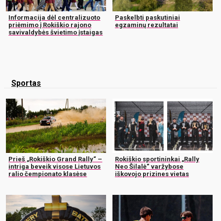
Informacija dėl centralizuoto
Paskelbti paskutiniai
priėmimo į Rokiškio rajono
egzaminų rezultatai
savivaldybės švietimo įstaigas
Sportas
Prieš „Rokiškio Grand Rally“ –
Rokiškio sportininkai „Rally
intriga beveik visose Lietuvos
Neo Šilalė“ varžybose
ralio čempionato klasėse
iškovojo prizines vietas