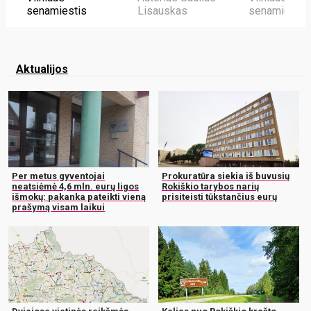
senamiestis
Lisauskas
senamiestis
Aktualijos
Per metus gyventojai
Prokuratūra siekia iš buvusių
neatsiėmė 4,6 mln. eurų ligos
Rokiškio tarybos narių
išmokų: pakanka pateikti vieną
prisiteisti tūkstančius eurų
prašymą visam laikui