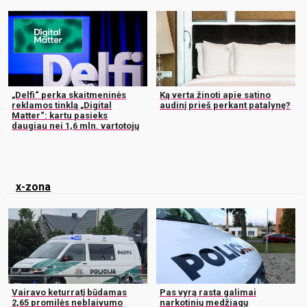
„Delfi“ perka skaitmeninės
Ką verta žinoti apie satino
reklamos tinklą „Digital
audinį prieš perkant patalynę?
Matter“: kartu pasieks
daugiau nei 1,6 mln. vartotojų
x-zona
Vairavo keturratį būdamas
Pas vyrą rasta galimai
2,65 promilės neblaivumo
narkotinių medžiagų