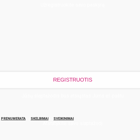
Užregistruokite savo paskyrą
Jūsų slaptažodis bus atsiųstas Jums el. paštu
PRENUMERATA
SKELBIMAI
SVEIKINIMAI
Atstatykite savo slaptažodį