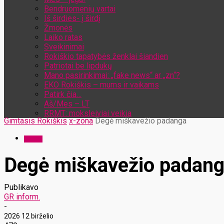
Bendruomenių vartai
Iš širdies- į širdį
Žmonės
Laiko ratas
Sveikinimai
Rokiškio tapatybės ženklai šiandien
Patriotai be lipdukų
Mano pasirinkimai: „fake news“ ar „zn“?
EKO Rokiškis – mums ir vaikams
Patirk čia…
Aš/Mes – LT
RRMT: moksleiviai veikia
Gimtasis Rokiškis
x-zona
Degė miškavežio padanga
x-zona
Degė miškavežio padan
Publikavo
GR inform.
-
2026 12 birželio