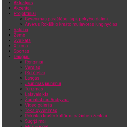
Aktualijos
Jūsų el. pašto adresas
Akcentai
Projektiniai
Gyvenimas paraštėse: tapk pokyčio dalimi
Atvėrus Rokiškio krašto muliavotas lunginyčias
Valdžia
Žemė
Sveikata
X-zona
Sportas
Daugiau
Renginiai
Verslas
(Sub)tyliai
Langas
Jaunimas jaunimui
Turizmas
Laisvalaikis
Žurnalistinis Archyvas
Video galerija
Toks gyvenimas
Rokiškio krašto kultūros pažinties ženklai
Sugrįžimai
Mes – jėga!