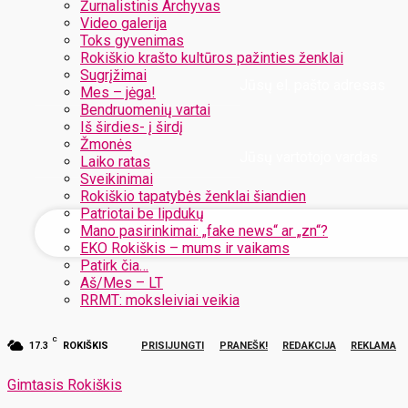
Žurnalistinis Archyvas
Video galerija
Toks gyvenimas
Rokiškio krašto kultūros pažinties ženklai
Sugrįžimai
Jūsų el. pašto adresas
Mes – jėga!
Bendruomenių vartai
Iš širdies- į širdį
Žmonės
Jūsų vartotojo vardas
Laiko ratas
Sveikinimai
Rokiškio tapatybės ženklai šiandien
Patriotai be lipdukų
Mano pasirinkimai: „fake news“ ar „zn“?
EKO Rokiškis – mums ir vaikams
Patirk čia…
Aš/Mes – LT
RRMT: moksleiviai veikia
C
17.3
ROKIŠKIS
PRISIJUNGTI
PRANEŠK!
REDAKCIJA
REKLAMA
Gimtasis Rokiškis