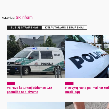
GR inform.
SUSIJĘ STRAIPSNIAI
KITI AUTORIAUS STRAIPSNIAI
x-zona
x-zona
Vairavo keturratį būdamas 2,65
Pas vyrą rasta galimai narkoti
promilės neblaivumo
medžiagų