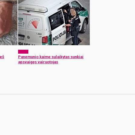
x-zona
ieš
Panemunio kaime sulaikytas sunkiai
apsvaigęs vairuotojas