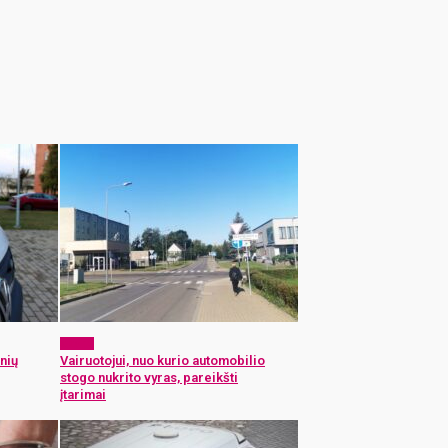
x-zona
nių
Vairuotojui, nuo kurio automobilio
stogo nukrito vyras, pareikšti
įtarimai