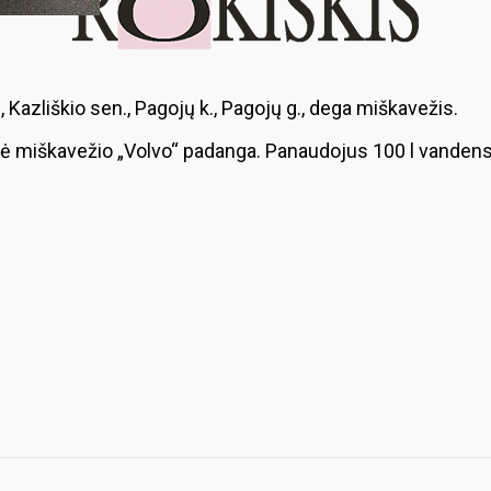
., Kazliškio sen., Pagojų k., Pagojų g., dega miškavežis.
 miškavežio „Volvo“ padanga. Panaudojus 100 l vandens,