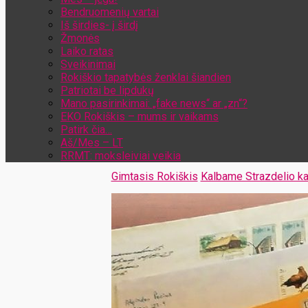
Bendruomenių vartai
Iš širdies- į širdį
Žmonės
Laiko ratas
Sveikinimai
Rokiškio tapatybės ženklai šiandien
Patriotai be lipdukų
Mano pasirinkimai: „fake news“ ar „zn“?
EKO Rokiškis – mums ir vaikams
Patirk čia…
Aš/Mes – LT
RRMT: moksleiviai veikia
Gimtasis Rokiškis
Kalbame Strazdelio ka