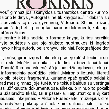
os“ gimnazijos skaityklos Lituanistikos centro kūrimo
lono leidinys „Autografai ne tik knygose…“ Ir dabar vis
beveik visą savo gyvenimą, Vidmanto Staniulio įžangi
rafais šildo, bet ir parengtas parodos dokumentų kataloga
ratūros žinias.
s centre ir kita nedidelio formato knyga, kurios nereiki
yje sudėtos vizualiojo siužeto nuotraukos iš Ingrid
vo ir kitų autorių bei archyvų leidiniai. Fotografijose dom
kai į mūsų gimnazijos biblioteką pradėjo plūsti leidiniai 
, o skaityklėlė su unikaliais leidiniais buvo labai la
anutė Ramanauskienė. Aš jai pasidžiaugdavau, kokių na
nformacinio pobūdžio leidinį „Maironio lietuvių litera
 bibliotekos fragmentu, kuriame ypač gražūs baldai k
kad mes gimnazijoje turėtume tokius baldus su vertinga l
, kas užfiksuota dokumentuose, išlieka, o ir nuo to po
sibrėžto tikslo, tai ir pasiekia. Taip atsitiko ir šį kart
eriausiais linkėjimais – Aldona Ruseckaitė, muziejaus dir
s erdvėse puikuojasi šiuolaikinio stiliaus baldai, o kol
asadų Lietuvoje ir iš įvairių Lietuvos organizacijų bei