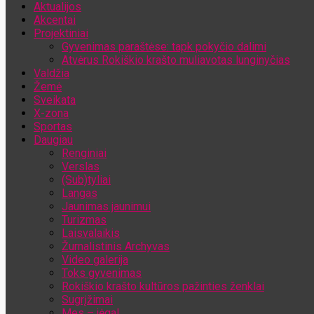
Aktualijos
Jūsų el. pašto adresas
Akcentai
Projektiniai
Gyvenimas paraštėse: tapk pokyčio dalimi
Atvėrus Rokiškio krašto muliavotas lunginyčias
Valdžia
Žemė
Sveikata
X-zona
Sportas
Daugiau
Renginiai
Verslas
(Sub)tyliai
Langas
Jaunimas jaunimui
Turizmas
Laisvalaikis
Žurnalistinis Archyvas
Video galerija
Toks gyvenimas
Rokiškio krašto kultūros pažinties ženklai
Sugrįžimai
Mes – jėga!