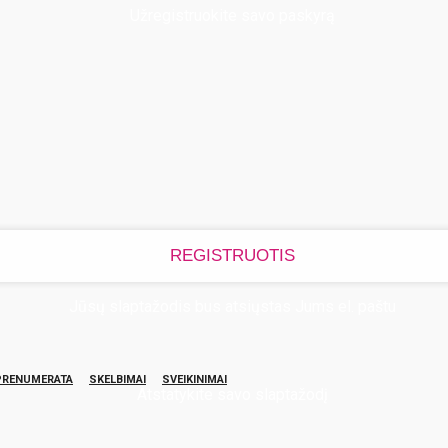
Užregistruokite savo paskyrą
Jūsų slaptažodis bus atsiųstas Jums el. paštu
PRENUMERATA
SKELBIMAI
SVEIKINIMAI
Atstatykite savo slaptažodį