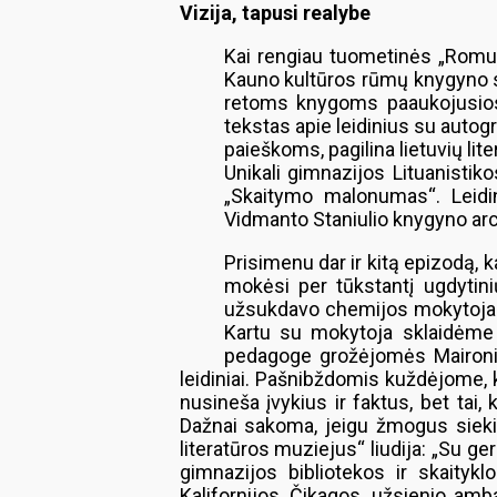
Vizija, tapusi realybe
Kai rengiau tuometinės „Romuv
Kauno kultūros rūmų knygyno sa
retoms knygoms paaukojusios 
tekstas apie leidinius su autog
paieškoms, pagilina lietuvių lite
Unikali gimnazijos Lituanistiko
„Skaitymo malonumas“. Leidin
Vidmanto Staniulio knygyno archy
Prisimenu dar ir kitą epizodą, 
mokėsi per tūkstantį ugdytinių
užsukdavo chemijos mokytoja D
Kartu su mokytoja sklaidėme i
pedagoge grožėjomės Maironio
leidiniai. Pašnibždomis kuždėjome, 
nusineša įvykius ir faktus, bet tai
Dažnai sakoma, jeigu žmogus siekia už
literatūros muziejus“ liudija: „Su g
gimnazijos bibliotekos ir skaityklo
Kalifornijos, Čikagos, užsienio amb