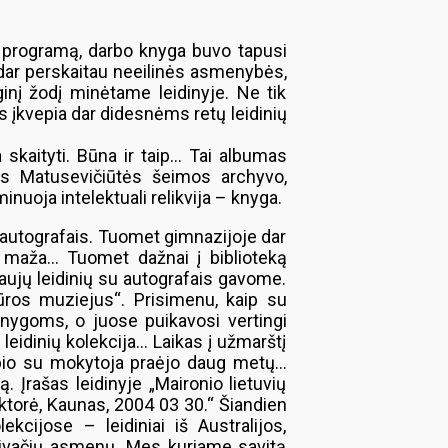
 programą, darbo knyga buvo tapusi
 dar perskaitau neeilinės asmenybės,
nį žodį minėtame leidinyje. Ne tik
s įkvepia dar didesnėms retų leidinių
a skaityti. Būna ir taip… Tai albumas
os Matusevičiūtės šeimos archyvo,
inuoja intelektuali relikvija – knyga.
su autografais. Tuomet gimnazijoje dar
bai maža… Tuomet dažnai į biblioteką
ujų leidinių su autografais gavome.
tūros muziejus“. Prisimenu, kaip su
nygoms, o juose puikavosi vertingi
eidinių kolekcija… Laikas į užmarštį
kalbio su mokytoja praėjo daug metų…
ą. Įrašas leidinyje „Maironio lietuvių
ektorė, Kaunas, 2004 03 30.“ Šiandien
ekcijose – leidiniai iš Australijos,
 privačių asmenų. Mes kuriame savitą