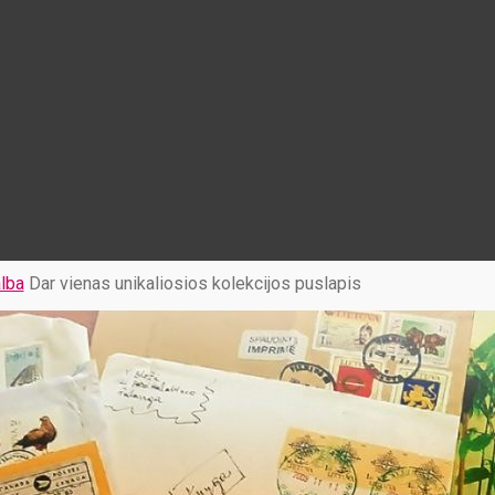
lba
Dar vienas unikaliosios kolekcijos puslapis