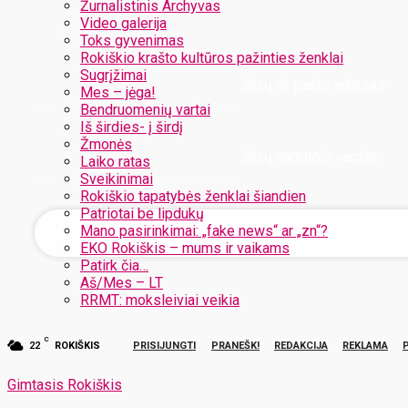
Žurnalistinis Archyvas
Video galerija
Toks gyvenimas
Rokiškio krašto kultūros pažinties ženklai
Sugrįžimai
Jūsų el. pašto adresas
Mes – jėga!
Bendruomenių vartai
Iš širdies- į širdį
Žmonės
Jūsų vartotojo vardas
Laiko ratas
Sveikinimai
Rokiškio tapatybės ženklai šiandien
Patriotai be lipdukų
Mano pasirinkimai: „fake news“ ar „zn“?
EKO Rokiškis – mums ir vaikams
Patirk čia…
Aš/Mes – LT
RRMT: moksleiviai veikia
C
22
ROKIŠKIS
PRISIJUNGTI
PRANEŠK!
REDAKCIJA
REKLAMA
Gimtasis Rokiškis