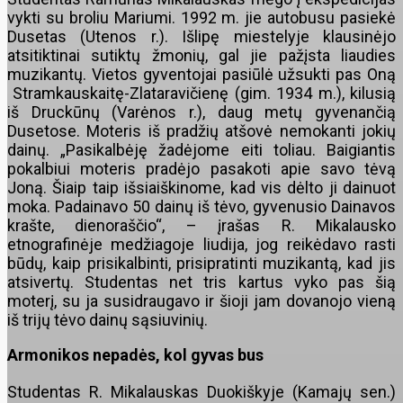
vykti su broliu Mariumi. 1992 m. jie autobusu pasiekė
Dusetas (Utenos r.). Išlipę miestelyje klausinėjo
atsitiktinai sutiktų žmonių, gal jie pažįsta liaudies
muzikantų. Vietos gyventojai pasiūlė užsukti pas Oną
Stramkauskaitę-Zlataravičienę (gim. 1934 m.), kilusią
iš Druckūnų (Varėnos r.), daug metų gyvenančią
Dusetose. Moteris iš pradžių atšovė nemokanti jokių
dainų. „Pasikalbėję žadėjome eiti toliau. Baigiantis
pokalbiui moteris pradėjo pasakoti apie savo tėvą
Joną. Šiaip taip išsiaiškinome, kad vis dėlto ji dainuot
moka. Padainavo 50 dainų iš tėvo, gyvenusio Dainavos
krašte, dienoraščio“, – įrašas R. Mikalausko
etnografinėje medžiagoje liudija, jog reikėdavo rasti
būdų, kaip prisikalbinti, prisipratinti muzikantą, kad jis
atsivertų. Studentas net tris kartus vyko pas šią
moterį, su ja susidraugavo ir šioji jam dovanojo vieną
iš trijų tėvo dainų sąsiuvinių.
Armonikos nepadės, kol gyvas bus
Studentas R. Mikalauskas Duokiškyje (Kamajų sen.)