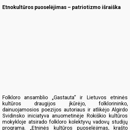
Etnokultūros puoselėjimas – patriotizmo išraiška
Folkloro ansamblio „Gastauta“ ir Lietuvos etninės
kultūros draugijos įkūrėjo, folklorininko,
dainuojamosios poezijos autoriaus ir atlikėjo Algirdo
Svidinsko iniciatyva anuometinėje Rokiškio kultūros
mokykloje atsirado folkloro kolektyvų vadovų studijų
programa. „Etninės kultūros puoselėjimas, krašto