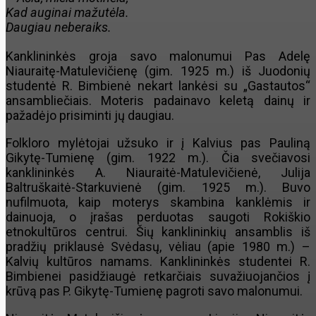
Kad auginai mažutėla.
Daugiau neberaiks.
Kanklininkės groja savo malonumui Pas Adelę
Niauraitę-Matulevičienę (gim. 1925 m.) iš Juodonių
studentė R. Bimbienė nekart lankėsi su „Gastautos“
ansambliečiais. Moteris padainavo keletą dainų ir
pažadėjo prisiminti jų daugiau.
Folkloro mylėtojai užsuko ir į Kalvius pas Pauliną
Gikytę-Tumienę (gim. 1922 m.). Čia svečiavosi
kanklininkės A. Niauraitė-Matulevičienė, Julija
Baltruškaitė-Starkuvienė (gim. 1925 m.). Buvo
nufilmuota, kaip moterys skambina kanklėmis ir
dainuoja, o įrašas perduotas saugoti Rokiškio
etnokultūros centrui. Šių kanklininkių ansamblis iš
pradžių priklausė Svėdasų, vėliau (apie 1980 m.) –
Kalvių kultūros namams. Kanklininkės studentei R.
Bimbienei pasidžiaugė retkarčiais suvažiuojančios į
krūvą pas P. Gikytę-Tumienę pagroti savo malonumui.