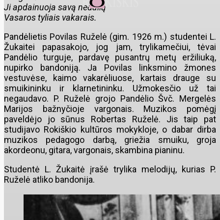
Ji apdainuoja savą nedalią
Vasaros tyliais vakarais.
Pandėlietis Povilas Ruželė (gim. 1926 m.) studentei L.
Žukaitei papasakojo, jog jam, trylikamečiui, tėvai
Pandėlio turguje, pardavę pusantrų metų eržiliuką,
nupirko bandoniją. Ja Povilas linksmino žmones
vestuvėse, kaimo vakarėliuose, kartais drauge su
smuikininku ir klarnetininku. Užmokesčio už tai
negaudavo. P. Ruželė grojo Pandėlio Švč. Mergelės
Marijos bažnyčioje vargonais. Muzikos pomėgį
paveldėjo jo sūnus Robertas Ruželė. Jis taip pat
studijavo Rokiškio kultūros mokykloje, o dabar dirba
muzikos pedagogo darbą, griežia smuiku, groja
akordeonu, gitara, vargonais, skambina pianinu.
Studentė L. Žukaitė įrašė trylika melodijų, kurias P.
Ruželė atliko bandonija.