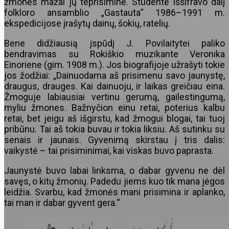
žmonės mažai jų teprisiminė. Studentė iššifravo dalį
folkloro ansamblio „Gastauta“ 1986–1991 m.
ekspedicijose įrašytų dainų, šokių, ratelių.
Bene didžiausią įspūdį J. Povilaitytei paliko
bendravimas su Rokiškio muzikante Veronika
Einoriene (gim. 1908 m.). Jos biografijoje užrašyti tokie
jos žodžiai: „Dainuodama aš prisimenu savo jaunystę,
draugus, drauges. Kai dainuoju, ir laikas greičiau eina.
Žmoguje labiausiai vertinu gerumą, gailestingumą,
myliu žmones. Bažnyčion einu retai, poterius kalbu
retai, bet jeigu aš išgirstu, kad žmogui blogai, tai tuoj
pribūnu. Tai aš tokia buvau ir tokia liksiu. Aš sutinku su
senais ir jaunais. Gyvenimą skirstau į tris dalis:
vaikystė – tai prisiminimai, kai viskas buvo paprasta.
Jaunystė buvo labai linksma, o dabar gyvenu ne dėl
savęs, o kitų žmonių. Padedu jiems kuo tik mana jėgos
leidžia. Svarbu, kad žmonės mani prisimina ir aplanko,
tai man ir dabar gyvent gera.“