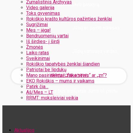
Žurnalistinis Archyvas
Užregistruokite savo paskyrą
Video galerija
Toks gyvenimas
Rokiškio krašto kultūros pažinties ženklai
Sugrįžimai
Jūsų el. pašto adresas
Mes – jėga!
Bendruomenių vartai
Iš širdies- į širdį
Žmonės
Jūsų vartotojo vardas
Laiko ratas
Sveikinimai
Rokiškio tapatybės ženklai šiandien
Patriotai be lipdukų
Mano pasirinkimai: „fake news“ ar „zn“?
EKO Rokiškis – mums ir vaikams
Patirk čia…
Jūsų slaptažodis bus atsiųstas Jums el. paštu
Aš/Mes – LT
RRMT: moksleiviai veikia
Atstatykite savo slaptažodį
Aktualijos