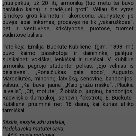
„nusipirkusį už 20 litų armoniką (tuo metu tai buvo
paršiuko kaina) ir pradėjusį groti“. Vėliau šis vyras
išmokęs groti klarnetu ir akordeonu. Jaunystėje jis
buvęs labai linksmas, grodavęs ne tik „vakaruškose“,
bet ir vestuvėse, krikštynose, puotose, tuomet
vadintose baliais.
Pateikėja Emilija Buckutė-Kubilienė (gim. 1898 m.)
buvo kaimo pasakotoja ir dainininkė, galėjusi
susikalbėti vokiškai, lenkiškai ir rusiškai. V. Kubilius
armonika pagrojo studentei polkas: „Ėjo velnias iš
belaisvės“, „Ponaičiukas gale sodo“, Augusto,
Marceliutės, minorinę, latvišką, senovinę, bandonijos;
valsus: „Kai buvai jauna“, „Kaip gražu miške“, „Plaukia
laivelis“, „Cit, motute“, Žiobiškio, jurginų, bandonijos;
Radviliškio klumpakojį, senovinį fokstrotą. E. Buckutė-
Kubilienė prisiminė net 16 dainų, kai kurias atliko
tarmiškai.
Sėskis, sesyte, ažu stalalia,
Padėkavoka matutei sava.
– Ačiū, miela motinėla,