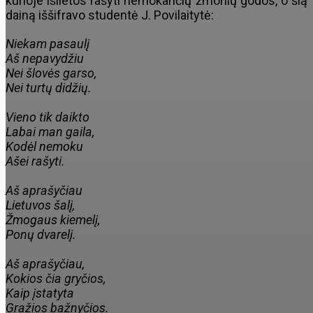
kurioje išlietos rašyti nemokančių žmonių godos, o šią
dainą iššifravo studentė J. Povilaitytė:
Niekam pasaulį
Aš nepavydžiu
Nei šlovės garso,
Nei turtų didžių.
Vieno tik daikto
Labai man gaila,
Kodėl nemoku
Ašei rašyti.
Aš aprašyčiau
Lietuvos šalį,
Žmogaus kiemelį,
Ponų dvarelį.
Aš aprašyčiau,
Kokios čia gryčios,
Kaip įstatyta
Gražios bažnyčios.