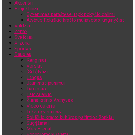
Akcentai
Jūsų el. pašto adresas
Projektiniai
Gyvenimas paraštėse: tapk pokyčio dalimi
Atvėrus Rokiškio krašto muliavotas lunginyčias
Valdžia
Žemė
Sveikata
X-zona
Sportas
Daugiau
Renginiai
Verslas
(Sub)tyliai
Langas
Jaunimas jaunimui
Turizmas
Laisvalaikis
Žurnalistinis Archyvas
Video galerija
Toks gyvenimas
Rokiškio krašto kultūros pažinties ženklai
Sugrįžimai
Mes – jėga!
Bendruomenių vartai