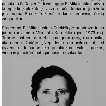
pasakojo G. Dagienė. Ji išsaugojo R. Mikalausko įrašytą
kompaktinę plokštelę, vaizdo įrašą, kuriame įamžinta
jos mama Bronė Trakienė, rodanti senovinių šokių
žingsnelius.
Studentas R. Mikalauskas Duokiškyje bendravo ir su
jaunu muzikantu Vilmantu Kemekliu (gim. 1973 m.).
Tuomet aštuoniolikmetis, jau gerai grojęs armonika,
akordeonu, žadėjo: „Nepadėsiu armonikos tol, kol
gyvensiu.“ Įrašuose liko jo atliekami valsai, polkos,
vieną iš jų sukūrė pats jaunasis muzikantas.