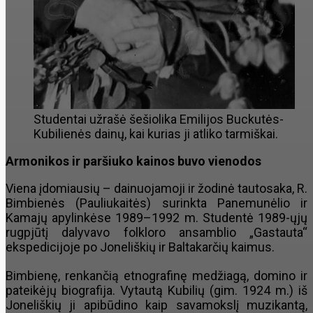
Studentai užrašė šešiolika Emilijos Buckutės-
Kubilienės dainų, kai kurias ji atliko tarmiškai.
Armonikos ir paršiuko kainos buvo vienodos
Viena įdomiausių – dainuojamoji ir žodinė tautosaka, R.
Bimbienės (Pauliukaitės) surinkta Panemunėlio ir
Kamajų apylinkėse 1989–1992 m. Studentė 1989-ųjų
rugpjūtį dalyvavo folkloro ansamblio „Gastauta“
ekspedicijoje po Joneliškių ir Baltakarčių kaimus.
Bimbienę, renkančią etnografinę medžiagą, domino ir
pateikėjų biografija. Vytautą Kubilių (gim. 1924 m.) iš
Joneliškių ji apibūdino kaip savamokslį muzikantą,