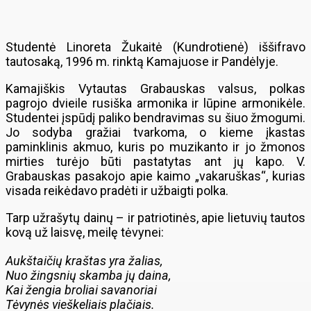
Studentė Linoreta Žukaitė (Kundrotienė) iššifravo
tautosaką, 1996 m. rinktą Kamajuose ir Pandėlyje.
Kamajiškis Vytautas Grabauskas valsus, polkas
pagrojo dvieile rusiška armonika ir lūpine armonikėle.
Studentei įspūdį paliko bendravimas su šiuo žmogumi.
Jo sodyba gražiai tvarkoma, o kieme įkastas
paminklinis akmuo, kuris po muzikanto ir jo žmonos
mirties turėjo būti pastatytas ant jų kapo. V.
Grabauskas pasakojo apie kaimo „vakaruškas“, kurias
visada reikėdavo pradėti ir užbaigti polka.
Tarp užrašytų dainų – ir patriotinės, apie lietuvių tautos
kovą už laisvę, meilę tėvynei:
Aukštaičių kraštas yra žalias,
Nuo žingsnių skamba jų daina,
Kai žengia broliai savanoriai
Tėvynės vieškeliais plačiais.