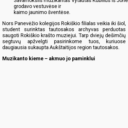
Savamokslis muzikantas Vytautas Kubilius iš Jonel
grodavo vestuvėse ir
kaimo jaunimo šventėse.
Nors Panevėžio kolegijos Rokiškio filialas veikia iki šiol,
student surinktas tautosakos archyvas perduotas
saugoti Rokiškio krašto muziejui. Tarp dviejų dešimčių
segtuvų apžvelgti pasirinkome tuos, kuriuose
daugiausia sukaupta Aukštaitijos region tautosakos.
Muzikanto kieme – akmuo jo paminklui