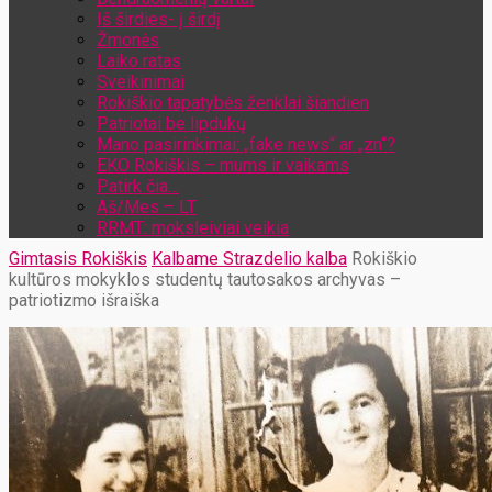
Iš širdies- į širdį
Žmonės
Laiko ratas
Sveikinimai
Rokiškio tapatybės ženklai šiandien
Patriotai be lipdukų
Mano pasirinkimai: „fake news“ ar „zn“?
EKO Rokiškis – mums ir vaikams
Patirk čia…
Aš/Mes – LT
RRMT: moksleiviai veikia
Gimtasis Rokiškis
Kalbame Strazdelio kalba
Rokiškio
kultūros mokyklos studentų tautosakos archyvas –
patriotizmo išraiška