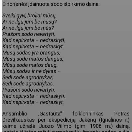
Einorienės įdainuota sodo išpirkimo daina:
Sveiki gyvi, broliai mūsų,
Ar ne ilgu jum be mūsų?
Ar ne ilgu jum be mūs?
Prašom sodo nevartyti,
Kad nepirksta – nedraskyti,
Kad nepirksta – nedraskyt.
Mūsų sodas yra brangus,
Mūsų sode matos dangus,
Mūsų sode matos daug.
Mūsų sodas ir ne dykas –
Sėdi sode agrodnykas,
Sėdi sode agrodnykas.
Prašom sodo nevartyti,
Kad nepirksta – nedraskyti,
Kad nepirksta – nedraskyt.
Ansamblio „Gastauta“ folklorininkas Petras
Drevilkauskas per ekspediciją Jakėnų (Ignalinos r.)
kaime užrašė Juozo Vilimo (gim. 1906 m.) dainą,