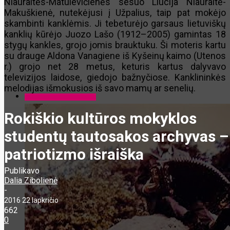
Niauraitės-Matulevičienės sesuo Liucija Niauraitė-
Makuškienė, nutekėjusi į Užpalius, taip pat mokėjo
skambinti kanklėmis. Ji tebeturėjo garsaus lietuviškų
kanklių kūrėjo Juozo Lašo (1912–2005) gamintas 18
stygų kankles, grojo jomis brauktuku. Ši moteris kartu
su drauge Aldona Vanagiene iš Kyšeinų kaimo (Utenos
r.) grojo net 28 metus, keturis kartus dalyvavo
televizijos laidose, giedojo bažnyčiose. Kanklininkės
melodijas išmokusios iš savo mamų ar senelių.
Kalbame Strazdelio kalba
Rokiškio kultūros mokyklos
studentų tautosakos archyvas –
patriotizmo išraiška
Publikavo
Dalia Zibolienė
-
2016 22 lapkričio
662
0