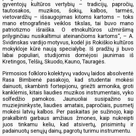
gyventojų kultūros vertybių – tradicijų, papročių,
tautosakos, muzikos, šokių, kalbos, tarmės,
vietovardžių – išsaugojimas kitoms kartoms – toks
mano etnografinės veiklos tikslas, tai buvo mano
patriotizmo išraiška. O etnokultūros užmiršimą
prilyginčiau nusikaltimui ateinančioms kartoms“, – A.
Svidinskas vardijo motyvus, kodėl jis Rokiškio kultūros
mokykloje kūrė naują specialybę. Iš pradžių ji buvo
labai populiari, studijomis domėjosi jaunimas iš
Kretingos, Telšių, Skuodo, Kauno, Tauragės.
Pirmosios folkloro kolektyvų vadovų laidos absolventė
Rasa Bimbienė pasakojo, kad studentai mokėsi
dainuoti, skambinti fortepijonu, griežti armonika, groti
kanklėmis, kitais liaudies muzikos instrumentais, vyko
solfedžio pamokos. Jaunuoliai susipažino su
muziejininkyste, liaudies amatais, papročiais, pusmetį
mokėsi latvių kalbos. Per paskaitas jie sužinojo, kaip
prakalbinti garbaus amžiaus žmones, kaip nukreipti
juos tinkamu keliu, kad atsivertų, prisimintų ir
padainuotų senųjų dainų, pagrotų turimu instrumentu.