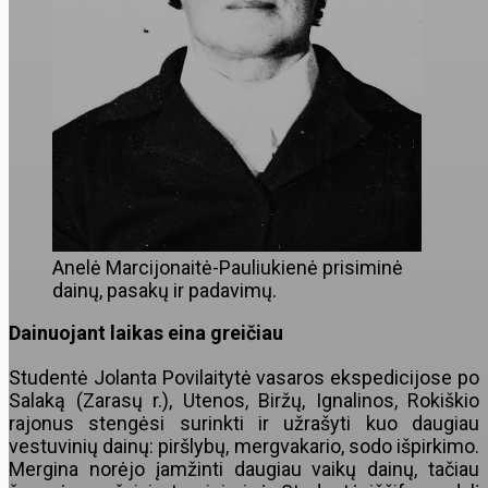
Anelė Marcijonaitė-Pauliukienė prisiminė
dainų, pasakų ir padavimų.
Dainuojant laikas eina greičiau
Studentė Jolanta Povilaitytė vasaros ekspedicijose po
Salaką (Zarasų r.), Utenos, Biržų, Ignalinos, Rokiškio
rajonus stengėsi surinkti ir užrašyti kuo daugiau
vestuvinių dainų: piršlybų, mergvakario, sodo išpirkimo.
Mergina norėjo įamžinti daugiau vaikų dainų, tačiau