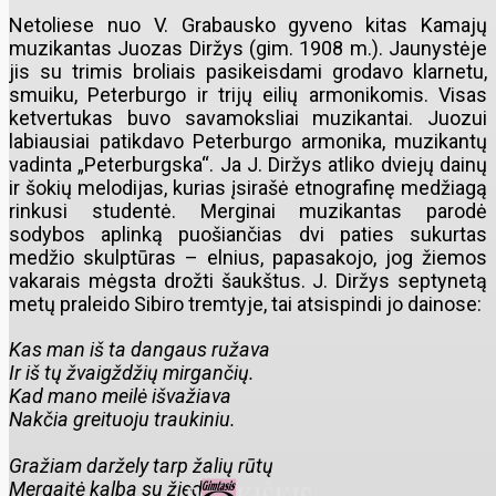
Netoliese nuo V. Grabausko gyveno kitas Kamajų
muzikantas Juozas Diržys (gim. 1908 m.). Jaunystėje
jis su trimis broliais pasikeisdami grodavo klarnetu,
smuiku, Peterburgo ir trijų eilių armonikomis. Visas
ketvertukas buvo savamoksliai muzikantai. Juozui
labiausiai patikdavo Peterburgo armonika, muzikantų
vadinta „Peterburgska“. Ja J. Diržys atliko dviejų dainų
ir šokių melodijas, kurias įsirašė etnografinę medžiagą
rinkusi studentė. Merginai muzikantas parodė
sodybos aplinką puošiančias dvi paties sukurtas
medžio skulptūras – elnius, papasakojo, jog žiemos
vakarais mėgsta drožti šaukštus. J. Diržys septynetą
metų praleido Sibiro tremtyje, tai atsispindi jo dainose:
Kas man iš ta dangaus ružava
Ir iš tų žvaigždžių mirgančių.
Kad mano meilė išvažiava
Nakčia greituoju traukiniu.
Gražiam daržely tarp žalių rūtų
Mergaitė kalba su žiedais,