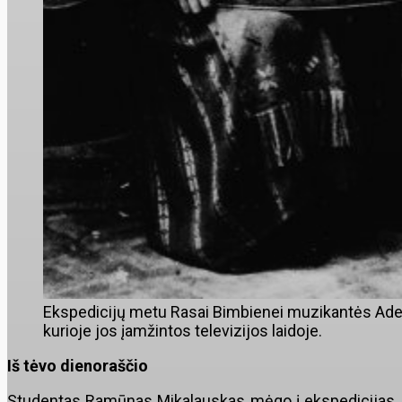
Ekspedicijų metu Rasai Bimbienei muzikantės Adelė
kurioje jos įamžintos televizijos laidoje.
Iš tėvo dienoraščio
Studentas Ramūnas Mikalauskas mėgo į ekspedicijas