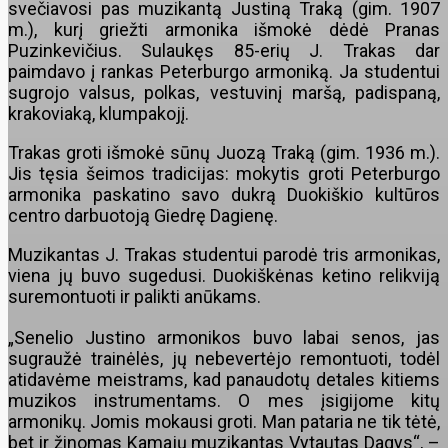
svečiavosi pas muzikantą Justiną Traką (gim. 1907
m.), kurį griežti armonika išmokė dėdė Pranas
Puzinkevičius. Sulaukęs 85-erių J. Trakas dar
paimdavo į rankas Peterburgo armoniką. Ja studentui
sugrojo valsus, polkas, vestuvinį maršą, padispaną,
krakoviaką, klumpakojį.
Trakas groti išmokė sūnų Juozą Traką (gim. 1936 m.).
Jis tęsia šeimos tradicijas: mokytis groti Peterburgo
armonika paskatino savo dukrą Duokiškio kultūros
centro darbuotoją Giedrę Dagienę.
Muzikantas J. Trakas studentui parodė tris armonikas,
viena jų buvo sugedusi. Duokiškėnas ketino relikviją
suremontuoti ir palikti anūkams.
„Senelio Justino armonikos buvo labai senos, jas
sugraužė trainėlės, jų nebevertėjo remontuoti, todėl
atidavėme meistrams, kad panaudotų detales kitiems
muzikos instrumentams. O mes įsigijome kitų
armonikų. Jomis mokausi groti. Man pataria ne tik tėtė,
bet ir žinomas Kamajų muzikantas Vytautas Dagys“, –