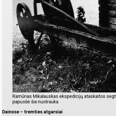
Ramūnas Mikalauskas ekspedicijų ataskaitos seg
papuošė šia nuotrauka.
Dainose – tremties atgarsiai