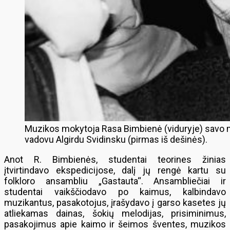
Muzikos mokytoja Rasa Bimbienė (viduryje) savo mo
vadovu Algirdu Svidinsku (pirmas iš dešinės).
Anot R. Bimbienės, studentai teorines žinias
įtvirtindavo ekspedicijose, dalį jų rengė kartu su
folkloro ansambliu „Gastauta“. Ansambliečiai ir
studentai vaikščiodavo po kaimus, kalbindavo
muzikantus, pasakotojus, įrašydavo į garso kasetes jų
atliekamas dainas, šokių melodijas, prisiminimus,
pasakojimus apie kaimo ir šeimos šventes, muzikos