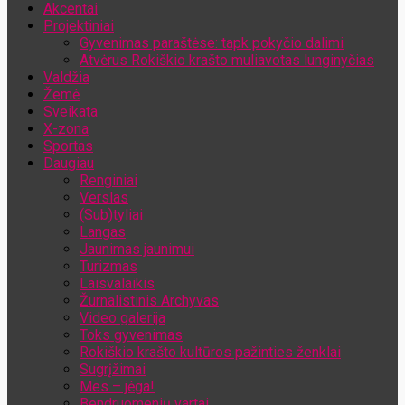
Akcentai
Jūsų el. pašto adresas
Projektiniai
Gyvenimas paraštėse: tapk pokyčio dalimi
Atvėrus Rokiškio krašto muliavotas lunginyčias
Valdžia
Žemė
Sveikata
X-zona
Sportas
Daugiau
Renginiai
Verslas
(Sub)tyliai
Langas
Jaunimas jaunimui
Turizmas
Laisvalaikis
Žurnalistinis Archyvas
Video galerija
Toks gyvenimas
Rokiškio krašto kultūros pažinties ženklai
Sugrįžimai
Mes – jėga!
Bendruomenių vartai