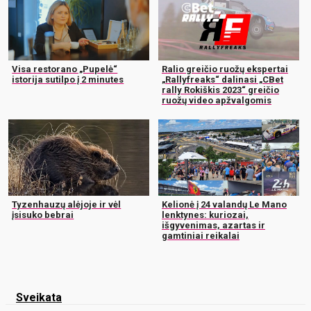
Visa restorano „Pupelė“
Ralio greičio ruožų ekspertai
istorija sutilpo į 2 minutes
„Rallyfreaks“ dalinasi „CBet
rally Rokiškis 2023“ greičio
ruožų video apžvalgomis
Tyzenhauzų alėjoje ir vėl
Kelionė į 24 valandų Le Mano
įsisuko bebrai
lenktynes: kuriozai,
išgyvenimas, azartas ir
gamtiniai reikalai
Sveikata