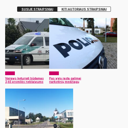
SUSIJĘ STRAIPSNIAI
KITI AUTORIAUS STRAIPSNIAI
x-zona
x-zona
Vairavo keturratį būdamas
Pas vyrą rasta galimai
2,65 promilės neblaivumo
narkotinių medžiagų