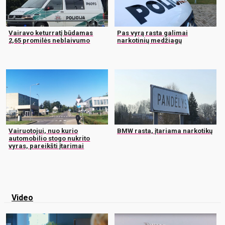
Vairavo keturratį būdamas
Pas vyrą rasta galimai
2,65 promilės neblaivumo
narkotinių medžiagų
Vairuotojui, nuo kurio
BMW rasta, įtariama narkotikų
automobilio stogo nukrito
vyras, pareikšti įtarimai
Video