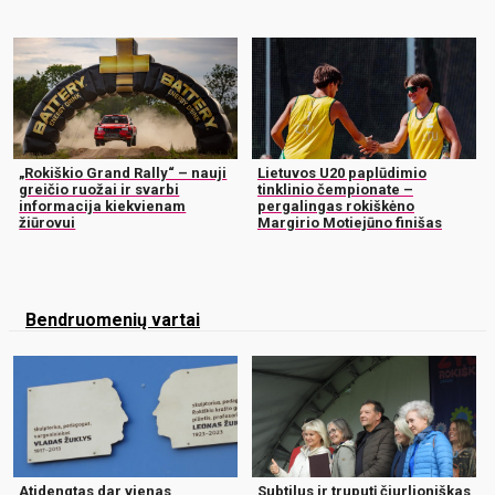
„Rokiškio Grand Rally“ – nauji
Lietuvos U20 paplūdimio
greičio ruožai ir svarbi
tinklinio čempionate –
informacija kiekvienam
pergalingas rokiškėno
žiūrovui
Margirio Motiejūno finišas
Bendruomenių vartai
Atidengtas dar vienas
Subtilus ir truputį čiurlioniškas