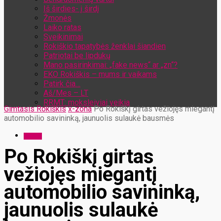
Iš širdies- į širdį
Žmonės
Laiko ratas
Sveikinimai
Rokiškio tapatybės ženklai šiandien
Patriotai be lipdukų
Mano pasirinkimai: „fake news“ ar „zn“?
EKO Rokiškis – mums ir vaikams
Patirk čia…
Aš/Mes – LT
RRMT: moksleiviai veikia
Gimtasis Rokiškis
x-zona
Po Rokiškį girtas vežiojęs miegantį
automobilio savininką, jaunuolis sulaukė bausmės
x-zona
Po Rokiškį girtas
vežiojęs miegantį
automobilio savininką,
jaunuolis sulaukė