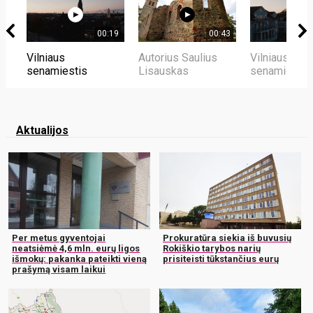
00:19
00:43
Vilniaus
Autorius Saulius
Vilniaus
senamiestis
Lisauskas
senamiestis
Aktualijos
Per metus gyventojai
Prokuratūra siekia iš buvusių
neatsiėmė 4,6 mln. eurų ligos
Rokiškio tarybos narių
išmokų: pakanka pateikti vieną
prisiteisti tūkstančius eurų
prašymą visam laikui