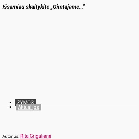
Išsamiau skaitykite „Gimtajame…“
ŽYMOS
Aktualijos
Rita Grigalienė