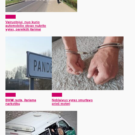
x-zona
Vairuotojui, nuo kurio
automobilio stogo nukrito
vyras, pareikšti įtarimai
x-zona
x-zona
BMW rasta, įtariama
Neblaivus vyras smurtavo
narkotikų
prieš moterį