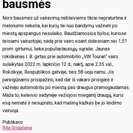
bausmės
Nors bausmės už vairavimą neblaiviems tikrai nepraturtina ir
malonumo nekelia, kai kurių tai nuo bandymų važinėti po
miestą apspangus nesulaiko. Baudžiamosios bylos, kuriose
teisiami vairuotojai, sėdę prie vairo esant didesniam nei 1,51
prom. girtumui, lieka populiariausiųjų sąraše. Jaunas
rokiškėnas I. B. girtas prie automobilio „VW Touran“ vairo
sulaikytas 2022 m. lapkričio 12 d., naktį, apie 2.35 val.,
Rokiškyje, Respublikos gatvėje, ties 58-uoju namu. Jis
pareigūnams prisipažino, kad dar iš vakaro prisigėrė ir
važinėjo automobiliu po miestą pas draugus pramogaudamas.
Maža to, keleivio sėdynėje vežiojosi miegantį draugą, kuris
esą nematė ir nesuprato, kad mašiną kažkas be jo leidimo
vairuoja.
Publikavo
Rita Grigalienė