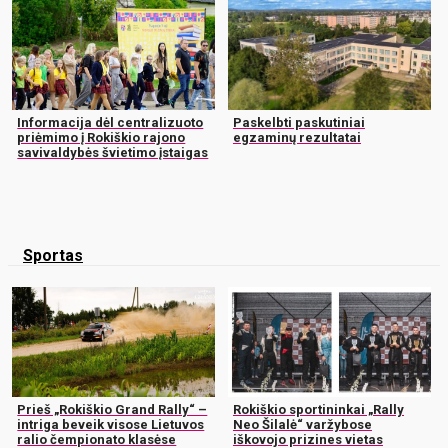
Informacija dėl centralizuoto
Paskelbti paskutiniai
priėmimo į Rokiškio rajono
egzaminų rezultatai
savivaldybės švietimo įstaigas
Sportas
Prieš „Rokiškio Grand Rally“ –
Rokiškio sportininkai „Rally
intriga beveik visose Lietuvos
Neo Šilalė“ varžybose
ralio čempionato klasėse
iškovojo prizines vietas