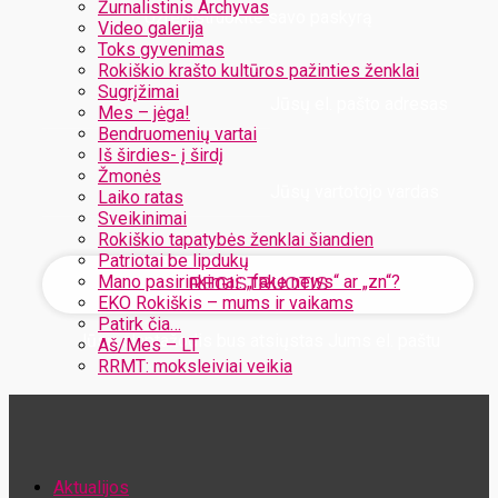
Žurnalistinis Archyvas
Užregistruokite savo paskyrą
Video galerija
Toks gyvenimas
Rokiškio krašto kultūros pažinties ženklai
Sugrįžimai
Jūsų el. pašto adresas
Mes – jėga!
Bendruomenių vartai
Iš širdies- į širdį
Žmonės
Jūsų vartotojo vardas
Laiko ratas
Sveikinimai
Rokiškio tapatybės ženklai šiandien
Patriotai be lipdukų
Mano pasirinkimai: „fake news“ ar „zn“?
EKO Rokiškis – mums ir vaikams
Patirk čia…
Jūsų slaptažodis bus atsiųstas Jums el. paštu
Aš/Mes – LT
RRMT: moksleiviai veikia
Atstatykite savo slaptažodį
Aktualijos