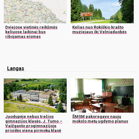
Dviejose vietinės reikšmės
Kelias nuo Rokiškio krašto
keliuose laikinai bus
muziejaus iki Velniaduobės
ribojamas eismas
Langas
Juodupėje nebus trečios
ŠMSM pakoregavo naujų
gimnazijos klasės, J. Tumo –
mokslo metų ugdymo planus
Vaižganto progimnazijoje
prisidės viena pirmokų klasė