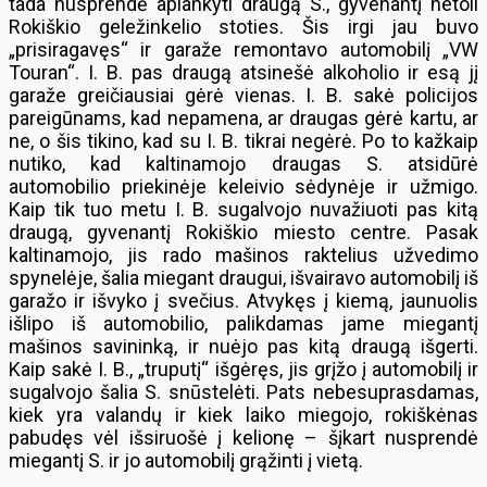
tada nusprendė aplankyti draugą S., gyvenantį netoli
Rokiškio geležinkelio stoties. Šis irgi jau buvo
„prisiragavęs“ ir garaže remontavo automobilį „VW
Touran“. I. B. pas draugą atsinešė alkoholio ir esą jį
garaže greičiausiai gėrė vienas. I. B. sakė policijos
pareigūnams, kad nepamena, ar draugas gėrė kartu, ar
ne, o šis tikino, kad su I. B. tikrai negėrė. Po to kažkaip
nutiko, kad kaltinamojo draugas S. atsidūrė
automobilio priekinėje keleivio sėdynėje ir užmigo.
Kaip tik tuo metu I. B. sugalvojo nuvažiuoti pas kitą
draugą, gyvenantį Rokiškio miesto centre. Pasak
kaltinamojo, jis rado mašinos raktelius užvedimo
spynelėje, šalia miegant draugui, išvairavo automobilį iš
garažo ir išvyko į svečius. Atvykęs į kiemą, jaunuolis
išlipo iš automobilio, palikdamas jame miegantį
mašinos savininką, ir nuėjo pas kitą draugą išgerti.
Kaip sakė I. B., „truputį“ išgėręs, jis grįžo į automobilį ir
sugalvojo šalia S. snūstelėti. Pats nebesuprasdamas,
kiek yra valandų ir kiek laiko miegojo, rokiškėnas
pabudęs vėl išsiruošė į kelionę – šįkart nusprendė
miegantį S. ir jo automobilį grąžinti į vietą.