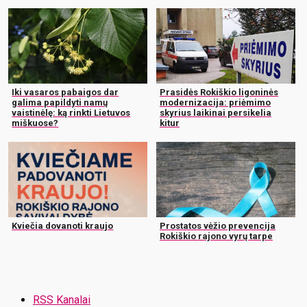
Iki vasaros pabaigos dar
Prasidės Rokiškio ligoninės
galima papildyti namų
modernizacija: priėmimo
vaistinėlę: ką rinkti Lietuvos
skyrius laikinai persikelia
miškuose?
kitur
Kviečia dovanoti kraujo
Prostatos vėžio prevencija
Rokiškio rajono vyrų tarpe
RSS Kanalai