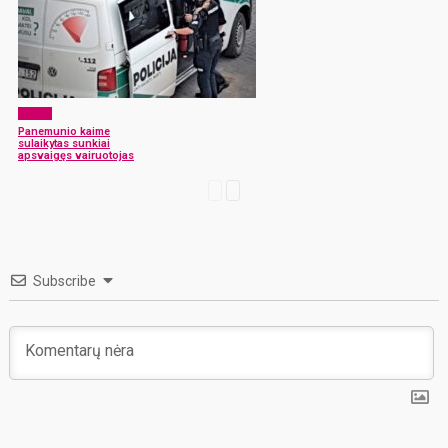
x-zona
Panemunio kaime
sulaikytas sunkiai
apsvaigęs vairuotojas
Subscribe