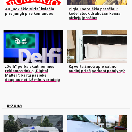
AB „Rokiškio sūris“ kviečia
Pigiau nereiškia prasčiau:
prisijungti prie komandos
kodėl stock drabužiai keičia
pirkėjų įpročius
„Delfi“ perka skaitmeninės
Ką verta žinoti apie satino
reklamos tinklą „Digital
audinį prieš perkant patalynę?
Matter“: kartu pasieks
daugiau nei 1,6 mln. vartotojų
x-zona