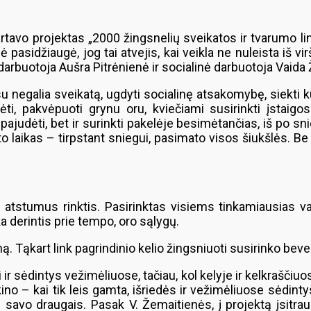
vo projektas „2000 žingsnelių sveikatos ir tvarumo link
pasidžiaugė, jog tai atvejis, kai veikla ne nuleista iš v
s darbuotoja Aušra Pitrėnienė ir socialinė darbuotoja Vaida
negalia sveikatą, ugdyti socialinę atsakomybę, siekti k
udėti, pakvėpuoti grynu oru, kviečiami susirinkti įstaigo
pajudėti, bet ir surinkti pakelėje besimėtančias, iš po sn
kto laikas – tirpstant sniegui, pasimato visos šiukšlės. 
s atstumus rinktis. Pasirinktas visiems tinkamiausias v
a derintis prie tempo, oro sąlygų.
 Tąkart link pagrindinio kelio žingsniuoti susirinko beve
i ir sėdintys vežimėliuose, tačiau, kol kelyje ir kelkrašč
ikino – kai tik leis gamta, išriedės ir vežimėliuose sėdin
i savo draugais. Pasak V. Žemaitienės, į projektą įsitra