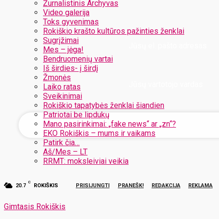
Žurnalistinis Archyvas
Video galerija
Toks gyvenimas
Rokiškio krašto kultūros pažinties ženklai
Sugrįžimai
Jūsų el. pašto adresas
Mes – jėga!
Bendruomenių vartai
Iš širdies- į širdį
Žmonės
Jūsų vartotojo vardas
Laiko ratas
Sveikinimai
Rokiškio tapatybės ženklai šiandien
Patriotai be lipdukų
Mano pasirinkimai: „fake news“ ar „zn“?
EKO Rokiškis – mums ir vaikams
Patirk čia…
Aš/Mes – LT
RRMT: moksleiviai veikia
C
20.7
ROKIŠKIS
PRISIJUNGTI
PRANEŠK!
REDAKCIJA
REKLAMA
Gimtasis Rokiškis