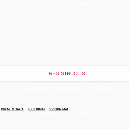
Užregistruokite savo paskyrą
Jūsų slaptažodis bus atsiųstas Jums el. paštu
PRENUMERATA
SKELBIMAI
SVEIKINIMAI
Atstatykite savo slaptažodį