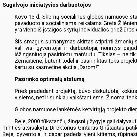
Sugalvojo iniciatyvios darbuotojos
Kovo 13 d. Skemų socialinės globos namuose starta
pavaduotoja socialiniams reikalams Greta Žilėnienė 
yra vieno iš įstaigos skyrių individualios priežiūro
Šis smagus sumanymas skirtas stiprinti žmonių su 
val. visi gyventojai ir darbuotojai, norintys paj
išžingsniuoja pasirinktu maršrutu. Tikslas – ne tik 
Žemaitienė, būtent todėl ir pasirinktas toks proje
kartu su kasmetine akcija „Darom!“
Pasirinko optimalų atstumą
Prieš pradedant projektą, buvo diskutuota, kokiu
visiems, net ir sunkiau vaikštantiems. Žinoma, tenk
Globos namuose lankėmės ketvirtąją projekto dieną.
Beje, 2000 tūkstančių žingsnių žygyje gali dalyvaut
minties atsisakyta. Direktorius Gintaras Girštautas pat
Beje, gyventojai ir dabar padeda vieni kitiems, rūpinas