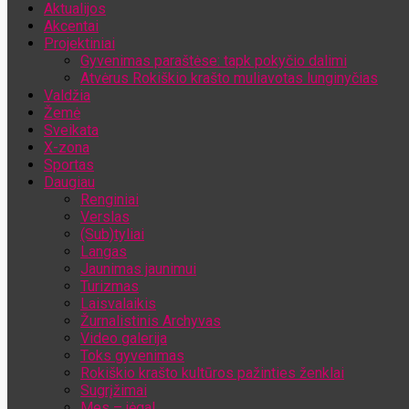
Aktualijos
Jūsų el. pašto adresas
Akcentai
Projektiniai
Gyvenimas paraštėse: tapk pokyčio dalimi
Atvėrus Rokiškio krašto muliavotas lunginyčias
Valdžia
Žemė
Sveikata
X-zona
Sportas
Daugiau
Renginiai
Verslas
(Sub)tyliai
Langas
Jaunimas jaunimui
Turizmas
Laisvalaikis
Žurnalistinis Archyvas
Video galerija
Toks gyvenimas
Rokiškio krašto kultūros pažinties ženklai
Sugrįžimai
Mes – jėga!