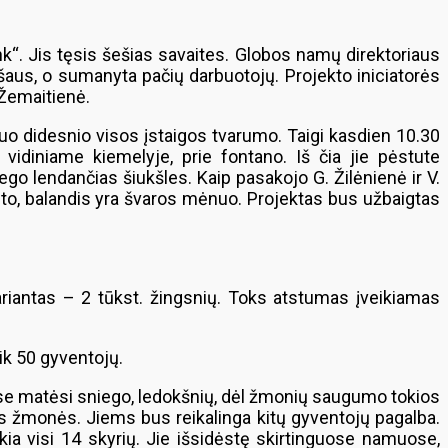
“. Jis tęsis šešias savaites. Globos namų direktoriaus
iršaus, o sumanyta pačių darbuotojų. Projekto iniciatorės
 Žemaitienė.
uo didesnio visos įstaigos tvarumo. Taigi kasdien 10.30
s vidiniame kiemelyje, prie fontano. Iš čia jie pėstute
iego lendančias šiukšles. Kaip pasakojo G. Žilėnienė ir V.
Be to, balandis yra švaros mėnuo. Projektas bus užbaigtas
ariantas – 2 tūkst. žingsnių. Toks atstumas įveikiamas
ik 50 gyventojų.
iuose matėsi sniego, ledokšnių, dėl žmonių saugumo tokios
tys žmonės. Jiems bus reikalinga kitų gyventojų pagalba.
ukia visi 14 skyrių. Jie išsidėstę skirtinguose namuose,