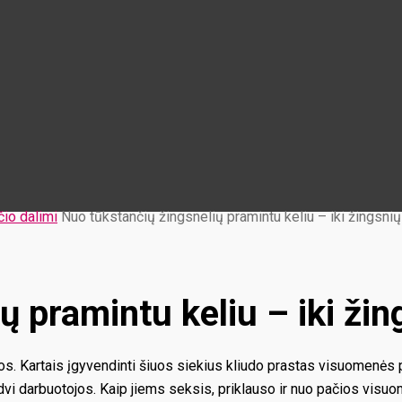
io dalimi
Nuo tūkstančių žingsnelių pramintu keliu – iki žingsni
ų pramintu keliu – iki ži
 Kartais įgyvendinti šiuos siekius kliudo prastas visuomenės poži
o dvi darbuotojos. Kaip jiems seksis, priklauso ir nuo pačios visu