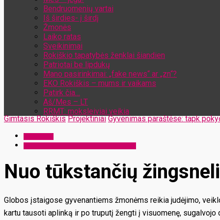
Bendruomenių vartai
Iš širdies- į širdį
Žmonės
Laiko ratas
Sveikinimai
Rokiškio tapatybės ženklai šiandien
Patriotai be lipdukų
Mano pasirinkimai: „fake news“ ar „zn“?
EKO Rokiškis – mums ir vaikams
Patirk čia…
Aš/Mes – LT
RRMT: moksleiviai veikia
Gimtasis Rokiškis
Projektiniai
Gyvenimas paraštėse: tapk pokyč
Projektiniai
Gyvenimas paraštėse: tapk pokyčio dalimi
Nuo tūkstančių žingsneli
Globos įstaigose gyvenantiems žmonėms reikia judėjimo, veiklos.
kartu tausoti aplinką ir po truputį žengti į visuomenę, sugalvoj