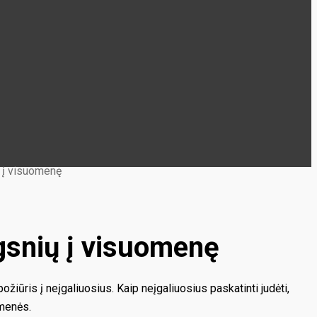
ų į visuomenę
ngsnių į visuomenę
ūris į neįgaliuosius. Kaip neįgaliuosius paskatinti judėti,
omenės.