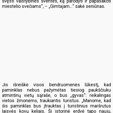
švęsti valstybines šventes, ką parodyti ir papasakoti
miestelio svečiams“, – „Gimtajam…“ sakė seniūnas.
Jis išreiškė visos bendruomenės lūkestį, kad
paminklas nebus pažymėtas tiesiog paukščiuku
atmintinų vietų sąraše, o bus „gyvas“: reikalingas
vietos žmonėms, traukiantis turistus. „Manome, kad
šis paminklas bus įtrauktas į turistinius maršrutus
laisvės kovų keliais. Ši istorinė erdvė tapo nauju,