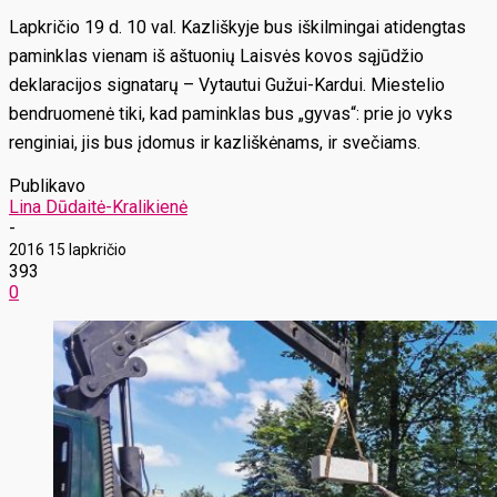
Lapkričio 19 d. 10 val. Kazliškyje bus iškilmingai atidengtas
paminklas vienam iš aštuonių Laisvės kovos sąjūdžio
deklaracijos signatarų – Vytautui Gužui-Kardui. Miestelio
bendruomenė tiki, kad paminklas bus „gyvas“: prie jo vyks
renginiai, jis bus įdomus ir kazliškėnams, ir svečiams.
Publikavo
Lina Dūdaitė-Kralikienė
-
2016 15 lapkričio
393
0