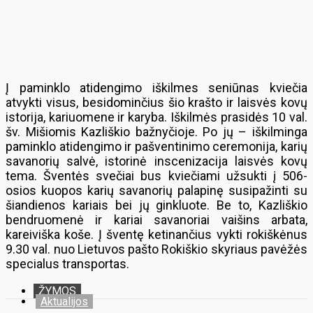
Į paminklo atidengimo iškilmes seniūnas kviečia
atvykti visus, besidominčius šio krašto ir laisvės kovų
istorija, kariuomene ir karyba. Iškilmės prasidės 10 val.
šv. Mišiomis Kazliškio bažnyčioje. Po jų – iškilminga
paminklo atidengimo ir pašventinimo ceremonija, karių
savanorių salvė, istorinė inscenizacija laisvės kovų
tema. Šventės svečiai bus kviečiami užsukti į 506-
osios kuopos karių savanorių palapinę susipažinti su
šiandienos kariais bei jų ginkluote. Be to, Kazliškio
bendruomenė ir kariai savanoriai vaišins arbata,
kareiviška koše. Į šventę ketinančius vykti rokiškėnus
9.30 val. nuo Lietuvos pašto Rokiškio skyriaus pavėžės
specialus transportas.
ŽYMOS
Aktualijos