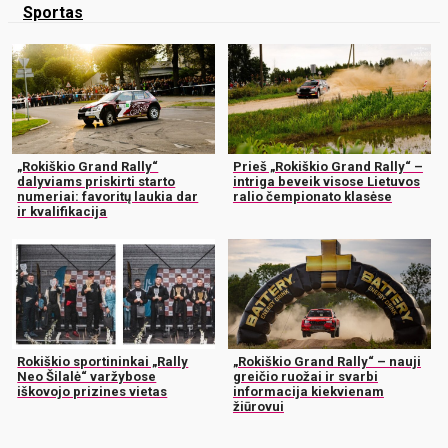
Sportas
„Rokiškio Grand Rally“
Prieš „Rokiškio Grand Rally“ –
dalyviams priskirti starto
intriga beveik visose Lietuvos
numeriai: favoritų laukia dar
ralio čempionato klasėse
ir kvalifikacija
Rokiškio sportininkai „Rally
„Rokiškio Grand Rally“ – nauji
Neo Šilalė“ varžybose
greičio ruožai ir svarbi
iškovojo prizines vietas
informacija kiekvienam
žiūrovui