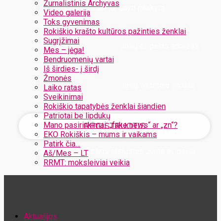
Žurnalistinis Archyvas
Užregistruokite savo paskyrą
Video galerija
Toks gyvenimas
Rokiškio krašto kultūros pažinties ženklai
Sugrįžimai
Jūsų el. pašto adresas
Mes – jėga!
Bendruomenių vartai
Iš širdies- į širdį
Žmonės
Jūsų vartotojo vardas
Laiko ratas
Sveikinimai
Rokiškio tapatybės ženklai šiandien
Patriotai be lipdukų
Mano pasirinkimai: „fake news“ ar „zn“?
EKO Rokiškis – mums ir vaikams
Patirk čia…
Jūsų slaptažodis bus atsiųstas Jums el. paštu
Aš/Mes – LT
RRMT: moksleiviai veikia
Atstatykite savo slaptažodį
Aktualijos