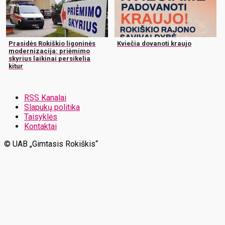
Prasidės Rokiškio ligoninės
Kviečia dovanoti kraujo
modernizacija: priėmimo
skyrius laikinai persikelia
kitur
RSS Kanalai
Slapukų politika
Taisyklės
Kontaktai
© UAB „Gimtasis Rokiškis“