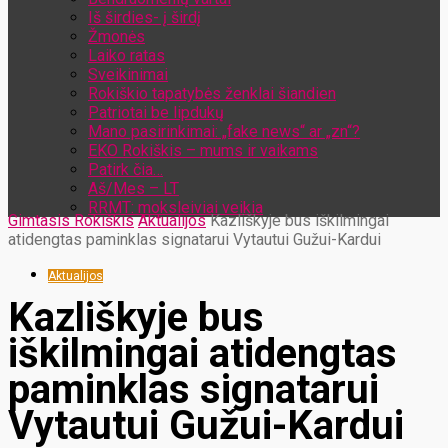
Iš širdies- į širdį
Žmonės
Laiko ratas
Sveikinimai
Rokiškio tapatybės ženklai šiandien
Patriotai be lipdukų
Mano pasirinkimai: „fake news“ ar „zn“?
EKO Rokiškis – mums ir vaikams
Patirk čia…
Aš/Mes – LT
RRMT: moksleiviai veikia
Gimtasis Rokiškis
Aktualijos
Kazliškyje bus iškilmingai
atidengtas paminklas signatarui Vytautui Gužui-Kardui
Aktualijos
Kazliškyje bus
iškilmingai atidengtas
paminklas signatarui
Vytautui Gužui-Kardui