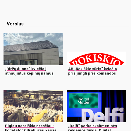
Verslas
„Biržų duona“ kviečia į
AB „Rokiškio sūris“ kviečia
atnaujintus kepinių namus
prisijungti prie komandos
Pigiau nereiškia prasčiau:
„Delfi“ perka skaitmeninės
kodėl stock drabužiai keičia
reklamos tinklą „Digital