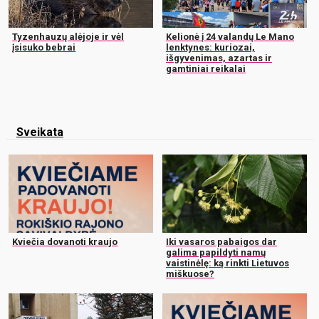
Tyzenhauzų alėjoje ir vėl
Kelionė į 24 valandų Le Mano
įsisuko bebrai
lenktynes: kuriozai,
išgyvenimas, azartas ir
gamtiniai reikalai
Sveikata
Kviečia dovanoti kraujo
Iki vasaros pabaigos dar
galima papildyti namų
vaistinėlę: ką rinkti Lietuvos
miškuose?