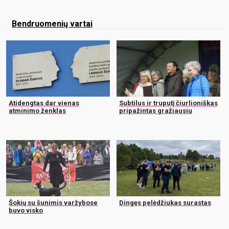
Bendruomenių vartai
Atidengtas dar vienas
Subtilus ir truputį čiurlioniškas
atminimo ženklas
pripažintas gražiausiu
Šokių su šunimis varžybose
Dingęs pelėdžiukas surastas
buvo visko