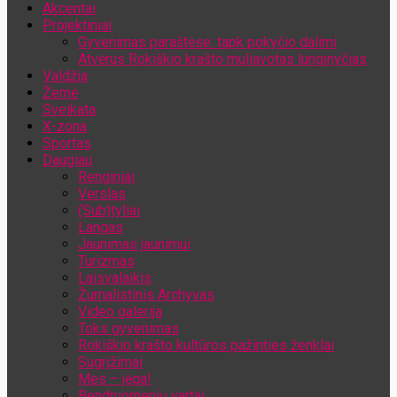
Akcentai
Jūsų el. pašto adresas
Projektiniai
Gyvenimas paraštėse: tapk pokyčio dalimi
Atvėrus Rokiškio krašto muliavotas lunginyčias
Valdžia
Žemė
Sveikata
X-zona
Sportas
Daugiau
Renginiai
Verslas
(Sub)tyliai
Langas
Jaunimas jaunimui
Turizmas
Laisvalaikis
Žurnalistinis Archyvas
Video galerija
Toks gyvenimas
Rokiškio krašto kultūros pažinties ženklai
Sugrįžimai
Mes – jėga!
Bendruomenių vartai