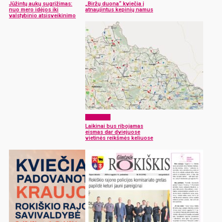
Jūžintų aukų sugrįžimas:
„Biržų duona“ kviečia į
nuo mero idėjos iki
atnaujintus kepinių namus
valstybinio atsisveikinimo
Aktualijos
Laikinai bus ribojamas
eismas dar dviejuose
vietinės reikšmės keliuose