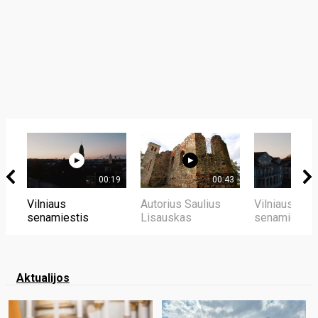
00:19
00:43
Vilniaus
Autorius Saulius
Vilniaus
senamiestis
Lisauskas
senamiestis
Aktualijos