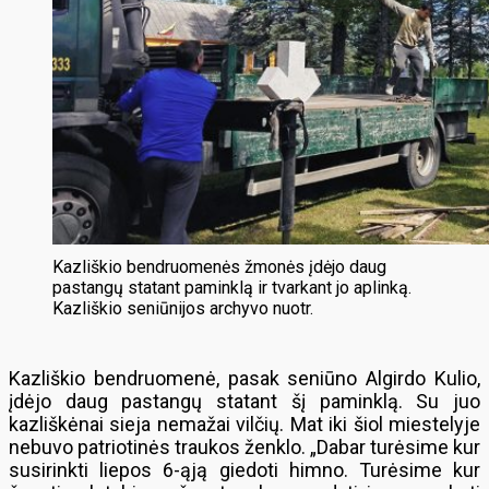
Kazliškio bendruomenės žmonės įdėjo daug
pastangų statant paminklą ir tvarkant jo aplinką.
Kazliškio seniūnijos archyvo nuotr.
Kazliškio bendruomenė, pasak seniūno Algirdo Kulio,
įdėjo daug pastangų statant šį paminklą. Su juo
kazliškėnai sieja nemažai vilčių. Mat iki šiol miestelyje
nebuvo patriotinės traukos ženklo. „Dabar turėsime kur
susirinkti liepos 6-ąją giedoti himno. Turėsime kur