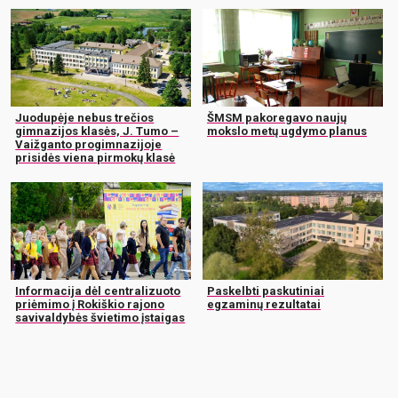
Juodupėje nebus trečios
ŠMSM pakoregavo naujų
gimnazijos klasės, J. Tumo –
mokslo metų ugdymo planus
Vaižganto progimnazijoje
prisidės viena pirmokų klasė
Informacija dėl centralizuoto
Paskelbti paskutiniai
priėmimo į Rokiškio rajono
egzaminų rezultatai
savivaldybės švietimo įstaigas