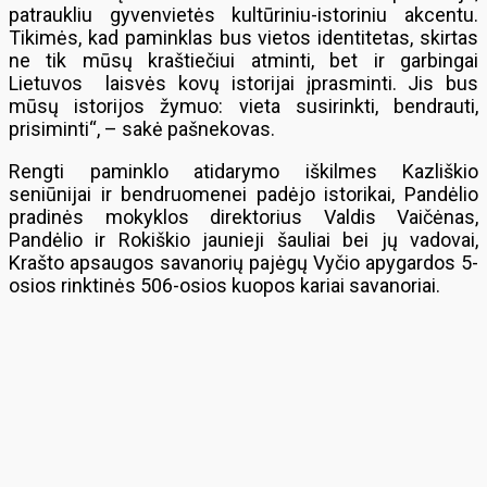
patraukliu gyvenvietės kultūriniu-istoriniu akcentu.
Tikimės, kad paminklas bus vietos identitetas, skirtas
ne tik mūsų kraštiečiui atminti, bet ir garbingai
Lietuvos laisvės kovų istorijai įprasminti. Jis bus
mūsų istorijos žymuo: vieta susirinkti, bendrauti,
prisiminti“, – sakė pašnekovas.
Rengti paminklo atidarymo iškilmes Kazliškio
seniūnijai ir bendruomenei padėjo istorikai, Pandėlio
pradinės mokyklos direktorius Valdis Vaičėnas,
Pandėlio ir Rokiškio jaunieji šauliai bei jų vadovai,
Krašto apsaugos savanorių pajėgų Vyčio apygardos 5-
osios rinktinės 506-osios kuopos kariai savanoriai.