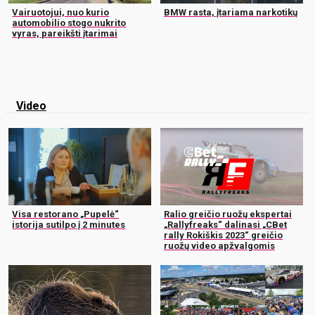
Vairuotojui, nuo kurio
BMW rasta, įtariama narkotikų
automobilio stogo nukrito
vyras, pareikšti įtarimai
Video
Visa restorano „Pupelė“
Ralio greičio ruožų ekspertai
istorija sutilpo į 2 minutes
„Rallyfreaks“ dalinasi „CBet
rally Rokiškis 2023“ greičio
ruožų video apžvalgomis