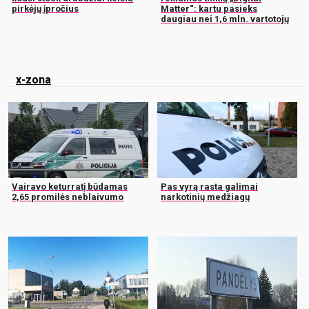
pirkėjų įpročius
Matter“: kartu pasieks
daugiau nei 1,6 mln. vartotojų
x-zona
Vairavo keturratį būdamas
Pas vyrą rasta galimai
2,65 promilės neblaivumo
narkotinių medžiagų