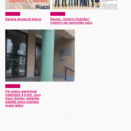
Aktualijos
Aktualijos
Kviečia dovanoti kraujo
Naujas „Gimtojo Rokiškio“
numeris jau paruoštas jums
Aktualijos
Per metus gyventojai
neatsiėmė 4,6 mln. eurų
ligos išmokų: pakanka
pateikti vieną prašymą
visam laikui