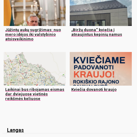
Jūžintų aukų sugrįžimas: nuo
„Biržų duona“ kviečia į
mero idėjos iki valstybinio
atnaujintus kepinių namus
atsisveikinimo
Laikinai bus ribojamas eismas
Kviečia dovanoti kraujo
dar dviejuose vietinės
reikšmės keliuose
Langas