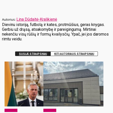
Lina Dūdaitė-Kralikienė
Dievinu istoriją, futbolą ir kates, protmūšius, geras knygas.
Gerbiu už drąsą, atsakomybę ir pareigingumą. Mirtinai
nekenčiu visų rūšių ir formų kvailysčių. Ypač, jei jos daromos
rimtu veidu.
SUSIJĘ STRAIPSNIAI
KITI AUTORIAUS STRAIPSNIAI
Aktualijos
Aktualijos