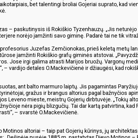
s laikotarpiais, bet talentingi broliai Gojeriai suprato, kad 
rikė.
s – paskutinysis iš Rokiškio Tyzenhauzų. „Jis neturėjo š
nterjere norėjo įamžinti savo giminę. Padarė tai ne tik vit
profesorius Juzefas Zemčionokas, prieš keletą metų lankęs
ose įamžinti Rokiškio grafų giminės atstovai. „Pavyzdžiui
os. Jose irgi galima atrasti Marijos bruožų. Vargonų medi
– vardijo detales O.Mackevičienė ir džiaugėsi, kad rokiš
suotas, ant balto marmuro laiptų. Jis pagamintas Paryžiuj
 tyrinėtojai, gražus ir brangus altorius pagal bažnyčios a
jos Leveno mieste, meistrų Gojerių dirbtuvėje. „Tokių altor
žnyčioje nėra pigių blizgučių. Tai dar kartą patvirtina, ka
atrasti“, – svarstė O.Mackevičienė.
o Motinos altoriai – taip pat Gojerių kūrinys, jų architekt
: „Dešinėje pusėje 1885 m. pastatytas Dievo Motinos – Rož