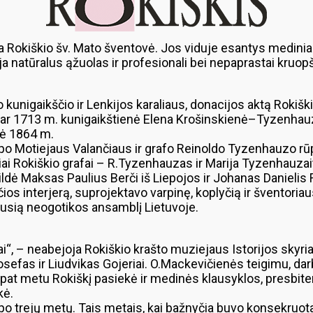
a Rokiškio šv. Mato šventovė. Jos viduje esantys mediniai
nija natūralus ąžuolas ir profesionali bei nepaprastai kruo
jo kunigaikščio ir Lenkijos karaliaus, donacijos aktą Roki
 ar 1713 m. kunigaikštienė Elena Krošinskienė–Tyzenhauz
gė 1864 m.
kupo Motiejaus Valančiaus ir grafo Reinoldo Tyzenhauzo r
oriai Rokiškio grafai – R.Tyzenhauzas ir Marija Tyzenhauz
pildė Maksas Paulius Berči iš Liepojos ir Johanas Danieli
čios interjerą, suprojektavo varpinę, koplyčią ir šventoriau
iausią neogotikos ansamblį Lietuvoje.
iai“, – neabejoja Rokiškio krašto muziejaus Istorijos sky
osefas ir Liudvikas Gojeriai. O.Mackevičienės teigimu, darb
pat metu Rokiškį pasiekė ir medinės klausyklos, presbiteri
kė.
po trejų metų. Tais metais, kai bažnyčia buvo konsekruota