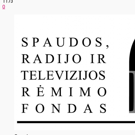
1173
0