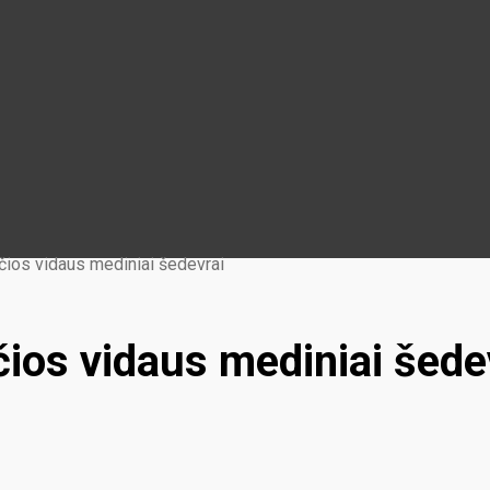
čios vidaus mediniai šedevrai
ios vidaus mediniai šede