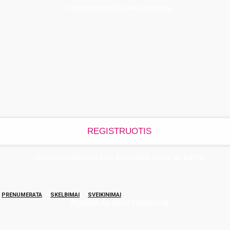
Užregistruokite savo paskyrą
Jūsų slaptažodis bus atsiųstas Jums el. paštu
PRENUMERATA
SKELBIMAI
SVEIKINIMAI
Atstatykite savo slaptažodį