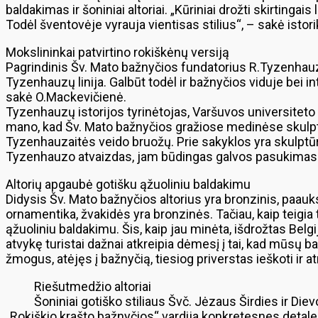
baldakimas ir šoniniai altoriai. „Kūriniai drožti skirtingai
Todėl šventovėje vyrauja vientisas stilius“, – sakė isto
Mokslininkai patvirtino rokiškėnų versiją
Pagrindinis Šv. Mato bažnyčios fundatorius R.Tyzenhauza
Tyzenhauzų linija. Galbūt todėl ir bažnyčios viduje bei i
sakė O.Mackevičienė.
Tyzenhauzų istorijos tyrinėtojas, Varšuvos universiteto 
mano, kad Šv. Mato bažnyčios gražiose medinėse skulptūr
Tyzenhauzaitės veido bruožų. Prie sakyklos yra skulptūr
Tyzenhauzo atvaizdas, jam būdingas galvos pasukimas“, 
Altorių apgaubė gotišku ąžuoliniu baldakimu
Didysis Šv. Mato bažnyčios altorius yra bronzinis, paauk
ornamentika, žvakidės yra bronzinės. Tačiau, kaip teigia
ąžuoliniu baldakimu. Šis, kaip jau minėta, išdrožtas Belgi
atvykę turistai dažnai atkreipia dėmesį į tai, kad mūsų ba
žmogus, atėjęs į bažnyčią, tiesiog priverstas ieškoti ir 
Riešutmedžio altoriai
Šoniniai gotiško stiliaus Švč. Jėzaus Širdies ir Diev
„Rokiškio krašto bažnyčios“ vardija konkretesnes detales