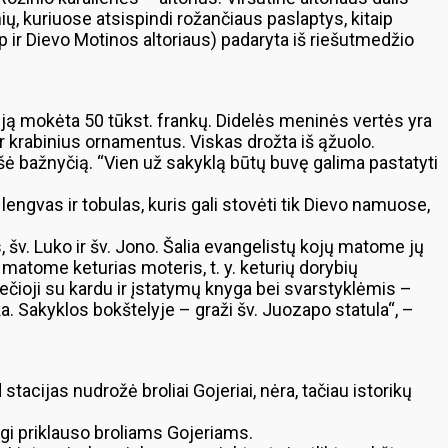
ių, kuriuose atsispindi rožančiaus paslaptys, kitaip
ip ir Dievo Motinos altoriaus) padaryta iš riešutmedžio
už ją mokėta 50 tūkst. frankų. Didelės meninės vertės yra
r krabinius ornamentus. Viskas drožta iš ąžuolo.
ė bažnyčią. “Vien už sakyklą būtų buvę galima pastatyti
ngvas ir tobulas, kuris gali stovėti tik Dievo namuose,
, šv. Luko ir šv. Jono. Šalia evangelistų kojų matome jų
 matome keturias moteris, t. y. keturių dorybių
ečioji su kardu ir įstatymų knyga bei svarstyklėmis –
ika. Sakyklos bokštelyje – graži šv. Juozapo statula“, –
cijas nudrožė broliai Gojeriai, nėra, tačiau istorikų
rgi priklauso broliams Gojeriams.