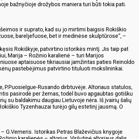
vienoje bažnyčioje drožybos maniera turi būti tokia pati.
eimos ir suprato, kad su jo mirtimi baigsis Rokiškio
ražuose, bareljefuose, bet ir medinėse skulptūrose“, –
is Rokiškyje, patvirtino istorikės mintį. Jis taip pat
, Marija – Rožinio karalienė – turi Marijos
niuose aptaisuose tikriausiai įamžintas paties Reinoldo
kėnų pastebėjimus patvirtino tituluoti mokslininkai.
e, P.Puosielgue-Rusando dirbtuvėje. Altoriaus statulos,
pimtis pasirodė per žemas, todėl buvo apgaubtas gotišku
ių su baldakimu daugiau Lietuvoje nėra. Iš įvairių šalių
d Rokiškio Tyzenhauzai turėjo gilų estetinį jausmą. O
as – G.Verneris. Istorikas Petras Blaževičius knygoje
inio karalienės – altorius. Viršutinė altoriaus dalis