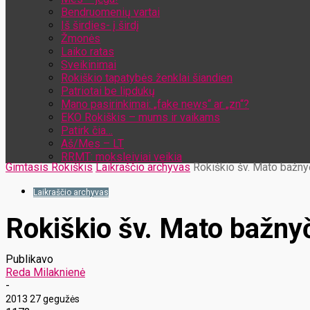
Bendruomenių vartai
Iš širdies- į širdį
Žmonės
Laiko ratas
Sveikinimai
Rokiškio tapatybės ženklai šiandien
Patriotai be lipdukų
Mano pasirinkimai: „fake news“ ar „zn“?
EKO Rokiškis – mums ir vaikams
Patirk čia…
Aš/Mes – LT
RRMT: moksleiviai veikia
Gimtasis Rokiškis
Laikraščio archyvas
Rokiškio šv. Mato bažny
Laikraščio archyvas
Rokiškio šv. Mato bažnyč
Publikavo
Reda Milaknienė
-
2013 27 gegužės