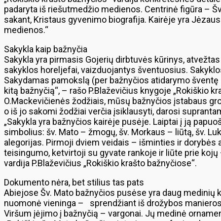
padaryta iš riešutmedžio medienos. Centrinė figūra – Švč.
sakant, Kristaus gyvenimo biografija. Kairėje yra Jėzaus 
medienos.“
Sakykla kaip bažnyčia
Sakykla yra pirmasis Gojerių dirbtuvės kūrinys, atvežtas 
sakyklos horeljefai, vaizduojantys šventuosius. Sakyklos
Sakydamas pamokslą (per bažnyčios atidarymo šventę – a
kitą bažnyčią“, – rašo P.Blaževičius knygoje „Rokiškio kr
O.Mackevičienės žodžiais, mūsų bažnyčios įstabaus groži
o iš jo sakomi žodžiai verčia įsiklausyti, darosi suprantam
„Sakykla yra bažnyčios kairėje pusėje. Laiptai į ją papuo
simbolius: šv. Mato – žmogų, šv. Morkaus – liūtą, šv. Luk
alegorijas. Pirmoji dviem veidais – išminties ir dorybės
teisingumo, ketvirtoji su gyvate rankoje ir liūte prie koj
vardija P.Blaževičius „Rokiškio krašto bažnyčiose“.
Dokumento nėra, bet stilius tas pats
Abiejose Šv. Mato bažnyčios pusėse yra daug medinių klau
nuomonė vieninga – sprendžiant iš drožybos manieros, j
Viršum įėjimo į bažnyčią – vargonai. Jų medinė ornamen