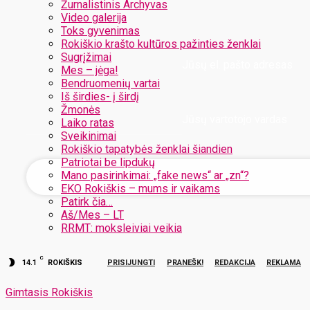
Žurnalistinis Archyvas
Video galerija
Toks gyvenimas
Rokiškio krašto kultūros pažinties ženklai
Sugrįžimai
Jūsų el. pašto adresas
Mes – jėga!
Bendruomenių vartai
Iš širdies- į širdį
Žmonės
Jūsų vartotojo vardas
Laiko ratas
Sveikinimai
Rokiškio tapatybės ženklai šiandien
Patriotai be lipdukų
Mano pasirinkimai: „fake news“ ar „zn“?
EKO Rokiškis – mums ir vaikams
Patirk čia…
Aš/Mes – LT
RRMT: moksleiviai veikia
C
14.1
ROKIŠKIS
PRISIJUNGTI
PRANEŠK!
REDAKCIJA
REKLAMA
Gimtasis Rokiškis