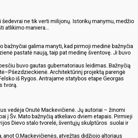
 šedevrai ne tik verti milijonų. Istorikų manymu, medžio
pšti atlikimo maniera…
škio bažnyčiai galima manyti, kad pirmoji medinė bažnyčia
ienė pastatė naują, taip pat medinę šventovę. Ji buvo
ūpesčiu buvo gautas gubernatoriaus leidimas. Bažnyčią
aitė–Pšezdzieckienė. Architektūrinį projektą parengė
s Felsko iš Rygos. Antrajame statybos etape Georgas
s tvorą.
riaus vedėja Onutė Mackevičienė. Jų autoriai – žinomi
ai į Šv. Mato bažnyčią atkeliavo dviem etapais. Pirmieji
jos Dievo stalo tvorelė, šventųjų skulptūros suolai ir
, anot O.Mackevičienės, atvežtas didžiojo altoriaus