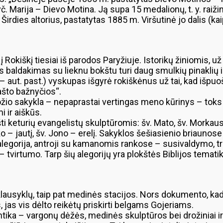
 Marija – Dievo Motina. Ją supa 15 medalionų, t. y. raižin
Širdies altorius, pastatytas 1885 m. Viršutinė jo dalis (ka
į Rokiškį tiesiai iš parodos Paryžiuje. Istorikų žiniomis, 
 baldakimas su lieknu bokštu turi daug smulkių pinaklių i
ut. past.) vyskupas išgyrė rokiškėnus už tai, kad išpuoš
ašto bažnyčios“.
o sakykla – nepaprastai vertingas meno kūrinys – toks le
i ir aiškūs.
šti keturių evangelistų skulptūromis: šv. Mato, šv. Morkaus
o – jautį, šv. Jono – erelį. Sakyklos šešiasienio briaunose
 alegorija, antroji su kamanomis rankose – susivaldymo, tr
ų – tvirtumo. Tarp šių alegorijų yra plokštės Biblijos temat
syklų, taip pat medinės stacijos. Nors dokumento, kad sta
as vis dėlto reikėtų priskirti belgams Gojeriams.
tika – vargonų dėžės, medinės skulptūros bei drožiniai i