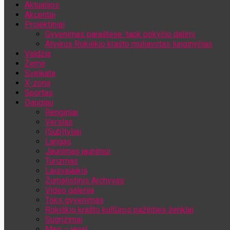
Aktualijos
Jūsų el. pašto adresas
Akcentai
Projektiniai
Gyvenimas paraštėse: tapk pokyčio dalimi
Atvėrus Rokiškio krašto muliavotas lunginyčias
Valdžia
Žemė
Sveikata
X-zona
Sportas
Daugiau
Renginiai
Verslas
(Sub)tyliai
Langas
Jaunimas jaunimui
Turizmas
Laisvalaikis
Žurnalistinis Archyvas
Video galerija
Toks gyvenimas
Rokiškio krašto kultūros pažinties ženklai
Sugrįžimai
Mes – jėga!