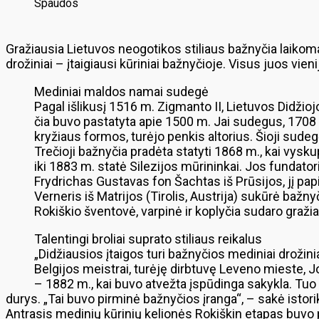
Spaudos
Gražiausia Lietuvos neogotikos stiliaus bažnyčia laikom
drožiniai – įtaigiausi kūriniai bažnyčioje. Visus juos vie
Mediniai maldos namai sudegė
Pagal išlikusį 1516 m. Zigmanto II, Lietuvos Didžio
čia buvo pastatyta apie 1500 m. Jai sudegus, 1708
kryžiaus formos, turėjo penkis altorius. Šioji sude
Trečioji bažnyčia pradėta statyti 1868 m., kai vys
iki 1883 m. statė Silezijos mūrininkai. Jos fundat
Frydrichas Gustavas fon Šachtas iš Prūsijos, jį pa
Verneris iš Matrijos (Tirolis, Austrija) sukūrė bažny
Rokiškio šventovė, varpinė ir koplyčia sudaro graž
Talentingi broliai suprato stiliaus reikalus
„Didžiausios įtaigos turi bažnyčios mediniai drožin
Belgijos meistrai, turėję dirbtuvę Leveno mieste, J
– 1882 m., kai buvo atvežta įspūdinga sakykla. Tuo 
durys. „Tai buvo pirminė bažnyčios įranga“, – sakė istori
Antrasis medinių kūrinių kelionės Rokiškin etapas buvo 