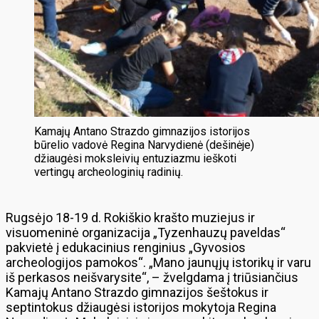
Kamajų Antano Strazdo gimnazijos istorijos
būrelio vadovė Regina Narvydienė (dešinėje)
džiaugėsi moksleivių entuziazmu ieškoti
vertingų archeologinių radinių.
Rugsėjo 18-19 d. Rokiškio krašto muziejus ir
visuomeninė organizacija „Tyzenhauzų paveldas“
pakvietė į edukacinius renginius „Gyvosios
archeologijos pamokos“. „Mano jaunųjų istorikų ir varu
iš perkasos neišvarysite“, – žvelgdama į triūsiančius
Kamajų Antano Strazdo gimnazijos šeštokus ir
septintokus džiaugėsi istorijos mokytoja Regina