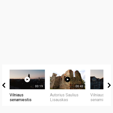
00:19
00:43
Vilniaus
Autorius Saulius
Vilniaus
senamiestis
Lisauskas
senamiestis