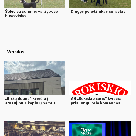
Šokių su šunimis varžybose
Dingęs pelėdžiukas surastas
buvo visko
Verslas
„Biržų duona“ kviečia į
AB „Rokiškio sūris“ kviečia
atnaujintus kepinių namus
prisijungti prie komandos