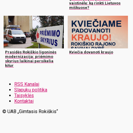
vaistinėlę: ką rinkti Lietuvos
miškuose?
Prasidės Rokiškio ligoninės
Kviečia dovanoti kraujo
modernizacija: priėmimo
skyrius laikinai persikelia
kitur
RSS Kanalai
Slapukų politika
Taisyklės
Kontaktai
© UAB „Gimtasis Rokiškis“