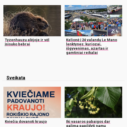
Tyzenhauzų alėjoje ir vėl
Kelionė į 24 valandų Le Mano
įsisuko bebrai
lenktynes: kuriozai,
išgyvenimas, azartas ir
gamtiniai reikalai
Sveikata
Kviečia dovanoti kraujo
Iki vasaros pabaigos dar
galima papildyti namų