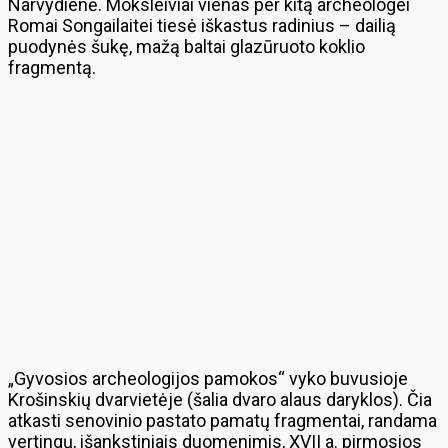
Narvydienė. Moksleiviai vienas per kitą archeologei
Romai Songailaitei tiesė iškastus radinius – dailią
puodynės šukę, mažą baltai glazūruoto koklio
fragmentą.
„Gyvosios archeologijos pamokos“ vyko buvusioje
Krošinskių dvarvietėje (šalia dvaro alaus daryklos). Čia
atkasti senovinio pastato pamatų fragmentai, randama
vertingų, išankstiniais duomenimis, XVII a. pirmosios