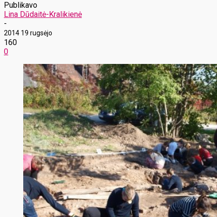
Publikavo
Lina Dūdaitė-Kralikienė
-
2014 19 rugsėjo
160
0