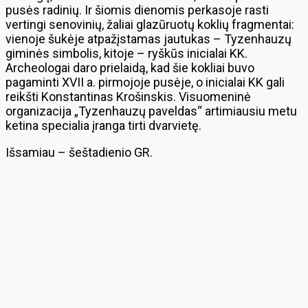
pusės radinių. Ir šiomis dienomis perkasoje rasti
vertingi senovinių, žaliai glazūruotų koklių fragmentai:
vienoje šukėje atpažįstamas jautukas – Tyzenhauzų
giminės simbolis, kitoje – ryškūs inicialai KK.
Archeologai daro prielaidą, kad šie kokliai buvo
pagaminti XVII a. pirmojoje pusėje, o inicialai KK gali
reikšti Konstantinas Krošinskis. Visuomeninė
organizacija „Tyzenhauzų paveldas“ artimiausiu metu
ketina specialia įranga tirti dvarvietę.
Išsamiau – šeštadienio GR.