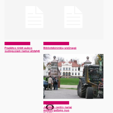
Laikraščio archyvas
Laikraščio archyvas
Pradėtos rinkti aukos
Bibliotekininkių viešnagė
sudegusiam namui atstatyti
Laikraščio archyvas
Jaunimo centro nariai
miškus gelbėjo nuo