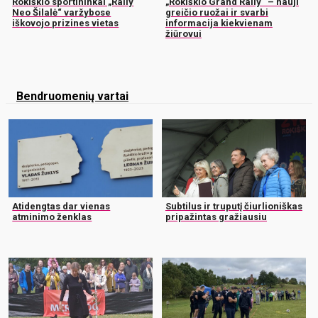
Rokiškio sportininkai „Rally
„Rokiškio Grand Rally“ – nauji
Neo Šilalė“ varžybose
greičio ruožai ir svarbi
iškovojo prizines vietas
informacija kiekvienam
žiūrovui
Bendruomenių vartai
Atidengtas dar vienas
Subtilus ir truputį čiurlioniškas
atminimo ženklas
pripažintas gražiausiu