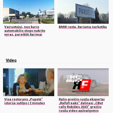
Vairuotojui, nuo kurio
BMW rasta, įtariama narkotikų
automobilio stogo nukrito
vyras, pareikšti įtarimai
Video
Visa restorano „Pupelė“
Ralio greičio ruožų ekspertai
istorija sutilpo į 2 minutes
„Rallyfreaks“ dalinasi „CBet
rally Rokiškis 2023“ greičio
ruožų video apžvalgomis