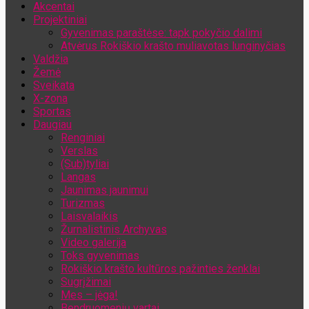
Akcentai
Jūsų el. pašto adresas
Projektiniai
Gyvenimas paraštėse: tapk pokyčio dalimi
Atvėrus Rokiškio krašto muliavotas lunginyčias
Valdžia
Žemė
Sveikata
X-zona
Sportas
Daugiau
Renginiai
Verslas
(Sub)tyliai
Langas
Jaunimas jaunimui
Turizmas
Laisvalaikis
Žurnalistinis Archyvas
Video galerija
Toks gyvenimas
Rokiškio krašto kultūros pažinties ženklai
Sugrįžimai
Mes – jėga!
Bendruomenių vartai