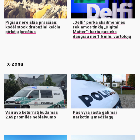
Pigiau nereiškia prasčiau:
„Delfi“ perka skaitmeninės
kodėl stock drabužiai keičia
reklamos tinklą „Digital
pirkėjų įpročius
Matter“: kartu pasieks
daugiau nei 1,6 mln. vartotojų
x-zona
Vairavo keturratį būdamas
Pas vyrą rasta galimai
2,65 promilės neblaivumo
narkotinių medžiagų