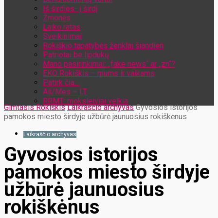
Iš širdies- į širdį
Žmonės
Laiko ratas
Sveikinimai
Rokiškio tapatybės ženklai šiandien
Patriotai be lipdukų
Mano pasirinkimai: „fake news“ ar „zn“?
EKO Rokiškis – mums ir vaikams
Patirk čia…
Aš/Mes – LT
RRMT: moksleiviai veikia
Gimtasis Rokiškis
Laikraščio archyvas
Gyvosios istorijos
pamokos miesto širdyje užbūrė jaunuosius rokiškėnus
Laikraščio archyvas
Gyvosios istorijos
pamokos miesto širdyje
užbūrė jaunuosius
rokiškėnus