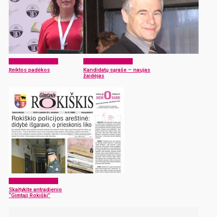
Laikraščio archyvas
Laikraščio archyvas
Įteiktos padėkos
Kandidatų sąraše – naujas
žaidėjas
Laikraščio archyvas
Skaitykite antradienio
“Gimtąjį Rokiškį”