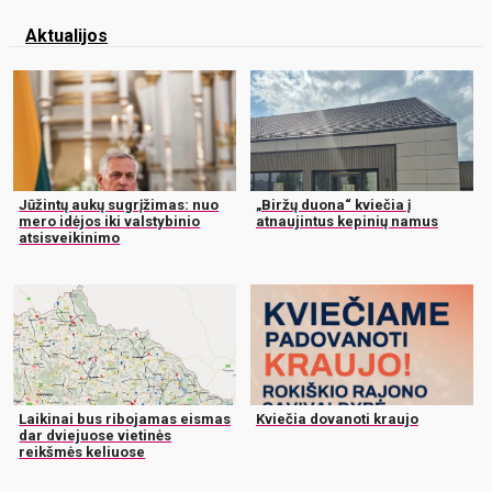
Aktualijos
Jūžintų aukų sugrįžimas: nuo
„Biržų duona“ kviečia į
mero idėjos iki valstybinio
atnaujintus kepinių namus
atsisveikinimo
Laikinai bus ribojamas eismas
Kviečia dovanoti kraujo
dar dviejuose vietinės
reikšmės keliuose