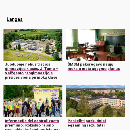
Langas
Juodupėje nebus trečios
ŠMSM pakoregavo naujų
gimnazijos klasės, J. Tumo –
mokslo metų ugdymo planus
Vaižganto progimnazijoje
prisidės viena pirmokų klasė
Informacija dėl centralizuoto
Paskelbti paskutiniai
priėmimo į Rokiškio rajono
egzaminų rezultatai
savivaldybės švietimo įstaigas