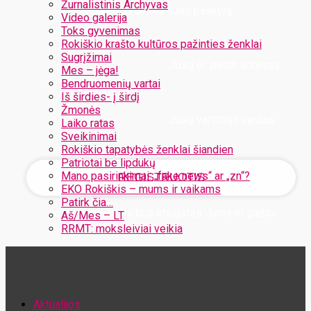
Žurnalistinis Archyvas
Užregistruokite savo paskyrą
Video galerija
Toks gyvenimas
Rokiškio krašto kultūros pažinties ženklai
Sugrįžimai
Jūsų el. pašto adresas
Mes – jėga!
Bendruomenių vartai
Iš širdies- į širdį
Žmonės
Jūsų vartotojo vardas
Laiko ratas
Sveikinimai
Rokiškio tapatybės ženklai šiandien
Patriotai be lipdukų
Mano pasirinkimai: „fake news“ ar „zn“?
EKO Rokiškis – mums ir vaikams
Patirk čia…
Jūsų slaptažodis bus atsiųstas Jums el. paštu
Aš/Mes – LT
RRMT: moksleiviai veikia
Atstatykite savo slaptažodį
Aktualijos