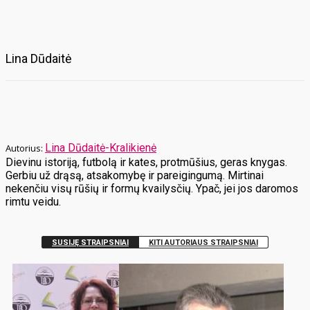
Lina Dūdaitė
Lina Dūdaitė-Kralikienė
Dievinu istoriją, futbolą ir kates, protmūšius, geras knygas.
Gerbiu už drąsą, atsakomybę ir pareigingumą. Mirtinai
nekenčiu visų rūšių ir formų kvailysčių. Ypač, jei jos daromos
rimtu veidu.
SUSIJĘ STRAIPSNIAI
KITI AUTORIAUS STRAIPSNIAI