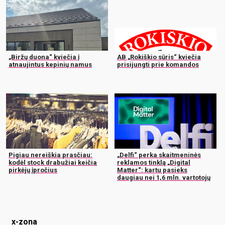
„Biržų duona“ kviečia į
AB „Rokiškio sūris“ kviečia
atnaujintus kepinių namus
prisijungti prie komandos
Pigiau nereiškia prasčiau:
„Delfi“ perka skaitmeninės
kodėl stock drabužiai keičia
reklamos tinklą „Digital
pirkėjų įpročius
Matter“: kartu pasieks
daugiau nei 1,6 mln. vartotojų
x-zona