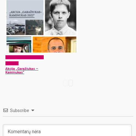
EKO Rokiškis – mums ir
vaikams
Akcija „Garažiukas –
Kaminukas“
Subscribe