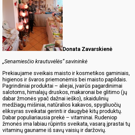
Donata Zavarskienė
„Senamiesčio krautuvėlės“ savininkė
Prekiaujame sveikais maisto ir kosmetikos gaminiais,
higienos ir švaros priemonėmis bei maisto papildais.
Pagrindiniai produktai – aliejai, įvairūs pagardinimai
salotoms, himalajų druskos, makaronai be glitimo (jų
dabar žmonės ypač dažnai ieško), skaidulinių
medžiagų mišiniai, natūralios kakavos, spygliuočių
eliksyras sveikatai gerinti ir daugybė kitų produktų.
Dabar populiariausia prekė – vitaminai. Rudeniop
žmonės ima labiau rūpintis sveikata, vasarą įprastai tų
vitaminų gauname iš savų vaisių ir daržovių.