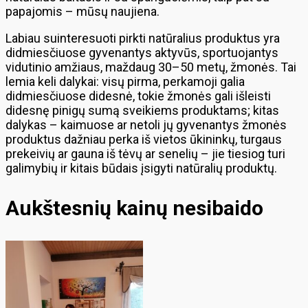
papajomis – mūsų naujiena.
Labiau suinteresuoti pirkti natūralius produktus yra
didmiesčiuose gyvenantys aktyvūs, sportuojantys
vidutinio amžiaus, maždaug 30–50 metų, žmonės. Tai
lemia keli dalykai: visų pirma, perkamoji galia
didmiesčiuose didesnė, tokie žmonės gali išleisti
didesnę pinigų sumą sveikiems produktams; kitas
dalykas – kaimuose ar netoli jų gyvenantys žmonės
produktus dažniau perka iš vietos ūkininkų, turgaus
prekeivių ar gauna iš tėvų ar senelių – jie tiesiog turi
galimybių ir kitais būdais įsigyti natūralių produktų.
Aukštesnių kainų nesibaido