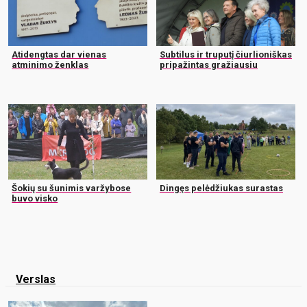
Atidengtas dar vienas
Subtilus ir truputį čiurlioniškas
atminimo ženklas
pripažintas gražiausiu
Šokių su šunimis varžybose
Dingęs pelėdžiukas surastas
buvo visko
Verslas