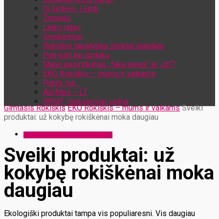
Iš širdies- į širdį
Žmonės
Laiko ratas
Sveikinimai
Rokiškio tapatybės ženklai šiandien
Patriotai be lipdukų
Mano pasirinkimai: „fake news“ ar „zn“?
EKO Rokiškis – mums ir vaikams
Patirk čia…
Aš/Mes – LT
RRMT: moksleiviai veikia
Gimtasis Rokiškis
EKO Rokiškis – mums ir vaikams
Sveiki
produktai: už kokybę rokiškėnai moka daugiau
EKO Rokiškis – mums ir vaikams
Sveiki produktai: už
kokybę rokiškėnai moka
daugiau
Ekologiški produktai tampa vis populiaresni. Vis daugiau