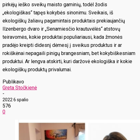
pirkėjų ieško sveikų maisto gaminių, todėl žodis
„ekologiškas“ tapęs kokybės sinonimu. Sveikais, iš
ekologiškų žaliavų pagamintais produktais prekiaujančių
Ilzenbergo dvaro ir „Senamiesčio krautuvėlės“ atstovų
teiravomės, kokie produktai populiariausi, kada žmonės
pradėjo kreipti didesnį dėmesį į sveikus produktus ir ar
rokiškėnai nepagaili pinigų brangesniam, bet kokybiškesniam
produktui. Ar lengva atskirti, kuri daržovė ekologiška ir kokie
ekologiškų produktų privalumai.
Publikavo
Greta Stočkienė
-
2022 6 spalio
576
0