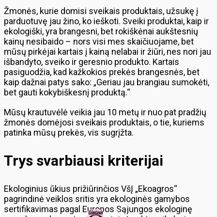
Žmonės, kurie domisi sveikais produktais, užsukę į
parduotuvę jau žino, ko ieškoti. Sveiki produktai, kaip ir
ekologiški, yra brangesni, bet rokiškėnai aukštesnių
kainų nesibaido – nors visi mes skaičiuojame, bet
mūsų pirkėjai kartais į kainą nelabai ir žiūri, nes nori jau
išbandyto, sveiko ir geresnio produkto. Kartais
pasiguodžia, kad kažkokios prekės brangesnės, bet
kaip dažnai patys sako: „Geriau jau brangiau sumokėti,
bet gauti kokybiškesnį produktą.“
Mūsų krautuvėlė veikia jau 10 metų ir nuo pat pradžių
žmonės domėjosi sveikais produktais, o tie, kuriems
patinka mūsų prekės, vis sugrįžta.
Trys svarbiausi kriterijai
Ekologinius ūkius prižiūrinčios VšĮ „Ekoagros“
pagrindinė veiklos sritis yra ekologinės gamybos
sertifikavimas pagal Europos Sąjungos ekologinę