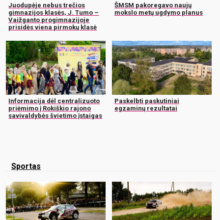
Juodupėje nebus trečios
ŠMSM pakoregavo naujų
gimnazijos klasės, J. Tumo –
mokslo metų ugdymo planus
Vaižganto progimnazijoje
prisidės viena pirmokų klasė
Informacija dėl centralizuoto
Paskelbti paskutiniai
priėmimo į Rokiškio rajono
egzaminų rezultatai
savivaldybės švietimo įstaigas
Sportas