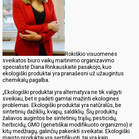
Rokiškio visuomenės
sveikatos biuro vaikų maitinimo organizavimo
specialistė Diana Rinkauskaitė pasakojo, kuo
ekologiški produktai yra pranašesni už užaugintus
chemikalų pagalba.
„Ekologiški produktai yra alternatyva ne tik valgyti
sveikiau, bet ir padėti gamtai mažinti ekologines
problemas. Ekologiški produktai yra natūralūs, be
sintetinių dažiklių, kvapų, saldiklių. Šių produktų
žaliavos augintos be sintetinių trąšų, pesticidų,
herbicidų, GMO (genetiškai modifikuoto organizmo) ir
kitų medžiagų, galinčių pakenkti sveikatai. Ekologiški
maisto produktai yra sertifikuoti, tai yra kaip