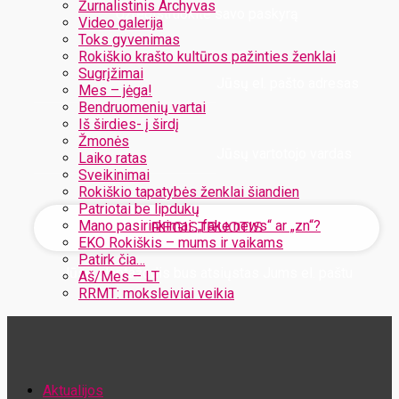
Žurnalistinis Archyvas
Užregistruokite savo paskyrą
Video galerija
Toks gyvenimas
Rokiškio krašto kultūros pažinties ženklai
Sugrįžimai
Jūsų el. pašto adresas
Mes – jėga!
Bendruomenių vartai
Iš širdies- į širdį
Žmonės
Jūsų vartotojo vardas
Laiko ratas
Sveikinimai
Rokiškio tapatybės ženklai šiandien
Patriotai be lipdukų
Mano pasirinkimai: „fake news“ ar „zn“?
EKO Rokiškis – mums ir vaikams
Patirk čia…
Jūsų slaptažodis bus atsiųstas Jums el. paštu
Aš/Mes – LT
RRMT: moksleiviai veikia
Atstatykite savo slaptažodį
Aktualijos