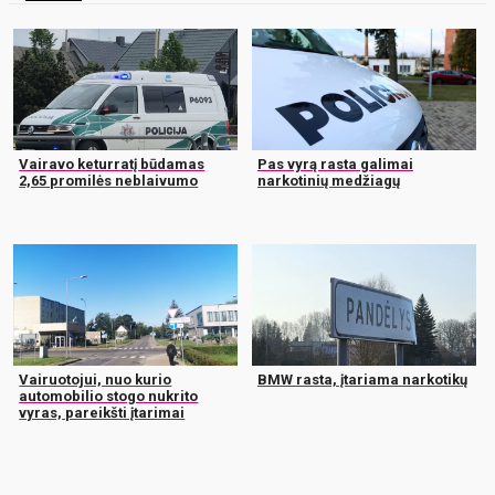
Vairavo keturratį būdamas
Pas vyrą rasta galimai
2,65 promilės neblaivumo
narkotinių medžiagų
Vairuotojui, nuo kurio
BMW rasta, įtariama narkotikų
automobilio stogo nukrito
vyras, pareikšti įtarimai