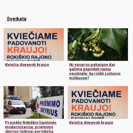
Sveikata
Kviečia dovanoti kraujo
Iki vasaros pabaigos dar
galima papildyti namų
vaistinėlę: ką rinkti Lietuvos
miškuose?
Prasidės Rokiškio ligoninės
Kviečia dovanoti kraujo
modernizacija: priėmimo
skyrius laikinai persikelia