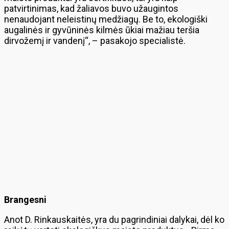
patvirtinimas, kad žaliavos buvo užaugintos
nenaudojant neleistinų medžiagų. Be to, ekologiški
augalinės ir gyvūninės kilmės ūkiai mažiau teršia
dirvožemį ir vandenį“, – pasakojo specialistė.
Brangesni
Anot D. Rinkauskaitės, yra du pagrindiniai dalykai, dėl ko