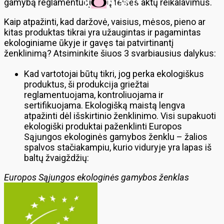
gamybą reglamentuojančių teisės aktų reikalavimus.
Kaip atpažinti, kad daržovė, vaisius, mėsos, pieno ar
kitas produktas tikrai yra užaugintas ir pagamintas
ekologiniame ūkyje ir gavęs tai patvirtinantį
ženklinimą? Atsiminkite šiuos 3 svarbiausius dalykus:
Kad vartotojai būtų tikri, jog perka ekologiškus
produktus, ši produkcija griežtai
reglamentuojama, kontroliuojama ir
sertifikuojama. Ekologišką maistą lengva
atpažinti dėl išskirtinio ženklinimo. Visi supakuoti
ekologiški produktai paženklinti Europos
Sąjungos ekologinės gamybos ženklu – žalios
spalvos stačiakampiu, kurio viduryje yra lapas iš
baltų žvaigždžių:
Europos Sąjungos ekologinės gamybos ženklas