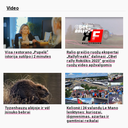
Video
Visa restorano „Pupelė“
Ralio greičio ruožų ekspertai
istorija sutilpo į 2 minutes
„Rallyfreaks“ dalinasi „CBet
rally Rokiškis 2023“ greičio
ruožų video apžvalgomis
Tyzenhauzų alėjoje ir vėl
Kelionė į 24 valandų Le Mano
įsisuko bebrai
lenktynes: kuriozai,
išgyvenimas, azartas ir
gamtiniai reikalai