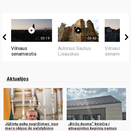
00:19
00:43
Vilniaus
Autorius Saulius
Vilniaus
senamiestis
Lisauskas
senamiestis
Aktualijos
Jūžintų aukų sugrįžimas: nuo
„Biržų duona“ kviečia į
mero idėjos iki valstybinio
atnaujintus kepinių namus