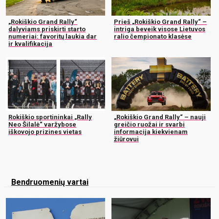
„Rokiškio Grand Rally“
Prieš „Rokiškio Grand Rally“ –
dalyviams priskirti starto
intriga beveik visose Lietuvos
numeriai: favoritų laukia dar
ralio čempionato klasėse
ir kvalifikacija
Rokiškio sportininkai „Rally
„Rokiškio Grand Rally“ – nauji
Neo Šilalė“ varžybose
greičio ruožai ir svarbi
iškovojo prizines vietas
informacija kiekvienam
žiūrovui
Bendruomenių vartai