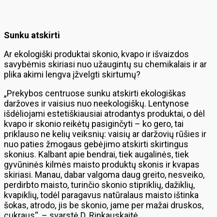
Sunku atskirti
Ar ekologiški produktai skonio, kvapo ir išvaizdos
savybėmis skiriasi nuo užaugintų su chemikalais ir ar
plika akimi lengva įžvelgti skirtumų?
„Prekybos centruose sunku atskirti ekologiškas
daržoves ir vaisius nuo neekologiškų. Lentynose
išdėliojami estetiškiausiai atrodantys produktai, o dėl
kvapo ir skonio reikėtų pasiginčyti – ko gero, tai
priklauso ne kelių veiksnių: vaisių ar daržovių rūšies ir
nuo paties žmogaus gebėjimo atskirti skirtingus
skonius. Kalbant apie bendrai, tiek augalinės, tiek
gyvūninės kilmės maisto produktų skonis ir kvapas
skiriasi. Manau, dabar valgoma daug greito, nesveiko,
perdirbto maisto, turinčio skonio stipriklių, dažiklių,
kvapiklių, todėl paragavus natūralaus maisto ištinka
šokas, atrodo, jis be skonio, jame per mažai druskos,
cukraus“, – svarstė D. Rinkauskaitė.