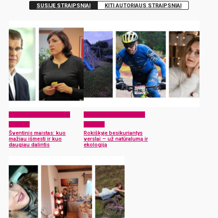
SUSIJĘ STRAIPSNIAI
KITI AUTORIAUS STRAIPSNIAI
EKO Rokiškis – mums ir
EKO Rokiškis – mums ir
vaikams
vaikams
Šventinis maistas: kuo
Rokiškyje besikuriantys
mažiau išmesti ir kuo
verslai – už natūralumą ir
daugiau dalintis
ekologiją