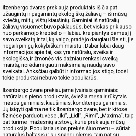
Ilzenbergo dvaras prekiauja produktais iš čia pat
užaugintų ir pagamintų ekologiškų žaliavų – iš mūsų
kviečių, miltų, vištų kiaušinių. Gaminiai iš natūralių
žaliavų visuomet buvo paklausūs, bet viskas priklauso
nuo perkamojo krepšelio – labiau kreipiantys dėmesį į
savo sveikatą ir tai, ką valgo, pradėjo daugiau išleisti, jie
negaili pinigų kokybiškam maistui. Dabar labai daug
informacijos apie tai, kas yra natūralu, sveika ir
ekologiška, ir žmonės vis dažniau renkasi sveiką
maistą, norėdami gauti maksimalią naudą savo
sveikatai. Anksčiau galbūt ir informacijos stigo, todėl
tokie produktai nebuvo tokie populiarūs.
Ilzenbergo dvare prekiaujame įvairiais gaminiais:
natūralaus pieno produktais, šviežia mėsa ir rūkytais
mėsos gaminiais, kiaušiniais, konditerijos gaminiais.
Jų įsigyti galima ne tik Ilzenbergo dvare, bet ir kitose
fizinėse parduotuvėse „Iki“, „Lidl“, „Rimi“, „Maxima“, taip
pat turime mažesnių atstovų, kurie prekiauja mūsų
produkcija. Populiariausios prekės šiuo metu – sūriai:
natūralus baltasis ir su spanguolėmis, taip pat su