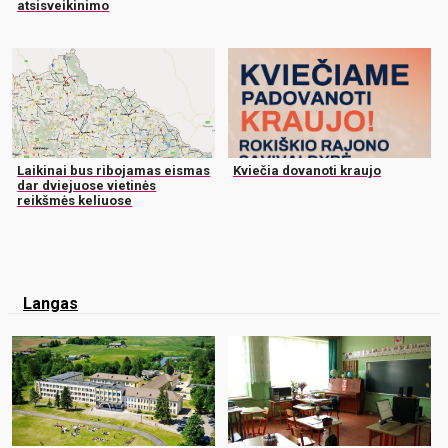
atsisveikinimo
Laikinai bus ribojamas eismas
Kviečia dovanoti kraujo
dar dviejuose vietinės
reikšmės keliuose
Langas