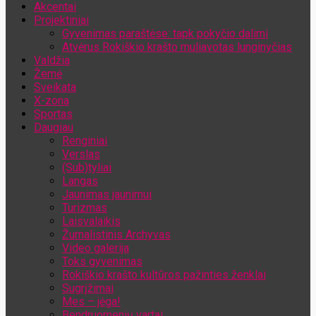
Akcentai
Jūsų el. pašto adresas
Projektiniai
Gyvenimas paraštėse: tapk pokyčio dalimi
Atvėrus Rokiškio krašto muliavotas lunginyčias
Valdžia
Žemė
Sveikata
X-zona
Sportas
Daugiau
Renginiai
Verslas
(Sub)tyliai
Langas
Jaunimas jaunimui
Turizmas
Laisvalaikis
Žurnalistinis Archyvas
Video galerija
Toks gyvenimas
Rokiškio krašto kultūros pažinties ženklai
Sugrįžimai
Mes – jėga!
Bendruomenių vartai