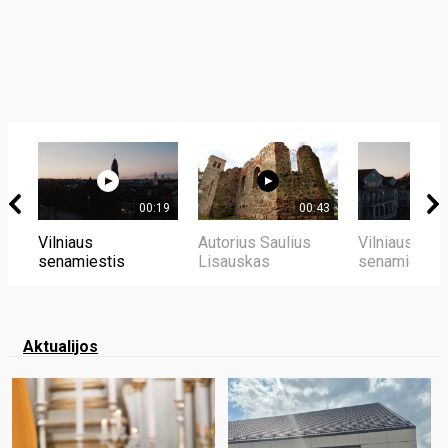
00:19
00:43
Vilniaus
Autorius Saulius
Vilniaus
senamiestis
Lisauskas
senamiestis
Aktualijos