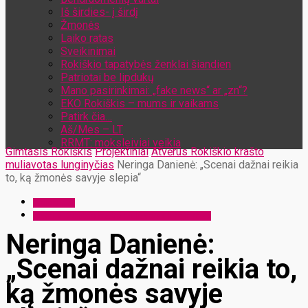
Iš širdies- į širdį
Žmonės
Laiko ratas
Sveikinimai
Rokiškio tapatybės ženklai šiandien
Patriotai be lipdukų
Mano pasirinkimai: „fake news“ ar „zn“?
EKO Rokiškis – mums ir vaikams
Patirk čia…
Aš/Mes – LT
RRMT: moksleiviai veikia
Gimtasis Rokiškis
Projektiniai
Atvėrus Rokiškio krašto
muliavotas lunginyčias
Neringa Danienė: „Scenai dažnai reikia
to, ką žmonės savyje slepia“
Projektiniai
Atvėrus Rokiškio krašto muliavotas lunginyčias
Neringa Danienė:
„Scenai dažnai reikia to,
ką žmonės savyje