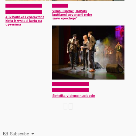
Atvėrus Rokiškio krašto
Aktualijos
Vilma Likienė: „Kartais
muliavotas lunginyčias
jaučiuosi gyvenanti nebe
Aukštaitiškas charakteris
savo epochoje“
kinta ir vystosi kartu su
gyvenimu
Atvėrus Rokiškio krašto
muliavotas lunginyčias
Sintetika visiems nusibodo
Subscribe