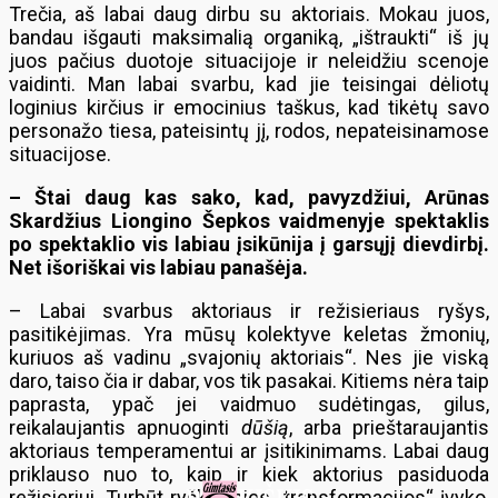
Trečia, aš labai daug dirbu su aktoriais. Mokau juos,
bandau išgauti maksimalią organiką, „ištraukti“ iš jų
juos pačius duotoje situacijoje ir neleidžiu scenoje
vaidinti. Man labai svarbu, kad jie teisingai dėliotų
loginius kirčius ir emocinius taškus, kad tikėtų savo
personažo tiesa, pateisintų jį, rodos, nepateisinamose
situacijose.
– Štai daug kas sako, kad, pavyzdžiui, Arūnas
Skardžius Liongino Šepkos vaidmenyje spektaklis
po spektaklio vis labiau įsikūnija į garsųjį dievdirbį.
Net išoriškai vis labiau panašėja.
– Labai svarbus aktoriaus ir režisieriaus ryšys,
pasitikėjimas. Yra mūsų kolektyve keletas žmonių,
kuriuos aš vadinu „svajonių aktoriais“. Nes jie viską
daro, taiso čia ir dabar, vos tik pasakai. Kitiems nėra taip
paprasta, ypač jei vaidmuo sudėtingas, gilus,
reikalaujantis apnuoginti
dūšią
, arba prieštaraujantis
aktoriaus temperamentui ar įsitikinimams. Labai daug
priklauso nuo to, kaip ir kiek aktorius pasiduoda
režisieriui. Turbūt ryškiausios „transformacijos“ įvyko,