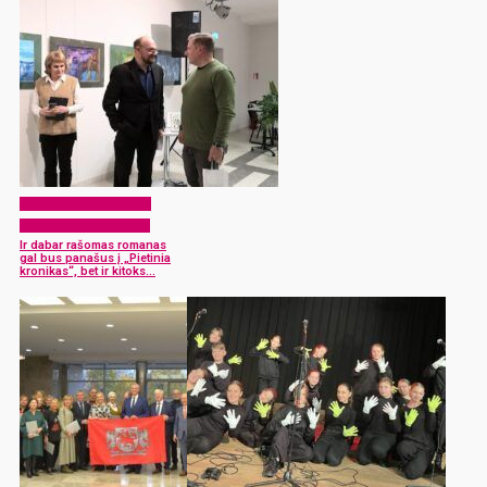
Atvėrus Rokiškio krašto
muliavotas lunginyčias
Ir dabar rašomas romanas
gal bus panašus į „Pietinia
kronikas“, bet ir kitoks…