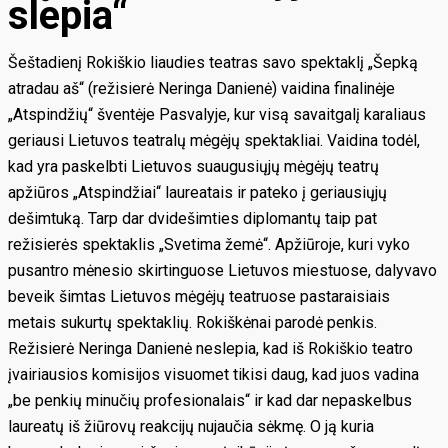
slepia“
Šeštadienį Rokiškio liaudies teatras savo spektaklį „Šepką
atradau aš“ (režisierė Neringa Danienė) vaidina finalinėje
„Atspindžių“ šventėje Pasvalyje, kur visą savaitgalį karaliaus
geriausi Lietuvos teatralų mėgėjų spektakliai. Vaidina todėl,
kad yra paskelbti Lietuvos suaugusiųjų mėgėjų teatrų
apžiūros „Atspindžiai“ laureatais ir pateko į geriausiųjų
dešimtuką. Tarp dar dvidešimties diplomantų taip pat
režisierės spektaklis „Svetima žemė“. Apžiūroje, kuri vyko
pusantro mėnesio skirtinguose Lietuvos miestuose, dalyvavo
beveik šimtas Lietuvos mėgėjų teatruose pastaraisiais
metais sukurtų spektaklių. Rokiškėnai parodė penkis.
Režisierė Neringa Danienė neslepia, kad iš Rokiškio teatro
įvairiausios komisijos visuomet tikisi daug, kad juos vadina
„be penkių minučių profesionalais“ ir kad dar nepaskelbus
laureatų iš žiūrovų reakcijų nujaučia sėkmę. O ją kuria