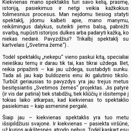
Kiekvienas mano spektaklis turi savo kelią, prasmę,
istoriją, pasiekimus ir netgi veikia kažkokius
tolimesnius procesus. Man neįdomu tiesiog statyti
spektaklį, įdomu kalbėti apie, mano manymu,
reikšmingus dalykus, suteikti jiems balsą, pabrėžti
svarbą, nupūsti istorijos dulkes arba padaryti kažką, ko
niekas nedarė. Pavyzdžiui? Trikalbį spektaklį su
kartvelais („Svetima žemė“) .
Todėl spektaklių „nekepu“ vieno paskui kitą, specialiai
neieškau temų ir darau tik tai, kas tikrai uždega. Bet,
reikia pripažinti – kai jau uždega, sustabdyti sunku.
Tada aš jau kaip buldozeris einu iki galutinio tikslo.
Turbūt geriausias to pavyzdys yra jau trejus metus
besitęsiantis „Svetimos žemės“ projektas. Jis patyrė
(ir vis dar patiria) tiek stabdžių, tiek kliūčių ir išsitempė į
tokias laiko atkarpas, kad kiekvienas to spektaklio
pasiekimas – kaip asmeninė pergalė.
Šiaip jau – kiekvienas spektaklis yra tuo metu
išsipildžiusi svajonė. Ir kiekvienas – pasiekta viršūnė,
už kurios aukštesnės, atrodo, nebus. Todėl kaskart esu