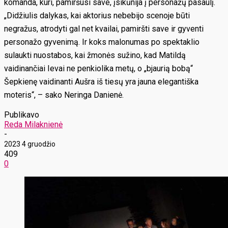
komanda, kuri, pamiršusi save, įsikūnija į personažų pasaulį.
„Didžiulis dalykas, kai aktorius nebebijo scenoje būti
negražus, atrodyti gal net kvailai, pamiršti save ir gyventi
personažo gyvenimą. Ir koks malonumas po spektaklio
sulaukti nuostabos, kai žmonės sužino, kad Matildą
vaidinančiai Ievai ne penkiolika metų, o „bjaurią bobą“
Šepkienę vaidinanti Aušra iš tiesų yra jauna elegantiška
moteris“, – sako Neringa Danienė.
Publikavo
Reda Milaknienė
-
2023 4 gruodžio
409
0