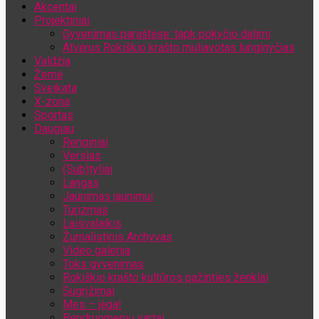
Akcentai
Jūsų el. pašto adresas
Projektiniai
Gyvenimas paraštėse: tapk pokyčio dalimi
Atvėrus Rokiškio krašto muliavotas lunginyčias
Valdžia
Žemė
Sveikata
X-zona
Sportas
Daugiau
Renginiai
Verslas
(Sub)tyliai
Langas
Jaunimas jaunimui
Turizmas
Laisvalaikis
Žurnalistinis Archyvas
Video galerija
Toks gyvenimas
Rokiškio krašto kultūros pažinties ženklai
Sugrįžimai
Mes – jėga!
Bendruomenių vartai