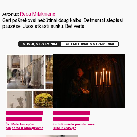
Reda Milaknienė
Geri pašnekovai nebūtinai daug kalba. Deimantai slepiasi
pauzėse. Juos atkasti sunku. Bet verta...
SUSIJĘ STRAIPSNIAI
KITI AUTORIAUS STRAIPSNIAI
Atvėrus Rokiškio krašto
Atvėrus Rokiškio krašto
muliavotas lunginyčias
muliavotas lunginyčias
Šv. Mato bažnyčia
Kada Raminta pameta save
saugoma ir atnaujinama
laike ir erdvėj?