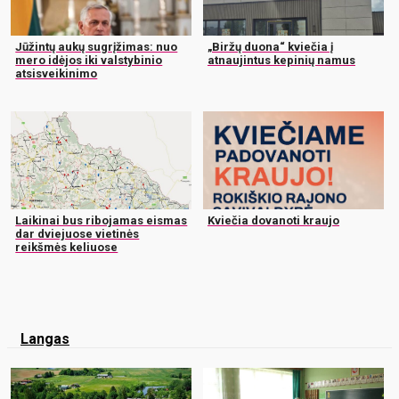
Jūžintų aukų sugrįžimas: nuo
„Biržų duona“ kviečia į
mero idėjos iki valstybinio
atnaujintus kepinių namus
atsisveikinimo
Laikinai bus ribojamas eismas
Kviečia dovanoti kraujo
dar dviejuose vietinės
reikšmės keliuose
Langas