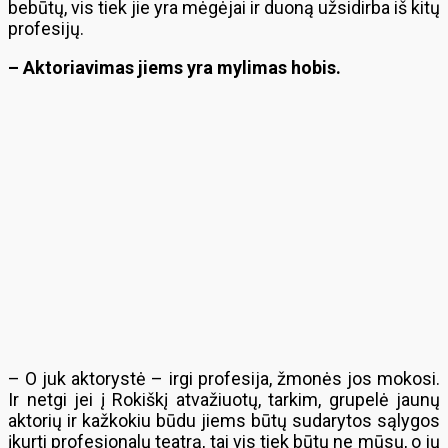
bebūtų, vis tiek jie yra mėgėjai ir duoną užsidirba iš kitų
profesijų.
– Aktoriavimas jiems yra mylimas hobis.
– O juk aktorystė – irgi profesija, žmonės jos mokosi.
Ir netgi jei į Rokiškį atvažiuotų, tarkim, grupelė jaunų
aktorių ir kažkokiu būdu jiems būtų sudarytos sąlygos
įkurti profesionalų teatrą, tai vis tiek būtų ne mūsų, o jų