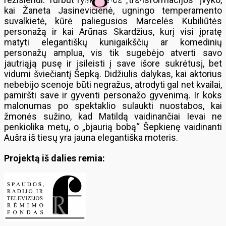
kai Žaneta Jasinevičienė, ugningo temperamento
suvalkietė, kūrė paliegusios Marcelės Kubiliūtės
personažą ir kai Arūnas Skardžius, kurį visi įpratę
matyti elegantiškų kunigaikščių ar komedinių
personažų amplua, vis tik sugebėjo atverti savo
jautriąją pusę ir įsileisti į save išore sukrėtusį, bet
vidumi šviečiantį Šepką. Didžiulis dalykas, kai aktorius
nebebijo scenoje būti negražus, atrodyti gal net kvailai,
pamiršti save ir gyventi personažo gyvenimą. Ir koks
malonumas po spektaklio sulaukti nuostabos, kai
žmonės sužino, kad Matildą vaidinančiai Ievai ne
penkiolika metų, o „bjaurią bobą“ Šepkienę vaidinanti
Aušra iš tiesų yra jauna elegantiška moteris.
Projektą iš dalies remia: