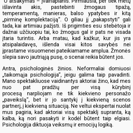
O atsakymas – įvairiaplanis. Pirmiausia, per tiek metų
išlavinta akis, pastebinti žmogaus tipažą,
temperamentą, manieras, balso ypatybes ir kitą
„pirminę komplektaciją“. O giliau jį „pakapstyti“ gali
tada, kai artimiau pažįsti. Iš prigimties esu stebėtoja ir
dažnai užčiuopiu tai, ko žmogus gal ir pats ne visada
įtaria turintis. Arba matau, kad kažkur, kur jis yra
atsipalaidavęs, išlenda visai kitos savybės nei
įprastame visuomenei pateikiamame amplua. Žmonės
slepia savo jautriąją pusę, o scenai reikia būtent jos.
Antra, psichologinės žinios. Neformaliai domiuosi
„taikomąja psichologija“, jeigu galima taip pavadinti.
Mano spektakliuose vaidinantys aktoriai žino, kad mes
nuo pat pradžių per visą kūrybinį
procesą narpliojam ne tik kiekvieno personažo
„paveikslą“, bet ir jo santykį į kiekvieną scenos
partnerį, į kiekvieną situaciją. Ne veltui ekspertai nuolat
mus pagiria, kad aktoriai visą spektaklį supranta, ką
kalba, ką nori pasakyti ir kodėl būtent taip elgiasi.
Psichologija diktuoja veiksmų ir emocijų logiką.