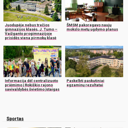
Juodupėje nebus trečios
ŠMSM pakoregavo naujų
gimnazijos klasės, J. Tumo –
mokslo metų ugdymo planus
Vaižganto progimnazijoje
prisidės viena pirmokų klasė
Informacija dėl centralizuoto
Paskelbti paskutiniai
priėmimo į Rokiškio rajono
egzaminų rezultatai
savivaldybės švietimo įstaigas
Sportas