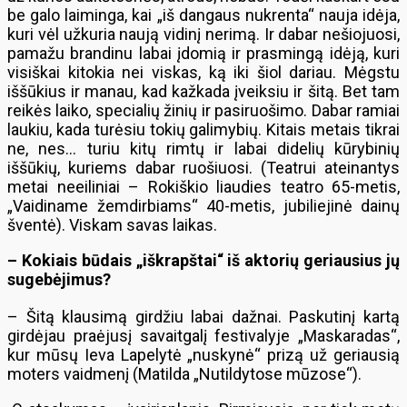
be galo laiminga, kai „iš dangaus nukrenta“ nauja idėja,
kuri vėl užkuria naują vidinį nerimą. Ir dabar nešiojuosi,
pamažu brandinu labai įdomią ir prasmingą idėją, kuri
visiškai kitokia nei viskas, ką iki šiol dariau. Mėgstu
iššūkius ir manau, kad kažkada įveiksiu ir šitą. Bet tam
reikės laiko, specialių žinių ir pasiruošimo. Dabar ramiai
laukiu, kada turėsiu tokių galimybių. Kitais metais tikrai
ne, nes… turiu kitų rimtų ir labai didelių kūrybinių
iššūkių, kuriems dabar ruošiuosi. (Teatrui ateinantys
metai neeiliniai – Rokiškio liaudies teatro 65-metis,
„Vaidiname žemdirbiams“ 40-metis, jubiliejinė dainų
šventė). Viskam savas laikas.
– Kokiais būdais „iškrapštai“ iš aktorių geriausius jų
sugebėjimus?
– Šitą klausimą girdžiu labai dažnai. Paskutinį kartą
girdėjau praėjusį savaitgalį festivalyje „Maskaradas“,
kur mūsų Ieva Lapelytė „nuskynė“ prizą už geriausią
moters vaidmenį (Matilda „Nutildytose mūzose“).