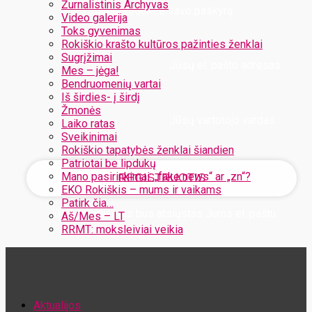
Žurnalistinis Archyvas
Užregistruokite savo paskyrą
Video galerija
Toks gyvenimas
Rokiškio krašto kultūros pažinties ženklai
Sugrįžimai
Jūsų el. pašto adresas
Mes – jėga!
Bendruomenių vartai
Iš širdies- į širdį
Žmonės
Jūsų vartotojo vardas
Laiko ratas
Sveikinimai
Rokiškio tapatybės ženklai šiandien
Patriotai be lipdukų
Mano pasirinkimai: „fake news“ ar „zn“?
EKO Rokiškis – mums ir vaikams
Patirk čia…
Jūsų slaptažodis bus atsiųstas Jums el. paštu
Aš/Mes – LT
RRMT: moksleiviai veikia
Atstatykite savo slaptažodį
Aktualijos