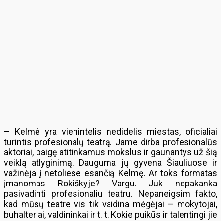
– Kelmė yra vienintelis nedidelis miestas, oficialiai
turintis profesionalų teatrą. Jame dirba profesionalūs
aktoriai, baigę atitinkamus mokslus ir gaunantys už šią
veiklą atlyginimą. Dauguma jų gyvena Šiauliuose ir
važinėja į netoliese esančią Kelmę. Ar toks formatas
įmanomas Rokiškyje? Vargu. Juk nepakanka
pasivadinti profesionaliu teatru. Nepaneigsim fakto,
kad mūsų teatre vis tik vaidina mėgėjai – mokytojai,
buhalteriai, valdininkai ir t. t. Kokie puikūs ir talentingi jie