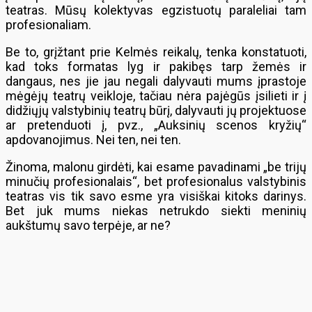
teatras. Mūsų kolektyvas egzistuotų paraleliai tam
profesionaliam.
Be to, grįžtant prie Kelmės reikalų, tenka konstatuoti,
kad toks formatas lyg ir pakibęs tarp žemės ir
dangaus, nes jie jau negali dalyvauti mums įprastoje
mėgėjų teatrų veikloje, tačiau nėra pajėgūs įsilieti ir į
didžiųjų valstybinių teatrų būrį, dalyvauti jų projektuose
ar pretenduoti į, pvz., „Auksinių scenos kryžių“
apdovanojimus. Nei ten, nei ten.
Žinoma, malonu girdėti, kai esame pavadinami „be trijų
minučių profesionalais“, bet profesionalus valstybinis
teatras vis tik savo esme yra visiškai kitoks darinys.
Bet juk mums niekas netrukdo siekti meninių
aukštumų savo terpėje, ar ne?