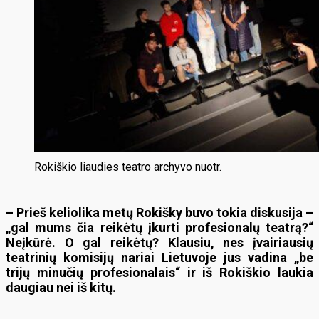
Rokiškio liaudies teatro archyvo nuotr.
– Prieš keliolika metų Rokišky buvo tokia diskusija –
„gal mums čia reikėtų įkurti profesionalų teatrą?“
Neįkūrė. O gal reikėtų? Klausiu, nes įvairiausių
teatrinių komisijų nariai Lietuvoje jus vadina „be
trijų minučių profesionalais“ ir iš Rokiškio laukia
daugiau nei iš kitų.