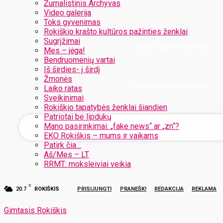
Žurnalistinis Archyvas
Video galerija
Toks gyvenimas
Rokiškio krašto kultūros pažinties ženklai
Sugrįžimai
Jūsų el. pašto adresas
Mes – jėga!
Bendruomenių vartai
Iš širdies- į širdį
Žmonės
Jūsų vartotojo vardas
Laiko ratas
Sveikinimai
Rokiškio tapatybės ženklai šiandien
Patriotai be lipdukų
Mano pasirinkimai: „fake news“ ar „zn“?
EKO Rokiškis – mums ir vaikams
Patirk čia…
Aš/Mes – LT
RRMT: moksleiviai veikia
C
20.7
ROKIŠKIS
PRISIJUNGTI
PRANEŠK!
REDAKCIJA
REKLAMA
Gimtasis Rokiškis