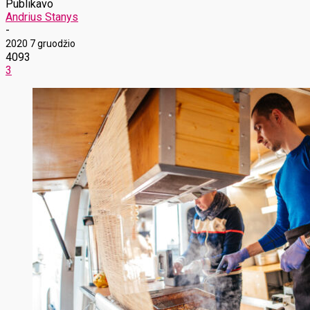
Publikavo
Andrius Stanys
-
2020 7 gruodžio
4093
3