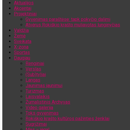
Aktualijos
Jūsų el. pašto adresas
Akcentai
Projektiniai
Gyvenimas paraštėse: tapk pokyčio dalimi
Atvėrus Rokiškio krašto muliavotas lunginyčias
Valdžia
Žemė
Sveikata
X-zona
Sportas
Daugiau
Renginiai
Verslas
(Sub)tyliai
Langas
Jaunimas jaunimui
Turizmas
Laisvalaikis
Žurnalistinis Archyvas
Video galerija
Toks gyvenimas
Rokiškio krašto kultūros pažinties ženklai
Sugrįžimai
Mes – jėga!