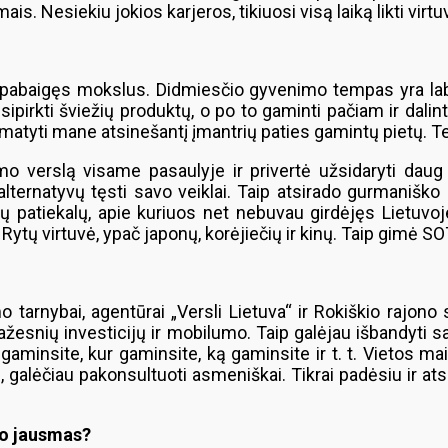
Nesiekiu jokios karjeros, tikiuosi visą laiką likti virtuvė
pabaigęs mokslus. Didmiesčio gyvenimo tempas yra labai
risipirkti šviežių produktų, o po to gaminti pačiam ir dal
matyti mane atsinešantį įmantrių paties gamintų pietų. T
mo verslą visame pasaulyje ir privertė užsidaryti daug
 alternatyvų tęsti savo veiklai. Taip atsirado gurmani
ų patiekalų, apie kuriuos net nebuvau girdėjęs Lietuvoj
 Rytų virtuvė, ypač japonų, korėjiečių ir kinų. Taip gimė SO
arnybai, agentūrai „Versli Lietuva“ ir Rokiškio rajono 
esnių investicijų ir mobilumo. Taip galėjau išbandyti sa
 gaminsite, kur gaminsite, ką gaminsite ir t. t. Vietos 
jų, galėčiau pakonsultuoti asmeniškai. Tikrai padėsiu ir a
vo jausmas?