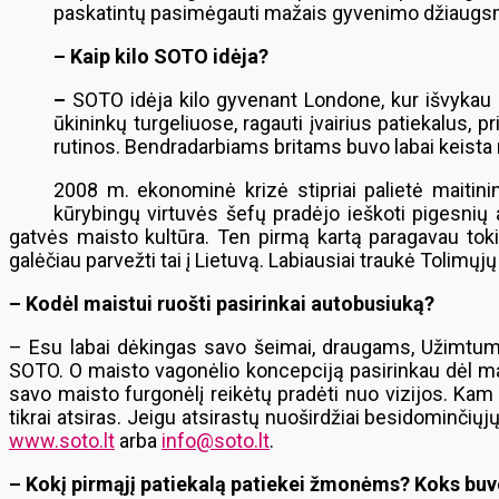
paskatintų pasimėgauti mažais gyvenimo džiaugsmais. 
– Kaip kilo SOTO idėja?
–
SOTO idėja kilo gyvenant Londone, kur išvykau 
ūkininkų turgeliuose, ragauti įvairius patiekalus, p
rutinos. Bendradarbiams britams buvo labai keista 
2008 m. ekonominė krizė stipriai palietė maitini
kūrybingų virtuvės šefų pradėjo ieškoti pigesnių
gatvės maisto kultūra. Ten pirmą kartą paragavau toki
galėčiau parvežti tai į Lietuvą. Labiausiai traukė Tolimųjų
– Kodėl maistui ruošti pasirinkai autobusiuką?
– Esu labai dėkingas savo šeimai, draugams, Užimtumo t
SOTO. O maisto vagonėlio koncepciją pasirinkau dėl maž
savo maisto furgonėlį reikėtų pradėti nuo vizijos. Kam
tikrai atsiras. Jeigu atsirastų nuoširdžiai besidominčių
www.soto.lt
arba
info@soto.lt
.
– Kokį pirmąjį patiekalą patiekei žmonėms? Koks bu