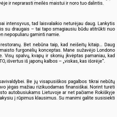
je ir neprarasti meilės maistui ir noro tuo dalintis.
 intensyvus, tad laisvalaikio neturėjau daug. Lankytis
intis su draugais – tai tapo smagiausiu būdu atitrūkti nuo
en nepopuliaru gaminti namie.
 restoranų. Bet nebūna taip, kad neišeitų kitaip… Daug
ško maisto furgonėlių konceptas. Mane sužavėjo Londono
e. Visų spalvų, kvapų ir skonių įkvėptas pamaniau, kad
TO, išvertus iš japonų kalbos – „viskas, kas išorėje“.
savivaldybei. Be jų visapusiškos pagalbos tikrai nebūtų
vo jėgas mažiau rizikuodamas finansiškai. Norint turėti
maisto autobusiukams Lietuvoje ar net pačiame Rokiškyje
tsakysiu į rūpimus klausimus. Su manimi galite susisiekti