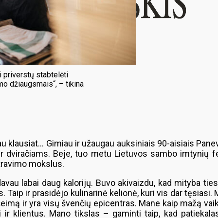
 priverstų stabtelėti
o džiaugsmais“, – tikina
 jau klausiat… Gimiau ir užaugau auksiniais 90-aisiais Pan
 dviračiams. Beje, tuo metu Lietuvos sambo imtynių fe
stravimo mokslus.
u labai daug kalorijų. Buvo akivaizdu, kad mityba tiesiog
 Taip ir prasidėjo kulinarinė kelionė, kuri vis dar tęsias
eimą ir yra visų švenčių epicentras. Mane kaip mažą vai
i ir klientus. Mano tikslas – gaminti taip, kad patiekal