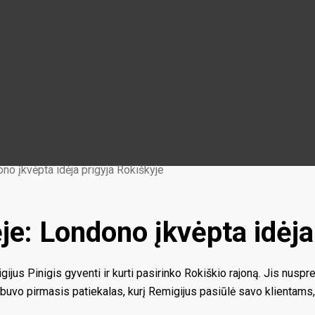
no įkvėpta idėja prigyja Rokiškyje
je: Londono įkvėpta idėja
jus Pinigis gyventi ir kurti pasirinko Rokiškio rajoną. Jis nuspr
 buvo pirmasis patiekalas, kurį Remigijus pasiūlė savo klientams,