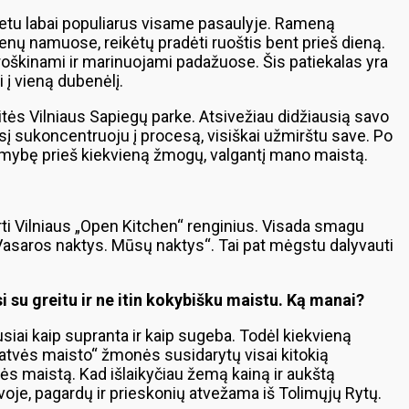
 metu labai populiarus visame pasaulyje. Rameną
menų namuose, reikėtų pradėti ruoštis bent prieš dieną.
 troškinami ir marinuojami padažuose. Šis patiekalas yra
 į vieną dubenėlį.
itės Vilniaus Sapiegų parke. Atsivežiau didžiausią savo
sį sukoncentruoju į procesą, visiškai užmirštu save. Po
komybę prieš kiekvieną žmogų, valgantį mano maistą.
irti Vilniaus „Open Kitchen“ renginius. Visada smagu
į „Vasaros naktys. Mūsų naktys“. Tai pat mėgstu dalyvauti
su greitu ir ne itin kokybišku maistu. Ką manai?
iai kaip supranta ir kaip sugeba. Todėl kiekvieną
 „gatvės maisto“ žmonės susidarytų visai kitokią
s maistą. Kad išlaikyčiau žemą kainą ir aukštą
voje, pagardų ir prieskonių atvežama iš Tolimųjų Rytų.