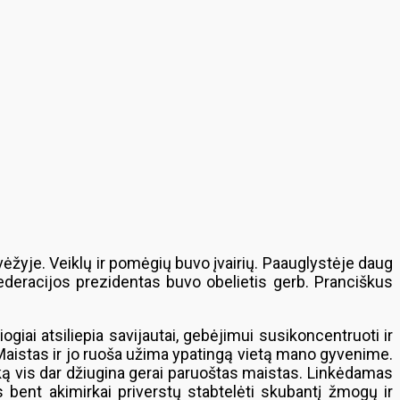
evėžyje. Veiklų ir pomėgių buvo įvairių. Paauglystėje daug
deracijos prezidentas buvo obelietis gerb. Pranciškus
iai atsiliepia savijautai, gebėjimui susikoncentruoti ir
i. Maistas ir jo ruoša užima ypatingą vietą mano gyvenime.
ką vis dar džiugina gerai paruoštas maistas. Linkėdamas
as bent akimirkai priverstų stabtelėti skubantį žmogų ir