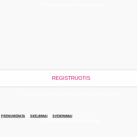
Užregistruokite savo paskyrą
Jūsų slaptažodis bus atsiųstas Jums el. paštu
PRENUMERATA
SKELBIMAI
SVEIKINIMAI
Atstatykite savo slaptažodį