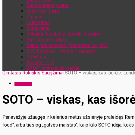
Bendruomenių vartai
Iš širdies- į širdį
Žmonės
Laiko ratas
Sveikinimai
Rokiškio tapatybės ženklai šiandien
Patriotai be lipdukų
Mano pasirinkimai: „fake news“ ar „zn“?
EKO Rokiškis – mums ir vaikams
Patirk čia…
Aš/Mes – LT
RRMT: moksleiviai veikia
Gimtasis Rokiškis
Sugrįžimai
SOTO – viskas, kas išorėje: Londo
Sugrįžimai
SOTO – viskas, kas išorė
Panevėžyje užaugęs ir kelerius metus užsienyje praleidęs Remigi
food“, arba tiesiog „gatvės maistas“, kaip kilo SOTO idėja, koks