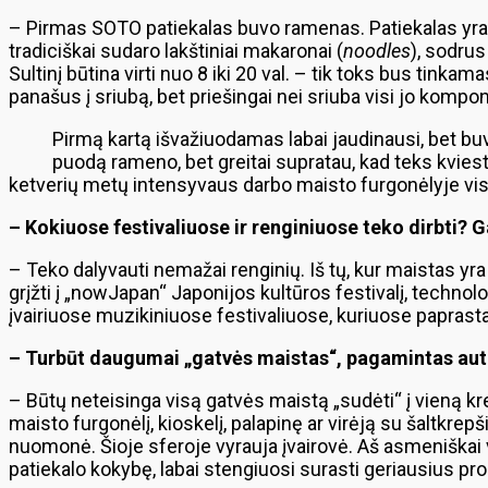
– Pirmas SOTO patiekalas buvo ramenas. Patiekalas yra k
tradiciškai sudaro lakštiniai makaronai (
noodles
), sodrus
Sultinį būtina virti nuo 8 iki 20 val. – tik toks bus tin
panašus į sriubą, bet priešingai nei sriuba visi jo kompo
Pirmą kartą išvažiuodamas labai jaudinausi, bet bu
puodą rameno, bet greitai supratau, kad teks kvies
ketverių metų intensyvaus darbo maisto furgonėlyje vis
– Kokiuose festivaliuose ir renginiuose teko dirbti? Gal 
– Teko dalyvauti nemažai renginių. Iš tų, kur maistas yra
grįžti į „nowJapan“ Japonijos kultūros festivalį, technol
įvairiuose muzikiniuose festivaliuose, kuriuose paprastai 
– Turbūt daugumai „gatvės maistas“, pagamintas autob
– Būtų neteisinga visą gatvės maistą „sudėti“ į vieną k
maisto furgonėlį, kioskelį, palapinę ar virėją su šaltkrep
nuomonė. Šioje sferoje vyrauja įvairovė. Aš asmeniškai
patiekalo kokybę, labai stengiuosi surasti geriausius p