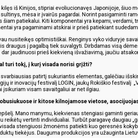
ilęs iš Kinijos, stipriai evoliucionavęs Japonijoje, šiuo
 sultinys, mėsa ir įvairūs pagardai. Norint pasigaminti ra
kamas šiam patiekalui. Kiti komponentai yra kepami, verdami,
nentai yra pagaminami atskirai ir prieš patiekiant sudedami
vau nusiteikęs optimistiškai. Renginys vyko viduryje sava
tis draugus į pagalbą tiek suvalgyti. Dirbdamas visą dėme
 dar jaudinuosi prieš kiekvieną išvažiavimą, jaučiu atsa
turi tokį, į kurį visada norisi grįžti?
 svarbiausias patirtį sukuriantis elementas, galėčiau išsk
ogijų ir inovacijų festivalį LOGIN, jaukų Rokiškio festival
įsikuriam visam savaitgaliui ar net ilgiau.
usiukuose ir kitose kilnojamose vietose, asocijuojasi 
repšelį. Mano manymu, kiekvienas stengiasi gaminti geriaus
šiu reikėtų vertinti individualiai. Turbūt paragavę daugiau
 visada stengiuosi žmonėms patiekti kuo geresnės kokybė
roduktų tiekėjus. Dauguma produkcijos yra užauginta Lietu