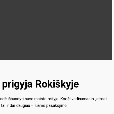
 prigyja Rokiškyje
endė išbandyti save maisto srityje. Kodėl vadinamasis „street
 tai ir dar daugiau – šiame pasakojime.