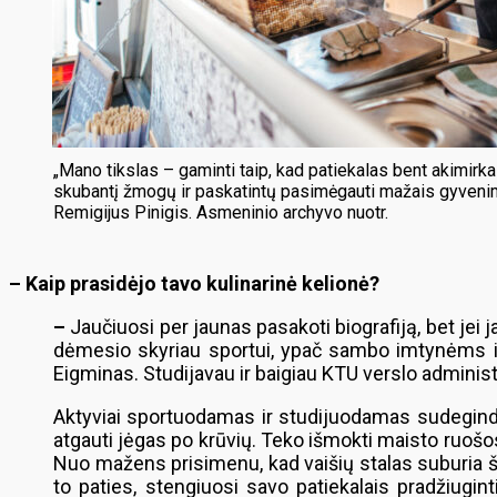
„Mano tikslas – gaminti taip, kad patiekalas bent akimirkai
skubantį žmogų ir paskatintų pasimėgauti mažais gyvenim
Remigijus Pinigis. Asmeninio archyvo nuotr.
– Kaip prasidėjo tavo kulinarinė kelionė?
–
Jaučiuosi per jaunas pasakoti biografiją, bet jei
dėmesio skyriau sportui, ypač sambo imtynėms ir
Eigminas. Studijavau ir baigiau KTU verslo admini
Aktyviai sportuodamas ir studijuodamas sudegindava
atgauti jėgas po krūvių. Teko išmokti maisto ruošos.
Nuo mažens prisimenu, kad vaišių stalas suburia š
to paties, stengiuosi savo patiekalais pradžiugint