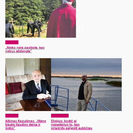
Žmonės
„Nieko nėra paslėpta, kas
nebus atidengta“
Žmonės
Laisvalaikis
Albinas Kazulėnas: „Mane
Eligijus: kodėl gi
traukė liaudies daina ir
nepadarius to, kas
šokis“
priverstų palypėti aukščiau