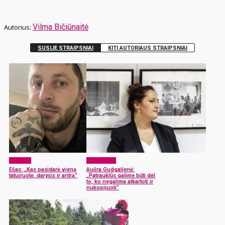
Vilma Bičiūnaitė
SUSIJĘ STRAIPSNIAI
KITI AUTORIAUS STRAIPSNIAI
Žmonės
Laisvalaikis
Ešas: „Kas pasidarė vieną
Aušra Gudgalienė:
tatuiruotę, darysis ir antrą“
„Patrauklūs galime būti dėl
to, ko negalima atkartoti ir
nukopijuoti“