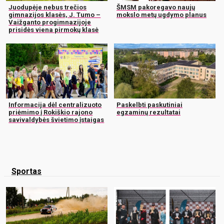
Juodupėje nebus trečios
ŠMSM pakoregavo naujų
gimnazijos klasės, J. Tumo –
mokslo metų ugdymo planus
Vaižganto progimnazijoje
prisidės viena pirmokų klasė
Informacija dėl centralizuoto
Paskelbti paskutiniai
priėmimo į Rokiškio rajono
egzaminų rezultatai
savivaldybės švietimo įstaigas
Sportas