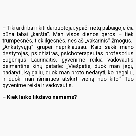
–
Tikrai dirba ir kiti darbuotojai, ypač metų pabaigoje čia
būna labai ,,karšta“. Man visos dienos geros – tiek
trumpesnės, tiek ilgesnės, nes aš ,,vakarinis“ žmogus.
„Ankstyvųjų“ grupei nepriklausau. Kaip sakė mano
dėstytojas, psichiatras, psichoterapeutas profesorius
Eugenijus Laurinaitis, gyvenime reikia vadovautis
deimantine kinų patarle: ,,Viešpatie, duok man jėgų
padaryti, ką galiu, duok man proto nedaryti, ko negaliu,
ir duok man išminties atskirti vieną nuo kito.“ Tuo
gyvenime reikia ir vadovautis.
– Kiek laiko likdavo namams?