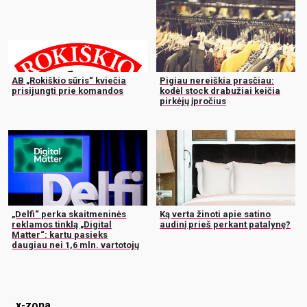
AB „Rokiškio sūris“ kviečia
Pigiau nereiškia prasčiau:
prisijungti prie komandos
kodėl stock drabužiai keičia
pirkėjų įpročius
„Delfi“ perka skaitmeninės
Ką verta žinoti apie satino
reklamos tinklą „Digital
audinį prieš perkant patalynę?
Matter“: kartu pasieks
daugiau nei 1,6 mln. vartotojų
x-zona