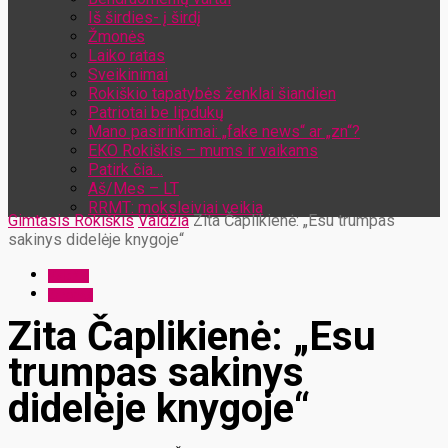
Iš širdies- į širdį
Žmonės
Laiko ratas
Sveikinimai
Rokiškio tapatybės ženklai šiandien
Patriotai be lipdukų
Mano pasirinkimai: „fake news“ ar „zn“?
EKO Rokiškis – mums ir vaikams
Patirk čia…
Aš/Mes – LT
RRMT: moksleiviai veikia
Gimtasis Rokiškis
Valdžia
Zita Čaplikienė: „Esu trumpas
sakinys didelėje knygoje“
Valdžia
Žmonės
Zita Čaplikienė: „Esu
trumpas sakinys
didelėje knygoje“