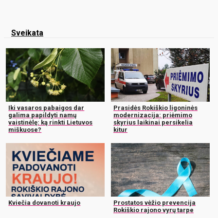
Sveikata
Iki vasaros pabaigos dar
Prasidės Rokiškio ligoninės
galima papildyti namų
modernizacija: priėmimo
vaistinėlę: ką rinkti Lietuvos
skyrius laikinai persikelia
miškuose?
kitur
Kviečia dovanoti kraujo
Prostatos vėžio prevencija
Rokiškio rajono vyrų tarpe