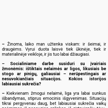
–
Žinoma, laiko man užtenka viskam: ir šeimai, ir
draugėms. Vyrui duota laisvė tiek ūkinėje, tiek ir
materialinėje veikloje, ir jis tuo labai džiaugiasi.
– Socialiniame darbe susiduri su įvairiais
žmonėmis: ištiktais nelaimės ar ligos, likusiais be
stogo ar pinigų, galiausiai – nerūpestingais ar
nesuvokiančiais situacijos. Kokios istorijos
labiausiai sukrečia?
–
Kiekvienam žmogui nelaimė, liga yra labai sunkus
išbandymas, stiprus emocinis išgyvenimas. Situacijų
tikrai pergyvenau daug, bet labiausiai sukrečia vaikų