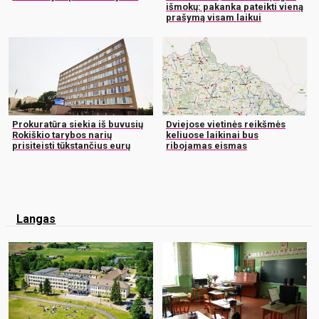
išmokų: pakanka pateikti vieną
prašymą visam laikui
Prokuratūra siekia iš buvusių
Dviejose vietinės reikšmės
Rokiškio tarybos narių
keliuose laikinai bus
prisiteisti tūkstančius eurų
ribojamas eismas
Langas