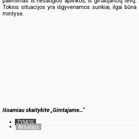
paėmimas iš nesaugios aplinkos, iš girtaujančių tėvų.
Tokios situacijos yra išgyvenamos sunkiai, ilgai būna
mintyse.
Išsamiau skaitykite „Gimtajame…“
ŽYMOS
Aktualijos