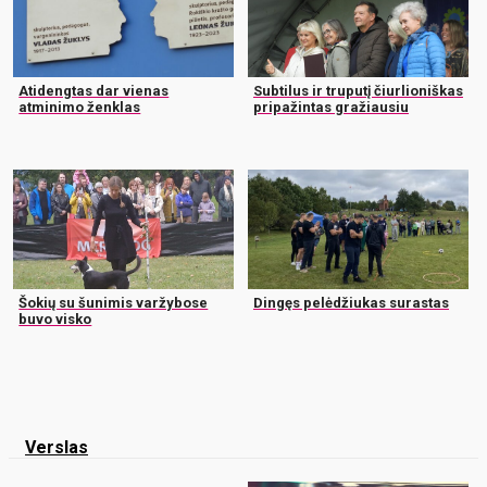
Atidengtas dar vienas
Subtilus ir truputį čiurlioniškas
atminimo ženklas
pripažintas gražiausiu
Šokių su šunimis varžybose
Dingęs pelėdžiukas surastas
buvo visko
Verslas