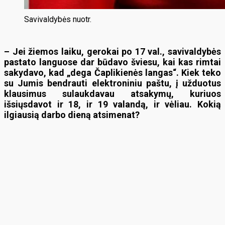
Savivaldybės nuotr.
– Jei žiemos laiku, gerokai po 17 val., savivaldybės
pastato languose dar būdavo šviesu, kai kas rimtai
sakydavo, kad „dega Čaplikienės langas“. Kiek teko
su Jumis bendrauti elektroniniu paštu, į užduotus
klausimus sulaukdavau atsakymų, kuriuos
išsiųsdavot ir 18, ir 19 valandą, ir vėliau. Kokią
ilgiausią darbo dieną atsimenat?