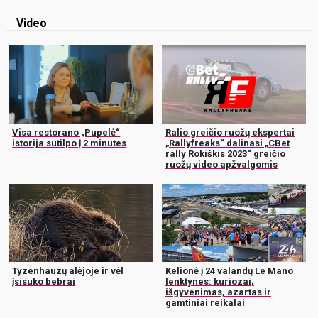
Video
Visa restorano „Pupelė“
Ralio greičio ruožų ekspertai
istorija sutilpo į 2 minutes
„Rallyfreaks“ dalinasi „CBet
rally Rokiškis 2023“ greičio
ruožų video apžvalgomis
Tyzenhauzų alėjoje ir vėl
Kelionė į 24 valandų Le Mano
įsisuko bebrai
lenktynes: kuriozai,
išgyvenimas, azartas ir
gamtiniai reikalai