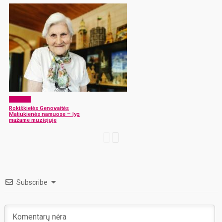
Žmonės
Rokiškietės Genovaitės
Matiukienės namuose – lyg
mažame muziejuje
Subscribe