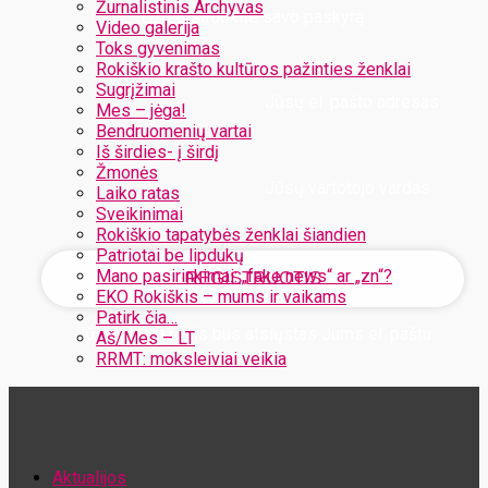
Žurnalistinis Archyvas
Užregistruokite savo paskyrą
Video galerija
Toks gyvenimas
Rokiškio krašto kultūros pažinties ženklai
Sugrįžimai
Jūsų el. pašto adresas
Mes – jėga!
Bendruomenių vartai
Iš širdies- į širdį
Žmonės
Jūsų vartotojo vardas
Laiko ratas
Sveikinimai
Rokiškio tapatybės ženklai šiandien
Patriotai be lipdukų
Mano pasirinkimai: „fake news“ ar „zn“?
EKO Rokiškis – mums ir vaikams
Patirk čia…
Jūsų slaptažodis bus atsiųstas Jums el. paštu
Aš/Mes – LT
RRMT: moksleiviai veikia
Atstatykite savo slaptažodį
Aktualijos