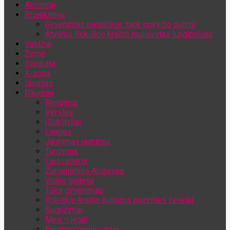
Akcentai
Jūsų el. pašto adresas
Projektiniai
Gyvenimas paraštėse: tapk pokyčio dalimi
Atvėrus Rokiškio krašto muliavotas lunginyčias
Valdžia
Žemė
Sveikata
X-zona
Sportas
Daugiau
Renginiai
Verslas
(Sub)tyliai
Langas
Jaunimas jaunimui
Turizmas
Laisvalaikis
Žurnalistinis Archyvas
Video galerija
Toks gyvenimas
Rokiškio krašto kultūros pažinties ženklai
Sugrįžimai
Mes – jėga!
Bendruomenių vartai