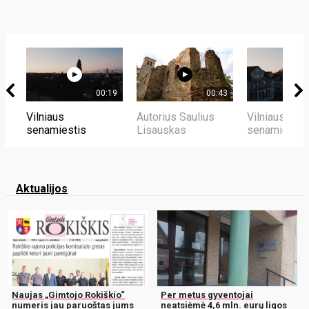
00:19
00:43
Vilniaus
Autorius Saulius
Vilniaus
senamiestis
Lisauskas
senamiestis
Aktualijos
Naujas „Gimtojo Rokiškio“
Per metus gyventojai
numeris jau paruoštas jums
neatsiėmė 4,6 mln. eurų ligos