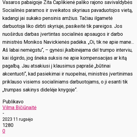
Vasaros pabaigoje Zita Čaplikienė paliko rajono savivaldybės
Socialinės paramos ir sveikatos skyriaus pavaduotojos vietą,
kadangi jai sukako pensinis amžius. Tačiau ilgametė
darbuotoja liko dirbti skyriuje, pasikeitė tik pareigos. Jos
nuoširdus darbas įvertintas socialinės apsaugos ir darbo
ministrės Monikos Navickienės padėka. „Oi, tik ne apie mane...
Aš labai nemėgstu“, – gynėsi įkalbinėjama dėl trumpo interviu,
kai išgirdo, jog šneka suksis ne apie kompensacijas ar kitą
pagalbą. Jau atsakiusi į klausimus paprašė „būtinai
akcentuoti“, kad pasiekimai ir nuopelnai, ministrės įvertinimas
priklauso visiems socialiniams darbuotojams, o ji esanti tik
„trumpas sakinys didelėje knygoje“.
Publikavo
Vilma Bičiūnaitė
-
2023 11 rugsėjo
1280
0