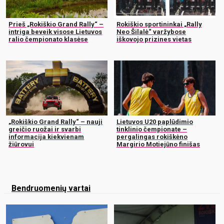
Prieš „Rokiškio Grand Rally“ –
Rokiškio sportininkai „Rally
intriga beveik visose Lietuvos
Neo Šilalė“ varžybose
ralio čempionato klasėse
iškovojo prizines vietas
„Rokiškio Grand Rally“ – nauji
Lietuvos U20 paplūdimio
greičio ruožai ir svarbi
tinklinio čempionate –
informacija kiekvienam
pergalingas rokiškėno
žiūrovui
Margirio Motiejūno finišas
Bendruomenių vartai