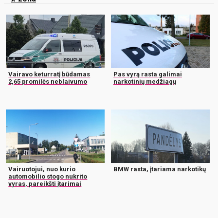
Vairavo keturratį būdamas
Pas vyrą rasta galimai
2,65 promilės neblaivumo
narkotinių medžiagų
Vairuotojui, nuo kurio
BMW rasta, įtariama narkotikų
automobilio stogo nukrito
vyras, pareikšti įtarimai