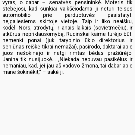
vyras, o dabar – senatvės pensininkė. Moteris tik
stebėjosi, kad sunkiai vaikščiodama ji neturi teisės
automobilio prie parduotuvės pasistatyti
neįgaliesiems skirtoje vietoje. Taip ir liko neaišku,
kodėl. Nors, atrodytų, ir anais laikais (sovietmečiu), ir
atkūrus nepriklausomybę, Rudinskai kaime turėjo būti
nemenki ponai (juk tarybinio ūkio direktorius ir
seniūnas reiškė tikrai nemažai), pasirodo, daktarai apie
juos nešokinėjo ir netgi rimtas bėdas pražiūrėjo.
Janina tik nusijuokė… „Niekada nebuvau pasikėlus ir
nemaniau, kad, jei jau aš vadovo žmona, tai dabar apie
mane šokinėkit,“ – sakė ji.