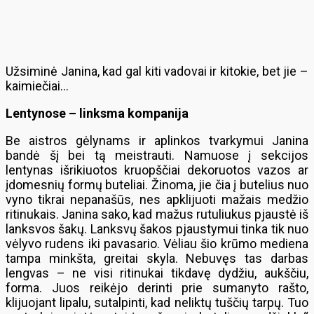
Užsiminė Janina, kad gal kiti vadovai ir kitokie, bet jie –
kaimiečiai…
Lentynose – linksma kompanija
Be aistros gėlynams ir aplinkos tvarkymui Janina
bandė šį bei tą meistrauti. Namuose į sekcijos
lentynas išrikiuotos kruopščiai dekoruotos vazos ar
įdomesnių formų buteliai. Žinoma, jie čia į butelius nuo
vyno tikrai nepanašūs, nes apklijuoti mažais medžio
ritinukais. Janina sako, kad mažus rutuliukus pjaustė iš
lanksvos šakų. Lanksvų šakos pjaustymui tinka tik nuo
vėlyvo rudens iki pavasario. Vėliau šio krūmo mediena
tampa minkšta, greitai skyla. Nebuvęs tas darbas
lengvas – ne visi ritinukai tikdavę dydžiu, aukščiu,
forma. Juos reikėjo derinti prie sumanyto rašto,
klijuojant lipalu, sutalpinti, kad neliktų tuščių tarpų. Tuo