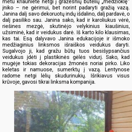
metu kriaunietė netgi į gražesnių butelių „medžioklę“
įniko – ne gėrimui, bet norint padaryti gražią vazą.
Janina dalį savo dekoruotų indų išdalino, dalį pardavė, o
dalį pasiliko sau. Janina sako, kad ir karoliukus vėrė,
riešines mezgė, skutinėjo velykinius kiaušinius,
užsiminė, kad ir veidukus darė. Iš karto kilo klausimas,
kas tai. Esą dalyvavo Janina edukacijoje ir išmoko
medžiaginius linksmos išraiškos veidukus daryti.
Sugalvojo ji, kad gražu būtų tuos besišypsančius
veidukus įdėti į plastikinės gėlės vidurį. Sako, kad
mugėje tokias dekoracijas žmonės noriai pirko. Liko
keletas ir namuose, sumerktų į vazą. Lentynose
radome netgi lėlių skudurinukių. Išrikiavus visus
krūvoje, gavosi tikrai linksma kompanija.