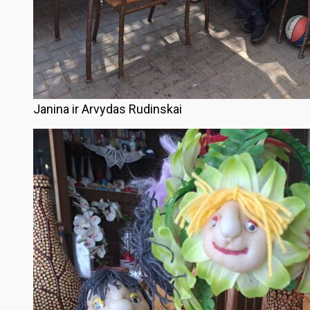
Janina ir Arvydas Rudinskai