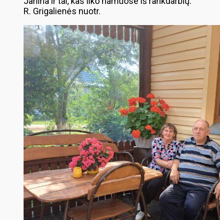
Janina ir tai, kas liko namuose iš rankdarbių.
R. Grigalienės nuotr.