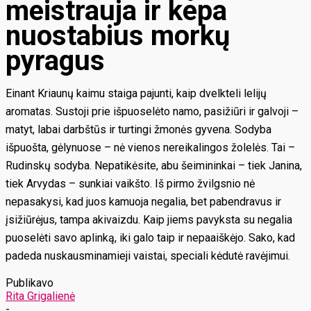
meistrauja ir kepa
nuostabius morkų
pyragus
Einant Kriaunų kaimu staiga pajunti, kaip dvelkteli lelijų
aromatas. Sustoji prie išpuoselėto namo, pasižiūri ir galvoji –
matyt, labai darbštūs ir turtingi žmonės gyvena. Sodyba
išpuošta, gėlynuose – nė vienos nereikalingos žolelės. Tai –
Rudinskų sodyba. Nepatikėsite, abu šeimininkai – tiek Janina,
tiek Arvydas – sunkiai vaikšto. Iš pirmo žvilgsnio nė
nepasakysi, kad juos kamuoja negalia, bet pabendravus ir
įsižiūrėjus, tampa akivaizdu. Kaip jiems pavyksta su negalia
puoselėti savo aplinką, iki galo taip ir nepaaiškėjo. Sako, kad
padeda nuskausminamieji vaistai, speciali kėdutė ravėjimui.
Publikavo
Rita Grigalienė
-