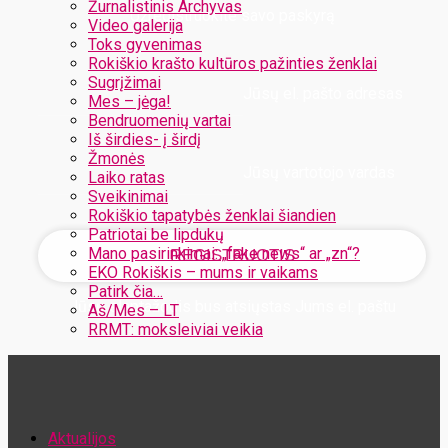
Žurnalistinis Archyvas
Užregistruokite savo paskyrą
Video galerija
Toks gyvenimas
Rokiškio krašto kultūros pažinties ženklai
Sugrįžimai
Jūsų el. pašto adresas
Mes – jėga!
Bendruomenių vartai
Iš širdies- į širdį
Žmonės
Jūsų vartotojo vardas
Laiko ratas
Sveikinimai
Rokiškio tapatybės ženklai šiandien
Patriotai be lipdukų
Mano pasirinkimai: „fake news“ ar „zn“?
EKO Rokiškis – mums ir vaikams
Patirk čia…
Jūsų slaptažodis bus atsiųstas Jums el. paštu
Aš/Mes – LT
RRMT: moksleiviai veikia
Atstatykite savo slaptažodį
Aktualijos