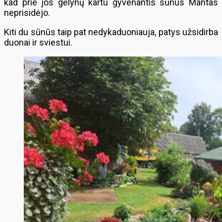
kad prie jos gėlynų kartu gyvenantis sūnus Mantas
neprisidėjo.
Kiti du sūnūs taip pat nedykaduoniauja, patys užsidirba
duonai ir sviestui.