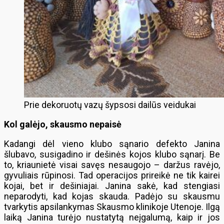
Prie dekoruotų vazų šypsosi dailūs veidukai
Kol galėjo, skausmo nepaisė
Kadangi dėl vieno klubo sąnario defekto Janina
šlubavo, susigadino ir dešinės kojos klubo sąnarį. Be
to, kriaunietė visai savęs nesaugojo – daržus ravėjo,
gyvuliais rūpinosi. Tad operacijos prireikė ne tik kairei
kojai, bet ir dešiniajai. Janina sakė, kad stengiasi
neparodyti, kad kojas skauda. Padėjo su skausmu
tvarkytis apsilankymas Skausmo klinikoje Utenoje. Ilgą
laiką Janina turėjo nustatytą neįgalumą, kaip ir jos