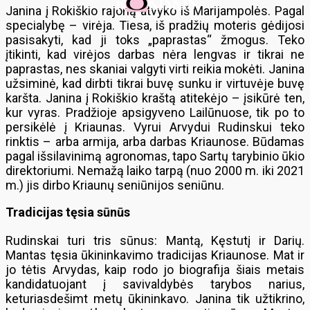
Janina į Rokiškio rajoną atvyko iš Marijampolės. Pagal
specialybę – virėja. Tiesa, iš pradžių moteris gėdijosi
pasisakyti, kad ji toks „paprastas“ žmogus. Teko
įtikinti, kad virėjos darbas nėra lengvas ir tikrai ne
paprastas, nes skaniai valgyti virti reikia mokėti. Janina
užsiminė, kad dirbti tikrai buvę sunku ir virtuvėje buvę
karšta. Janina į Rokiškio kraštą atitekėjo – įsikūrė ten,
kur vyras. Pradžioje apsigyveno Lailūnuose, tik po to
persikėlė į Kriaunas. Vyrui Arvydui Rudinskui teko
rinktis – arba armija, arba darbas Kriaunose. Būdamas
pagal išsilavinimą agronomas, tapo Sartų tarybinio ūkio
direktoriumi. Nemažą laiko tarpą (nuo 2000 m. iki 2021
m.) jis dirbo Kriaunų seniūnijos seniūnu.
Tradicijas tęsia sūnūs
Rudinskai turi tris sūnus: Mantą, Kęstutį ir Darių.
Mantas tęsia ūkininkavimo tradicijas Kriaunose. Mat ir
jo tėtis Arvydas, kaip rodo jo biografija šiais metais
kandidatuojant į savivaldybės tarybos narius,
keturiasdešimt metų ūkininkavo. Janina tik užtikrino,