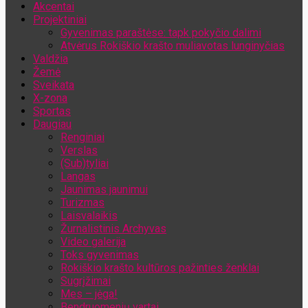
Akcentai
Jūsų el. pašto adresas
Projektiniai
Gyvenimas paraštėse: tapk pokyčio dalimi
Atvėrus Rokiškio krašto muliavotas lunginyčias
Valdžia
Žemė
Sveikata
X-zona
Sportas
Daugiau
Renginiai
Verslas
(Sub)tyliai
Langas
Jaunimas jaunimui
Turizmas
Laisvalaikis
Žurnalistinis Archyvas
Video galerija
Toks gyvenimas
Rokiškio krašto kultūros pažinties ženklai
Sugrįžimai
Mes – jėga!
Bendruomenių vartai