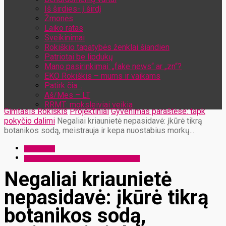
Iš širdies- į širdį
Žmonės
Laiko ratas
Sveikinimai
Rokiškio tapatybės ženklai šiandien
Patriotai be lipdukų
Mano pasirinkimai: „fake news“ ar „zn“?
EKO Rokiškis – mums ir vaikams
Patirk čia…
Aš/Mes – LT
RRMT: moksleiviai veikia
Gimtasis Rokiškis
Projektiniai
Gyvenimas paraštėse: tapk
pokyčio dalimi
Negaliai kriaunietė nepasidavė: įkūrė tikrą
botanikos sodą, meistrauja ir kepa nuostabius morkų...
Projektiniai
Gyvenimas paraštėse: tapk pokyčio dalimi
Negaliai kriaunietė
nepasidavė: įkūrė tikrą
botanikos sodą,