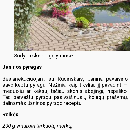
Sodyba skendi gėlynuose
Janinos pyragas
Besišnekučiuojant su Rudinskais, Janina pavaišino
savo keptu pyragu. Nežinia, kaip tiksliau jį pavadinti –
meduoliu ar keksu, tačiau skonis abejingų nepaliko.
Tad parvežtu pyragu pasivaišinusių kolegų prašymų,
dalinamės Janinos pyrago receptu.
Reikės:
200 g smulkiai tarkuotų morkų;