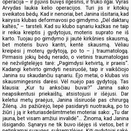
operacija – ir pjūvis buvęs ilgesnis, ir truko ilgai. Vyras
Arvydas laukia kelio operacijos. Turi jis ir kitokių
sveikatos bėdų. Kad ir nenoriai, bet Janina išsitaria, kad
kairysis klubas deformavosi po gimdymo. „Dėl daktarų
kaltės,“ – tarsteli. Kad su klubo sąnariu kažkas ne taip
ir reikia kreiptis į gydytojus, moteris suprato ne iš
karto. Tuojau po gimdymo ji jautė kirkšnies skausmą,
bet moteris buvo kantri, kentė skausmą. Vėliau
kreipėsi į moterų gydytoją, po to – į traumatologą.
Pirmasis jokių bėdų nerado, o vietinis traumatologas
nė nežvilgtelėjęs tarė: „Pagimdysi ketvirtą, ir praeis“.
Kadangi ketvirto gimdyti nesiruošė, taip ir vaikščiojo
Janina su skaudančiu sąnariu. Ėjo metai, o klubas vis
skausmingesnis darėsi. Vėl nuėjo pas gydytoją. Tas
klausia: „Kur tu anksčiau buvai?“ Janina sako
neapsikentusi priekaištų, atsistojusi ir išėjusi. Dar
keletui metų praėjus, Janina išsiruošė pas chirurgą
Žilėną. Jis pažiūrėjo, liepė pasidaryti nuotrauką, po to
žiūri į ją ir keturiasdešimtmetei moteriai sako: „Tu dar
jauna, bet visam amžiui invalidė“… Žinoma, kad Janina
išsigando. Sąnarys ne tik buvo išėjęs iš vietos, bet ir
netinkamai suaugęs, sukremzlėjęs. Kiti gydytojai sakė,