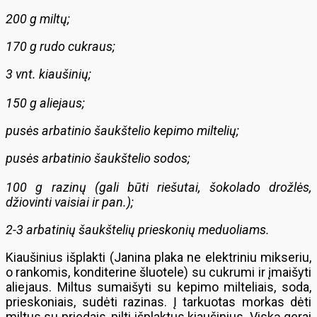
200 g miltų;
170 g rudo cukraus;
3 vnt. kiaušinių;
150 g aliejaus;
pusės arbatinio šaukštelio kepimo miltelių;
pusės arbatinio šaukštelio sodos;
100 g razinų (gali būti riešutai, šokolado drožlės,
džiovinti vaisiai ir pan.);
2-3 arbatinių šaukštelių prieskonių meduoliams.
Kiaušinius išplakti (Janina plaka ne elektriniu mikseriu,
o rankomis, konditerine šluotele) su cukrumi ir įmaišyti
aliejaus. Miltus sumaišyti su kepimo milteliais, soda,
prieskoniais, sudėti razinas. Į tarkuotas morkas dėti
miltus su priedais, pilti išplaktus kiaušinius. Viską gerai