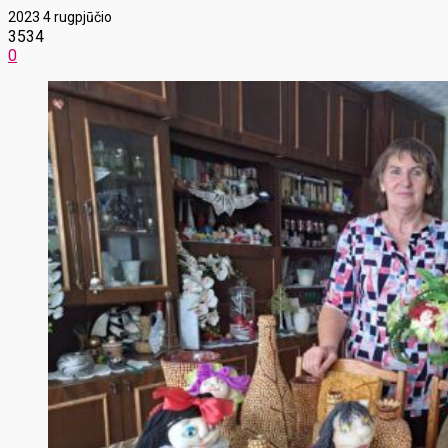
2023 4 rugpjūčio
3534
0