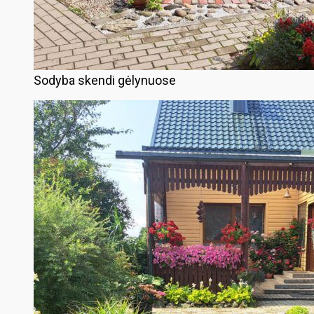
Sodyba skendi gėlynuose