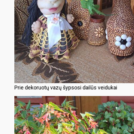
Prie dekoruotų vazų šypsosi dailūs veidukai