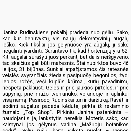
Janina Rudinskienė pokalbį pradeda nuo gėlių. Sako,
kad kur benuvyktų, vis naujų dekoratyvinių augalų
ieško. Kiek tiksliai jos gėlynuose yra augalų, ji sakė
negalinti įvardinti. Garantavo tik, kad hortenzijų yra 52.
Kiti augalai surašyti juos perkant, bet dalis neišgyveno,
tad skaičius gali būti mažesnis. Štai nupirktos buvo 46
lelijos, 31 bijūnas. Sunkiai atpažįstamos čia retesnės
veislės svyrančiais žiedais pasipuošę begonijos, žydi
lepios rožės, veši kuplūs krūmai, kurių pavadinimų
nespėta paklaust. Gėlės ir prie jaukios pirtelės, ir prie
sūpynių, prie mažo tvenkinuko, verandoje ir aplinkui
visą namą. Pasirodo, Rudinskai turi ir daržiuką. Ravėti ir
sodinti augalus padeda kėdutė, pirkta iš reklaminio
žurnalo „Top Shop“. Pirkiniu Janina patenkinta –
naudojantis ja, lankstytis nereikia. Moteris sako, kad
kaimynai jos gėlynus vadina „Mažuoju botanikos
sodu“. Gėlių rūšių kaita vyksta nuolat – vienos