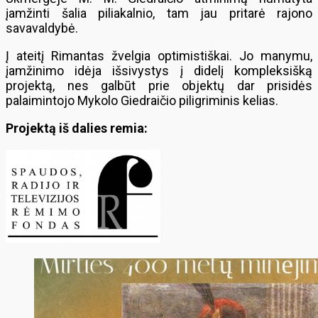
įamžinti šalia piliakalnio, tam jau pritarė rajono
savavaldybė.
Į ateitį Rimantas žvelgia optimistiškai. Jo manymu,
įamžinimo idėja išsivystys į didelį kompleksišką
projektą, nes galbūt prie objektų dar prisidės
palaimintojo Mykolo Giedraičio piligriminis kelias.
Projektą iš dalies remia: