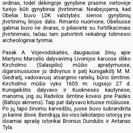
ordinas, todėl dėkingoje gynybine prasme vietovėje
turėjo būti gynybiniai įtvirtinimai. Neabejojama, kad
Obeliai buvo LDK valstybės sienos gynybinių
įtvirtinimų linijos dalis. Rimanto nuomone, Obeliuose
galimai buvo ne dvaras, o piliavietė su fortifikaciniais
įtvirtinimais, tačiau tam patvirtinti reikalingi tolimesni
archeologiniai tyrimai.
Pasak A. Vojevodskaitės, daugiausiai žinių apie
Martyno Marcelio dalyvavimą Livonijos karuose išliko
Kircholmo (Salaspilio) mūšio aprašymuose,
išgarsinusiuose jo didvyrius ir patį kunigaikštį M. M.
Giedraitį, vadovavusį atsarginio raitelių būrio šimtinei.
Kircholmo mūšis vyko 1605 m. rugsėjo 27 d.
Kunigaikštis dalyvavo ir Kuoknesės kautynėse,
manoma, jog su Radvilos šimtine kovėsi prie Paidės
(Baltojo akmens). Taip pat dalyvavo kituose mūšiuose.
Po jų tapo žinomu karvedžiu, juose buvo subrandinta
jo karinė šlovė. Bendrąją šio viso laikotarpio istoriją yra
išsamiai aprašę istorikai Bronius Dundulis ir Antanas
Tyla.