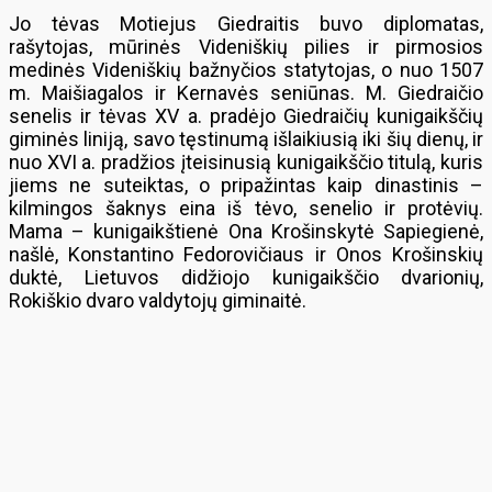
Jo tėvas Motiejus Giedraitis buvo diplomatas,
rašytojas, mūrinės Videniškių pilies ir pirmosios
medinės Videniškių bažnyčios statytojas, o nuo 1507
m. Maišiagalos ir Kernavės seniūnas. M. Giedraičio
senelis ir tėvas XV a. pradėjo Giedraičių kunigaikščių
giminės liniją, savo tęstinumą išlaikiusią iki šių dienų, ir
nuo XVI a. pradžios įteisinusią kunigaikščio titulą, kuris
jiems ne suteiktas, o pripažintas kaip dinastinis –
kilmingos šaknys eina iš tėvo, senelio ir protėvių.
Mama – kunigaikštienė Ona Krošinskytė Sapiegienė,
našlė, Konstantino Fedorovičiaus ir Onos Krošinskių
duktė, Lietuvos didžiojo kunigaikščio dvarionių,
Rokiškio dvaro valdytojų giminaitė.