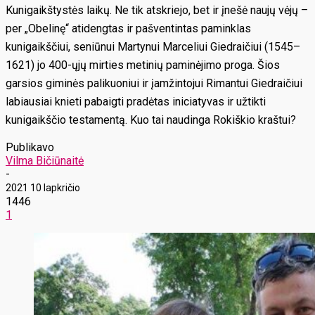
Kunigaikštystės laikų. Ne tik atskriejo, bet ir įnešė naujų vėjų –
per „Obelinę“ atidengtas ir pašventintas paminklas
kunigaikščiui, seniūnui Martynui Marceliui Giedraičiui (1545–
1621) jo 400-ųjų mirties metinių paminėjimo proga. Šios
garsios giminės palikuoniui ir įamžintojui Rimantui Giedraičiui
labiausiai knieti pabaigti pradėtas iniciatyvas ir užtikti
kunigaikščio testamentą. Kuo tai naudinga Rokiškio kraštui?
Publikavo
Vilma Bičiūnaitė
-
2021 10 lapkričio
1446
1