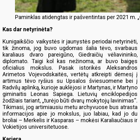
Paminklas atidengtas ir pašventintas per 2021 m. „
Kas dar netyrinėta?
Kunigaikščio vaikystės ir jaunystės periodai netyrinėti,
tik žinoma, jog buvo ugdomas šalia tėvo, svarbaus
karaliaus dvaro pareigūno, Giedraičių vėliavininko,
diplomato. Taigi kol kas nežinoma, ar buvo baigęs
oficialius mokslus. Pasak istorikės Aleksandros
Arimetos Vojevodskaitės, vertėtų atkreipti dėmesį į
artimus tėvo ryšius su Upsalos šviesuomene bei į
Radvilų aplinką, kurioje auklėjosi ir Martynas, ir Martyno
giminaitis Leonas Sapiega. Lietuvių enciklopedijos
žodžiais tariant, „turėjo būti dvarų mokytojų lavinimas“.
Tikimasi, jog artimiausiu metu archyvuose bus atrasta
informacijos apie jo mokslus, juo labiau, kad jo du
broliai – Merkelis ir Kasparas – mokėsi Karaliaučiaus ir
Vokietijos universitetuose.
Karjera