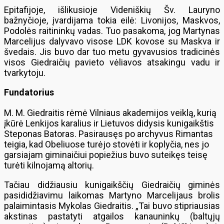
Epitafijoje, išlikusioje Videniškių Šv. Lauryno
bažnyčioje, įvardijama tokia eilė: Livonijos, Maskvos,
Podolės raitininkų vadas. Tuo pasakoma, jog Martynas
Marcelijus dalyvavo visose LDK kovose su Maskva ir
švedais. Jis buvo dar tuo metu gyvavusios tradicinės
visos Giedraičių pavieto vėliavos atsakingu vadu ir
tvarkytoju.
Fundatorius
M. M. Giedraitis rėmė Vilniaus akademijos veiklą, kurią
įkūrė Lenkijos karalius ir Lietuvos didysis kunigaikštis
Steponas Batoras. Pasirausęs po archyvus Rimantas
teigia, kad Obeliuose turėjo stovėti ir koplyčia, nes jo
garsiajam giminaičiui popiežius buvo suteikęs teisę
turėti kilnojamą altorių.
Tačiau didžiausiu kunigaikščių Giedraičių giminės
pasididžiavimu laikomas Martyno Marcelijaus brolis
palaimintasis Mykolas Giedraitis. „Tai buvo stipriausias
akstinas pastatyti atgailos kanauninkų (baltųjų