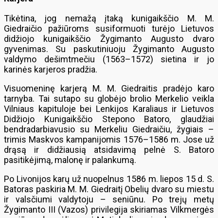
Tikėtina, jog nemažą įtaką kunigaikščio M. M.
Giedraičio pažiūroms susiformuoti turėjo Lietuvos
didžiojo kunigaikščio Žygimanto Augusto dvaro
gyvenimas. Su paskutiniuoju Žygimanto Augusto
valdymo dešimtmečiu (1563–1572) sietina ir jo
karinės karjeros pradžia.
Visuomeninę karjerą M. M. Giedraitis pradėjo karo
tarnyba. Tai sutapo su globėjo brolio Merkelio veikla
Vilniaus kapituloje bei Lenkijos Karaliaus ir Lietuvos
Didžiojo Kunigaikščio Stepono Batoro, glaudžiai
bendradarbiavusio su Merkeliu Giedraičiu, žygiais –
trimis Maskvos kampanijomis 1576–1586 m. Jose už
drąsą ir didžiausią atsidavimą pelnė S. Batoro
pasitikėjimą, malonę ir palankumą.
Po Livonijos karų už nuopelnus 1586 m. liepos 15 d. S.
Batoras paskiria M. M. Giedraitį Obelių dvaro su miestu
ir valsčiumi valdytoju – seniūnu. Po trejų metų
Žygimanto III (Vazos) privilegija skiriamas Vilkmergės