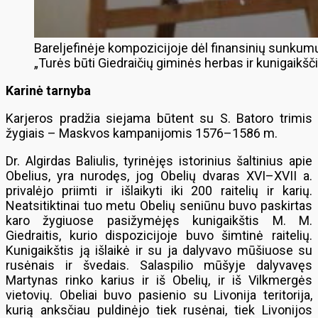
Bareljefinėje kompozicijoje dėl finansinių sunkumų 
„Turės būti Giedraičių giminės herbas ir kunigaikšči
Karinė tarnyba
Karjeros pradžia siejama būtent su S. Batoro trimis
žygiais – Maskvos kampanijomis 1576–1586 m.
Dr. Algirdas Baliulis, tyrinėjęs istorinius šaltinius apie
Obelius, yra nurodęs, jog Obelių dvaras XVI–XVII a.
privalėjo priimti ir išlaikyti iki 200 raitelių ir karių.
Neatsitiktinai tuo metu Obelių seniūnu buvo paskirtas
karo žygiuose pasižymėjęs kunigaikštis M. M.
Giedraitis, kurio dispozicijoje buvo šimtinė raitelių.
Kunigaikštis ją išlaikė ir su ja dalyvavo mūšiuose su
rusėnais ir švedais. Salaspilio mūšyje dalyvavęs
Martynas rinko karius ir iš Obelių, ir iš Vilkmergės
vietovių. Obeliai buvo pasienio su Livonija teritorija,
kurią anksčiau puldinėjo tiek rusėnai, tiek Livonijos