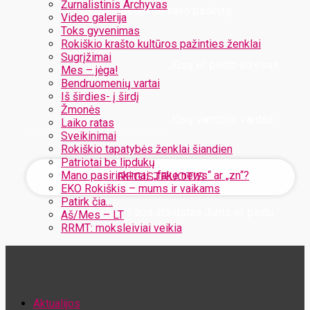
Žurnalistinis Archyvas
Užregistruokite savo paskyrą
Video galerija
Toks gyvenimas
Rokiškio krašto kultūros pažinties ženklai
Sugrįžimai
Jūsų el. pašto adresas
Mes – jėga!
Bendruomenių vartai
Iš širdies- į širdį
Žmonės
Jūsų vartotojo vardas
Laiko ratas
Sveikinimai
Rokiškio tapatybės ženklai šiandien
Patriotai be lipdukų
Mano pasirinkimai: „fake news“ ar „zn“?
EKO Rokiškis – mums ir vaikams
Patirk čia…
Jūsų slaptažodis bus atsiųstas Jums el. paštu
Aš/Mes – LT
RRMT: moksleiviai veikia
Atstatykite savo slaptažodį
Aktualijos