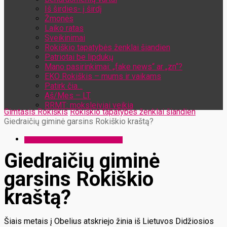
Iš širdies- į širdį
Žmonės
Laiko ratas
Sveikinimai
Rokiškio tapatybės ženklai šiandien
Patriotai be lipdukų
Mano pasirinkimai: „fake news“ ar „zn“?
EKO Rokiškis – mums ir vaikams
Patirk čia…
Aš/Mes – LT
RRMT: moksleiviai veikia
Gimtasis Rokiškis
Rokiškio tapatybės ženklai šiandien
Giedraičių giminė garsins Rokiškio kraštą?
Rokiškio tapatybės ženklai šiandien
Giedraičių giminė
garsins Rokiškio
kraštą?
Šiais metais į Obelius atskriejo žinia iš Lietuvos Didžiosios