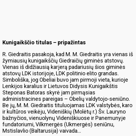
Kunigaikščio titulas – pripažintas
R. Giedraitis pasakoja, kad M. M. Giedraitis yra vienas iš
žymiausių kunigaikščių Giedraičių giminės atstovų.
Vienas iš didžiausią karjerą padariusių šios giminės
atstovų LDK istorijoje, LDK politinio elito grandas.
Simboliška, jog Obeliai buvo jam pirmoji vieta, kurioje
Lenkijos karalius ir Lietuvos Didysis Kunigaikštis
Steponas Batoras skyrė jam pirmąsias
administracines pareigas – Obelių valdytojo-seniūno.
Be jų, M. M. Giedraitis tituluojamas LDK valstybės, karo
ir kultūros veikėju, Videniškių (Molėtų r.) Šv. Lauryno
bažnyčios, vienuolynų Videniškiuose ir Panemunyje
fundatoriumi, Vilkmergės (Ukmergės) seniūnu,
Mstislavlio (Baltarusija) vaivada…