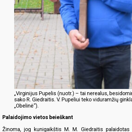
„Virginijus Pupelis (nuotr.) – tai nerealus, besidomi
sako R. Giedraitis. V. Pupeliui teko viduramžių gin
„Obelinė“).
Palaidojimo vietos beieškant
Žinoma, jog kunigaikštis M. M. Giedraitis palaidotas