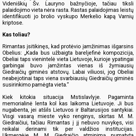
Videniškių Šv. Lauryno bažnyčioje, tačiau tiksli
palaidojimo vieta nėra rasta. Rastas palaidojimas leistų
identifikuoti jo brolio vyskupo Merkelio kapą Varnių
kriptose.
Kas toliau?
Rimantas įsitikinęs, kad protėvio įamžinimas išgarsins
Obelius: „Kada bus užbaigta bareljefinė kompozicija,
Obeliai taps vienintelė vieta Lietuvoje, kurioje ypatingai
garbingai buvo įamžintas vienas iš žymiausių
Giedraičių giminės atstovų. Labai viliuosi, jog Obeliai
neabejotinai taps viena svarbiausių Giedraičių giminės
susirinkimo pamėgta vieta.“
Kiek kitokia situacija Mstislavlyje. Pagaminta
memorialinė lenta kol kas laikoma Lietuvoje. Ji bus
nugabenta, jei atšils Lietuvos ir Baltarusijos santykiai.
Visgi vasarą mieste vyko renginys, skirtas M. M.
Giedraičiui, tačiau Rimantas į jį nebuvo nuvykęs, visi
reikalai derinami tik per valdžios institucijas.
Ukmergėje M. M. Giedraičio atminimą numatyta