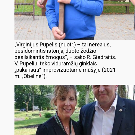
„Virginijus Pupelis (nuotr.) – tai nerealus,
besidomintis istorija, duoto žodžio
besilaikantis žmogus“, – sako R. Giedraitis.
V. Pupeliui teko viduramžių ginklais
„pakariauti“ improvizuotame mūšyje (2021
m. „Obelinė“).