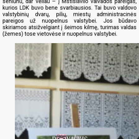
seniūnu, dar vėliau – į Mstislavlio vaivados pareigas,
kurios LDK buvo bene svarbiausios. Tai buvo valdovo
valstybinių dvarų, pilių, miestų administracinės
pareigos už nuopelnus valstybei. Jos būdavo
skiriamos atsižvelgiant į šeimos kilmę, turimas valdas
(žemes) tose vietovėse ir nuopelnus valstybei.