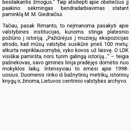
besilaikantis žmogus.“ Taip atsiliepti apie obeliečius jį
paakino sėkmingas bendradarbiavimas statant
paminklą M. M. Giedraičiui.
Tačiau, pasak Rimanto, to neįmanoma pasakyti apie
valstybines institucijas, kurioms stinga platesnio
požiūrio į istoriją. „Pažiūrėjus į muziejų ekspozicijas
atrodo, kad mūsų valstybė susikūrė prieš 100 metų:
atkurta nepriklausomybė, vyko kovos už laisvę. O LDK
visiškai pamiršta, nors turim galingą istoriją…“ – teigia
pašnekovas, savo giminės linija pradėjęs domėtis nuo
mokyklos laikų. Intensyviau to ėmėsi apie 1998-
uosius. Duomenis rinko iš bažnytinių metrikų, istorinių
knygų ir, žinoma, Lietuvos centrinio valstybės archyvo.