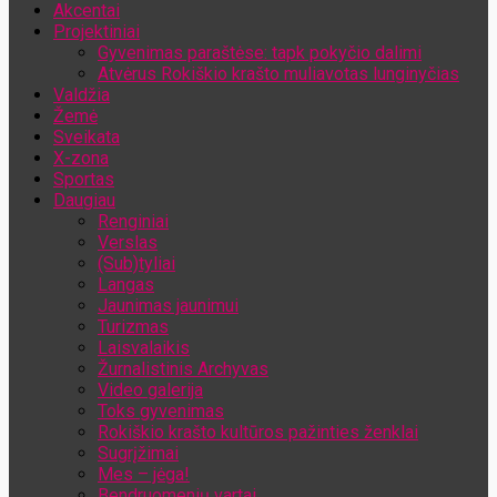
Akcentai
Jūsų el. pašto adresas
Projektiniai
Gyvenimas paraštėse: tapk pokyčio dalimi
Atvėrus Rokiškio krašto muliavotas lunginyčias
Valdžia
Žemė
Sveikata
X-zona
Sportas
Daugiau
Renginiai
Verslas
(Sub)tyliai
Langas
Jaunimas jaunimui
Turizmas
Laisvalaikis
Žurnalistinis Archyvas
Video galerija
Toks gyvenimas
Rokiškio krašto kultūros pažinties ženklai
Sugrįžimai
Mes – jėga!
Bendruomenių vartai