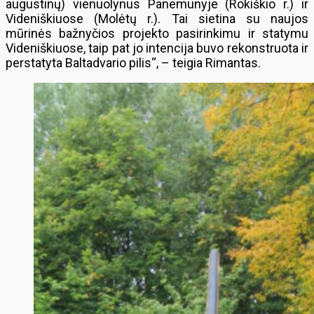
augustinų) vienuolynus Panemunyje (Rokiškio r.) ir
Videniškiuose (Molėtų r.). Tai sietina su naujos
mūrinės bažnyčios projekto pasirinkimu ir statymu
Videniškiuose, taip pat jo intencija buvo rekonstruota ir
perstatyta Baltadvario pilis“, – teigia Rimantas.